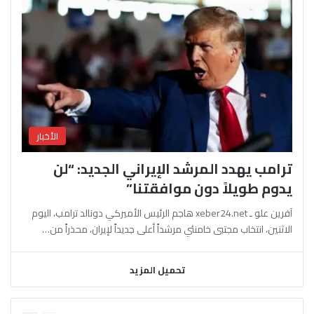
الأخبار
ترامب يهدد المرشد الإيراني الجديد: “لن
يدوم طويلاً دون موافقتنا”
آفرين علو ـ xeber24.net هاجم الرئيس الأميركي دونالد ترامب، اليوم
الاثنين، انتخاب مجتبى خامنئي مرشداً أعلى جديداً لإيران، محذراً من…
تحميل المزيد
السابقة
التالية