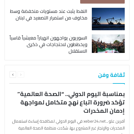
النفط يثبت عند مستويات منخفضة وسط
مخاوف من استمرار التصعيد في لبنان
السوريون يواجهون انهياراً معيشياً قاسياً
ويخططون لاحتجاجات في ذكرى
الاستقلال
السابقة
التالية
ثقافة وفن
الصفحة
الصفحة
بمناسبة اليوم الدولي.. “الصحة العالمية”
تؤكد ضرورة اتباع نهج متكامل لمواجهة
إدمان المخدرات
آفرين علو ـ xeber24.net في اليوم الدولي لمكافحة إساءة استعمال
المخدرات والإتجار غير المشروع بها، شدّدت منظمة الصحة العالمية