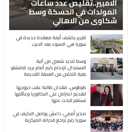
الامبير..تقليص عدد ساعات
المولدات في الحسكة وسط
شكاوى من الاهالي
تقرير يكشف أزمة معقدة جديدة في
سوريا هي الاسوء بعد الحرب
وسط تنديد شعبي من آلية
الاستبدال..ازدحام كبير أمام بريد قامشلو
بغية التخلص من العملة القديمة
طرطوس.. فقدان طالبة عقب خروجها
لتقديم اعتراض على البكالوريا وعائلتها
تستنفر للبحث عنها
تحذير أممي: داعش يواصل التكيف في
سوريا رغم تراجع قدراته المركزية