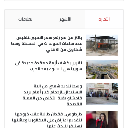
الأخيرة
الأشهر
تعليقات
بالتزامن مع رفع سعر الامبير..تقليص
عدد ساعات المولدات في الحسكة وسط
شكاوى من الاهالي
تقرير يكشف أزمة معقدة جديدة في
سوريا هي الاسوء بعد الحرب
وسط تنديد شعبي من آلية
الاستبدال..ازدحام كبير أمام بريد
قامشلو بغية التخلص من العملة
القديمة
طرطوس.. فقدان طالبة عقب خروجها
لتقديم اعتراض على البكالوريا وعائلتها
تستنفر للبحث عنها