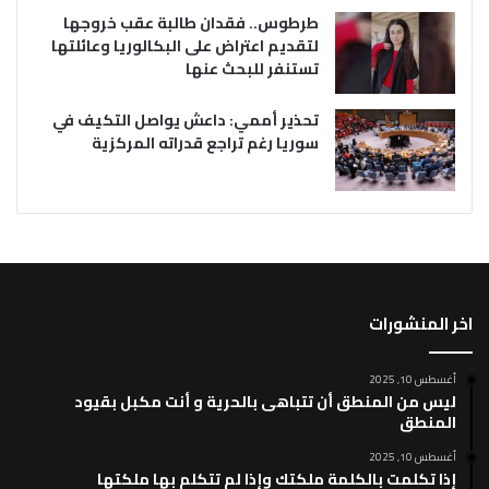
طرطوس.. فقدان طالبة عقب خروجها
لتقديم اعتراض على البكالوريا وعائلتها
تستنفر للبحث عنها
تحذير أممي: داعش يواصل التكيف في
سوريا رغم تراجع قدراته المركزية
اخر المنشورات
أغسطس 10, 2025
ليس من المنطق أن تتباهى بالحرية و أنت مكبل بقيود
المنطق
أغسطس 10, 2025
إذا تكلمت بالكلمة ملكتك وإذا لم تتكلم بها ملكتها