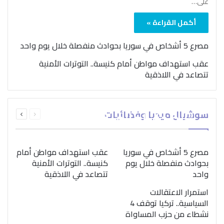
على…
أكمل القراءة »
مصرع 5 أشخاص في سوريا بحوادث منفصلة خلال يوم واحد
عقب استهداف مواطن أمام كنيسة.. التوترات الأمنية
تتصاعد في اللاذقية
بمناسبة اليوم الدولي..
السابقة
التالية
سوشيال ميديا وفضائيات
“الصحة العالمية” تؤكد
الصفحة
الصفحة
ضرورة اتباع نهج متكامل
لمواجهة إدمان المخدرات
مصرع 5 أشخاص في سوريا
عقب استهداف مواطن أمام
بحوادث منفصلة خلال يوم
كنيسة.. التوترات الأمنية
واحد
تتصاعد في اللاذقية
استمرار الاعتقالات
السياسية.. تركيا توقف 4
نشطاء من حزب المساواة