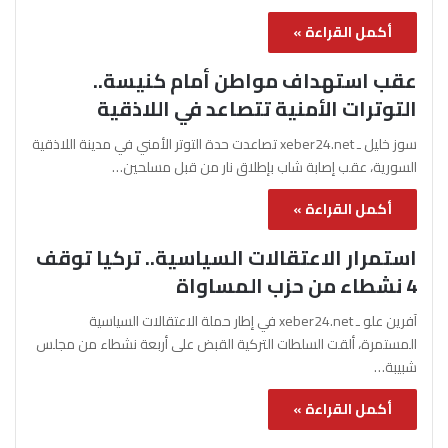
أكمل القراءة »
عقب استهداف مواطن أمام كنيسة..
التوترات الأمنية تتصاعد في اللاذقية
سوز خليل ـ xeber24.net تصاعدت حدة التوتر الأمني في مدينة اللاذقية
السورية، عقب إصابة شاب بإطلاق نار من قبل مسلحين…
أكمل القراءة »
استمرار الاعتقالات السياسية.. تركيا توقف
4 نشطاء من حزب المساواة
آفرين علو ـ xeber24.net في إطار حملة الاعتقالات السياسية
المستمرة، ألقت السلطات التركية القبض على أربعة نشطاء من مجلس
شبيبة…
أكمل القراءة »