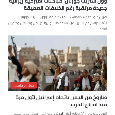
وول ستريت جورنال: مباحثات أميركية إيرانية
جديدة مرتقبة رغم الخلافات العميقة
آفرين علو ـ xeber24.net كشفت صحيفة “وول ستريت جورنال”
الأميركية، اليوم الاثنين، عن استعدادات تجريها كل من واشنطن وطهران
لعقد…
دولي وإقليمي
صاروخ من اليمن باتجاه إسرائيل لأول مرة
منذ اندلاع الحرب
آفرين علو ـ xeber24.net أعلن الجيش الإسرائيلي، صباح اليوم السبت،