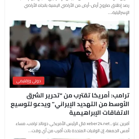
رصد إطلاق صاروخ أرض-أرض من الأراضي اليمنية باتجاه الأراضي
الإسرائيلية،…
دولي وإقليمي
ترامب: أمريكا تقترب من “تحرير الشرق
الأوسط من التهديد الإيراني” ويدعو لتوسيع
الاتفاقات الإبراهيمية
آفرين علو ـ xeber24.net قال الرئيس الأمريكي دونالد ترامب، مساء
أمس الجمعة، إن الولايات المتحدة باتت أقرب من أي وقت…