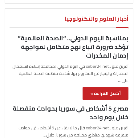
أخبار العلوم والتكنولوجيا
بمناسبة اليوم الدولي.. “الصحة العالمية”
تؤكد ضرورة اتباع نهج متكامل لمواجهة
إدمان المخدرات
آفرين علو ـ xeber24.net في اليوم الدولي لمكافحة إساءة استعمال
المخدرات والإتجار غير المشروع بها، شدّدت منظمة الصحة العالمية
على…
أكمل القراءة »
مصرع 5 أشخاص في سوريا بحوادث منفصلة
خلال يوم واحد
آفرين علو ـ xeber24.net قُتل ما لا يقل عن 5 أشخاص في حوادث
متفرقة شهدتها مناطق مختلفة من سوريا، خلال…