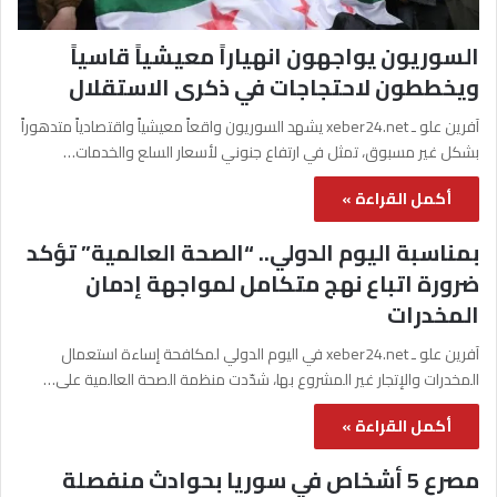
السوريون يواجهون انهياراً معيشياً قاسياً
ويخططون لاحتجاجات في ذكرى الاستقلال
آفرين علو ـ xeber24.net يشهد السوريون واقعاً معيشياً واقتصادياً متدهوراً
بشكل غير مسبوق، تمثل في ارتفاع جنوني لأسعار السلع والخدمات…
أكمل القراءة »
بمناسبة اليوم الدولي.. “الصحة العالمية” تؤكد
ضرورة اتباع نهج متكامل لمواجهة إدمان
المخدرات
آفرين علو ـ xeber24.net في اليوم الدولي لمكافحة إساءة استعمال
المخدرات والإتجار غير المشروع بها، شدّدت منظمة الصحة العالمية على…
أكمل القراءة »
مصرع 5 أشخاص في سوريا بحوادث منفصلة