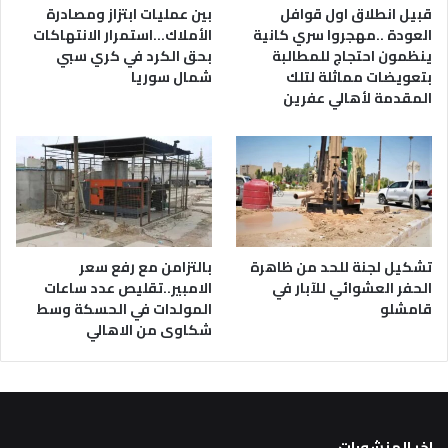
قبيل انطلاق اول قوافل
بين عمليات ابتزاز ومصادرة
العودة ..مهجروا سري كانية
الأملاك…استمرار الانتهاكات
ينظمون احتجاج للمطالبة
بحق الكرد في كري سبي
بتعويضات مماثلة لتلك
شمال سوريا
المقدمة لأهالي عفرين
تشكيل لجنة للحد من ظاهرة
بالتزامن مع رفع سعر
الحفر العشوائي للآبار في
الامبير..تقليص عدد ساعات
قامشلو
المولدات في الحسكة وسط
شكاوى من الاهالي
اخر المنشورات