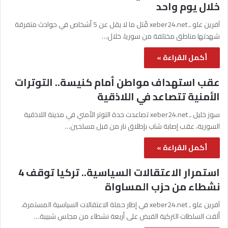
خلال يوم واحد
آفرين علو ـ xeber24.net قُتل ما لا يقل عن 5 أشخاص في حوادث متفرقة
شهدتها مناطق مختلفة من سوريا، خلال…
أكمل القراءة »
عقب استهداف مواطن أمام كنيسة.. التوترات
الأمنية تتصاعد في اللاذقية
سوز خليل ـ xeber24.net تصاعدت حدة التوتر الأمني في مدينة اللاذقية
السورية، عقب إصابة شاب بإطلاق نار من قبل مسلحين…
أكمل القراءة »
استمرار الاعتقالات السياسية.. تركيا توقف 4
نشطاء من حزب المساواة
آفرين علو ـ xeber24.net في إطار حملة الاعتقالات السياسية المستمرة،
ألقت السلطات التركية القبض على أربعة نشطاء من مجلس شبيبة…