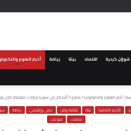
ستمرار الانتهاكات بحق الكرد في كري سبي شمال سوريا
شوؤن كردية
اقتصاد
بيئة
رياضة
أخبار العلوم والتكنولو
سية
/
أخبار العلوم والتكنولوجيا
/
مصرع 5 أشخاص في سوريا بحوادث منفصلة خلال يوم واحد
ار
الأخبار الثقافية
بيئة
ثقافة وفن
دولي وإقليمي
رياضة
سور
مقالات
منوعات