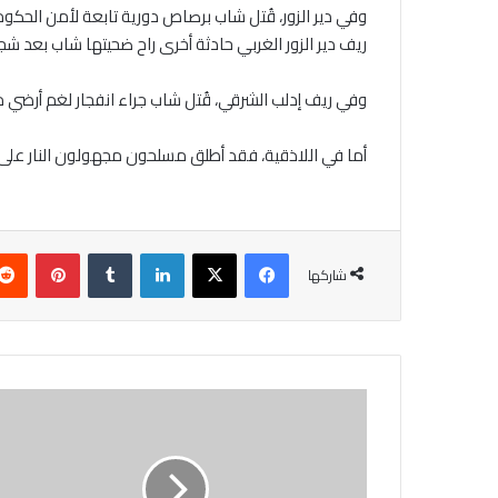
وفي دير الزور، قُتل شاب برصاص دورية تابعة لأمن الحكوم
ريف دير الزور الغربي حادثة أخرى راح ضحيتها شاب بعد شجا
وفي ريف إدلب الشرقي، قُتل شاب جراء انفجار لغم أرضي م
أما في اللاذقية، فقد أطلق مسلحون مجهولون النار على 
فيسبوك
‫X
لينكدإن
بينتير
شاركها
عقب
استهداف
مواطن
أمام
كنيسة..