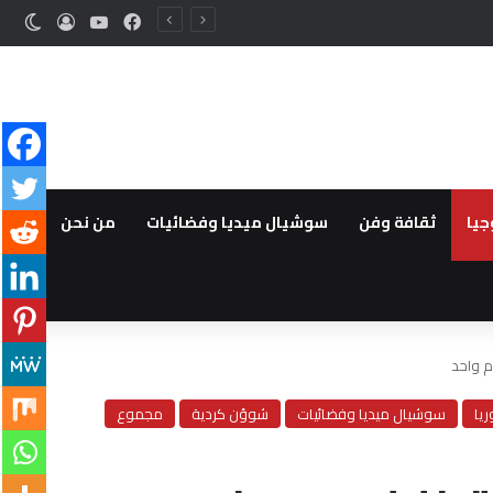
فيسبوك
‫YouTube
تسجيل ا
الوض
جيا
ثقافة وفن
سوشيال ميديا وفضائيات
من نحن
يا
سوشيال ميديا وفضائيات
شوؤن كردية
مجموع