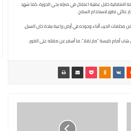
ة الانتقالية خلال عملية اعتقال في منزله بحي الجورة. كما شهد
ر عائلي تطور لاستخدام السلاح.
ن مخلفات الحرب أثناء وجوده في أرض زراعية ببلدة خان السبل.
شاب أمام كنيسة “مار تقلا”، ما أسفر عن مقتله على الفور.
يست
Odnoklassniki
‫Pocket
مشاركة عبر البريد
طباعة
بمناسبة
اليوم
الدولي..
"الصحة
العالمية"