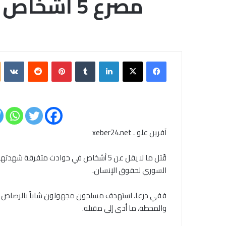
مصرع 5 أشخاص في سوريا بحوادث منفصلة خلال يوم واحد
فيسبوك
‫X
لينكدإن
بينتيريست
آفرين علو ـ xeber24.net
السوري لحقوق الإنسان.
ففي درعا، استهدف مسلحون مجهولون شاباً بالرصاص المبا
والمحطة، ما أدى إلى مقتله.