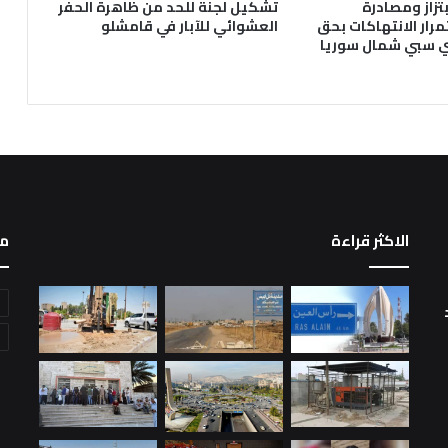
تزاز ومصادرة
تشكيل لجنة للحد من ظاهرة الحفر
رار الانتهاكات بحق
العشوائي للآبار في قامشلو
ي سبي شمال سوريا
الاكثر قراءة
م