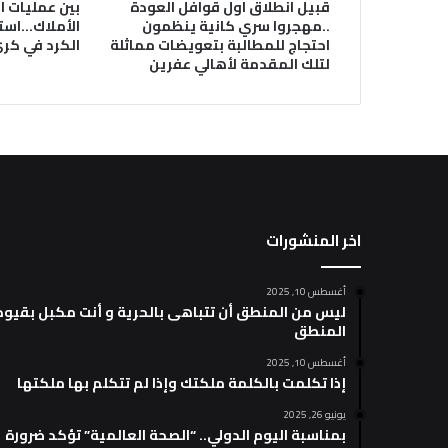
قبيل انطلاق اول قوافل العودة
بين عمليات اب
..مهجروا سري كانية ينظمون
الأملاك…استم
احتجاج للمطالبة بتعويضات مماثلة
الكرد في كر
لتلك المقدمة لأهالي عفرين
اخر المنشورات
أغسطس 10, 2025
ليس من المنطق أن تتباهى بالحرية و أنت مكبل بقيود
المنطق
أغسطس 10, 2025
إذا تكلمت بالكلمة ملكتك وإذا لم تتكلم بها ملكتها
يونيو 26, 2025
بمناسبة اليوم الدولي.. “الصحة العالمية” تؤكد ضرورة