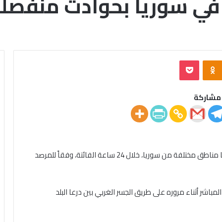
‫Pocket
Odnoklassniki
مشاركة
قُتل ما لا يقل عن 5 أشخاص في حوادث متفرقة شهدتها مناطق مختلفة من سوريا، خلال 24 ساعة الفائتة، وفقاً للمرصد
شر أثناء مروره على طريق الجسر الغربي بين درعا البلد