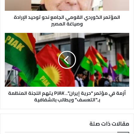
وصياغة
المصير
المؤتمر الكوردي القومي الجامع نحو توحيد الإرادة
وصياغة المصير
أزمة
في
مؤتمر
"حرية
إيران"..
PJAK
يتهم
اللجنة
المنظمة
بـ"التعسف"
أزمة في مؤتمر "حرية إيران".. PJAK يتهم اللجنة المنظمة
ويطالب
بـ"التعسف" ويطالب بالشفافية
بالشفافية
مقالات ذات صلة