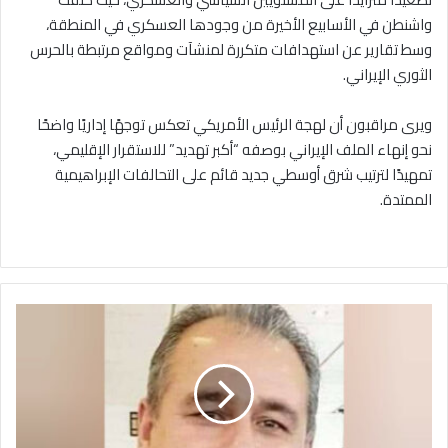
واشنطن في الأسابيع الأخيرة من وجودها العسكري في المنطقة،
وسط تقارير عن استهدافات متكررة لمنشآت ومواقع مرتبطة بالحرس
الثوري الإيراني.
ويرى مراقبون أن لهجة الرئيس الأمريكي تعكس توجهًا إداريًا واضحًا
نحو إنهاء الملف الإيراني بوصفه “أكبر تهديد” للاستقرار الإقليمي،
تمهيدًا لترتيب شرق أوسطي جديد قائم على التحالفات الإبراهيمية
الممتدة.
المؤتمر
الكوردي
القومي
الجامع
نحو
توحيد
الإرادة