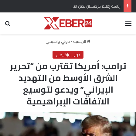
رئاسة إقليم كردستان تدين التفجير الارهابي في بلدة جرمانا بسوريا
القائمة
بح
الرئيسية
/
دولي وإقليمي
دولي وإقليمي
ترامب: أمريكا تقترب من “تحرير
الشرق الأوسط من التهديد
الإيراني” ويدعو لتوسيع
الاتفاقات الإبراهيمية