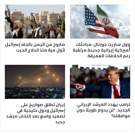
وول ستريت جورنال: مباحثات
صاروخ من اليمن باتجاه إسرائيل
أميركية إيرانية جديدة مرتقبة
لأول مرة منذ اندلاع الحرب
رغم الخلافات العميقة
ترامب يهدد المرشد الإيراني
إيران تطلق صواريخ على
الجديد: “لن يدوم طويلاً دون
إسرائيل ودول خليجية في
موافقتنا”
تصعيد واسع بعد انتخاب مرشد
جديد