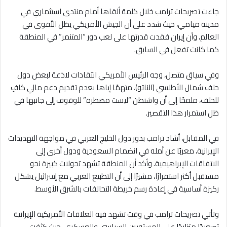
جاءت تصريحات ترامب خلال كلمة ألقاها أمام منتدى استثماري في
مدينة ميامي، حيث شدد على أن الجيش الأمريكي يظل الأقوى في
العالم، وأن إيران فقدت قدرتها على لعب دور “المتنمر” في المنطقة
كما كانت تفعل في السابق.
وفي سياق متصل، وجه الرئيس الأمريكي انتقادات لاذعة لبعض دول
حلف شمال الأطلسي (الناتو)، متهمًا إياها بعدم تقديم دعم مالي كافٍ
للحلف، ملمحًا إلى أن واشنطن “ليست مضطرة” للوقوف إلى جانبها في
ظل استمرار هذا التقصير.
في المقابل، أشاد ترامب بدور دول الخليج العربي في مواجهة التهديدات
الإيرانية، معربًا عن أمله في انضمام السعودية ودول أخرى إلى
الاتفاقات الإبراهيمية. وأكد أن المنطقة تشهد تحولات كبيرة نحو
مستقبل أكثر استقرارًا، مشيرًا إلى أن التطبيع العربي مع إسرائيل يشكل
ركيزة أساسية في إعادة رسم خريطة التحالفات بالشرق الأوسط.
وتأتي تصريحات ترامب في وقت تشهد فيه العلاقات الأمريكية الإيرانية
تصعيدًا متزايدًا على المستويين السياسي والعسكري، حيث كثفت