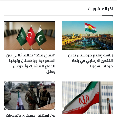
اخر المنشورات
رئاسة إقليم كردستان تدين
“اتفاق مكة” تحالف ثلاثي بين
التفجير الارهابي في بلدة
السعودية وباكستان وتركيا
جرمانا بسوريا
للدفاع المشترك وأردوغان
يعلق
بين استنفار عسكري وتغييرات