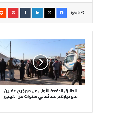
فيسبوك
‫X
لينكدإن
بينتير
شاركها
انطلاق
الدفعة
الأولى
من
مهجّري
عفرين
نحو
ديارهم
بعد
ثماني
انطلاق الدفعة الأولى من مهجّري عفرين
سنوات
نحو ديارهم بعد ثماني سنوات من التهجير
من
التهجير