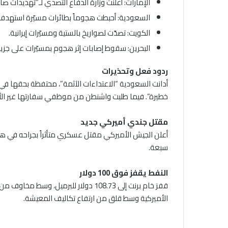
الإمارات: أعلنت وزارة الدفاع التصدي لـ”تهديدات ص
السعودية: أحبطت هجوماً بطائرات مسيّرة استهد
الكويت: تصدّت لصواريخ بالستية ومسيّرات إيرانية.
البحرين: سقوط إصابات إثر هجوم بمسيّرات على جزير
ردود فعل وتحذيرات
أدانت السعودية “الاعتداءات الآثمة”، محتفظة بحقها في 
خطيرة”. فيما طلبت واشنطن من موظفي سفارتها غير الأ
مقتل جندي أميركي جديد
أعلن الجيش الأميركي مقتل عسكري متأثراً بجراحه في هجوم
سبعة.
النفط يقفز فوق 100 دولار
قفز خام برنت إلى 108.73 دولار للبرمي
الأميركية وسط قلق من ارتفاع تكاليف المعيشة.