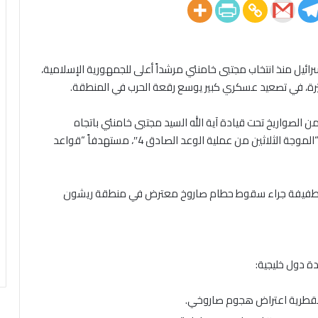
ائيل منذ انتخاب مجتبى خامنئي مرشداً أعلى للجمهورية الإسلامية،
ّرة، في تصعيد عسكري كبير يوسع رقعة الحرب في المنطقة.
ن الصواريخ تحت قيادة آية الله السيد مجتبى خامنئي باتجاه
الأراضي المحتلة”، فيما وصف الحرس الثوري الهجوم بأنه “الموجة الثلاثين من عملية الوعد الصادق 4″، مستهدفاً “قواعد
روح طفيفة جراء سقوط حطام صاروخ معترض في منطقة ريشون
ة دول خليجية:
 القطرية اعتراض هجوم صاروخي.