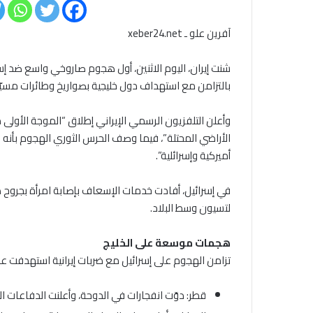
آفرين علو ـ xeber24.net
شنت إيران، اليوم الاثنين، أول هجوم صاروخي واسع ضد إسر
بالتزامن مع استهداف دول خليجية بصواريخ وطائرات مسي
وأعلن التلفزيون الرسمي الإيراني إطلاق “الموجة الأولى م
أميركية وإسرائلية”.
في إسرائيل، أفادت خدمات الإسعاف بإصابة امرأة بج
لتسيون وسط البلاد.
هجمات موسعة على الخليج
تزامن الهجوم على إسرائيل مع ضربات إيرانية استهدفت عد
قطر: دوّت انفجارات في الدوحة، وأعلنت الدفاعات