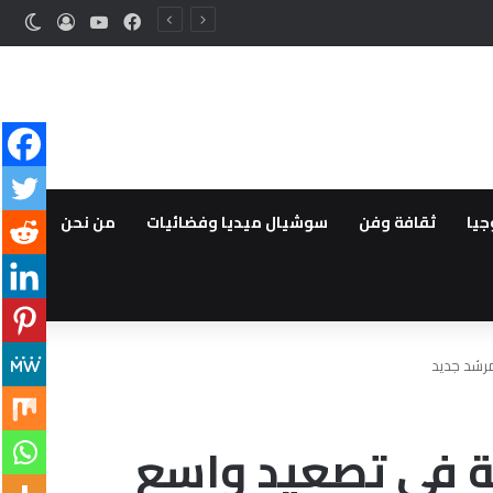
فيسبوك
‫YouTube
تسجيل ا
الوض
جيا
ثقافة وفن
سوشيال ميديا وفضائيات
من نحن
مرشد جديد
ية في تصعيد واسع