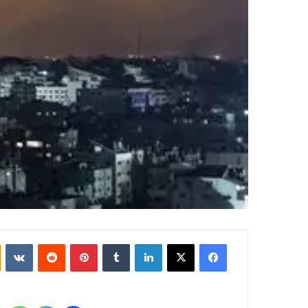
فيسبوك
‫X
لينكدإن
بينتيريست