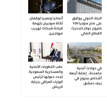
البنك الدولي يوافق
ألمانيا وصربيا توقفان
على منح سوريا 100
ثلاثة سوريين بتهمة
مليون دولار لتحديث
قيادة شبكات تهريب
القطاع المالي
مهاجرين
عقب التطورات الأمنية
في حوادث أمنية
والعسكرية السعودية
متعددة.. إصابة أربعة
تجدد دعوتها لرئيس
أشخاص بجروح في
الوزراء العراقي بزيارة
ريف دمشق
الرياض