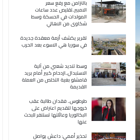
بالتزامن مع رفع سعر
الامبير..تقليص عدد ساعات
المولدات في الحسكة وسط
شكاوى من الاهالي
تقرير يكشف أزمة معقدة جديدة
في سوريا هي الاسوء بعد الحرب
وسط تنديد شعبي من آلية
الاستبدال..ازدحام كبير أمام بريد
قامشلو بغية التخلص من العملة
القديمة
طرطوس.. فقدان طالبة عقب
خروجها لتقديم اعتراض على
البكالوريا وعائلتها تستنفر للبحث
عنها
تحذير أممي: داعش يواصل