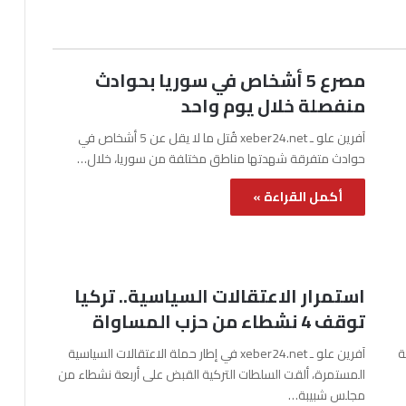
مصرع 5 أشخاص في سوريا بحوادث
منفصلة خلال يوم واحد
آفرين علو ـ xeber24.net قُتل ما لا يقل عن 5 أشخاص في
حوادث متفرقة شهدتها مناطق مختلفة من سوريا، خلال…
أكمل القراءة »
استمرار الاعتقالات السياسية.. تركيا
توقف 4 نشطاء من حزب المساواة
نة
آفرين علو ـ xeber24.net في إطار حملة الاعتقالات السياسية
المستمرة، ألقت السلطات التركية القبض على أربعة نشطاء من
مجلس شبيبة…