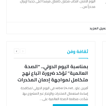
اليوم الاثنين، انتخاب مجتبى خامنئي مرشداً أعلى جديداً لإيران،
محذراً من…
ميل المزيد
السابقة
التالية
ثقافة وفن
الصفحة
الصفحة
بمناسبة اليوم الدولي.. “الصحة
العالمية” تؤكد ضرورة اتباع نهج
متكامل لمواجهة إدمان المخدرات
آفرين علو ـ xeber24.net في اليوم الدولي لمكافحة
إساءة استعمال المخدرات والإتجار غير المشروع بها،
شدّدت منظمة الصحة العالمية على…