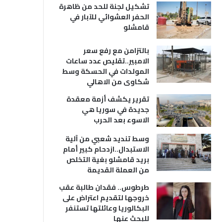
تشكيل لجنة للحد من ظاهرة
الحفر العشوائي للآبار في
قامشلو
بالتزامن مع رفع سعر
الامبير..تقليص عدد ساعات
المولدات في الحسكة وسط
شكاوى من الاهالي
تقرير يكشف أزمة معقدة
جديدة في سوريا هي
الاسوء بعد الحرب
وسط تنديد شعبي من آلية
الاستبدال..ازدحام كبير أمام
بريد قامشلو بغية التخلص
من العملة القديمة
طرطوس.. فقدان طالبة عقب
خروجها لتقديم اعتراض على
البكالوريا وعائلتها تستنفر
للبحث عنها