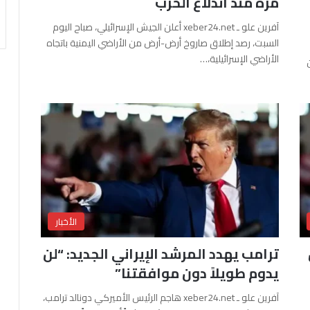
مرة منذ اندلاع الحرب
آفرين علو ـ xeber24.net أعلن الجيش الإسرائيلي، صباح اليوم
السبت، رصد إطلاق صاروخ أرض-أرض من الأراضي اليمنية باتجاه
الأراضي الإسرائيلية،…
الأخبار
ترامب يهدد المرشد الإيراني الجديد: “لن
يدوم طويلاً دون موافقتنا”
آفرين علو ـ xeber24.net هاجم الرئيس الأميركي دونالد ترامب،