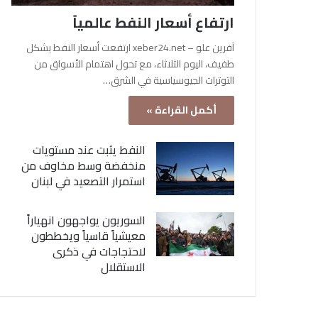
ارتفاع أسعار النفط عالمياً
آفرين علو – xeber24.net ارتفعت أسعار النفط بشكل
طفيف، اليوم الثلاثاء، مع تحول اهتمام الأسواق من
التوترات الجيوسياسية في الشرق…
أكمل القراءة »
النفط يثبت عند مستويات
منخفضة وسط مخاوف من
استمرار التصعيد في لبنان
السوريون يواجهون انهياراً
معيشياً قاسياً ويخططون
لاحتجاجات في ذكرى
الاستقلال