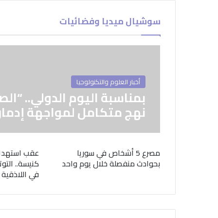
سوشيال ميديا وفضائيات
أخبار العلوم والتكنولوجيا
بمناسبة اليوم الدولي.. “الص
نهج متكامل لمواجهة إدمان
مصرع 5 أشخاص في سوريا
عقب استهدا
بحوادث منفصلة خلال يوم واحد
كنيسة.. التوت
في اللاذقية