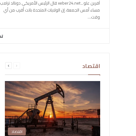
آفرين علو ـ xeber24.net قال الرئيس الأمريكي دونالد ترامب،
مساء أمس الجمعة، إن الولايات المتحدة باتت أقرب من أي
وقت…
تح
السابقة
التالية
اقتصاد
الصفحة
الصفحة
اقتصاد