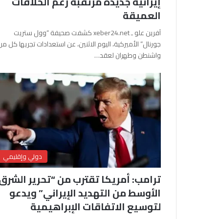
إيرانية جديدة مرتقبة رغم الخلافات
العميقة
آفرين علو ـ xeber24.net كشفت صحيفة “وول ستريت
جورنال” الأميركية، اليوم الاثنين، عن استعدادات تجريها كل من
واشنطن وطهران لعقد…
دولي وإقليمي
ترامب: أمريكا تقترب من “تحرير الشرق
الأوسط من التهديد الإيراني” ويدعو
لتوسيع الاتفاقات الإبراهيمية