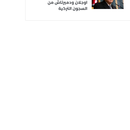
اوجلان ودميرتاش من
السجون التركية