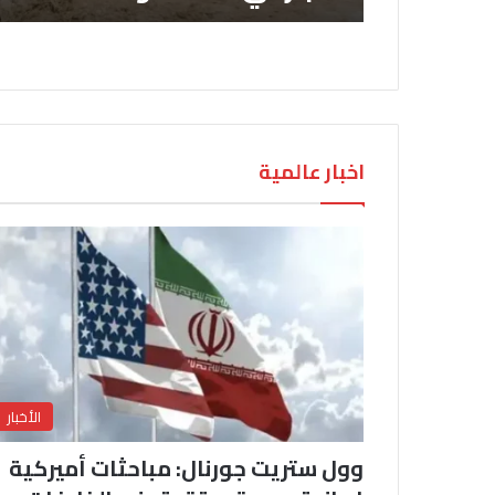
اخبار عالمية
الأخبار
وول ستريت جورنال: مباحثات أميركية