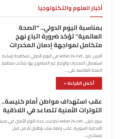
أخبار العلوم والتكنولوجيا
بمناسبة اليوم الدولي.. “الصحة
العالمية” تؤكد ضرورة اتباع نهج
متكامل لمواجهة إدمان المخدرات
آفرين علو ـ xeber24.net في اليوم الدولي لمكافحة إساءة
استعمال المخدرات والإتجار غير المشروع بها، شدّدت منظمة
الصحة العالمية على…
أكمل القراءة »
عقب استهداف مواطن أمام كنيسة..
التوترات الأمنية تتصاعد في اللاذقية
سوز خليل ـ xeber24.net تصاعدت حدة التوتر الأمني في مدي
اللاذقية السورية، عقب إصابة شاب بإطلاق نار من قبل
مسلحين…