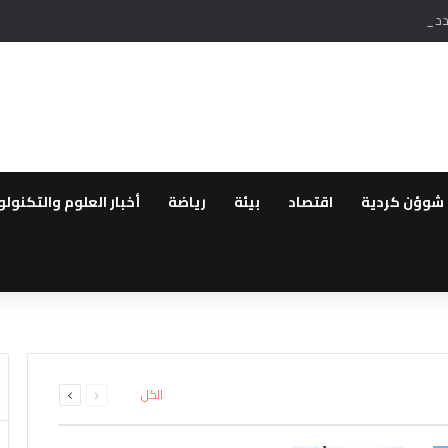
ص عدد ساعات المولدات في الحسكة وسط شكاوى من الاهالي
شوؤن كردية
اقتصاد
بيئة
رياضة
أخبار العلوم والتكنولو
قانون “تعزيز التضامن الوطني وا
اق سراح الزعيمين الكرديين اوجل
ة
ى من مهجري سري كانيه إلى الاثني
التكيف في سوريا رغم تراجع قدرا
ئل المدعومة من تركيا لتقليص دو
السابقة
التالية
الكل
الصفحة
الصفحة