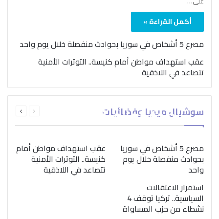
على…
أكمل القراءة »
مصرع 5 أشخاص في سوريا بحوادث منفصلة خلال يوم واحد
عقب استهداف مواطن أمام كنيسة.. التوترات الأمنية
تتصاعد في اللاذقية
بمناسبة اليوم الدولي..
السابقة
التالية
سوشيال ميديا وفضائيات
“الصحة العالمية” تؤكد
الصفحة
الصفحة
ضرورة اتباع نهج متكامل
لمواجهة إدمان المخدرات
مصرع 5 أشخاص في سوريا
عقب استهداف مواطن أمام
بحوادث منفصلة خلال يوم
كنيسة.. التوترات الأمنية
واحد
تتصاعد في اللاذقية
استمرار الاعتقالات
السياسية.. تركيا توقف 4
نشطاء من حزب المساواة