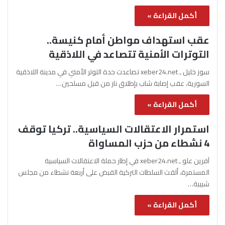
أكمل القراءة »
عقب استهداف مواطن أمام كنيسة..
التوترات الأمنية تتصاعد في اللاذقية
سوز خليل ـ xeber24.net تصاعدت حدة التوتر الأمني في مدينة اللاذقية
السورية، عقب إصابة شاب بإطلاق نار من قبل مسلحين…
أكمل القراءة »
استمرار الاعتقالات السياسية.. تركيا توقف
4 نشطاء من حزب المساواة
آفرين علو ـ xeber24.net في إطار حملة الاعتقالات السياسية
المستمرة، ألقت السلطات التركية القبض على أربعة نشطاء من مجلس
شبيبة…
أكمل القراءة »