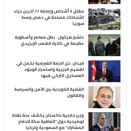
مقتل 3 أشخاص وإصابة 17 آخرين جراء
اشتباكات مسلحة في حمص وسط
سوريا
دلشير هركول.. بطل معاصر وأسطورة
عظيمة في ذاكرة الشعب الإيزيدي
فيدان: حل الازمة القبرصية تكمن في
تقسيم الجزيرة واستمرار الوجود
العسكري التركي فيها
القضية الكوردية بين الأمن والسياسة
والقانون
وزير خارجية باكستان يكشف عدة نقاط
توضيحية حول “اتفاقية مكة للدفاع
المشترك” مع السعودية وتركيا