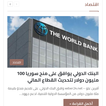
اقتصاد
الصفحة
الصفحة
اقتصاد
البنك الدولي يوافق على منح سوريا 100
مليون دولار لتحديث القطاع المالي
آفرين علو – xeber24.net وافق البنك الدولي، على تقديم منحةٍ بقيمة
مئة مليون دولار، من المؤسسة الدولية للتنمية، لدعم جهود…
أكمل القراءة »