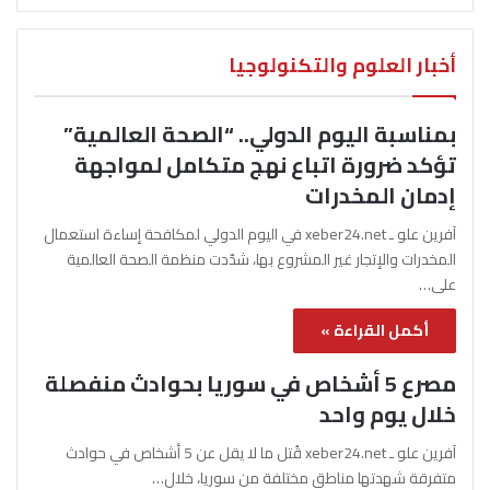
أخبار العلوم والتكنولوجيا
بمناسبة اليوم الدولي.. “الصحة العالمية”
تؤكد ضرورة اتباع نهج متكامل لمواجهة
إدمان المخدرات
آفرين علو ـ xeber24.net في اليوم الدولي لمكافحة إساءة استعمال
المخدرات والإتجار غير المشروع بها، شدّدت منظمة الصحة العالمية
على…
أكمل القراءة »
مصرع 5 أشخاص في سوريا بحوادث منفصلة
خلال يوم واحد
آفرين علو ـ xeber24.net قُتل ما لا يقل عن 5 أشخاص في حوادث
متفرقة شهدتها مناطق مختلفة من سوريا، خلال…