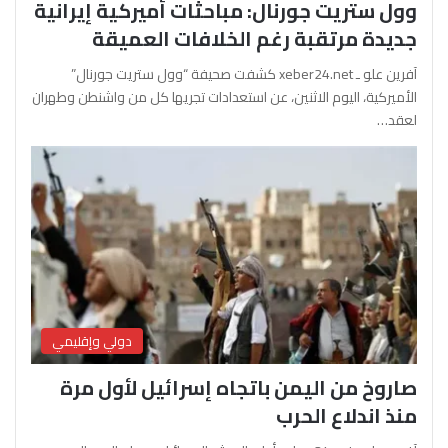
وول ستريت جورنال: مباحثات أميركية إيرانية
جديدة مرتقبة رغم الخلافات العميقة
آفرين علو ـ xeber24.net كشفت صحيفة “وول ستريت جورنال”
الأميركية، اليوم الاثنين، عن استعدادات تجريها كل من واشنطن وطهران
لعقد…
دولي وإقليمي
صاروخ من اليمن باتجاه إسرائيل لأول مرة
منذ اندلاع الحرب