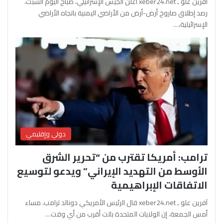
آفرين علو ـ xeber24.net أعلن الجيش الإسرائيلي، صباح اليوم السبت،
رصد إطلاق صاروخ أرض-أرض من الأراضي اليمنية باتجاه الأراضي
الإسرائيلية،…
دولي وإقليمي
ترامب: أمريكا تقترب من “تحرير الشرق
الأوسط من التهديد الإيراني” ويدعو لتوسيع
الاتفاقات الإبراهيمية
آفرين علو ـ xeber24.net قال الرئيس الأمريكي دونالد ترامب، مساء
أمس الجمعة، إن الولايات المتحدة باتت أقرب من أي وقت…