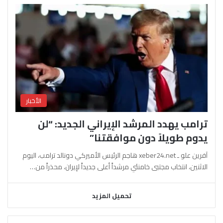
الأخبار
ترامب يهدد المرشد الإيراني الجديد: “لن
يدوم طويلاً دون موافقتنا”
آفرين علو ـ xeber24.net هاجم الرئيس الأميركي دونالد ترامب، اليوم
الاثنين، انتخاب مجتبى خامنئي مرشداً أعلى جديداً لإيران، محذراً من…
تحميل المزيد
السابقة
التالية