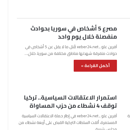
مصرع 5 أشخاص في سوريا بحوادث
منفصلة خلال يوم واحد
آفرين علو ـ xeber24.net قُتل ما لا يقل عن 5 أشخاص في
حوادث متفرقة شهدتها مناطق مختلفة من سوريا، خلال…
أكمل القراءة »
استمرار الاعتقالات السياسية.. تركيا
توقف 4 نشطاء من حزب المساواة
نة
آفرين علو ـ xeber24.net في إطار حملة الاعتقالات السياسية
المستمرة، ألقت السلطات التركية القبض على أربعة نشطاء من
مجلس شبيبة…