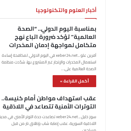
أخبار العلوم والتكنولوجيا
بمناسبة اليوم الدولي.. “الصحة
العالمية” تؤكد ضرورة اتباع نهج
متكامل لمواجهة إدمان المخدرات
آفرين علو ـ xeber24.net في اليوم الدولي لمكافحة إساءة
استعمال المخدرات والإتجار غير المشروع بها، شدّدت منظمة
الصحة العالمية على…
أكمل القراءة »
عقب استهداف مواطن أمام كنيسة..
التوترات الأمنية تتصاعد في اللاذقية
سوز خليل ـ xeber24.net تصاعدت حدة التوتر الأمني في مدي
اللاذقية السورية، عقب إصابة شاب بإطلاق نار من قبل
مسلحين…