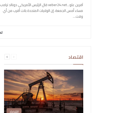
آفرين علو ـ xeber24.net قال الرئيس الأمريكي دونالد ترامب،
مساء أمس الجمعة، إن الولايات المتحدة باتت أقرب من أي
وقت…
تح
السابقة
التالية
اقتصاد
الصفحة
الصفحة
اقتصاد