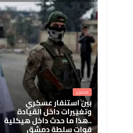
مجموع
بين استنفار عسكري
وتغييرات داخل القيادة
..هذا ما حدث داخل هيكلية
قوات سلطة دمشق