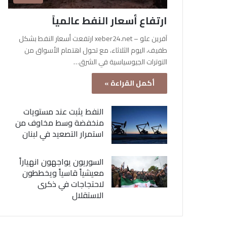
ارتفاع أسعار النفط عالمياً
آفرين علو – xeber24.net ارتفعت أسعار النفط بشكل
طفيف، اليوم الثلاثاء، مع تحول اهتمام الأسواق من
التوترات الجيوسياسية في الشرق…
أكمل القراءة »
النفط يثبت عند مستويات
منخفضة وسط مخاوف من
استمرار التصعيد في لبنان
السوريون يواجهون انهياراً
معيشياً قاسياً ويخططون
لاحتجاجات في ذكرى
الاستقلال