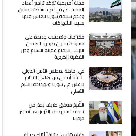
مجلة أمريكية تؤكد تراجع أعداد
المسيحيين في عهد سلطة دمشق
وعدم سلامة سوريا للعيش فيها
بسبب الانتهاكات
مقترحات وتعديلات جديدة على
مسودة قانون طرحها البرلمان
التركي لاتمام عملية السلام وحل
القضية الكردية
في إحاطة بمجلس الأمن الدولي
..تحذير أممي من تغلغل لتنظيم
داعش في سوريا وتهديده السلم
الأهلي
الشَّيخ موفق طريف يحذر من
تصاعد استهداف الدَّروز بعد تفجير
جرمانا
وفاة شابين اختناقاً أثناء صيانة