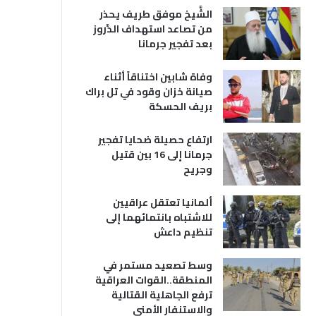
الشَّيخ موفق طريف يحذر
من تصاعد استهداف الدَّروز
بعد تفجير جرمانا
وفاة شابين اختناقاً أثناء
صيانة خزان وقود في تل براك
بريف الحسكة
ارتفاع حصيلة ضحايا تفجير
جرمانا إلى 16 بين قتيل
وجريح
ألمانيا تعتقل عراقيين
للاشتباه بانتمائهما إلى
تنظيم داعش
وسط تصعيد مستمر في
المنطقة..القوات العراقية
ترفع الجاهلية القتالية
والاستنفار الأمني