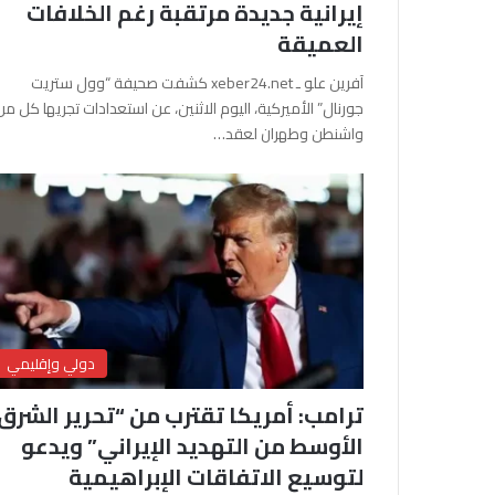
إيرانية جديدة مرتقبة رغم الخلافات
العميقة
آفرين علو ـ xeber24.net كشفت صحيفة “وول ستريت
جورنال” الأميركية، اليوم الاثنين، عن استعدادات تجريها كل من
واشنطن وطهران لعقد…
دولي وإقليمي
ترامب: أمريكا تقترب من “تحرير الشرق
الأوسط من التهديد الإيراني” ويدعو
لتوسيع الاتفاقات الإبراهيمية