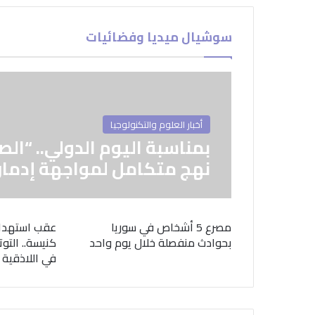
سوشيال ميديا وفضائيات
أخبار العلوم والتكنولوجيا
بمناسبة اليوم الدولي.. “الص
نهج متكامل لمواجهة إدمان
مصرع 5 أشخاص في سوريا
عقب استهدا
بحوادث منفصلة خلال يوم واحد
كنيسة.. التوت
في اللاذقية