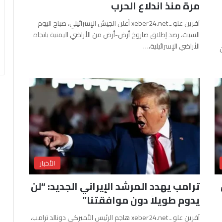
مرة منذ اندلاع الحرب
آفرين علو ـ xeber24.net أعلن الجيش الإسرائيلي، صباح اليوم
السبت، رصد إطلاق صاروخ أرض-أرض من الأراضي اليمنية باتجاه
الأراضي الإسرائيلية،…
الأخبار
ترامب يهدد المرشد الإيراني الجديد: “لن
يدوم طويلاً دون موافقتنا”
آفرين علو ـ xeber24.net هاجم الرئيس الأميركي دونالد ترامب،