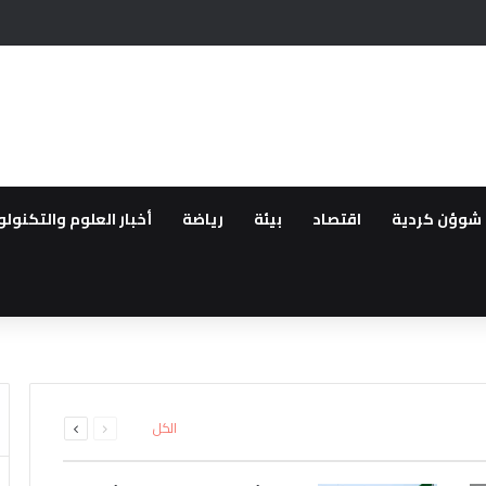
يحيين في عهد سلطة دمشق وعدم سلامة سوريا للعيش فيها بسبب الانتهاكات
شوؤن كردية
اقتصاد
بيئة
رياضة
أخبار العلوم والتكنولو
طقة..القوات العراقية ترفع الجا
لعودة ..مهجروا سري كانية ينظمو
16 بين قتيل وجريح
لمقدمة لأهالي عفرين
اشتباه بانتمائهما إلى تنظيم داعش
ء صيانة خزان وقود في تل براك بري
السابقة
التالية
الكل
الصفحة
الصفحة