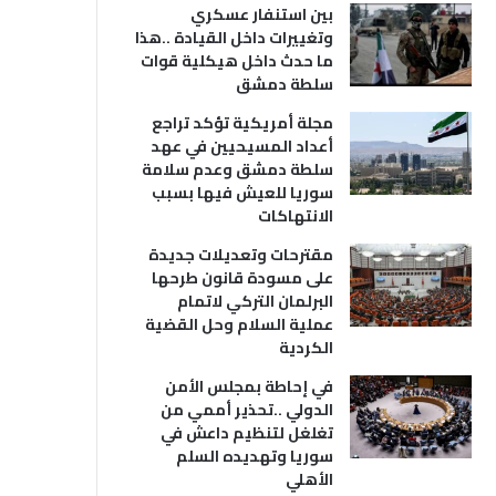
بين استنفار عسكري
وتغييرات داخل القيادة ..هذا
ما حدث داخل هيكلية قوات
سلطة دمشق
مجلة أمريكية تؤكد تراجع
أعداد المسيحيين في عهد
سلطة دمشق وعدم سلامة
سوريا للعيش فيها بسبب
الانتهاكات
مقترحات وتعديلات جديدة
على مسودة قانون طرحها
البرلمان التركي لاتمام
عملية السلام وحل القضية
الكردية
في إحاطة بمجلس الأمن
الدولي ..تحذير أممي من
تغلغل لتنظيم داعش في
سوريا وتهديده السلم
الأهلي