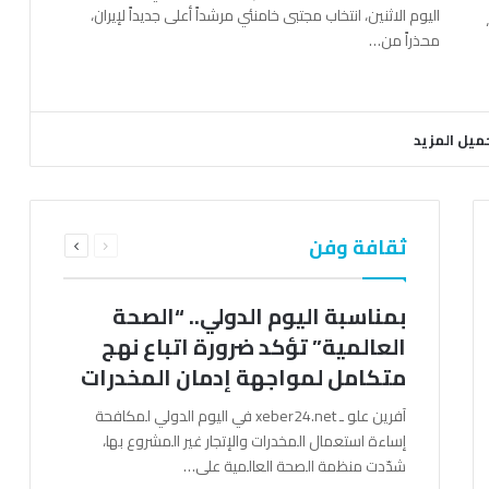
اليوم الاثنين، انتخاب مجتبى خامنئي مرشداً أعلى جديداً لإيران،
محذراً من…
ميل المزيد
السابقة
التالية
ثقافة وفن
الصفحة
الصفحة
بمناسبة اليوم الدولي.. “الصحة
العالمية” تؤكد ضرورة اتباع نهج
متكامل لمواجهة إدمان المخدرات
آفرين علو ـ xeber24.net في اليوم الدولي لمكافحة
إساءة استعمال المخدرات والإتجار غير المشروع بها،
شدّدت منظمة الصحة العالمية على…