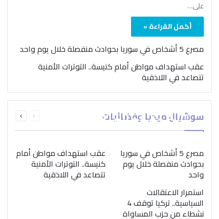
على…
أكمل القراءة »
مصرع 5 أشخاص في سوريا بحوادث منفصلة خلال يوم واحد
عقب استهداف مواطن أمام كنيسة.. التوترات الأمنية
تتصاعد في اللاذقية
بمناسبة اليوم الدولي..
السابقة
التالية
سوشيال ميديا وفضائيات
“الصحة العالمية” تؤكد
الصفحة
الصفحة
ضرورة اتباع نهج متكامل
لمواجهة إدمان المخدرات
مصرع 5 أشخاص في سوريا
عقب استهداف مواطن أمام
بحوادث منفصلة خلال يوم
كنيسة.. التوترات الأمنية
واحد
تتصاعد في اللاذقية
استمرار الاعتقالات
السياسية.. تركيا توقف 4
نشطاء من حزب المساواة