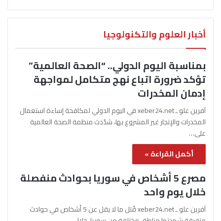
أخبار العلوم والتكنولوجيا
بمناسبة اليوم الدولي.. “الصحة العالمية”
تؤكد ضرورة اتباع نهج متكامل لمواجهة
إدمان المخدرات
آفرين علو ـ xeber24.net في اليوم الدولي لمكافحة إساءة استعمال
المخدرات والإتجار غير المشروع بها، شدّدت منظمة الصحة العالمية
على…
أكمل القراءة »
مصرع 5 أشخاص في سوريا بحوادث منفصلة
خلال يوم واحد
آفرين علو ـ xeber24.net قُتل ما لا يقل عن 5 أشخاص في حوادث
متفرقة شهدتها مناطق مختلفة من سوريا، خلال…