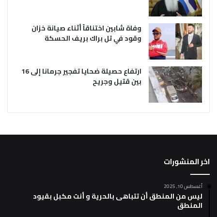
وفاة شابين اختناقاً أثناء صيانة خزان
وقود في تل براك بريف الحسكة
ارتفاع حصيلة ضحايا تفجير جرمانا إلى 16
بين قتيل وجريح
اخر المنشورات
أغسطس 10, 2025
ليس من المنطق أن تتباهى بالحرية و أنت مكبل بقيود
المنطق