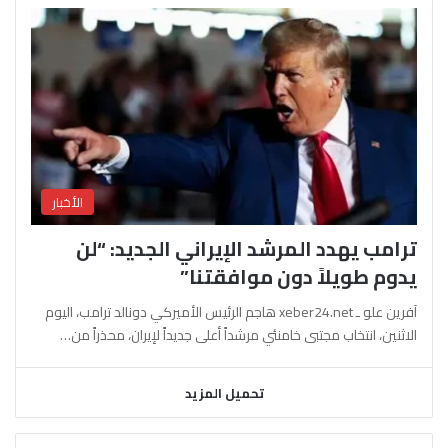
الأخبار
ترامب يهدد المرشد الإيراني الجديد: “لن
يدوم طويلاً دون موافقتنا”
آفرين علو ـ xeber24.net هاجم الرئيس الأميركي دونالد ترامب، اليوم
الاثنين، انتخاب مجتبى خامنئي مرشداً أعلى جديداً لإيران، محذراً من…
تحميل المزيد
السابقة
التالية