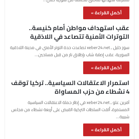
أكمل القراءة »
عقب استهداف مواطن أمام كنيسة..
التوترات الأمنية تتصاعد في اللاذقية
سوز خليل ـ xeber24.net تصاعدت حدة التوتر الأمني في مدينة اللاذقية
السورية، عقب إصابة شاب بإطلاق نار من قبل مسلحين…
أكمل القراءة »
استمرار الاعتقالات السياسية.. تركيا توقف
4 نشطاء من حزب المساواة
آفرين علو ـ xeber24.net في إطار حملة الاعتقالات السياسية
المستمرة، ألقت السلطات التركية القبض على أربعة نشطاء من مجلس
شبيبة…
أكمل القراءة »