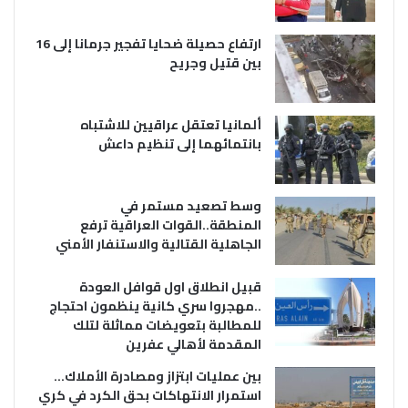
ارتفاع حصيلة ضحايا تفجير جرمانا إلى 16
بين قتيل وجريح
ألمانيا تعتقل عراقيين للاشتباه
بانتمائهما إلى تنظيم داعش
وسط تصعيد مستمر في
المنطقة..القوات العراقية ترفع
الجاهلية القتالية والاستنفار الأمني
قبيل انطلاق اول قوافل العودة
..مهجروا سري كانية ينظمون احتجاج
للمطالبة بتعويضات مماثلة لتلك
المقدمة لأهالي عفرين
بين عمليات ابتزاز ومصادرة الأملاك…
استمرار الانتهاكات بحق الكرد في كري