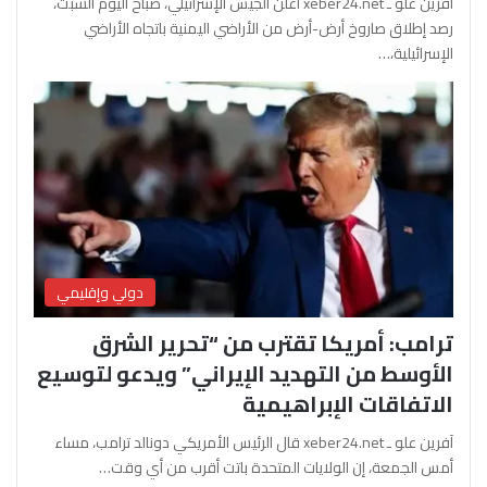
آفرين علو ـ xeber24.net أعلن الجيش الإسرائيلي، صباح اليوم السبت،
رصد إطلاق صاروخ أرض-أرض من الأراضي اليمنية باتجاه الأراضي
الإسرائيلية،…
دولي وإقليمي
ترامب: أمريكا تقترب من “تحرير الشرق
الأوسط من التهديد الإيراني” ويدعو لتوسيع
الاتفاقات الإبراهيمية
آفرين علو ـ xeber24.net قال الرئيس الأمريكي دونالد ترامب، مساء
أمس الجمعة، إن الولايات المتحدة باتت أقرب من أي وقت…