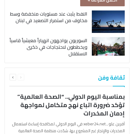
أكمل القراءة »
النفط يثبت عند مستويات منخفضة وسط
مخاوف من استمرار التصعيد في لبنان
السوريون يواجهون انهياراً معيشياً قاسياً
ويخططون لاحتجاجات في ذكرى
الاستقلال
السابقة
التالية
ثقافة وفن
الصفحة
الصفحة
بمناسبة اليوم الدولي.. “الصحة العالمية”
تؤكد ضرورة اتباع نهج متكامل لمواجهة
إدمان المخدرات
آفرين علو ـ xeber24.net في اليوم الدولي لمكافحة إساءة استعمال
المخدرات والإتجار غير المشروع بها، شدّدت منظمة الصحة العالمية