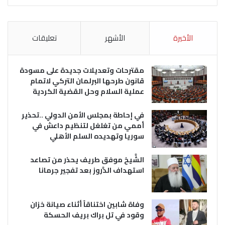
الأخيرة
الأشهر
تعليقات
مقترحات وتعديلات جديدة على مسودة
قانون طرحها البرلمان التركي لاتمام
عملية السلام وحل القضية الكردية
في إحاطة بمجلس الأمن الدولي ..تحذير
أممي من تغلغل لتنظيم داعش في
سوريا وتهديده السلم الأهلي
الشَّيخ موفق طريف يحذر من تصاعد
استهداف الدَّروز بعد تفجير جرمانا
وفاة شابين اختناقاً أثناء صيانة خزان
وقود في تل براك بريف الحسكة