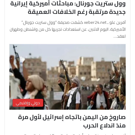
وول ستريت جورنال: مباحثات أميركية إيرانية
جديدة مرتقبة رغم الخلافات العميقة
آفرين علو ـ xeber24.net كشفت صحيفة “وول ستريت جورنال”
الأميركية، اليوم الاثنين، عن استعدادات تجريها كل من واشنطن وطهران
لعقد…
دولي وإقليمي
صاروخ من اليمن باتجاه إسرائيل لأول مرة
منذ اندلاع الحرب