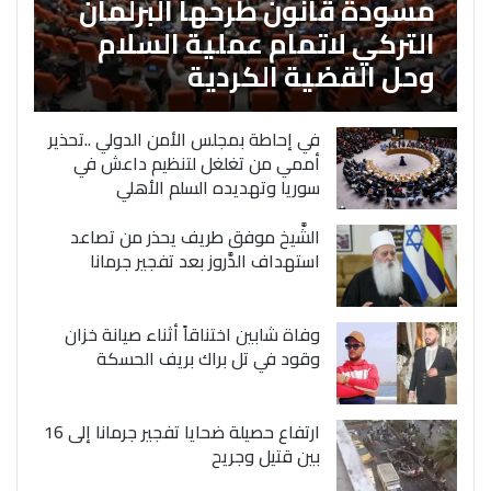
مسودة قانون طرحها البرلمان
التركي لاتمام عملية السلام
وحل القضية الكردية
في إحاطة بمجلس الأمن الدولي ..تحذير
أممي من تغلغل لتنظيم داعش في
سوريا وتهديده السلم الأهلي
الشَّيخ موفق طريف يحذر من تصاعد
استهداف الدَّروز بعد تفجير جرمانا
وفاة شابين اختناقاً أثناء صيانة خزان
وقود في تل براك بريف الحسكة
ارتفاع حصيلة ضحايا تفجير جرمانا إلى 16
بين قتيل وجريح