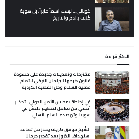
كوباني… ليست اسماً عابراً، بل هوية
كُتبت بالدم والتاريخ
الاكثر قراءة
مقترحات وتعديلات جديدة على مسودة
قانون طرحها البرلمان التركي لاتمام
عملية السلام وحل القضية الكردية
في إحاطة بمجلس الأمن الدولي ..تحذير
أممي من تغلغل لتنظيم داعش في
سوريا وتهديده السلم الأهلي
الشَّيخ موفق طريف يحذر من تصاعد
استهداف الدَّروز بعد تفجير جرمانا