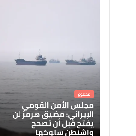
مجموع
مجلس الأمن القومي
الإيراني: مضيق هرمز لن
يفتح قبل أن تصحح
واشنطن سلوكها