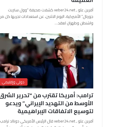
آفرين علو ـ xeber24.net كشفت صحيفة “وول ستريت
جورنال” الأميركية، اليوم الاثنين، عن استعدادات تجريها كل من
واشنطن وطهران لعقد…
دولي وإقليمي
ترامب: أمريكا تقترب من “تحرير الشرق
الأوسط من التهديد الإيراني” ويدعو
لتوسيع الاتفاقات الإبراهيمية
آفرين علو ـ xeber24.net قال الرئيس الأمريكي دونالد ترامب،