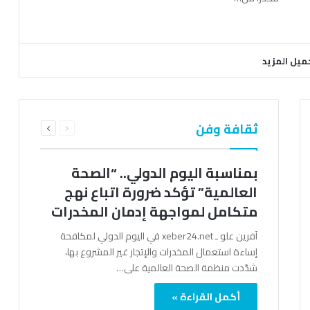
ميل المزيد
السابقة
التالية
ثقافة وفن
الصفحة
الصفحة
بمناسبة اليوم الدولي.. “الصحة
العالمية” تؤكد ضرورة اتباع نهج
متكامل لمواجهة إدمان المخدرات
آفرين علو ـ xeber24.net في اليوم الدولي لمكافحة
إساءة استعمال المخدرات والإتجار غير المشروع بها،
شدّدت منظمة الصحة العالمية على…
أكمل القراءة »