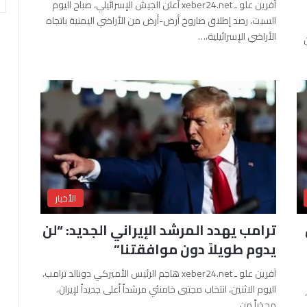
آفرين علو ـ xeber24.net أعلن الجيش الإسرائيلي، صباح اليوم
السبت، رصد إطلاق صاروخ أرض-أرض من الأراضي اليمنية باتجاه
الأراضي الإسرائيلية،…
الأخبار
ترامب يهدد المرشد الإيراني الجديد: “لن
يدوم طويلاً دون موافقتنا”
آفرين علو ـ xeber24.net هاجم الرئيس الأميركي دونالد ترامب،
اليوم الاثنين، انتخاب مجتبى خامنئي مرشداً أعلى جديداً لإيران،
محذراً من…