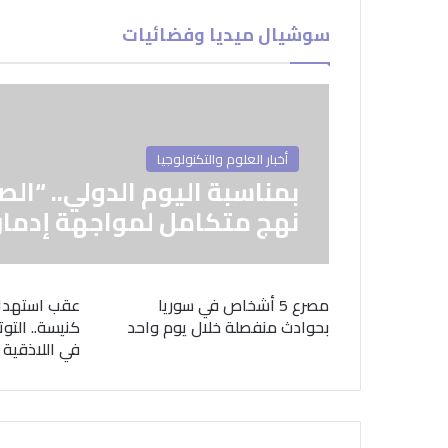
سوشيال ميديا وفضائيات
أخبار العلوم والتكنولوجيا
بمناسبة اليوم الدولي.. “الص
نهج متكامل لمواجهة إدمان
مصرع 5 أشخاص في سوريا
عقب استهدا
بحوادث منفصلة خلال يوم واحد
كنيسة.. التوت
في اللاذقية