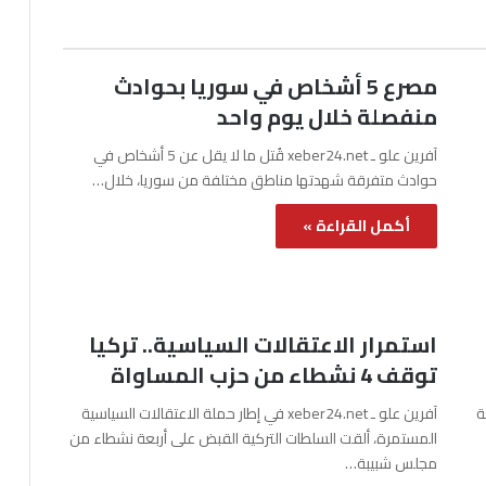
مصرع 5 أشخاص في سوريا بحوادث
منفصلة خلال يوم واحد
آفرين علو ـ xeber24.net قُتل ما لا يقل عن 5 أشخاص في
حوادث متفرقة شهدتها مناطق مختلفة من سوريا، خلال…
أكمل القراءة »
استمرار الاعتقالات السياسية.. تركيا
توقف 4 نشطاء من حزب المساواة
نة
آفرين علو ـ xeber24.net في إطار حملة الاعتقالات السياسية
المستمرة، ألقت السلطات التركية القبض على أربعة نشطاء من
مجلس شبيبة…