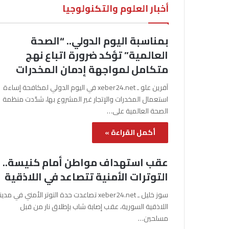
أخبار العلوم والتكنولوجيا
بمناسبة اليوم الدولي.. “الصحة
العالمية” تؤكد ضرورة اتباع نهج
متكامل لمواجهة إدمان المخدرات
آفرين علو ـ xeber24.net في اليوم الدولي لمكافحة إساءة
استعمال المخدرات والإتجار غير المشروع بها، شدّدت منظمة
الصحة العالمية على…
أكمل القراءة »
عقب استهداف مواطن أمام كنيسة..
التوترات الأمنية تتصاعد في اللاذقية
سوز خليل ـ xeber24.net تصاعدت حدة التوتر الأمني في مدي
اللاذقية السورية، عقب إصابة شاب بإطلاق نار من قبل
مسلحين…