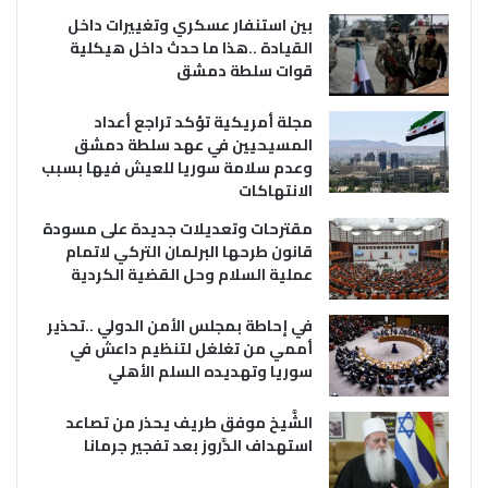
بين استنفار عسكري وتغييرات داخل
القيادة ..هذا ما حدث داخل هيكلية
قوات سلطة دمشق
مجلة أمريكية تؤكد تراجع أعداد
المسيحيين في عهد سلطة دمشق
وعدم سلامة سوريا للعيش فيها بسبب
الانتهاكات
مقترحات وتعديلات جديدة على مسودة
قانون طرحها البرلمان التركي لاتمام
عملية السلام وحل القضية الكردية
في إحاطة بمجلس الأمن الدولي ..تحذير
أممي من تغلغل لتنظيم داعش في
سوريا وتهديده السلم الأهلي
الشَّيخ موفق طريف يحذر من تصاعد
استهداف الدَّروز بعد تفجير جرمانا