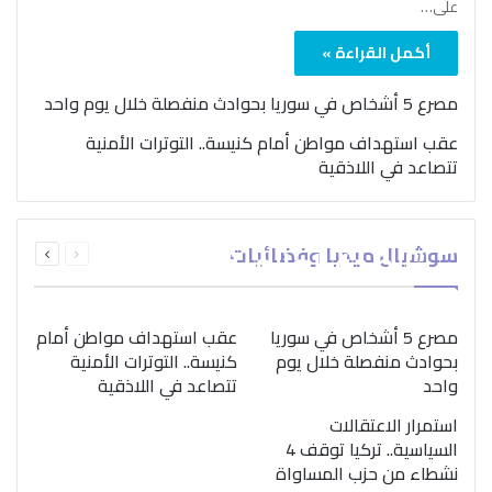
على…
أكمل القراءة »
مصرع 5 أشخاص في سوريا بحوادث منفصلة خلال يوم واحد
عقب استهداف مواطن أمام كنيسة.. التوترات الأمنية
تتصاعد في اللاذقية
بمناسبة اليوم الدولي..
السابقة
التالية
سوشيال ميديا وفضائيات
“الصحة العالمية” تؤكد
الصفحة
الصفحة
ضرورة اتباع نهج متكامل
لمواجهة إدمان المخدرات
مصرع 5 أشخاص في سوريا
عقب استهداف مواطن أمام
بحوادث منفصلة خلال يوم
كنيسة.. التوترات الأمنية
واحد
تتصاعد في اللاذقية
استمرار الاعتقالات
السياسية.. تركيا توقف 4
نشطاء من حزب المساواة