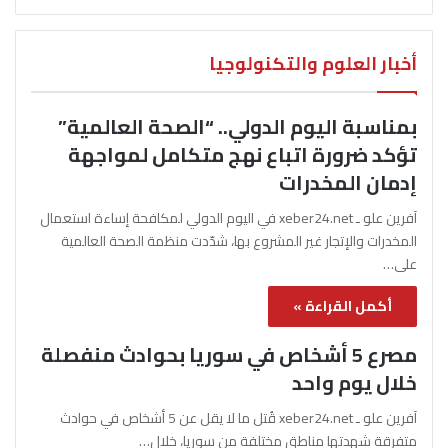
أخبار العلوم والتكنولوجيا
بمناسبة اليوم الدولي.. “الصحة العالمية”
تؤكد ضرورة اتباع نهج متكامل لمواجهة
إدمان المخدرات
آفرين علو ـ xeber24.net في اليوم الدولي لمكافحة إساءة استعمال
المخدرات والإتجار غير المشروع بها، شدّدت منظمة الصحة العالمية
على…
أكمل القراءة »
مصرع 5 أشخاص في سوريا بحوادث منفصلة
خلال يوم واحد
آفرين علو ـ xeber24.net قُتل ما لا يقل عن 5 أشخاص في حوادث
متفرقة شهدتها مناطق مختلفة من سوريا، خلال…