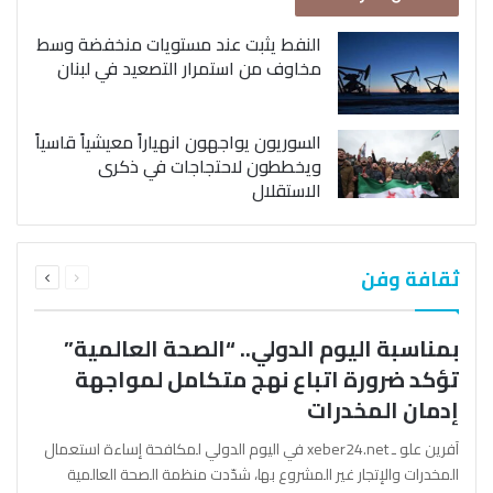
النفط يثبت عند مستويات منخفضة وسط
مخاوف من استمرار التصعيد في لبنان
السوريون يواجهون انهياراً معيشياً قاسياً
ويخططون لاحتجاجات في ذكرى
الاستقلال
السابقة
التالية
ثقافة وفن
الصفحة
الصفحة
بمناسبة اليوم الدولي.. “الصحة العالمية”
تؤكد ضرورة اتباع نهج متكامل لمواجهة
إدمان المخدرات
آفرين علو ـ xeber24.net في اليوم الدولي لمكافحة إساءة استعمال
المخدرات والإتجار غير المشروع بها، شدّدت منظمة الصحة العالمية