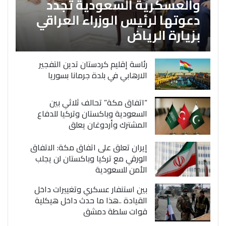
والعسكرية السعودية تجدد
دعوتها لرئيس الوزراء العراقي
بزيارة الرياض
رئاسة إقليم كردستان تدين التفجير
الارهابي في بلدة جرمانا بسوريا
“اتفاق مكة” تحالف ثلاثي بين
السعودية وباكستان وتركيا للدفاع
المشترك وأردوغان يعلق
إيران تعلق على اتفاق مكة: الاتفاق
الورقي مع تركيا وباكستان لن يجلب
الأمن للسعودية
بين استنفار عسكري وتغييرات داخل
القيادة ..هذا ما حدث داخل هيكلية
قوات سلطة دمشق