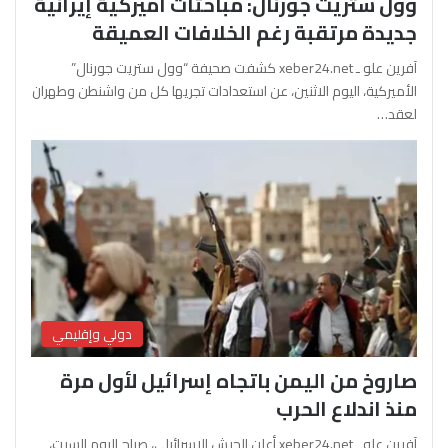
وول ستريت جورنال: مباحثات أميركية إيرانية
جديدة مرتقبة رغم الخلافات العميقة
آفرين علو ـ xeber24.net كشفت صحيفة “وول ستريت جورنال”
الأميركية، اليوم الاثنين، عن استعدادات تجريها كل من واشنطن وطهران
لعقد…
دولي وإقليمي
صاروخ من اليمن باتجاه إسرائيل لأول مرة
منذ اندلاع الحرب
آفرين علو ـ xeber24.net أعلن الجيش الإسرائيلي، صباح اليوم السبت،