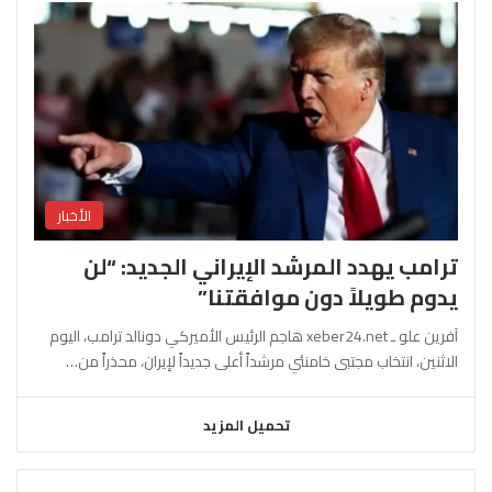
الأخبار
ترامب يهدد المرشد الإيراني الجديد: “لن
يدوم طويلاً دون موافقتنا”
آفرين علو ـ xeber24.net هاجم الرئيس الأميركي دونالد ترامب، اليوم
الاثنين، انتخاب مجتبى خامنئي مرشداً أعلى جديداً لإيران، محذراً من…
تحميل المزيد
السابقة
التالية