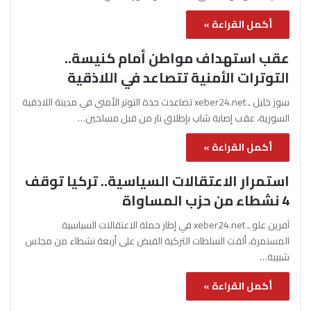
أكمل القراءة »
عقب استهداف مواطن أمام كنيسة..
التوترات الأمنية تتصاعد في اللاذقية
سوز خليل ـ xeber24.net تصاعدت حدة التوتر الأمني في مدينة اللاذقية
السورية، عقب إصابة شاب بإطلاق نار من قبل مسلحين…
أكمل القراءة »
استمرار الاعتقالات السياسية.. تركيا توقف
4 نشطاء من حزب المساواة
آفرين علو ـ xeber24.net في إطار حملة الاعتقالات السياسية
المستمرة، ألقت السلطات التركية القبض على أربعة نشطاء من مجلس
شبيبة…
أكمل القراءة »