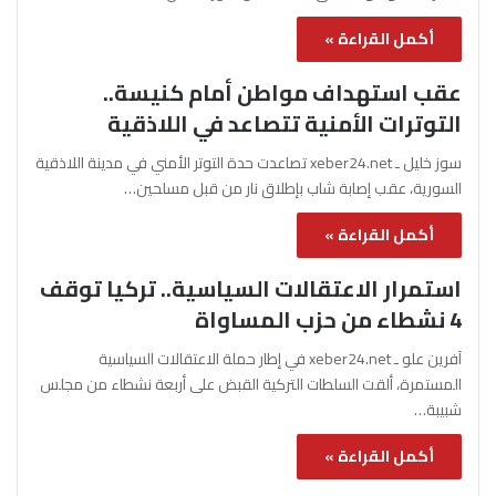
أكمل القراءة »
عقب استهداف مواطن أمام كنيسة..
التوترات الأمنية تتصاعد في اللاذقية
سوز خليل ـ xeber24.net تصاعدت حدة التوتر الأمني في مدينة اللاذقية
السورية، عقب إصابة شاب بإطلاق نار من قبل مسلحين…
أكمل القراءة »
استمرار الاعتقالات السياسية.. تركيا توقف
4 نشطاء من حزب المساواة
آفرين علو ـ xeber24.net في إطار حملة الاعتقالات السياسية
المستمرة، ألقت السلطات التركية القبض على أربعة نشطاء من مجلس
شبيبة…
أكمل القراءة »