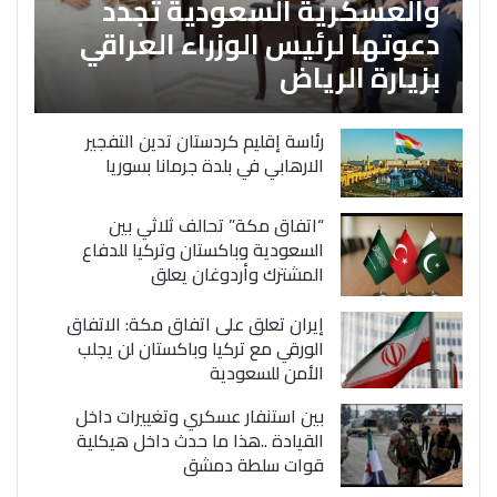
والعسكرية السعودية تجدد
دعوتها لرئيس الوزراء العراقي
بزيارة الرياض
رئاسة إقليم كردستان تدين التفجير
الارهابي في بلدة جرمانا بسوريا
“اتفاق مكة” تحالف ثلاثي بين
السعودية وباكستان وتركيا للدفاع
المشترك وأردوغان يعلق
إيران تعلق على اتفاق مكة: الاتفاق
الورقي مع تركيا وباكستان لن يجلب
الأمن للسعودية
بين استنفار عسكري وتغييرات داخل
القيادة ..هذا ما حدث داخل هيكلية
قوات سلطة دمشق