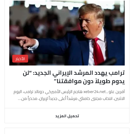
الأخبار
ترامب يهدد المرشد الإيراني الجديد: “لن
يدوم طويلاً دون موافقتنا”
آفرين علو ـ xeber24.net هاجم الرئيس الأميركي دونالد ترامب، اليوم
الاثنين، انتخاب مجتبى خامنئي مرشداً أعلى جديداً لإيران، محذراً من…
تحميل المزيد
السابقة
التالية