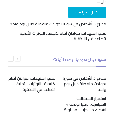
على…
أكمل القراءة »
مصرع 5 أشخاص في سوريا بحوادث منفصلة خلال يوم واحد
عقب استهداف مواطن أمام كنيسة.. التوترات الأمنية
تتصاعد في اللاذقية
بمناسبة اليوم الدولي..
السابقة
التالية
سوشيال ميديا وفضائيات
“الصحة العالمية” تؤكد
الصفحة
الصفحة
ضرورة اتباع نهج متكامل
لمواجهة إدمان المخدرات
مصرع 5 أشخاص في سوريا
عقب استهداف مواطن أمام
بحوادث منفصلة خلال يوم
كنيسة.. التوترات الأمنية
واحد
تتصاعد في اللاذقية
استمرار الاعتقالات
السياسية.. تركيا توقف 4
نشطاء من حزب المساواة