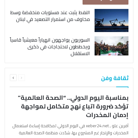
النفط يثبت عند مستويات منخفضة وسط
مخاوف من استمرار التصعيد في لبنان
السوريون يواجهون انهياراً معيشياً قاسياً
ويخططون لاحتجاجات في ذكرى
الاستقلال
السابقة
التالية
ثقافة وفن
الصفحة
الصفحة
بمناسبة اليوم الدولي.. “الصحة العالمية”
تؤكد ضرورة اتباع نهج متكامل لمواجهة
إدمان المخدرات
آفرين علو ـ xeber24.net في اليوم الدولي لمكافحة إساءة استعمال
المخدرات والإتجار غير المشروع بها، شدّدت منظمة الصحة العالمية