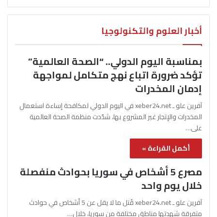
أخبار العلوم والتكنولوجيا
بمناسبة اليوم الدولي.. “الصحة العالمية”
تؤكد ضرورة اتباع نهج متكامل لمواجهة
إدمان المخدرات
آفرين علو ـ xeber24.net في اليوم الدولي لمكافحة إساءة استعمال
المخدرات والإتجار غير المشروع بها، شدّدت منظمة الصحة العالمية
على…
أكمل القراءة »
مصرع 5 أشخاص في سوريا بحوادث منفصلة
خلال يوم واحد
آفرين علو ـ xeber24.net قُتل ما لا يقل عن 5 أشخاص في حوادث
متفرقة شهدتها مناطق مختلفة من سوريا، خلال…