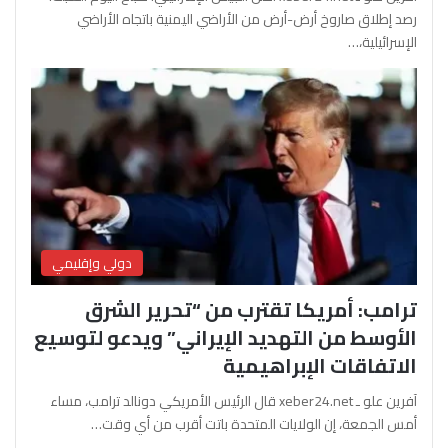
رصد إطلاق صاروخ أرض-أرض من الأراضي اليمنية باتجاه الأراضي
الإسرائيلية،…
دولي وإقليمي
ترامب: أمريكا تقترب من “تحرير الشرق
الأوسط من التهديد الإيراني” ويدعو لتوسيع
الاتفاقات الإبراهيمية
آفرين علو ـ xeber24.net قال الرئيس الأمريكي دونالد ترامب، مساء
أمس الجمعة، إن الولايات المتحدة باتت أقرب من أي وقت…