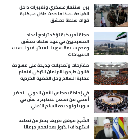
بين استنفار عسكري وتغييرات داخل
القيادة ..هذا ما حدث داخل هيكلية
قوات سلطة دمشق
مجلة أمريكية تؤكد تراجع أعداد
المسيحيين في عهد سلطة دمشق
وعدم سلامة سوريا للعيش فيها بسبب
الانتهاكات
مقترحات وتعديلات جديدة على مسودة
قانون طرحها البرلمان التركي لاتمام
عملية السلام وحل القضية الكردية
في إحاطة بمجلس الأمن الدولي ..تحذير
أممي من تغلغل لتنظيم داعش في
سوريا وتهديده السلم الأهلي
الشَّيخ موفق طريف يحذر من تصاعد
استهداف الدَّروز بعد تفجير جرمانا