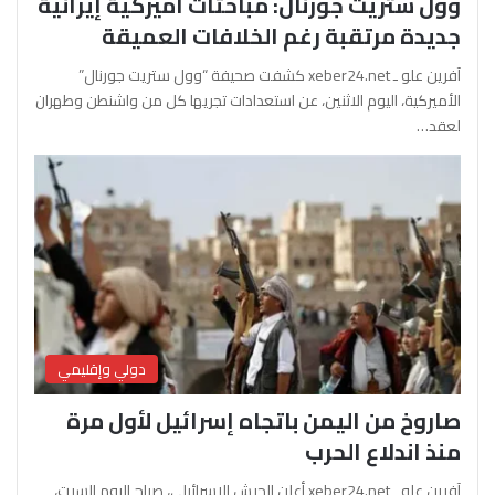
وول ستريت جورنال: مباحثات أميركية إيرانية
جديدة مرتقبة رغم الخلافات العميقة
آفرين علو ـ xeber24.net كشفت صحيفة “وول ستريت جورنال”
الأميركية، اليوم الاثنين، عن استعدادات تجريها كل من واشنطن وطهران
لعقد…
دولي وإقليمي
صاروخ من اليمن باتجاه إسرائيل لأول مرة
منذ اندلاع الحرب
آفرين علو ـ xeber24.net أعلن الجيش الإسرائيلي، صباح اليوم السبت،