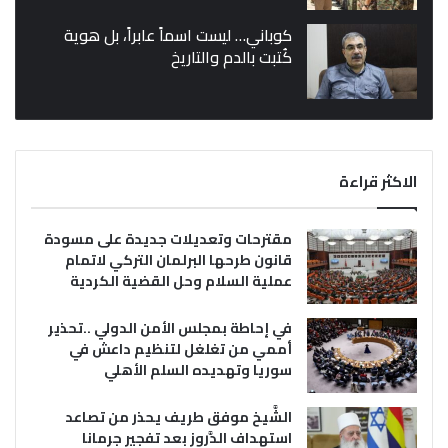
كوباني… ليست اسماً عابراً، بل هوية
كُتبت بالدم والتاريخ
الاكثر قراءة
مقترحات وتعديلات جديدة على مسودة
قانون طرحها البرلمان التركي لاتمام
عملية السلام وحل القضية الكردية
في إحاطة بمجلس الأمن الدولي ..تحذير
أممي من تغلغل لتنظيم داعش في
سوريا وتهديده السلم الأهلي
الشَّيخ موفق طريف يحذر من تصاعد
استهداف الدَّروز بعد تفجير جرمانا