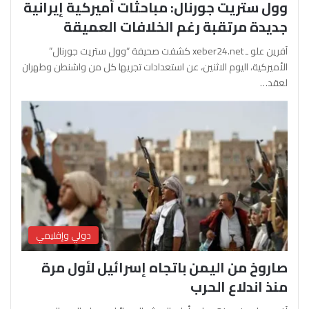
وول ستريت جورنال: مباحثات أميركية إيرانية
جديدة مرتقبة رغم الخلافات العميقة
آفرين علو ـ xeber24.net كشفت صحيفة “وول ستريت جورنال”
الأميركية، اليوم الاثنين، عن استعدادات تجريها كل من واشنطن وطهران
لعقد…
دولي وإقليمي
صاروخ من اليمن باتجاه إسرائيل لأول مرة
منذ اندلاع الحرب