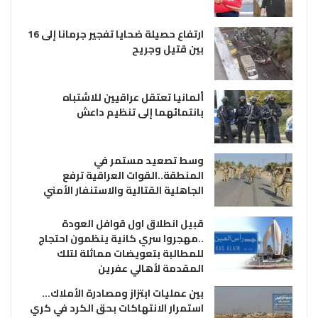
ارتفاع حصيلة ضحايا تفجير جرمانا إلى 16
بين قتيل وجريح
ألمانيا تعتقل عراقيين للاشتباه
بانتمائهما إلى تنظيم داعش
وسط تصعيد مستمر في
المنطقة..القوات العراقية ترفع
الجاهلية القتالية والاستنفار الأمني
قبيل انطلاق اول قوافل العودة
..مهجروا سري كانية ينظمون احتجاج
للمطالبة بتعويضات مماثلة لتلك
المقدمة لأهالي عفرين
بين عمليات ابتزاز ومصادرة الأملاك…
استمرار الانتهاكات بحق الكرد في كري