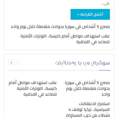
على…
أكمل القراءة »
مصرع 5 أشخاص في سوريا بحوادث منفصلة خلال يوم واحد
عقب استهداف مواطن أمام كنيسة.. التوترات الأمنية
تتصاعد في اللاذقية
بمناسبة اليوم الدولي..
السابقة
التالية
سوشيال ميديا وفضائيات
“الصحة العالمية” تؤكد
الصفحة
الصفحة
ضرورة اتباع نهج متكامل
لمواجهة إدمان المخدرات
مصرع 5 أشخاص في سوريا
عقب استهداف مواطن أمام
بحوادث منفصلة خلال يوم
كنيسة.. التوترات الأمنية
واحد
تتصاعد في اللاذقية
استمرار الاعتقالات
السياسية.. تركيا توقف 4
نشطاء من حزب المساواة