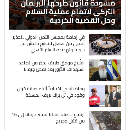
مسودة قانون طرحها البرلمان
التركي لاتمام عملية السلام
وحل القضية الكردية
في إحاطة بمجلس الأمن الدولي ..تحذير
أممي من تغلغل لتنظيم داعش في
سوريا وتهديده السلم الأهلي
الشَّيخ موفق طريف يحذر من تصاعد
استهداف الدَّروز بعد تفجير جرمانا
وفاة شابين اختناقاً أثناء صيانة خزان
وقود في تل براك بريف الحسكة
ارتفاع حصيلة ضحايا تفجير جرمانا إلى 16
بين قتيل وجريح