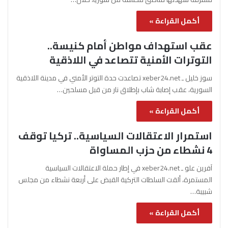
أكمل القراءة »
عقب استهداف مواطن أمام كنيسة..
التوترات الأمنية تتصاعد في اللاذقية
سوز خليل ـ xeber24.net تصاعدت حدة التوتر الأمني في مدينة اللاذقية
السورية، عقب إصابة شاب بإطلاق نار من قبل مسلحين…
أكمل القراءة »
استمرار الاعتقالات السياسية.. تركيا توقف
4 نشطاء من حزب المساواة
آفرين علو ـ xeber24.net في إطار حملة الاعتقالات السياسية
المستمرة، ألقت السلطات التركية القبض على أربعة نشطاء من مجلس
شبيبة…
أكمل القراءة »