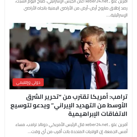
آفرين علو ـ xeber24.net أعلن الجيش الإسرائيلي، صباح اليوم السبت،
رصد إطلاق صاروخ أرض-أرض من الأراضي اليمنية باتجاه الأراضي
الإسرائيلية،…
دولي وإقليمي
ترامب: أمريكا تقترب من “تحرير الشرق
الأوسط من التهديد الإيراني” ويدعو لتوسيع
الاتفاقات الإبراهيمية
آفرين علو ـ xeber24.net قال الرئيس الأمريكي دونالد ترامب، مساء
أمس الجمعة، إن الولايات المتحدة باتت أقرب من أي وقت…