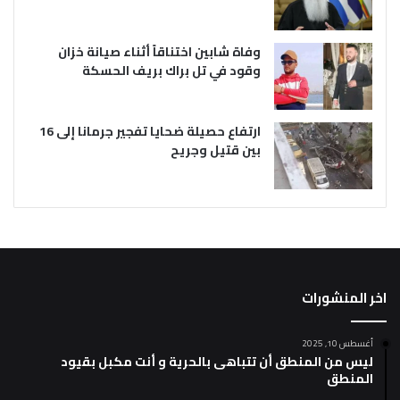
وفاة شابين اختناقاً أثناء صيانة خزان
وقود في تل براك بريف الحسكة
ارتفاع حصيلة ضحايا تفجير جرمانا إلى 16
بين قتيل وجريح
اخر المنشورات
أغسطس 10, 2025
ليس من المنطق أن تتباهى بالحرية و أنت مكبل بقيود
المنطق