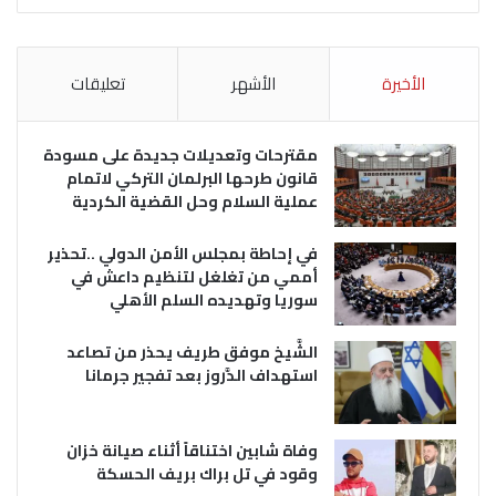
الأخيرة
الأشهر
تعليقات
مقترحات وتعديلات جديدة على مسودة
قانون طرحها البرلمان التركي لاتمام
عملية السلام وحل القضية الكردية
في إحاطة بمجلس الأمن الدولي ..تحذير
أممي من تغلغل لتنظيم داعش في
سوريا وتهديده السلم الأهلي
الشَّيخ موفق طريف يحذر من تصاعد
استهداف الدَّروز بعد تفجير جرمانا
وفاة شابين اختناقاً أثناء صيانة خزان
وقود في تل براك بريف الحسكة