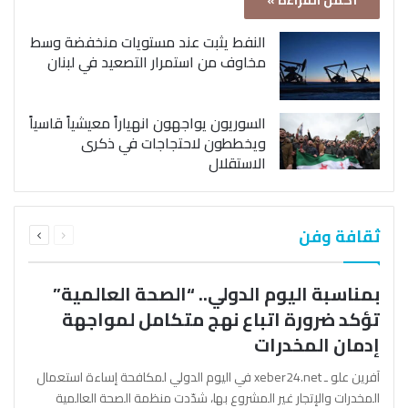
أكمل القراءة »
النفط يثبت عند مستويات منخفضة وسط
مخاوف من استمرار التصعيد في لبنان
السوريون يواجهون انهياراً معيشياً قاسياً
ويخططون لاحتجاجات في ذكرى
الاستقلال
السابقة
التالية
ثقافة وفن
الصفحة
الصفحة
بمناسبة اليوم الدولي.. “الصحة العالمية”
تؤكد ضرورة اتباع نهج متكامل لمواجهة
إدمان المخدرات
آفرين علو ـ xeber24.net في اليوم الدولي لمكافحة إساءة استعمال
المخدرات والإتجار غير المشروع بها، شدّدت منظمة الصحة العالمية