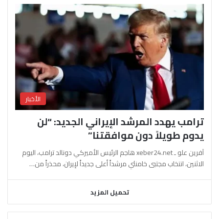
الأخبار
ترامب يهدد المرشد الإيراني الجديد: “لن
يدوم طويلاً دون موافقتنا”
آفرين علو ـ xeber24.net هاجم الرئيس الأميركي دونالد ترامب، اليوم
الاثنين، انتخاب مجتبى خامنئي مرشداً أعلى جديداً لإيران، محذراً من…
تحميل المزيد
السابقة
التالية