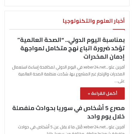
أخبار العلوم والتكنولوجيا
بمناسبة اليوم الدولي.. “الصحة العالمية”
تؤكد ضرورة اتباع نهج متكامل لمواجهة
إدمان المخدرات
آفرين علو ـ xeber24.net في اليوم الدولي لمكافحة إساءة استعمال
المخدرات والإتجار غير المشروع بها، شدّدت منظمة الصحة العالمية
على…
أكمل القراءة »
مصرع 5 أشخاص في سوريا بحوادث منفصلة
خلال يوم واحد
آفرين علو ـ xeber24.net قُتل ما لا يقل عن 5 أشخاص في حوادث
متفرقة شهدتها مناطق مختلفة من سوريا، خلال…