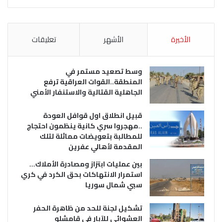
الأخيرة
الأشهر
تعليقات
وسط تصعيد مستمر في
المنطقة..القوات العراقية ترفع
الجاهلية القتالية والاستنفار الأمني
قبيل انطلاق اول قوافل العودة
..مهجروا سري كانية ينظمون احتجاج
للمطالبة بتعويضات مماثلة لتلك
المقدمة لأهالي عفرين
بين عمليات ابتزاز ومصادرة الأملاك…
استمرار الانتهاكات بحق الكرد في كري
سبي شمال سوريا
تشكيل لجنة للحد من ظاهرة الحفر
العشوائي للآبار في قامشلو