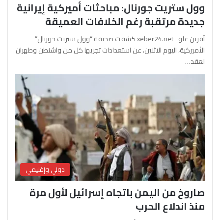
وول ستريت جورنال: مباحثات أميركية إيرانية
جديدة مرتقبة رغم الخلافات العميقة
آفرين علو ـ xeber24.net كشفت صحيفة “وول ستريت جورنال”
الأميركية، اليوم الاثنين، عن استعدادات تجريها كل من واشنطن وطهران
لعقد…
دولي وإقليمي
صاروخ من اليمن باتجاه إسرائيل لأول مرة
منذ اندلاع الحرب