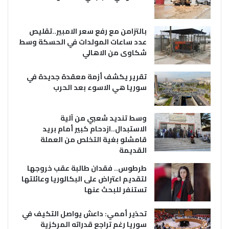
بالتزامن مع رفع سعر الامبير..تقليص
عدد ساعات المولدات في الحسكة وسط
شكاوى من الاهالي
تقرير يكشف أزمة معقدة جديدة في
سوريا هي الاسوء بعد الحرب
وسط تنديد شعبي من آلية
الاستبدال..ازدحام كبير أمام بريد
قامشلو بغية التخلص من العملة
القديمة
طرطوس.. فقدان طالبة عقب خروجها
لتقديم اعتراض على البكالوريا وعائلتها
تستنفر للبحث عنها
تحذير أممي: داعش يواصل التكيف في
سوريا رغم تراجع قدراته المركزية