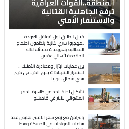
المنطقة..القوات العراقية
ترفع الجاهلية القتالية
والاستنفار الأمني
قبيل انطلاق اول قوافل العودة
..مهجروا سري كانية ينظمون احتجاج
للمطالبة بتعويضات مماثلة لتلك
المقدمة لأهالي عفرين
بين عمليات ابتزاز ومصادرة الأملاك…
استمرار الانتهاكات بحق الكرد في كري
سبي شمال سوريا
تشكيل لجنة للحد من ظاهرة الحفر
العشوائي للآبار في قامشلو
بالتزامن مع رفع سعر الامبير..تقليص عدد
ساعات المولدات في الحسكة وسط