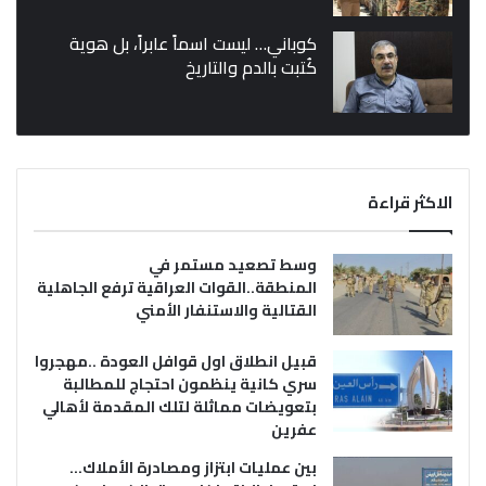
كوباني… ليست اسماً عابراً، بل هوية
كُتبت بالدم والتاريخ
الاكثر قراءة
وسط تصعيد مستمر في
المنطقة..القوات العراقية ترفع الجاهلية
القتالية والاستنفار الأمني
قبيل انطلاق اول قوافل العودة ..مهجروا
سري كانية ينظمون احتجاج للمطالبة
بتعويضات مماثلة لتلك المقدمة لأهالي
عفرين
بين عمليات ابتزاز ومصادرة الأملاك…