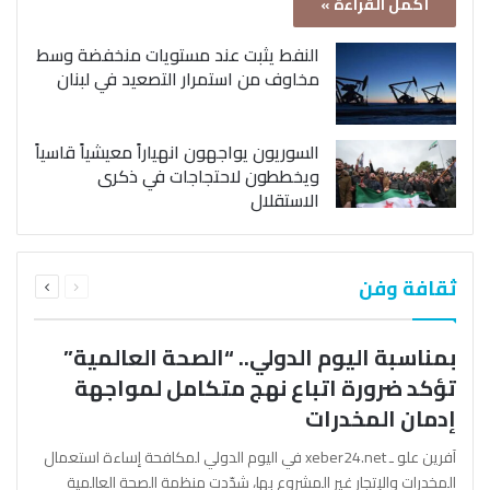
أكمل القراءة »
النفط يثبت عند مستويات منخفضة وسط
مخاوف من استمرار التصعيد في لبنان
السوريون يواجهون انهياراً معيشياً قاسياً
ويخططون لاحتجاجات في ذكرى
الاستقلال
السابقة
التالية
ثقافة وفن
الصفحة
الصفحة
بمناسبة اليوم الدولي.. “الصحة العالمية”
تؤكد ضرورة اتباع نهج متكامل لمواجهة
إدمان المخدرات
آفرين علو ـ xeber24.net في اليوم الدولي لمكافحة إساءة استعمال
المخدرات والإتجار غير المشروع بها، شدّدت منظمة الصحة العالمية