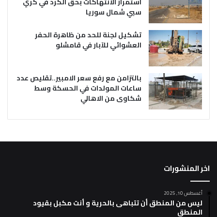
استمرار الانتهاكات بحق الكرد في كري
سبي شمال سوريا
تشكيل لجنة للحد من ظاهرة الحفر
العشوائي للآبار في قامشلو
بالتزامن مع رفع سعر الامبير..تقليص عدد
ساعات المولدات في الحسكة وسط
شكاوى من الاهالي
اخر المنشورات
أغسطس 10, 2025
ليس من المنطق أن تتباهى بالحرية و أنت مكبل بقيود
المنطق