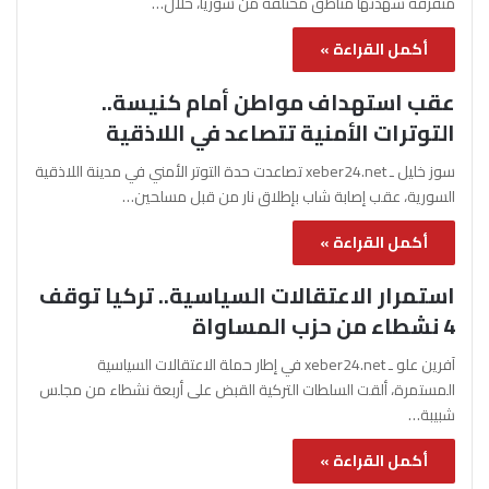
متفرقة شهدتها مناطق مختلفة من سوريا، خلال…
أكمل القراءة »
عقب استهداف مواطن أمام كنيسة..
التوترات الأمنية تتصاعد في اللاذقية
سوز خليل ـ xeber24.net تصاعدت حدة التوتر الأمني في مدينة اللاذقية
السورية، عقب إصابة شاب بإطلاق نار من قبل مسلحين…
أكمل القراءة »
استمرار الاعتقالات السياسية.. تركيا توقف
4 نشطاء من حزب المساواة
آفرين علو ـ xeber24.net في إطار حملة الاعتقالات السياسية
المستمرة، ألقت السلطات التركية القبض على أربعة نشطاء من مجلس
شبيبة…
أكمل القراءة »