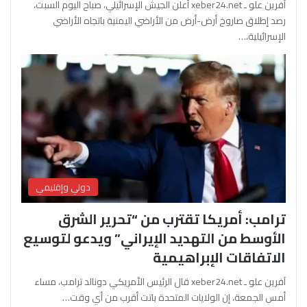
آفرين علو ـ xeber24.net أعلن الجيش الإسرائيلي، صباح اليوم السبت،
رصد إطلاق صاروخ أرض-أرض من الأراضي اليمنية باتجاه الأراضي
الإسرائيلية،…
دولي وإقليمي
ترامب: أمريكا تقترب من “تحرير الشرق
الأوسط من التهديد الإيراني” ويدعو لتوسيع
الاتفاقات الإبراهيمية
آفرين علو ـ xeber24.net قال الرئيس الأمريكي دونالد ترامب، مساء
أمس الجمعة، إن الولايات المتحدة باتت أقرب من أي وقت…