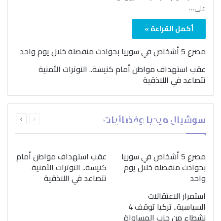
على…
أكمل القراءة »
مصرع 5 أشخاص في سوريا بحوادث منفصلة خلال يوم واحد
عقب استهداف مواطن أمام كنيسة.. التوترات الأمنية
تتصاعد في اللاذقية
بمناسبة اليوم الدولي..
السابقة
التالية
سوشيال ميديا وفضائيات
“الصحة العالمية” تؤكد
الصفحة
الصفحة
ضرورة اتباع نهج متكامل
لمواجهة إدمان المخدرات
مصرع 5 أشخاص في سوريا
عقب استهداف مواطن أمام
بحوادث منفصلة خلال يوم
كنيسة.. التوترات الأمنية
واحد
تتصاعد في اللاذقية
استمرار الاعتقالات
السياسية.. تركيا توقف 4
نشطاء من حزب المساواة