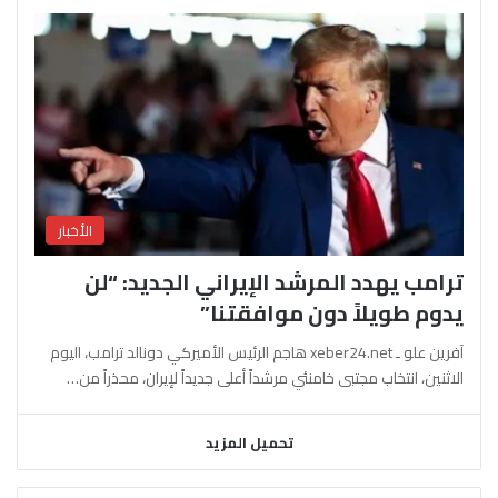
الأخبار
ترامب يهدد المرشد الإيراني الجديد: “لن
يدوم طويلاً دون موافقتنا”
آفرين علو ـ xeber24.net هاجم الرئيس الأميركي دونالد ترامب، اليوم
الاثنين، انتخاب مجتبى خامنئي مرشداً أعلى جديداً لإيران، محذراً من…
تحميل المزيد