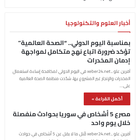
أخبار العلوم والتكنولوجيا
بمناسبة اليوم الدولي.. “الصحة العالمية”
تؤكد ضرورة اتباع نهج متكامل لمواجهة
إدمان المخدرات
آفرين علو ـ xeber24.net في اليوم الدولي لمكافحة إساءة استعمال
المخدرات والإتجار غير المشروع بها، شدّدت منظمة الصحة العالمية
على…
أكمل القراءة »
مصرع 5 أشخاص في سوريا بحوادث منفصلة
خلال يوم واحد
آفرين علو ـ xeber24.net قُتل ما لا يقل عن 5 أشخاص في حوادث