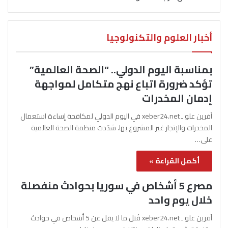
أخبار العلوم والتكنولوجيا
بمناسبة اليوم الدولي.. “الصحة العالمية”
تؤكد ضرورة اتباع نهج متكامل لمواجهة
إدمان المخدرات
آفرين علو ـ xeber24.net في اليوم الدولي لمكافحة إساءة استعمال
المخدرات والإتجار غير المشروع بها، شدّدت منظمة الصحة العالمية
على…
أكمل القراءة »
مصرع 5 أشخاص في سوريا بحوادث منفصلة
خلال يوم واحد
آفرين علو ـ xeber24.net قُتل ما لا يقل عن 5 أشخاص في حوادث