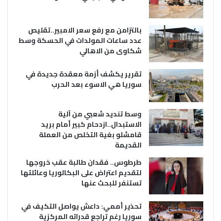
بالتزامن مع رفع سعر الامبير..تقليص
عدد ساعات المولدات في الحسكة وسط
شكاوى من الاهالي
تقرير يكشف أزمة معقدة جديدة في
سوريا هي الاسوء بعد الحرب
وسط تنديد شعبي من آلية
الاستبدال..ازدحام كبير أمام بريد
قامشلو بغية التخلص من العملة
القديمة
طرطوس.. فقدان طالبة عقب خروجها
لتقديم اعتراض على البكالوريا وعائلتها
تستنفر للبحث عنها
تحذير أممي: داعش يواصل التكيف في
سوريا رغم تراجع قدراته المركزية