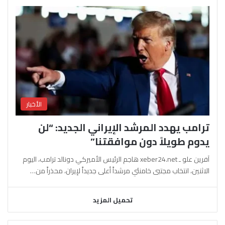
الأخبار
ترامب يهدد المرشد الإيراني الجديد: “لن
يدوم طويلاً دون موافقتنا”
آفرين علو ـ xeber24.net هاجم الرئيس الأميركي دونالد ترامب، اليوم
الاثنين، انتخاب مجتبى خامنئي مرشداً أعلى جديداً لإيران، محذراً من…
تحميل المزيد