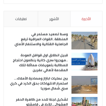
الأخيرة
الأشهر
تعليقات
وسط تصعيد مستمر في
المنطقة..القوات العراقية ترفع
الجاهلية القتالية والاستنفار الأمني
قبيل انطلاق اول قوافل العودة
..مهجروا سري كانية ينظمون احتجاج
للمطالبة بتعويضات مماثلة لتلك
المقدمة لأهالي عفرين
بين عمليات ابتزاز ومصادرة الأملاك…
استمرار الانتهاكات بحق الكرد في كري
سبي شمال سوريا
تشكيل لجنة للحد من ظاهرة الحفر
العشوائي للآبار في قامشلو