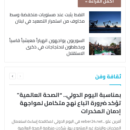
أكمل القراءة »
النفط يثبت عند مستويات منخفضة وسط
مخاوف من استمرار التصعيد في لبنان
السوريون يواجهون انهياراً معيشياً قاسياً
ويخططون لاحتجاجات في ذكرى
الاستقلال
السابقة
التالية
ثقافة وفن
الصفحة
الصفحة
بمناسبة اليوم الدولي.. “الصحة العالمية”
تؤكد ضرورة اتباع نهج متكامل لمواجهة
إدمان المخدرات
آفرين علو ـ xeber24.net في اليوم الدولي لمكافحة إساءة استعمال
المخدرات والإتجار غير المشروع بها، شدّدت منظمة الصحة العالمية