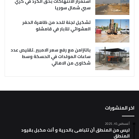
استمرار الانتهاكات بحق الكرد في كري
سبي شمال سوريا
تشكيل لجنة للحد من ظاهرة الحفر
العشوائي للآبار في قامشلو
بالتزامن مع رفع سعر الامبير..تقليص عدد
ساعات المولدات في الحسكة وسط
شكاوى من الاهالي
اخر المنشورات
أغسطس 10, 2025
ليس من المنطق أن تتباهى بالحرية و أنت مكبل بقيود
المنطق