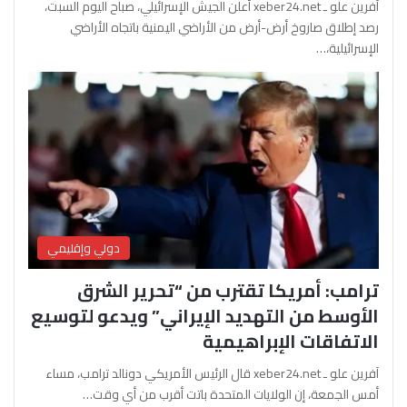
آفرين علو ـ xeber24.net أعلن الجيش الإسرائيلي، صباح اليوم السبت،
رصد إطلاق صاروخ أرض-أرض من الأراضي اليمنية باتجاه الأراضي
الإسرائيلية،…
دولي وإقليمي
ترامب: أمريكا تقترب من “تحرير الشرق
الأوسط من التهديد الإيراني” ويدعو لتوسيع
الاتفاقات الإبراهيمية
آفرين علو ـ xeber24.net قال الرئيس الأمريكي دونالد ترامب، مساء
أمس الجمعة، إن الولايات المتحدة باتت أقرب من أي وقت…