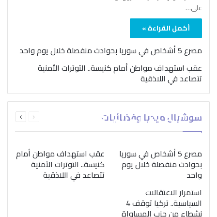
على…
أكمل القراءة »
مصرع 5 أشخاص في سوريا بحوادث منفصلة خلال يوم واحد
عقب استهداف مواطن أمام كنيسة.. التوترات الأمنية
تتصاعد في اللاذقية
بمناسبة اليوم الدولي..
السابقة
التالية
سوشيال ميديا وفضائيات
“الصحة العالمية” تؤكد
الصفحة
الصفحة
ضرورة اتباع نهج متكامل
لمواجهة إدمان المخدرات
مصرع 5 أشخاص في سوريا
عقب استهداف مواطن أمام
بحوادث منفصلة خلال يوم
كنيسة.. التوترات الأمنية
واحد
تتصاعد في اللاذقية
استمرار الاعتقالات
السياسية.. تركيا توقف 4
نشطاء من حزب المساواة