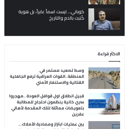
كوباني… ليست اسماً عابراً، بل هوية
كُتبت بالدم والتاريخ
الاكثر قراءة
وسط تصعيد مستمر في
المنطقة..القوات العراقية ترفع الجاهلية
القتالية والاستنفار الأمني
قبيل انطلاق اول قوافل العودة ..مهجروا
سري كانية ينظمون احتجاج للمطالبة
بتعويضات مماثلة لتلك المقدمة لأهالي
عفرين
بين عمليات ابتزاز ومصادرة الأملاك…