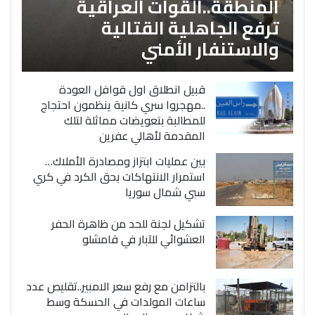
المنطقة..القوات العراقية
ترفع الجاهلية القتالية
والاستنفار الأمني
قبيل انطلاق اول قوافل العودة
..مهجروا سري كانية ينظمون احتجاج
للمطالبة بتعويضات مماثلة لتلك
المقدمة لأهالي عفرين
بين عمليات ابتزاز ومصادرة الأملاك…
استمرار الانتهاكات بحق الكرد في كري
سبي شمال سوريا
تشكيل لجنة للحد من ظاهرة الحفر
العشوائي للآبار في قامشلو
بالتزامن مع رفع سعر الامبير..تقليص عدد
ساعات المولدات في الحسكة وسط