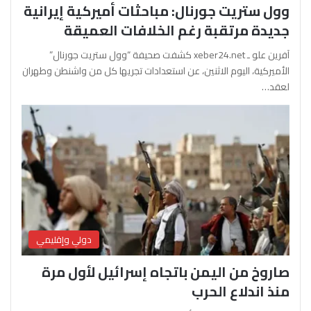
وول ستريت جورنال: مباحثات أميركية إيرانية
جديدة مرتقبة رغم الخلافات العميقة
آفرين علو ـ xeber24.net كشفت صحيفة “وول ستريت جورنال”
الأميركية، اليوم الاثنين، عن استعدادات تجريها كل من واشنطن وطهران
لعقد…
دولي وإقليمي
صاروخ من اليمن باتجاه إسرائيل لأول مرة
منذ اندلاع الحرب