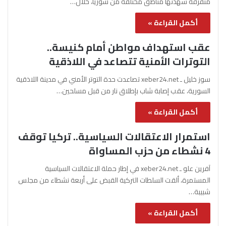
متفرقة شهدتها مناطق مختلفة من سوريا، خلال…
أكمل القراءة »
عقب استهداف مواطن أمام كنيسة..
التوترات الأمنية تتصاعد في اللاذقية
سوز خليل ـ xeber24.net تصاعدت حدة التوتر الأمني في مدينة اللاذقية
السورية، عقب إصابة شاب بإطلاق نار من قبل مسلحين…
أكمل القراءة »
استمرار الاعتقالات السياسية.. تركيا توقف
4 نشطاء من حزب المساواة
آفرين علو ـ xeber24.net في إطار حملة الاعتقالات السياسية
المستمرة، ألقت السلطات التركية القبض على أربعة نشطاء من مجلس
شبيبة…
أكمل القراءة »