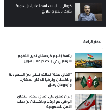
كوباني… ليست اسماً عابراً، بل هوية
كُتبت بالدم والتاريخ
الاكثر قراءة
رئاسة إقليم كردستان تدين التفجير
الارهابي في بلدة جرمانا بسوريا
“اتفاق مكة” تحالف ثلاثي بين السعودية
وباكستان وتركيا للدفاع المشترك
وأردوغان يعلق
إيران تعلق على اتفاق مكة: الاتفاق
الورقي مع تركيا وباكستان لن يجلب
الأمن للسعودية