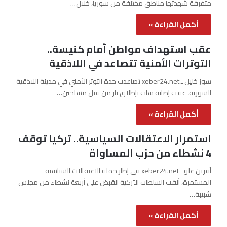
متفرقة شهدتها مناطق مختلفة من سوريا، خلال…
أكمل القراءة »
عقب استهداف مواطن أمام كنيسة..
التوترات الأمنية تتصاعد في اللاذقية
سوز خليل ـ xeber24.net تصاعدت حدة التوتر الأمني في مدينة اللاذقية
السورية، عقب إصابة شاب بإطلاق نار من قبل مسلحين…
أكمل القراءة »
استمرار الاعتقالات السياسية.. تركيا توقف
4 نشطاء من حزب المساواة
آفرين علو ـ xeber24.net في إطار حملة الاعتقالات السياسية
المستمرة، ألقت السلطات التركية القبض على أربعة نشطاء من مجلس
شبيبة…
أكمل القراءة »