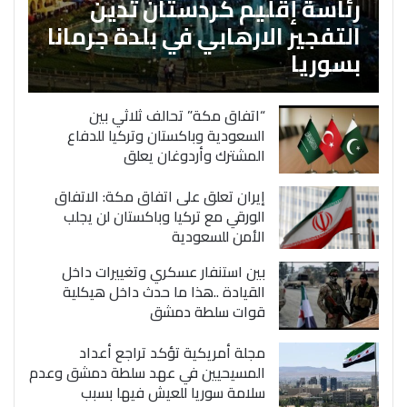
رئاسة إقليم كردستان تدين
التفجير الارهابي في بلدة جرمانا
بسوريا
“اتفاق مكة” تحالف ثلاثي بين
السعودية وباكستان وتركيا للدفاع
المشترك وأردوغان يعلق
إيران تعلق على اتفاق مكة: الاتفاق
الورقي مع تركيا وباكستان لن يجلب
الأمن للسعودية
بين استنفار عسكري وتغييرات داخل
القيادة ..هذا ما حدث داخل هيكلية
قوات سلطة دمشق
مجلة أمريكية تؤكد تراجع أعداد
المسيحيين في عهد سلطة دمشق وعدم
سلامة سوريا للعيش فيها بسبب