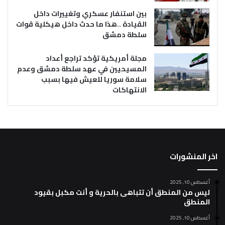
بين استنفار عسكري وتغييرات داخل
القيادة ..هذا ما حدث داخل هيكلية قوات
سلطة دمشق
مجلة أمريكية تؤكد تراجع أعداد
المسيحيين في عهد سلطة دمشق وعدم
سلامة سوريا للعيش فيها بسبب
الانتهاكات
اخر المنشورات
أغسطس 10, 2025
ليس من المنطق أن تتباهى بالحرية و أنت مكبل بقيود
المنطق
أغسطس 10, 2025