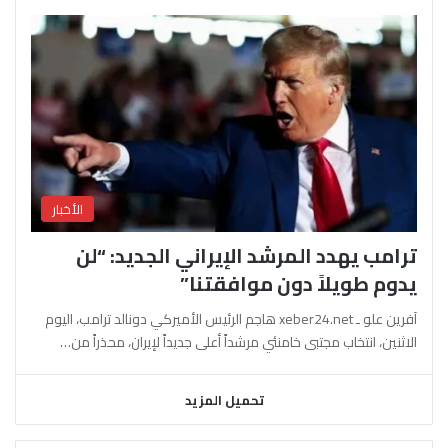
الأخبار
ترامب يهدد المرشد الإيراني الجديد: “لن
يدوم طويلاً دون موافقتنا”
آفرين علو ـ xeber24.net هاجم الرئيس الأميركي دونالد ترامب، اليوم
الاثنين، انتخاب مجتبى خامنئي مرشداً أعلى جديداً لإيران، محذراً من…
تحميل المزيد