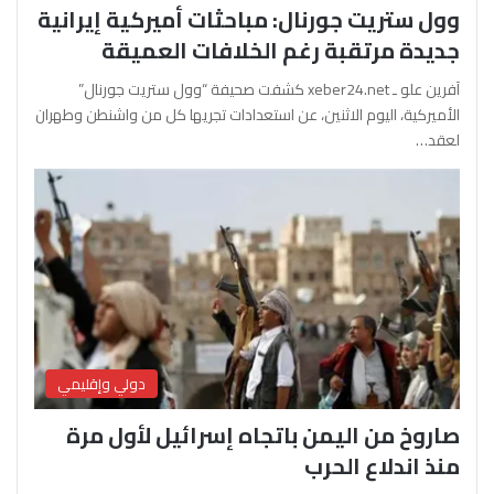
وول ستريت جورنال: مباحثات أميركية إيرانية
جديدة مرتقبة رغم الخلافات العميقة
آفرين علو ـ xeber24.net كشفت صحيفة “وول ستريت جورنال”
الأميركية، اليوم الاثنين، عن استعدادات تجريها كل من واشنطن وطهران
لعقد…
دولي وإقليمي
صاروخ من اليمن باتجاه إسرائيل لأول مرة
منذ اندلاع الحرب