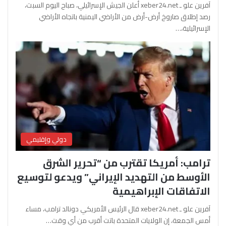
آفرين علو ـ xeber24.net أعلن الجيش الإسرائيلي، صباح اليوم السبت،
رصد إطلاق صاروخ أرض-أرض من الأراضي اليمنية باتجاه الأراضي
الإسرائيلية،…
دولي وإقليمي
ترامب: أمريكا تقترب من “تحرير الشرق
الأوسط من التهديد الإيراني” ويدعو لتوسيع
الاتفاقات الإبراهيمية
آفرين علو ـ xeber24.net قال الرئيس الأمريكي دونالد ترامب، مساء
أمس الجمعة، إن الولايات المتحدة باتت أقرب من أي وقت…