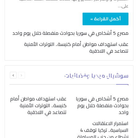
على…
أكمل القراءة »
مصرع 5 أشخاص في سوريا بحوادث منفصلة خلال يوم واحد
عقب استهداف مواطن أمام كنيسة.. التوترات الأمنية
تتصاعد في اللاذقية
بمناسبة اليوم الدولي..
السابقة
التالية
سوشيال ميديا وفضائيات
“الصحة العالمية” تؤكد
الصفحة
الصفحة
ضرورة اتباع نهج متكامل
لمواجهة إدمان المخدرات
مصرع 5 أشخاص في سوريا
عقب استهداف مواطن أمام
بحوادث منفصلة خلال يوم
كنيسة.. التوترات الأمنية
واحد
تتصاعد في اللاذقية
استمرار الاعتقالات
السياسية.. تركيا توقف 4
نشطاء من حزب المساواة