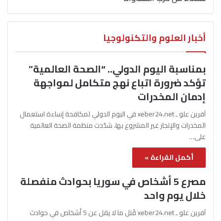
أخبار العلوم والتكنولوجيا
بمناسبة اليوم الدولي.. “الصحة العالمية”
تؤكد ضرورة اتباع نهج متكامل لمواجهة
إدمان المخدرات
آفرين علو ـ xeber24.net في اليوم الدولي لمكافحة إساءة استعمال
المخدرات والإتجار غير المشروع بها، شدّدت منظمة الصحة العالمية
على…
أكمل القراءة »
مصرع 5 أشخاص في سوريا بحوادث منفصلة
خلال يوم واحد
آفرين علو ـ xeber24.net قُتل ما لا يقل عن 5 أشخاص في حوادث