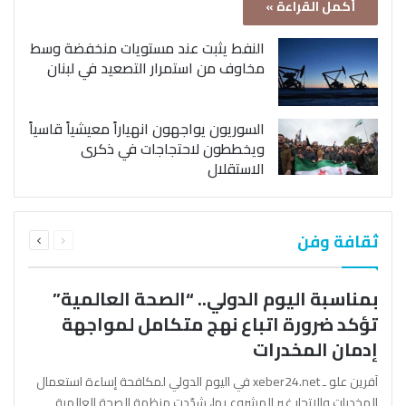
أكمل القراءة »
النفط يثبت عند مستويات منخفضة وسط
مخاوف من استمرار التصعيد في لبنان
السوريون يواجهون انهياراً معيشياً قاسياً
ويخططون لاحتجاجات في ذكرى
الاستقلال
السابقة
التالية
ثقافة وفن
الصفحة
الصفحة
بمناسبة اليوم الدولي.. “الصحة العالمية”
تؤكد ضرورة اتباع نهج متكامل لمواجهة
إدمان المخدرات
آفرين علو ـ xeber24.net في اليوم الدولي لمكافحة إساءة استعمال
المخدرات والإتجار غير المشروع بها، شدّدت منظمة الصحة العالمية