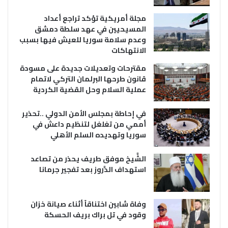
مجلة أمريكية تؤكد تراجع أعداد
المسيحيين في عهد سلطة دمشق
وعدم سلامة سوريا للعيش فيها بسبب
الانتهاكات
مقترحات وتعديلات جديدة على مسودة
قانون طرحها البرلمان التركي لاتمام
عملية السلام وحل القضية الكردية
في إحاطة بمجلس الأمن الدولي ..تحذير
أممي من تغلغل لتنظيم داعش في
سوريا وتهديده السلم الأهلي
الشَّيخ موفق طريف يحذر من تصاعد
استهداف الدَّروز بعد تفجير جرمانا
وفاة شابين اختناقاً أثناء صيانة خزان
وقود في تل براك بريف الحسكة