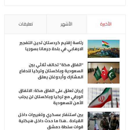
الأخيرة
الأشهر
تعليقات
رئاسة إقليم كردستان تدين التفجير
الارهابي في بلدة جرمانا بسوريا
“اتفاق مكة” تحالف ثلاثي بين
السعودية وباكستان وتركيا للدفاع
المشترك وأردوغان يعلق
إيران تعلق على اتفاق مكة: الاتفاق
الورقي مع تركيا وباكستان لن يجلب
الأمن للسعودية
بين استنفار عسكري وتغييرات داخل
القيادة ..هذا ما حدث داخل هيكلية
قوات سلطة دمشق