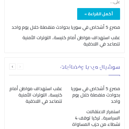
على…
أكمل القراءة »
مصرع 5 أشخاص في سوريا بحوادث منفصلة خلال يوم واحد
عقب استهداف مواطن أمام كنيسة.. التوترات الأمنية
تتصاعد في اللاذقية
بمناسبة اليوم الدولي..
السابقة
التالية
سوشيال ميديا وفضائيات
“الصحة العالمية” تؤكد
الصفحة
الصفحة
ضرورة اتباع نهج متكامل
لمواجهة إدمان المخدرات
مصرع 5 أشخاص في سوريا
عقب استهداف مواطن أمام
بحوادث منفصلة خلال يوم
كنيسة.. التوترات الأمنية
واحد
تتصاعد في اللاذقية
استمرار الاعتقالات
السياسية.. تركيا توقف 4
نشطاء من حزب المساواة