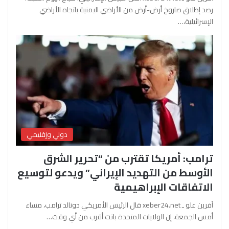
رصد إطلاق صاروخ أرض-أرض من الأراضي اليمنية باتجاه الأراضي
الإسرائيلية،…
دولي وإقليمي
ترامب: أمريكا تقترب من “تحرير الشرق
الأوسط من التهديد الإيراني” ويدعو لتوسيع
الاتفاقات الإبراهيمية
آفرين علو ـ xeber24.net قال الرئيس الأمريكي دونالد ترامب، مساء
أمس الجمعة، إن الولايات المتحدة باتت أقرب من أي وقت…