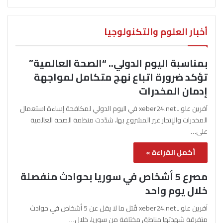
أخبار العلوم والتكنولوجيا
بمناسبة اليوم الدولي.. “الصحة العالمية”
تؤكد ضرورة اتباع نهج متكامل لمواجهة
إدمان المخدرات
آفرين علو ـ xeber24.net في اليوم الدولي لمكافحة إساءة استعمال
المخدرات والإتجار غير المشروع بها، شدّدت منظمة الصحة العالمية
على…
أكمل القراءة »
مصرع 5 أشخاص في سوريا بحوادث منفصلة
خلال يوم واحد
آفرين علو ـ xeber24.net قُتل ما لا يقل عن 5 أشخاص في حوادث
متفرقة شهدتها مناطق مختلفة من سوريا، خلال…