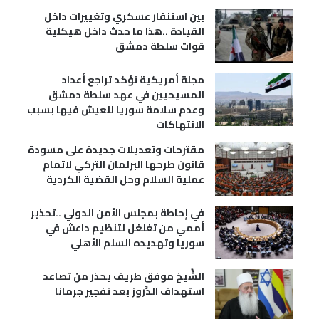
بين استنفار عسكري وتغييرات داخل
القيادة ..هذا ما حدث داخل هيكلية
قوات سلطة دمشق
مجلة أمريكية تؤكد تراجع أعداد
المسيحيين في عهد سلطة دمشق
وعدم سلامة سوريا للعيش فيها بسبب
الانتهاكات
مقترحات وتعديلات جديدة على مسودة
قانون طرحها البرلمان التركي لاتمام
عملية السلام وحل القضية الكردية
في إحاطة بمجلس الأمن الدولي ..تحذير
أممي من تغلغل لتنظيم داعش في
سوريا وتهديده السلم الأهلي
الشَّيخ موفق طريف يحذر من تصاعد
استهداف الدَّروز بعد تفجير جرمانا