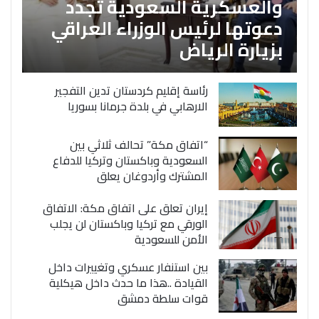
والعسكرية السعودية تجدد
دعوتها لرئيس الوزراء العراقي
بزيارة الرياض
رئاسة إقليم كردستان تدين التفجير
الارهابي في بلدة جرمانا بسوريا
“اتفاق مكة” تحالف ثلاثي بين
السعودية وباكستان وتركيا للدفاع
المشترك وأردوغان يعلق
إيران تعلق على اتفاق مكة: الاتفاق
الورقي مع تركيا وباكستان لن يجلب
الأمن للسعودية
بين استنفار عسكري وتغييرات داخل
القيادة ..هذا ما حدث داخل هيكلية
قوات سلطة دمشق