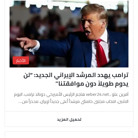
الأخبار
ترامب يهدد المرشد الإيراني الجديد: “لن
يدوم طويلاً دون موافقتنا”
آفرين علو ـ xeber24.net هاجم الرئيس الأميركي دونالد ترامب، اليوم
الاثنين، انتخاب مجتبى خامنئي مرشداً أعلى جديداً لإيران، محذراً من…
تحميل المزيد
السابقة
التالية