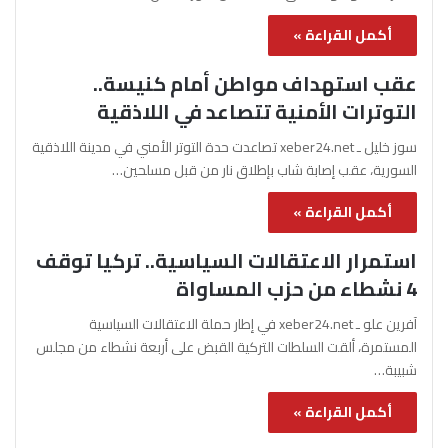
أكمل القراءة »
عقب استهداف مواطن أمام كنيسة..
التوترات الأمنية تتصاعد في اللاذقية
سوز خليل ـ xeber24.net تصاعدت حدة التوتر الأمني في مدينة اللاذقية
السورية، عقب إصابة شاب بإطلاق نار من قبل مسلحين…
أكمل القراءة »
استمرار الاعتقالات السياسية.. تركيا توقف
4 نشطاء من حزب المساواة
آفرين علو ـ xeber24.net في إطار حملة الاعتقالات السياسية
المستمرة، ألقت السلطات التركية القبض على أربعة نشطاء من مجلس
شبيبة…
أكمل القراءة »