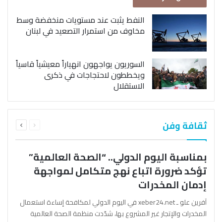
النفط يثبت عند مستويات منخفضة وسط
مخاوف من استمرار التصعيد في لبنان
السوريون يواجهون انهياراً معيشياً قاسياً
ويخططون لاحتجاجات في ذكرى
الاستقلال
السابقة
التالية
ثقافة وفن
الصفحة
الصفحة
بمناسبة اليوم الدولي.. “الصحة العالمية”
تؤكد ضرورة اتباع نهج متكامل لمواجهة
إدمان المخدرات
آفرين علو ـ xeber24.net في اليوم الدولي لمكافحة إساءة استعمال
المخدرات والإتجار غير المشروع بها، شدّدت منظمة الصحة العالمية