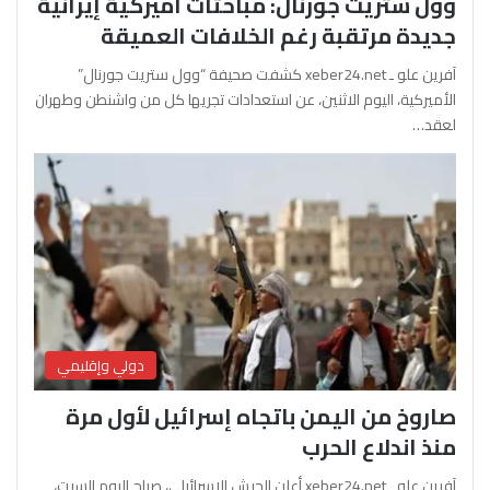
وول ستريت جورنال: مباحثات أميركية إيرانية
جديدة مرتقبة رغم الخلافات العميقة
آفرين علو ـ xeber24.net كشفت صحيفة “وول ستريت جورنال”
الأميركية، اليوم الاثنين، عن استعدادات تجريها كل من واشنطن وطهران
لعقد…
دولي وإقليمي
صاروخ من اليمن باتجاه إسرائيل لأول مرة
منذ اندلاع الحرب
آفرين علو ـ xeber24.net أعلن الجيش الإسرائيلي، صباح اليوم السبت،