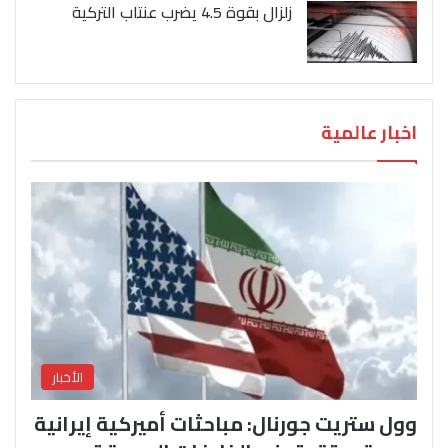
زلزال بقوة 4.5 يضرب عنتاب التركية
اخبار عالمية
الأخبار
وول ستريت جورنال: مباحثات أميركية إيرانية