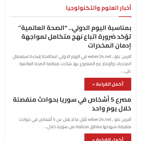
أخبار العلوم والتكنولوجيا
بمناسبة اليوم الدولي.. “الصحة العالمية”
تؤكد ضرورة اتباع نهج متكامل لمواجهة
إدمان المخدرات
آفرين علو ـ xeber24.net في اليوم الدولي لمكافحة إساءة استعمال
المخدرات والإتجار غير المشروع بها، شدّدت منظمة الصحة العالمية
على…
أكمل القراءة »
مصرع 5 أشخاص في سوريا بحوادث منفصلة
خلال يوم واحد
آفرين علو ـ xeber24.net قُتل ما لا يقل عن 5 أشخاص في حوادث
متفرقة شهدتها مناطق مختلفة من سوريا، خلال…
أكمل القراءة »