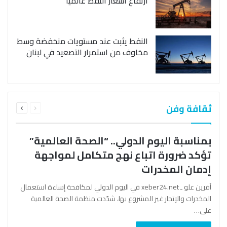
ارتفاع أسعار النفط عالمياً
النفط يثبت عند مستويات منخفضة وسط
مخاوف من استمرار التصعيد في لبنان
السابقة
التالية
ثقافة وفن
الصفحة
الصفحة
بمناسبة اليوم الدولي.. “الصحة العالمية”
تؤكد ضرورة اتباع نهج متكامل لمواجهة
إدمان المخدرات
آفرين علو ـ xeber24.net في اليوم الدولي لمكافحة إساءة استعمال
المخدرات والإتجار غير المشروع بها، شدّدت منظمة الصحة العالمية
على…