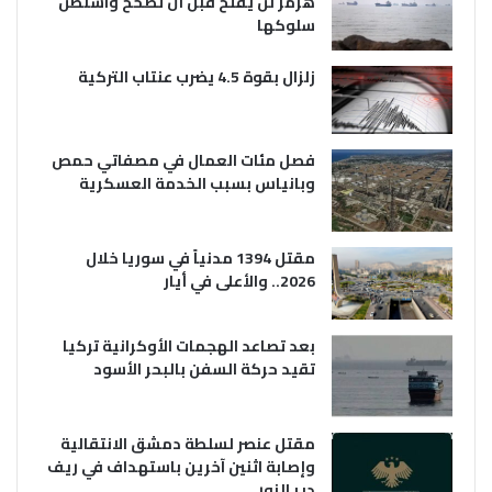
هرمز لن يفتح قبل أن تصحح واشنطن
سلوكها
زلزال بقوة 4.5 يضرب عنتاب التركية
فصل مئات العمال في مصفاتي حمص
وبانياس بسبب الخدمة العسكرية
مقتل 1394 مدنياً في سوريا خلال
2026.. والأعلى في أيار
بعد تصاعد الهجمات الأوكرانية تركيا
تقيد حركة السفن بالبحر الأسود
مقتل عنصر لسلطة دمشق الانتقالية
وإصابة اثنين آخرين باستهداف في ريف
دير الزور