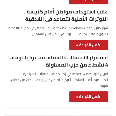
عقب استهداف مواطن أمام كنيسة..
التوترات الأمنية تتصاعد في اللاذقية
سوز خليل ـ xeber24.net تصاعدت حدة التوتر الأمني في مدينة اللاذقية
السورية، عقب إصابة شاب بإطلاق نار من قبل مسلحين…
أكمل القراءة »
استمرار الاعتقالات السياسية.. تركيا توقف
4 نشطاء من حزب المساواة
آفرين علو ـ xeber24.net في إطار حملة الاعتقالات السياسية
المستمرة، ألقت السلطات التركية القبض على أربعة نشطاء من مجلس
شبيبة…
أكمل القراءة »