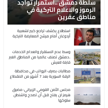
سلطة دمشق ..استمرار تواجد
الرموز والاعلام التركية في
مناطق عفرين
استطلاع يكشف تراجع كبير لشعبية
أردوغان أمام مرشح المعارضة التركية
وسط عدم الاستقرار وانعدام الخدمات
..دمشق تصنف عالميا من المناطق الغير
قابلة للعيش
مطالبات بصرف الرواتب في محافظة
الرقة السورية بعد 7 أشهر من الانقطاع
مجلس الأمن القومي الإيراني: مضيق
هرمز لن يفتح قبل أن تصحح واشنطن
سلوكها