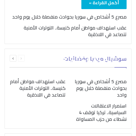
أكمل القراءة »
مصرع 5 أشخاص في سوريا بحوادث منفصلة خلال يوم واحد
عقب استهداف مواطن أمام كنيسة.. التوترات الأمنية
تتصاعد في اللاذقية
بمناسبة اليوم الدولي..
السابقة
التالية
سوشيال ميديا وفضائيات
“الصحة العالمية” تؤكد
الصفحة
الصفحة
ضرورة اتباع نهج متكامل
لمواجهة إدمان المخدرات
مصرع 5 أشخاص في سوريا
عقب استهداف مواطن أمام
بحوادث منفصلة خلال يوم
كنيسة.. التوترات الأمنية
واحد
تتصاعد في اللاذقية
استمرار الاعتقالات
السياسية.. تركيا توقف 4
نشطاء من حزب المساواة