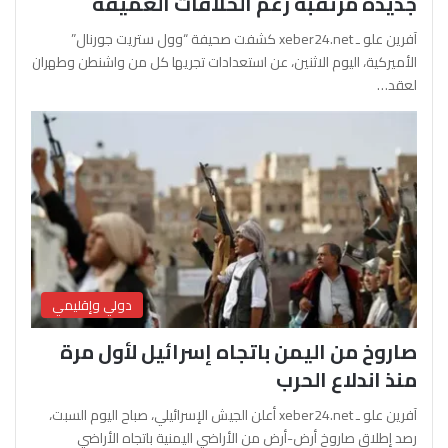
جديدة مرتقبة رغم الخلافات العميقة
آفرين علو ـ xeber24.net كشفت صحيفة “وول ستريت جورنال”
الأميركية، اليوم الاثنين، عن استعدادات تجريها كل من واشنطن وطهران
لعقد…
دولي وإقليمي
صاروخ من اليمن باتجاه إسرائيل لأول مرة
منذ اندلاع الحرب
آفرين علو ـ xeber24.net أعلن الجيش الإسرائيلي، صباح اليوم السبت،
رصد إطلاق صاروخ أرض-أرض من الأراضي اليمنية باتجاه الأراضي