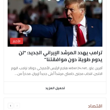
الأخبار
ترامب يهدد المرشد الإيراني الجديد: “لن
يدوم طويلاً دون موافقتنا”
آفرين علو ـ xeber24.net هاجم الرئيس الأميركي دونالد ترامب، اليوم
الاثنين، انتخاب مجتبى خامنئي مرشداً أعلى جديداً لإيران، محذراً من…
تحميل المزيد
السابقة
التالية
اقتصاد
الصفحة
الصفحة