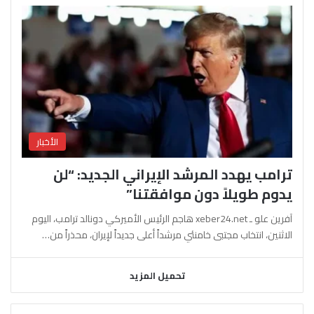
الأخبار
ترامب يهدد المرشد الإيراني الجديد: “لن
يدوم طويلاً دون موافقتنا”
آفرين علو ـ xeber24.net هاجم الرئيس الأميركي دونالد ترامب، اليوم
الاثنين، انتخاب مجتبى خامنئي مرشداً أعلى جديداً لإيران، محذراً من…
تحميل المزيد
السابقة
التالية