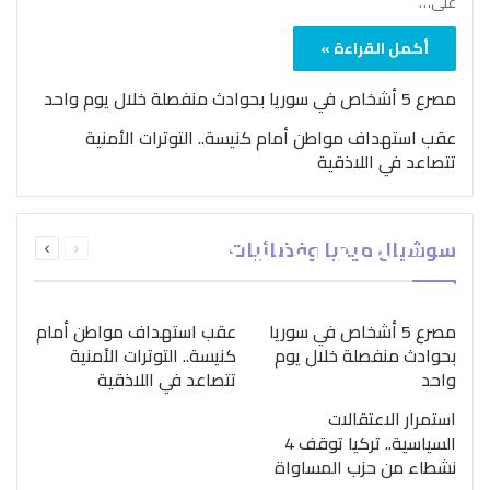
على…
أكمل القراءة »
مصرع 5 أشخاص في سوريا بحوادث منفصلة خلال يوم واحد
عقب استهداف مواطن أمام كنيسة.. التوترات الأمنية
تتصاعد في اللاذقية
بمناسبة اليوم الدولي..
السابقة
التالية
سوشيال ميديا وفضائيات
“الصحة العالمية” تؤكد
الصفحة
الصفحة
ضرورة اتباع نهج متكامل
لمواجهة إدمان المخدرات
مصرع 5 أشخاص في سوريا
عقب استهداف مواطن أمام
بحوادث منفصلة خلال يوم
كنيسة.. التوترات الأمنية
واحد
تتصاعد في اللاذقية
استمرار الاعتقالات
السياسية.. تركيا توقف 4
نشطاء من حزب المساواة