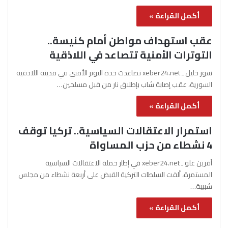
أكمل القراءة »
عقب استهداف مواطن أمام كنيسة..
التوترات الأمنية تتصاعد في اللاذقية
سوز خليل ـ xeber24.net تصاعدت حدة التوتر الأمني في مدينة اللاذقية
السورية، عقب إصابة شاب بإطلاق نار من قبل مسلحين…
أكمل القراءة »
استمرار الاعتقالات السياسية.. تركيا توقف
4 نشطاء من حزب المساواة
آفرين علو ـ xeber24.net في إطار حملة الاعتقالات السياسية
المستمرة، ألقت السلطات التركية القبض على أربعة نشطاء من مجلس
شبيبة…
أكمل القراءة »