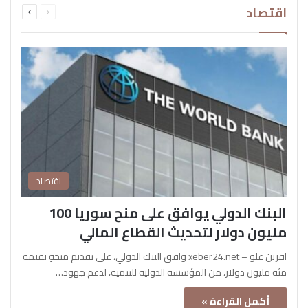
اقتصاد
الصفحة
الصفحة
اقتصاد
البنك الدولي يوافق على منح سوريا 100
مليون دولار لتحديث القطاع المالي
آفرين علو – xeber24.net وافق البنك الدولي، على تقديم منحةٍ بقيمة
مئة مليون دولار، من المؤسسة الدولية للتنمية، لدعم جهود…
أكمل القراءة »