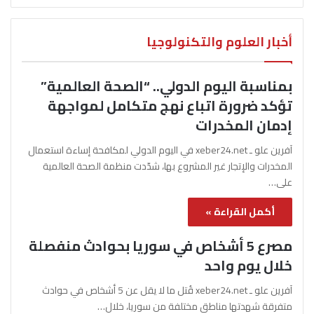
أخبار العلوم والتكنولوجيا
بمناسبة اليوم الدولي.. “الصحة العالمية”
تؤكد ضرورة اتباع نهج متكامل لمواجهة
إدمان المخدرات
آفرين علو ـ xeber24.net في اليوم الدولي لمكافحة إساءة استعمال
المخدرات والإتجار غير المشروع بها، شدّدت منظمة الصحة العالمية
على…
أكمل القراءة »
مصرع 5 أشخاص في سوريا بحوادث منفصلة
خلال يوم واحد
آفرين علو ـ xeber24.net قُتل ما لا يقل عن 5 أشخاص في حوادث
متفرقة شهدتها مناطق مختلفة من سوريا، خلال…