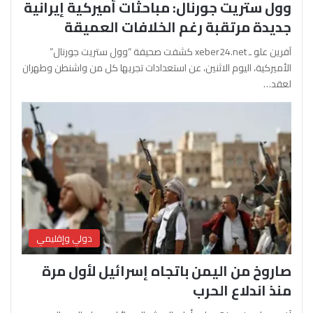
وول ستريت جورنال: مباحثات أميركية إيرانية
جديدة مرتقبة رغم الخلافات العميقة
آفرين علو ـ xeber24.net كشفت صحيفة “وول ستريت جورنال”
الأميركية، اليوم الاثنين، عن استعدادات تجريها كل من واشنطن وطهران
لعقد…
دولي وإقليمي
صاروخ من اليمن باتجاه إسرائيل لأول مرة
منذ اندلاع الحرب