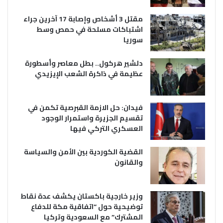
مقتل 3 أشخاص وإصابة 17 آخرين جراء
اشتباكات مسلحة في حمص وسط
سوريا
دلشير هركول.. بطل معاصر وأسطورة
عظيمة في ذاكرة الشعب الإيزيدي
فيدان: حل الازمة القبرصية تكمن في
تقسيم الجزيرة واستمرار الوجود
العسكري التركي فيها
القضية الكوردية بين الأمن والسياسة
والقانون
وزير خارجية باكستان يكشف عدة نقاط
توضيحية حول “اتفاقية مكة للدفاع
المشترك” مع السعودية وتركيا