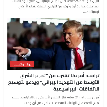
آفرين علو ـ xeber24.net أعلن الجيش الإسرائيلي، صباح اليوم السبت،
رصد إطلاق صاروخ أرض-أرض من الأراضي اليمنية باتجاه الأراضي
الإسرائيلية،…
دولي وإقليمي
ترامب: أمريكا تقترب من “تحرير الشرق
الأوسط من التهديد الإيراني” ويدعو لتوسيع
الاتفاقات الإبراهيمية
آفرين علو ـ xeber24.net قال الرئيس الأمريكي دونالد ترامب، مساء
أمس الجمعة، إن الولايات المتحدة باتت أقرب من أي وقت…