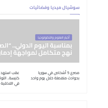
سوشيال ميديا وفضائيات
أخبار العلوم والتكنولوجيا
بمناسبة اليوم الدولي.. “الص
نهج متكامل لمواجهة إدمان
مصرع 5 أشخاص في سوريا
عقب استهدا
بحوادث منفصلة خلال يوم واحد
كنيسة.. التوت
في اللاذقية