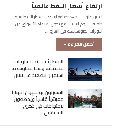
ارتفاع أسعار النفط عالمياً
آفرين علو – xeber24.net ارتفعت أسعار النفط بشكل
طفيف، اليوم الثلاثاء، مع تحول اهتمام الأسواق من
التوترات الجيوسياسية في الشرق…
أكمل القراءة »
النفط يثبت عند مستويات
منخفضة وسط مخاوف من
استمرار التصعيد في لبنان
السوريون يواجهون انهياراً
معيشياً قاسياً ويخططون
لاحتجاجات في ذكرى
الاستقلال