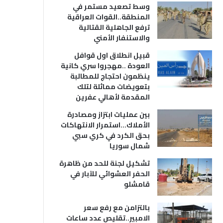
وسط تصعيد مستمر في
المنطقة..القوات العراقية
ترفع الجاهلية القتالية
والاستنفار الأمني
قبيل انطلاق اول قوافل
العودة ..مهجروا سري كانية
ينظمون احتجاج للمطالبة
بتعويضات مماثلة لتلك
المقدمة لأهالي عفرين
بين عمليات ابتزاز ومصادرة
الأملاك…استمرار الانتهاكات
بحق الكرد في كري سبي
شمال سوريا
تشكيل لجنة للحد من ظاهرة
الحفر العشوائي للآبار في
قامشلو
بالتزامن مع رفع سعر
الامبير..تقليص عدد ساعات