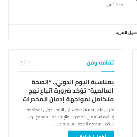
محذراً من…
ميل المزيد
السابقة
التالية
ثقافة وفن
الصفحة
الصفحة
بمناسبة اليوم الدولي.. “الصحة
العالمية” تؤكد ضرورة اتباع نهج
متكامل لمواجهة إدمان المخدرات
آفرين علو ـ xeber24.net في اليوم الدولي لمكافحة
إساءة استعمال المخدرات والإتجار غير المشروع بها،
شدّدت منظمة الصحة العالمية على…
أكمل القراءة »