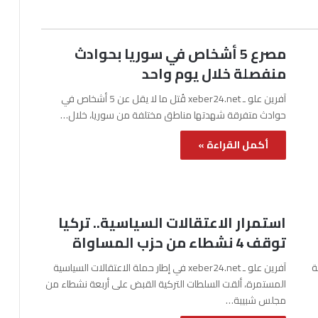
مصرع 5 أشخاص في سوريا بحوادث
منفصلة خلال يوم واحد
آفرين علو ـ xeber24.net قُتل ما لا يقل عن 5 أشخاص في
حوادث متفرقة شهدتها مناطق مختلفة من سوريا، خلال…
أكمل القراءة »
استمرار الاعتقالات السياسية.. تركيا
توقف 4 نشطاء من حزب المساواة
نة
آفرين علو ـ xeber24.net في إطار حملة الاعتقالات السياسية
المستمرة، ألقت السلطات التركية القبض على أربعة نشطاء من
مجلس شبيبة…