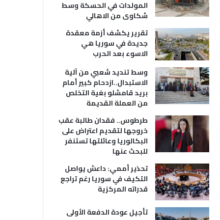
المولدات في الحسكة وسط
شكاوى من الاهالي
تقرير يكشف أزمة معقدة
جديدة في سوريا هي
الاسوء بعد الحرب
وسط تنديد شعبي من آلية
الاستبدال..ازدحام كبير أمام
بريد قامشلو بغية التخلص
من العملة القديمة
طرطوس.. فقدان طالبة عقب
خروجها لتقديم اعتراض على
البكالوريا وعائلتها تستنفر
للبحث عنها
تحذير أممي: داعش يواصل
التكيف في سوريا رغم تراجع
قدراته المركزية
تأجيل عودة الدفعة الأولى