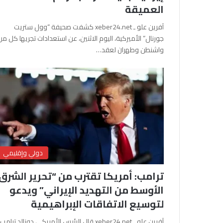
العميقة
آفرين علو ـ xeber24.net كشفت صحيفة “وول ستريت
جورنال” الأميركية، اليوم الاثنين، عن استعدادات تجريها كل من
واشنطن وطهران لعقد…
دولي وإقليمي
ترامب: أمريكا تقترب من “تحرير الشرق
الأوسط من التهديد الإيراني” ويدعو
لتوسيع الاتفاقات الإبراهيمية
آفرين علو ـ xeber24.net قال الرئيس الأمريكي دونالد ترامب،