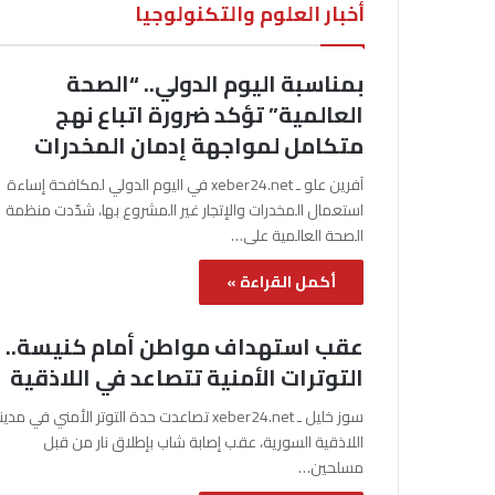
أخبار العلوم والتكنولوجيا
بمناسبة اليوم الدولي.. “الصحة
العالمية” تؤكد ضرورة اتباع نهج
متكامل لمواجهة إدمان المخدرات
آفرين علو ـ xeber24.net في اليوم الدولي لمكافحة إساءة
استعمال المخدرات والإتجار غير المشروع بها، شدّدت منظمة
الصحة العالمية على…
أكمل القراءة »
عقب استهداف مواطن أمام كنيسة..
التوترات الأمنية تتصاعد في اللاذقية
سوز خليل ـ xeber24.net تصاعدت حدة التوتر الأمني في مدي
اللاذقية السورية، عقب إصابة شاب بإطلاق نار من قبل
مسلحين…