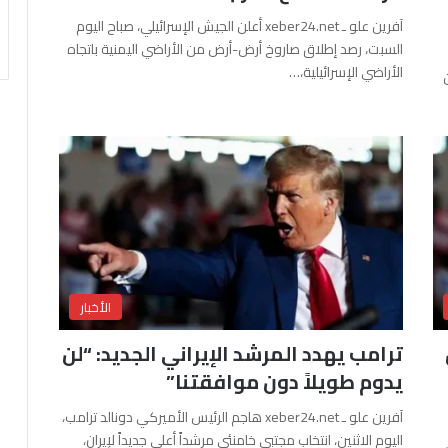
آفرين علو ـ xeber24.net أعلن الجيش الإسرائيلي، صباح اليوم
السبت، رصد إطلاق صاروخ أرض-أرض من الأراضي اليمنية باتجاه
الأراضي الإسرائيلية،…
الأخبار
ترامب يهدد المرشد الإيراني الجديد: “لن
يدوم طويلاً دون موافقتنا”
آفرين علو ـ xeber24.net هاجم الرئيس الأميركي دونالد ترامب،
اليوم الاثنين، انتخاب مجتبى خامنئي مرشداً أعلى جديداً لإيران،