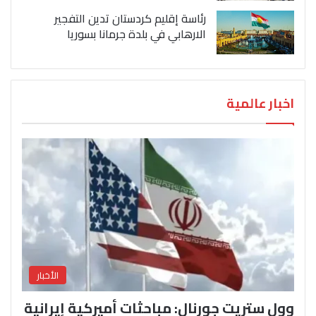
رئاسة إقليم كردستان تدين التفجير
الارهابي في بلدة جرمانا بسوريا
اخبار عالمية
الأخبار
وول ستريت جورنال: مباحثات أميركية إيرانية