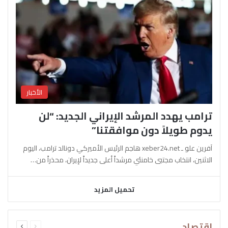
الأخبار
ترامب يهدد المرشد الإيراني الجديد: “لن
يدوم طويلاً دون موافقتنا”
آفرين علو ـ xeber24.net هاجم الرئيس الأميركي دونالد ترامب، اليوم
الاثنين، انتخاب مجتبى خامنئي مرشداً أعلى جديداً لإيران، محذراً من…
تحميل المزيد
السابقة
التالية
اقتصاد
الصفحة
الصفحة