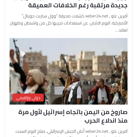
جديدة مرتقبة رغم الخلافات العميقة
آفرين علو ـ xeber24.net كشفت صحيفة “وول ستريت جورنال”
الأميركية، اليوم الاثنين، عن استعدادات تجريها كل من واشنطن وطهران
لعقد…
دولي وإقليمي
صاروخ من اليمن باتجاه إسرائيل لأول مرة
منذ اندلاع الحرب
آفرين علو ـ xeber24.net أعلن الجيش الإسرائيلي، صباح اليوم السبت،