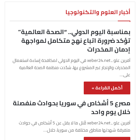
أخبار العلوم والتكنولوجيا
بمناسبة اليوم الدولي.. “الصحة العالمية”
تؤكد ضرورة اتباع نهج متكامل لمواجهة
إدمان المخدرات
آفرين علو ـ xeber24.net في اليوم الدولي لمكافحة إساءة استعمال
المخدرات والإتجار غير المشروع بها، شدّدت منظمة الصحة العالمية
على…
أكمل القراءة »
مصرع 5 أشخاص في سوريا بحوادث منفصلة
خلال يوم واحد
آفرين علو ـ xeber24.net قُتل ما لا يقل عن 5 أشخاص في حوادث
متفرقة شهدتها مناطق مختلفة من سوريا، خلال…