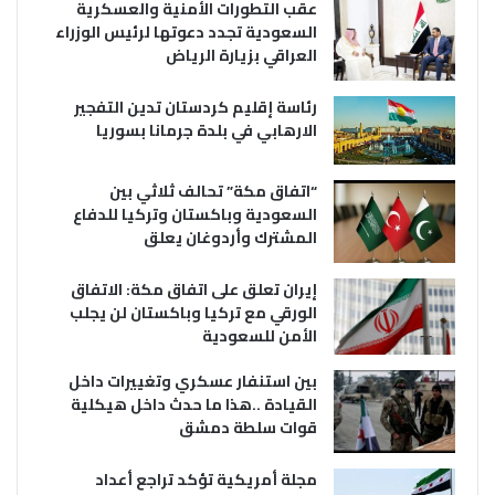
عقب التطورات الأمنية والعسكرية
السعودية تجدد دعوتها لرئيس الوزراء
العراقي بزيارة الرياض
رئاسة إقليم كردستان تدين التفجير
الارهابي في بلدة جرمانا بسوريا
“اتفاق مكة” تحالف ثلاثي بين
السعودية وباكستان وتركيا للدفاع
المشترك وأردوغان يعلق
إيران تعلق على اتفاق مكة: الاتفاق
الورقي مع تركيا وباكستان لن يجلب
الأمن للسعودية
بين استنفار عسكري وتغييرات داخل
القيادة ..هذا ما حدث داخل هيكلية
قوات سلطة دمشق
مجلة أمريكية تؤكد تراجع أعداد