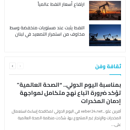
ارتفاع أسعار النفط عالمياً
النفط يثبت عند مستويات منخفضة وسط
مخاوف من استمرار التصعيد في لبنان
السابقة
التالية
ثقافة وفن
الصفحة
الصفحة
بمناسبة اليوم الدولي.. “الصحة العالمية”
تؤكد ضرورة اتباع نهج متكامل لمواجهة
إدمان المخدرات
آفرين علو ـ xeber24.net في اليوم الدولي لمكافحة إساءة استعمال
المخدرات والإتجار غير المشروع بها، شدّدت منظمة الصحة العالمية
على…