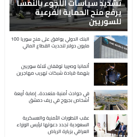
تشديد سياسات اللجوء بالنمسا
يرفع منح الحماية الفرعية
للسوريين
البنك الدولي يوافق على منح سوريا 100
مليون دولار لتحديث القطاع المالي
ألمانيا وصربيا توقفان ثلاثة سوريين
بتهمة قيادة شبكات تهريب مهاجرين
في حوادث أمنية متعددة.. إصابة أربعة
أشخاص بجروح في ريف دمشق
عقب التطورات الأمنية والعسكرية
السعودية تجدد دعوتها لرئيس الوزراء
العراقي بزيارة الرياض