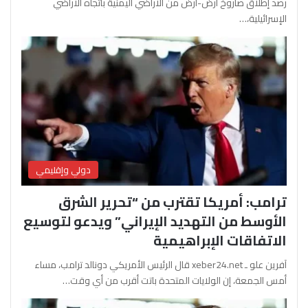
رصد إطلاق صاروخ أرض-أرض من الأراضي اليمنية باتجاه الأراضي
الإسرائيلية،…
دولي وإقليمي
ترامب: أمريكا تقترب من “تحرير الشرق
الأوسط من التهديد الإيراني” ويدعو لتوسيع
الاتفاقات الإبراهيمية
آفرين علو ـ xeber24.net قال الرئيس الأمريكي دونالد ترامب، مساء
أمس الجمعة، إن الولايات المتحدة باتت أقرب من أي وقت…