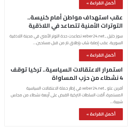
أكمل القراءة »
عقب استهداف مواطن أمام كنيسة..
التوترات الأمنية تتصاعد في اللاذقية
سوز خليل ـ xeber24.net تصاعدت حدة التوتر الأمني في مدينة اللاذقية
السورية، عقب إصابة شاب بإطلاق نار من قبل مسلحين…
أكمل القراءة »
استمرار الاعتقالات السياسية.. تركيا توقف
4 نشطاء من حزب المساواة
آفرين علو ـ xeber24.net في إطار حملة الاعتقالات السياسية
المستمرة، ألقت السلطات التركية القبض على أربعة نشطاء من مجلس
شبيبة…
أكمل القراءة »