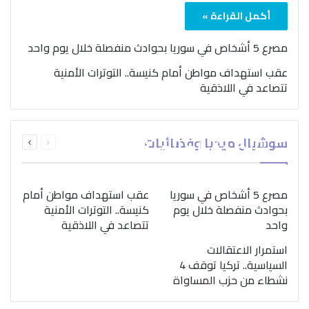
أكمل القراءة »
مصرع 5 أشخاص في سوريا بحوادث منفصلة خلال يوم واحد
عقب استهداف مواطن أمام كنيسة.. التوترات الأمنية
تتصاعد في اللاذقية
بمناسبة اليوم الدولي..
السابقة
التالية
سوشيال ميديا وفضائيات
“الصحة العالمية” تؤكد
الصفحة
الصفحة
ضرورة اتباع نهج متكامل
لمواجهة إدمان المخدرات
مصرع 5 أشخاص في سوريا
عقب استهداف مواطن أمام
بحوادث منفصلة خلال يوم
كنيسة.. التوترات الأمنية
واحد
تتصاعد في اللاذقية
استمرار الاعتقالات
السياسية.. تركيا توقف 4
نشطاء من حزب المساواة