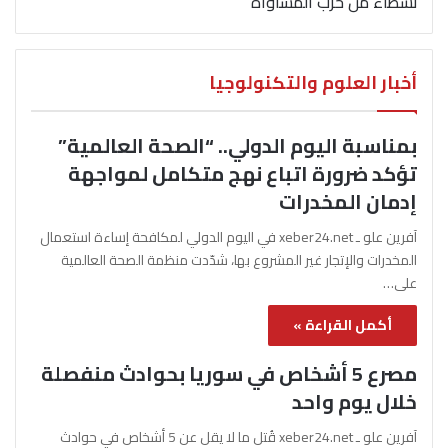
نشطاء من حزب المساواة
أخبار العلوم والتكنولوجيا
بمناسبة اليوم الدولي.. “الصحة العالمية”
تؤكد ضرورة اتباع نهج متكامل لمواجهة
إدمان المخدرات
آفرين علو ـ xeber24.net في اليوم الدولي لمكافحة إساءة استعمال
المخدرات والإتجار غير المشروع بها، شدّدت منظمة الصحة العالمية
على…
أكمل القراءة »
مصرع 5 أشخاص في سوريا بحوادث منفصلة
خلال يوم واحد
آفرين علو ـ xeber24.net قُتل ما لا يقل عن 5 أشخاص في حوادث