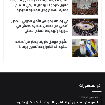
مقترحات وتعديلات جديدة على مسودة
قانون طرحها البرلمان التركي لاتمام
عملية السلام وحل القضية الكردية
في إحاطة بمجلس الأمن الدولي ..تحذير
أممي من تغلغل لتنظيم داعش في
سوريا وتهديده السلم الأهلي
الشَّيخ موفق طريف يحذر من تصاعد
استهداف الدَّروز بعد تفجير جرمانا
اخر المنشورات
أغسطس 10, 2025
ليس من المنطق أن تتباهى بالحرية و أنت مكبل بقيود