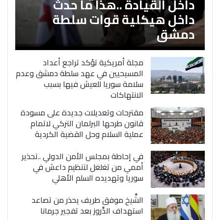
داخل القيادة ..هذا ما حدث
داخل هيكلية قوات سلطة
دمشق
مجلة أمريكية تؤكد تراجع أعداد
المسيحيين في عهد سلطة دمشق وعدم
سلامة سوريا للعيش فيها بسبب
الانتهاكات
مقترحات وتعديلات جديدة على مسودة
قانون طرحها البرلمان التركي لاتمام
عملية السلام وحل القضية الكردية
في إحاطة بمجلس الأمن الدولي ..تحذير
أممي من تغلغل لتنظيم داعش في
سوريا وتهديده السلم الأهلي
الشَّيخ موفق طريف يحذر من تصاعد
استهداف الدَّروز بعد تفجير جرمانا