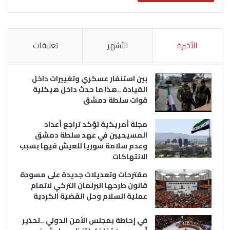
الأخيرة
الأشهر
تعليقات
بين استنفار عسكري وتغييرات داخل
القيادة ..هذا ما حدث داخل هيكلية
قوات سلطة دمشق
مجلة أمريكية تؤكد تراجع أعداد
المسيحيين في عهد سلطة دمشق
وعدم سلامة سوريا للعيش فيها بسبب
الانتهاكات
مقترحات وتعديلات جديدة على مسودة
قانون طرحها البرلمان التركي لاتمام
عملية السلام وحل القضية الكردية
في إحاطة بمجلس الأمن الدولي ..تحذير