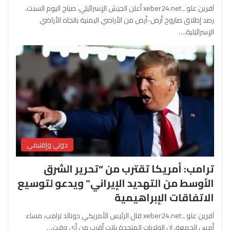
آفرين علو ـ xeber24.net أعلن الجيش الإسرائيلي، صباح اليوم السبت،
رصد إطلاق صاروخ أرض-أرض من الأراضي اليمنية باتجاه الأراضي
الإسرائيلية،…
دولي وإقليمي
ترامب: أمريكا تقترب من “تحرير الشرق
الأوسط من التهديد الإيراني” ويدعو لتوسيع
الاتفاقات الإبراهيمية
آفرين علو ـ xeber24.net قال الرئيس الأمريكي دونالد ترامب، مساء
أمس الجمعة، إن الولايات المتحدة باتت أقرب من أي وقت…