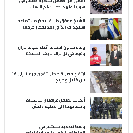
أممي من تغلغل لتنظيم داعش في
سوريا وتهديده السلم الأهلي
الشَّيخ موفق طريف يحذر من تصاعد
استهداف الدَّروز بعد تفجير جرمانا
وفاة شابين اختناقاً أثناء صيانة خزان
وقود في تل براك بريف الحسكة
ارتفاع حصيلة ضحايا تفجير جرمانا إلى 16
بين قتيل وجريح
ألمانيا تعتقل عراقيين للاشتباه
بانتمائهما إلى تنظيم داعش
وسط تصعيد مستمر في
المنطقة..القوات العراقية ترفع