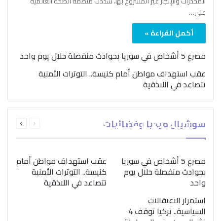
المخدرات والإتجار غير المشروع بها، شدّدت منظمة الصحة العالمية
على…
أكمل القراءة »
مصرع 5 أشخاص في سوريا بحوادث منفصلة خلال يوم واحد
عقب استهداف مواطن أمام كنيسة.. التوترات الأمنية
تتصاعد في اللاذقية
بمناسبة اليوم الدولي..
السابقة
التالية
سوشيال ميديا وفضائيات
“الصحة العالمية” تؤكد
الصفحة
الصفحة
ضرورة اتباع نهج متكامل
لمواجهة إدمان المخدرات
مصرع 5 أشخاص في سوريا
عقب استهداف مواطن أمام
بحوادث منفصلة خلال يوم
كنيسة.. التوترات الأمنية
واحد
تتصاعد في اللاذقية
استمرار الاعتقالات
السياسية.. تركيا توقف 4