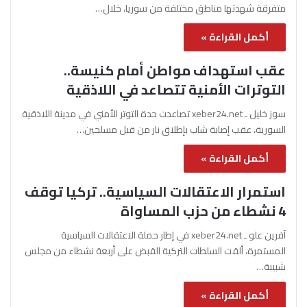
متفرقة شهدتها مناطق مختلفة من سوريا، خلال…
أكمل القراءة »
عقب استهداف مواطن أمام كنيسة..
التوترات الأمنية تتصاعد في اللاذقية
سوز خليل ـ xeber24.net تصاعدت حدة التوتر الأمني في مدينة اللاذقية
السورية، عقب إصابة شاب بإطلاق نار من قبل مسلحين…
أكمل القراءة »
استمرار الاعتقالات السياسية.. تركيا توقف
4 نشطاء من حزب المساواة
آفرين علو ـ xeber24.net في إطار حملة الاعتقالات السياسية
المستمرة، ألقت السلطات التركية القبض على أربعة نشطاء من مجلس
شبيبة…
أكمل القراءة »