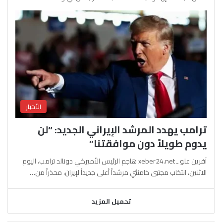
الأخبار
ترامب يهدد المرشد الإيراني الجديد: “لن
يدوم طويلاً دون موافقتنا”
آفرين علو ـ xeber24.net هاجم الرئيس الأميركي دونالد ترامب، اليوم
الاثنين، انتخاب مجتبى خامنئي مرشداً أعلى جديداً لإيران، محذراً من…
تحميل المزيد