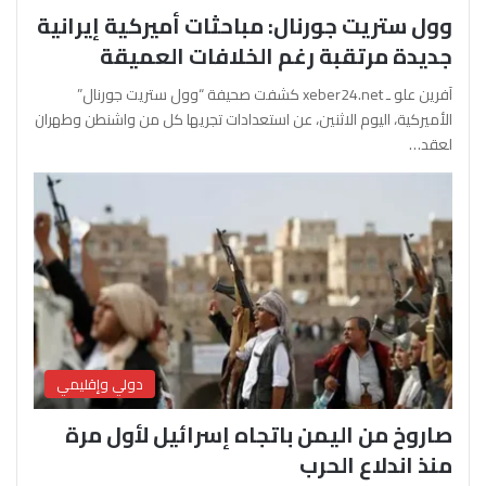
وول ستريت جورنال: مباحثات أميركية إيرانية
جديدة مرتقبة رغم الخلافات العميقة
آفرين علو ـ xeber24.net كشفت صحيفة “وول ستريت جورنال”
الأميركية، اليوم الاثنين، عن استعدادات تجريها كل من واشنطن وطهران
لعقد…
دولي وإقليمي
صاروخ من اليمن باتجاه إسرائيل لأول مرة
منذ اندلاع الحرب