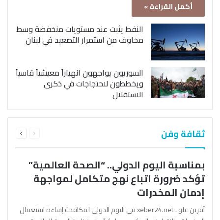
أكمل القراءة »
النفط يثبت عند مستويات منخفضة وسط
مخاوف من استمرار التصعيد في لبنان
السوريون يواجهون انهياراً معيشياً قاسياً
ويخططون لاحتجاجات في ذكرى
الاستقلال
السابقة
التالية
ثقافة وفن
الصفحة
الصفحة
بمناسبة اليوم الدولي.. “الصحة العالمية”
تؤكد ضرورة اتباع نهج متكامل لمواجهة
إدمان المخدرات
آفرين علو ـ xeber24.net في اليوم الدولي لمكافحة إساءة استعمال