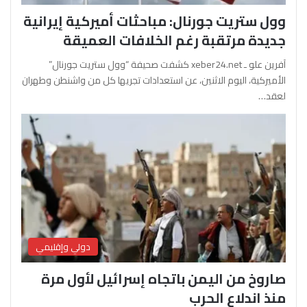
وول ستريت جورنال: مباحثات أميركية إيرانية
جديدة مرتقبة رغم الخلافات العميقة
آفرين علو ـ xeber24.net كشفت صحيفة “وول ستريت جورنال”
الأميركية، اليوم الاثنين، عن استعدادات تجريها كل من واشنطن وطهران
لعقد…
دولي وإقليمي
صاروخ من اليمن باتجاه إسرائيل لأول مرة
منذ اندلاع الحرب