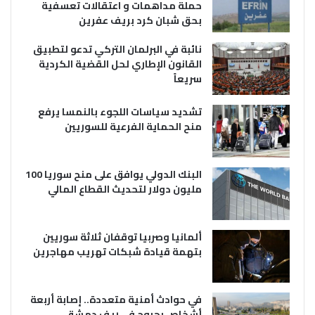
حملة مداهمات و اعتقالات تعسفية
بحق شبان كرد بريف عفرين
نائبة في البرلمان التركي تدعو لتطبيق
القانون الإطاري لحل القضية الكردية
سريعاً
تشديد سياسات اللجوء بالنمسا يرفع
منح الحماية الفرعية للسوريين
البنك الدولي يوافق على منح سوريا 100
مليون دولار لتحديث القطاع المالي
ألمانيا وصربيا توقفان ثلاثة سوريين
بتهمة قيادة شبكات تهريب مهاجرين
في حوادث أمنية متعددة.. إصابة أربعة
أشخاص بجروح في ريف دمشق