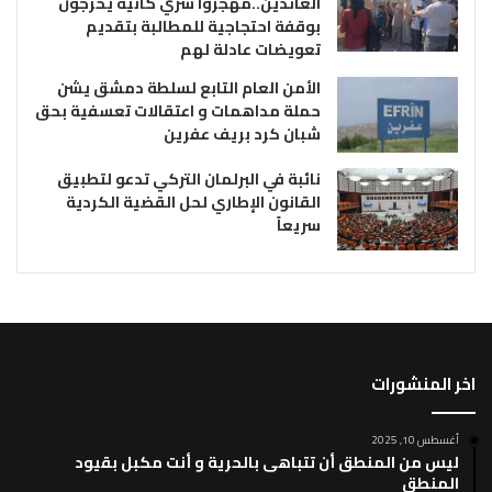
العائدين..مهجروا سري كانية يخرجون
بوقفة احتجاجية للمطالبة بتقديم
تعويضات عادلة لهم
الأمن العام التابع لسلطة دمشق يشن
حملة مداهمات و اعتقالات تعسفية بحق
شبان كرد بريف عفرين
نائبة في البرلمان التركي تدعو لتطبيق
القانون الإطاري لحل القضية الكردية
سريعاً
اخر المنشورات
أغسطس 10, 2025
ليس من المنطق أن تتباهى بالحرية و أنت مكبل بقيود
المنطق