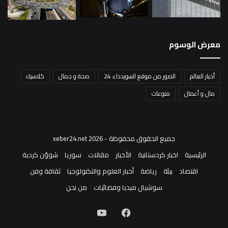
معرض الوسوم
أخبار العالم
الصور من موقع السويدداء 24
صحة و جمال
كلاسيك
مال و أعمال
منوعات
جميع الحقوق محفوظة - xeber24.net 2026
الرئيسية
اخبار كردستانية
الأخبار
مقالات
سوريا
شوؤن كردية
اقتصاد
بيئة
رياضة
أخبار العلوم والتكنولوجيا
ثقافة وفن
سوشيال ميديا وفضائيات
من نحن
فيسبوك
‫YouTube