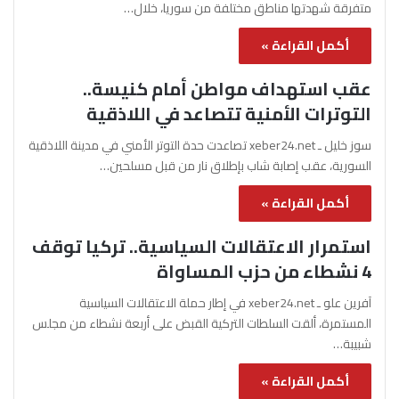
متفرقة شهدتها مناطق مختلفة من سوريا، خلال…
أكمل القراءة »
عقب استهداف مواطن أمام كنيسة..
التوترات الأمنية تتصاعد في اللاذقية
سوز خليل ـ xeber24.net تصاعدت حدة التوتر الأمني في مدينة اللاذقية
السورية، عقب إصابة شاب بإطلاق نار من قبل مسلحين…
أكمل القراءة »
استمرار الاعتقالات السياسية.. تركيا توقف
4 نشطاء من حزب المساواة
آفرين علو ـ xeber24.net في إطار حملة الاعتقالات السياسية
المستمرة، ألقت السلطات التركية القبض على أربعة نشطاء من مجلس
شبيبة…
أكمل القراءة »