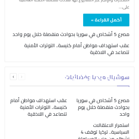
على…
أكمل القراءة »
مصرع 5 أشخاص في سوريا بحوادث منفصلة خلال يوم واحد
عقب استهداف مواطن أمام كنيسة.. التوترات الأمنية
تتصاعد في اللاذقية
بمناسبة اليوم الدولي..
السابقة
التالية
سوشيال ميديا وفضائيات
“الصحة العالمية” تؤكد
الصفحة
الصفحة
ضرورة اتباع نهج متكامل
لمواجهة إدمان المخدرات
مصرع 5 أشخاص في سوريا
عقب استهداف مواطن أمام
بحوادث منفصلة خلال يوم
كنيسة.. التوترات الأمنية
واحد
تتصاعد في اللاذقية
استمرار الاعتقالات
السياسية.. تركيا توقف 4
نشطاء من حزب المساواة