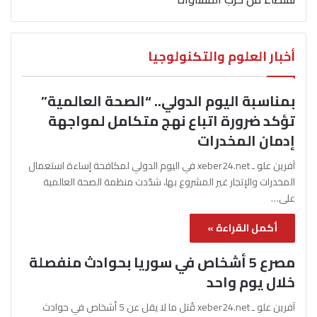
أخبار العلوم والتكنولوجيا
بمناسبة اليوم الدولي.. “الصحة العالمية”
تؤكد ضرورة اتباع نهج متكامل لمواجهة
إدمان المخدرات
آفرين علو ـ xeber24.net في اليوم الدولي لمكافحة إساءة استعمال
المخدرات والإتجار غير المشروع بها، شدّدت منظمة الصحة العالمية
على…
أكمل القراءة »
مصرع 5 أشخاص في سوريا بحوادث منفصلة
خلال يوم واحد
آفرين علو ـ xeber24.net قُتل ما لا يقل عن 5 أشخاص في حوادث