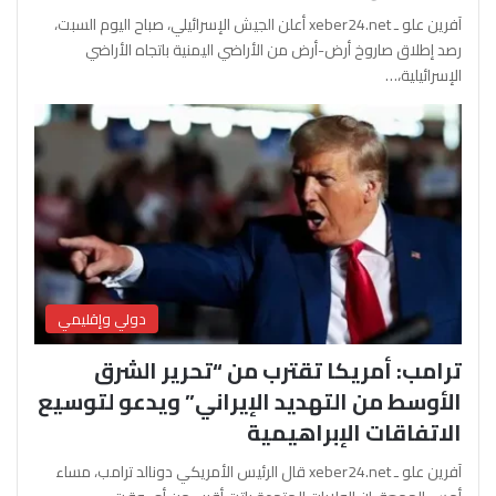
آفرين علو ـ xeber24.net أعلن الجيش الإسرائيلي، صباح اليوم السبت،
رصد إطلاق صاروخ أرض-أرض من الأراضي اليمنية باتجاه الأراضي
الإسرائيلية،…
دولي وإقليمي
ترامب: أمريكا تقترب من “تحرير الشرق
الأوسط من التهديد الإيراني” ويدعو لتوسيع
الاتفاقات الإبراهيمية
آفرين علو ـ xeber24.net قال الرئيس الأمريكي دونالد ترامب، مساء