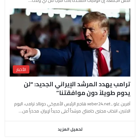
أمس الجمعة، إن الولايات المتحدة باتت أقرب من أي وقت…
الأخبار
ترامب يهدد المرشد الإيراني الجديد: “لن
يدوم طويلاً دون موافقتنا”
آفرين علو ـ xeber24.net هاجم الرئيس الأميركي دونالد ترامب، اليوم
الاثنين، انتخاب مجتبى خامنئي مرشداً أعلى جديداً لإيران، محذراً من…
تحميل المزيد