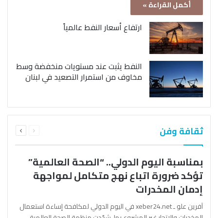
أكمل القراءة »
ارتفاع أسعار النفط عالمياً
النفط يثبت عند مستويات منخفضة وسط
مخاوف من استمرار التصعيد في لبنان
السابقة
التالية
ثقافة وفن
الصفحة
الصفحة
بمناسبة اليوم الدولي.. “الصحة العالمية”
تؤكد ضرورة اتباع نهج متكامل لمواجهة
إدمان المخدرات
آفرين علو ـ xeber24.net في اليوم الدولي لمكافحة إساءة استعمال
المخدرات والإتجار غير المشروع بها، شدّدت منظمة الصحة العالمية