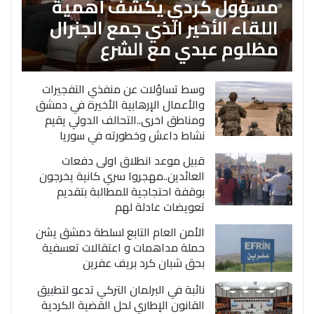
مسؤول كردي يكشف أهمية
اللقاء الأخير الذي جمع الجنرال
مظلوم عبدي مع الشرع
وسط تساؤلات عن منفذي التفجيرات
والأعمال الإرهابية الأخيرة في دمشق
ومناطق اخرى..التحالف الدولي يقيم
نشاط داعش وخطورته في سوريا
قبيل موعد انطلاق اولى دفعات
العائدين..مهجروا سري كانية يخرجون
بوقفة احتجاجية للمطالبة بتقديم
تعويضات عادلة لهم
الأمن العام التابع لسلطة دمشق يشن
حملة مداهمات و اعتقالات تعسفية
بحق شبان كرد بريف عفرين
نائبة في البرلمان التركي تدعو لتطبيق
القانون الإطاري لحل القضية الكردية