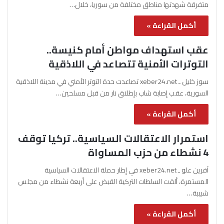
متفرقة شهدتها مناطق مختلفة من سوريا، خلال…
أكمل القراءة »
عقب استهداف مواطن أمام كنيسة..
التوترات الأمنية تتصاعد في اللاذقية
سوز خليل ـ xeber24.net تصاعدت حدة التوتر الأمني في مدينة اللاذقية
السورية، عقب إصابة شاب بإطلاق نار من قبل مسلحين…
أكمل القراءة »
استمرار الاعتقالات السياسية.. تركيا توقف
4 نشطاء من حزب المساواة
آفرين علو ـ xeber24.net في إطار حملة الاعتقالات السياسية
المستمرة، ألقت السلطات التركية القبض على أربعة نشطاء من مجلس
شبيبة…
أكمل القراءة »