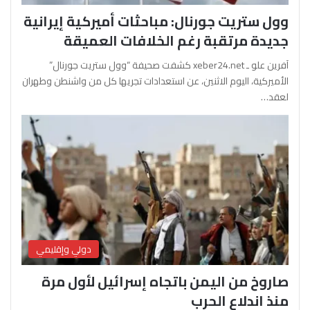
وول ستريت جورنال: مباحثات أميركية إيرانية
جديدة مرتقبة رغم الخلافات العميقة
آفرين علو ـ xeber24.net كشفت صحيفة “وول ستريت جورنال”
الأميركية، اليوم الاثنين، عن استعدادات تجريها كل من واشنطن وطهران
لعقد…
دولي وإقليمي
صاروخ من اليمن باتجاه إسرائيل لأول مرة
منذ اندلاع الحرب