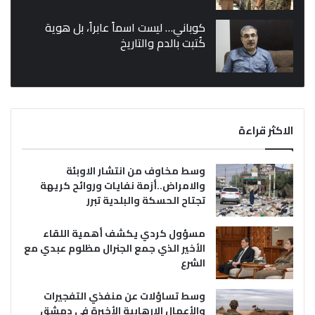
كوباني… ليست اسماً عابراً، بل هوية
كُتبت بالدم والتاريخ
الاكثر قراءة
وسط مخاوف من انتشار الاوبئة
والامراض..أزمة نفايات وروائح كريهة
تجتاح الحسكة والبلدية تبرر
مسؤول كردي يكشف أهمية اللقاء
الأخير الذي جمع الجنرال مظلوم عبدي مع
الشرع
وسط تساؤلات عن منفذي التفجيرات
والأعمال الإرهابية الأخيرة في دمشق