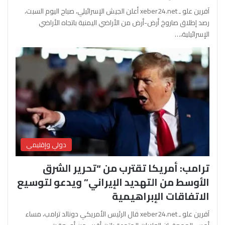
آفرين علو ـ xeber24.net أعلن الجيش الإسرائيلي، صباح اليوم السبت،
رصد إطلاق صاروخ أرض-أرض من الأراضي اليمنية باتجاه الأراضي
الإسرائيلية،…
دولي وإقليمي
ترامب: أمريكا تقترب من “تحرير الشرق
الأوسط من التهديد الإيراني” ويدعو لتوسيع
الاتفاقات الإبراهيمية
آفرين علو ـ xeber24.net قال الرئيس الأمريكي دونالد ترامب، مساء