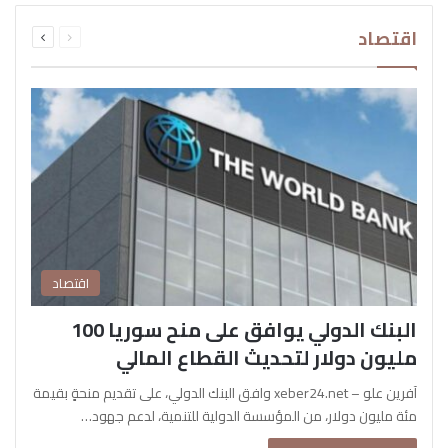
السابقة
التالية
اقتصاد
الصفحة
الصفحة
اقتصاد
البنك الدولي يوافق على منح سوريا 100
مليون دولار لتحديث القطاع المالي
آفرين علو – xeber24.net وافق البنك الدولي، على تقديم منحةٍ بقيمة
مئة مليون دولار، من المؤسسة الدولية للتنمية، لدعم جهود…