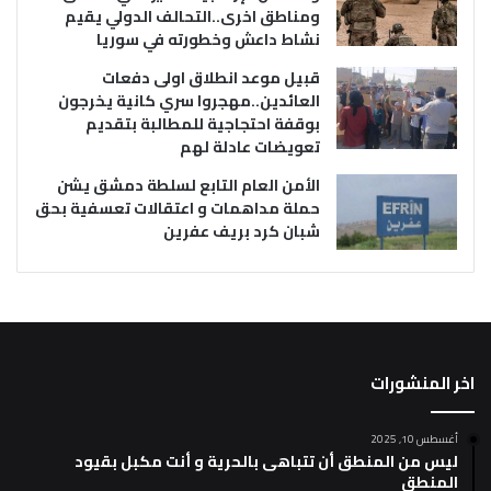
ومناطق اخرى..التحالف الدولي يقيم
نشاط داعش وخطورته في سوريا
قبيل موعد انطلاق اولى دفعات
العائدين..مهجروا سري كانية يخرجون
بوقفة احتجاجية للمطالبة بتقديم
تعويضات عادلة لهم
الأمن العام التابع لسلطة دمشق يشن
حملة مداهمات و اعتقالات تعسفية بحق
شبان كرد بريف عفرين
اخر المنشورات
أغسطس 10, 2025
ليس من المنطق أن تتباهى بالحرية و أنت مكبل بقيود
المنطق