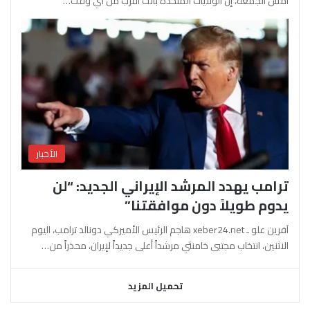
أمس الجمعة، إن الولايات المتحدة باتت أقرب من أي وقت…
الأخبار
ترامب يهدد المرشد الإيراني الجديد: “لن
يدوم طويلاً دون موافقتنا”
آفرين علو ـ xeber24.net هاجم الرئيس الأميركي دونالد ترامب، اليوم
الاثنين، انتخاب مجتبى خامنئي مرشداً أعلى جديداً لإيران، محذراً من…
تحميل المزيد