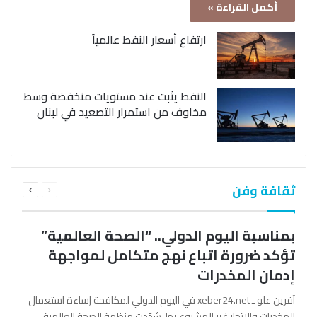
أكمل القراءة »
ارتفاع أسعار النفط عالمياً
النفط يثبت عند مستويات منخفضة وسط
مخاوف من استمرار التصعيد في لبنان
السابقة
التالية
ثقافة وفن
الصفحة
الصفحة
بمناسبة اليوم الدولي.. “الصحة العالمية”
تؤكد ضرورة اتباع نهج متكامل لمواجهة
إدمان المخدرات
آفرين علو ـ xeber24.net في اليوم الدولي لمكافحة إساءة استعمال
المخدرات والإتجار غير المشروع بها، شدّدت منظمة الصحة العالمية