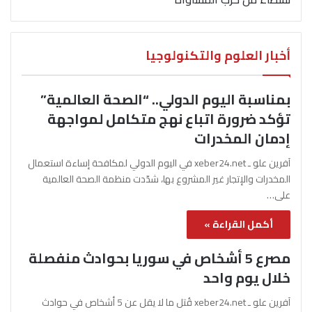
أخبار العلوم والتكنولوجيا
بمناسبة اليوم الدولي.. “الصحة العالمية”
تؤكد ضرورة اتباع نهج متكامل لمواجهة
إدمان المخدرات
آفرين علو ـ xeber24.net في اليوم الدولي لمكافحة إساءة استعمال
المخدرات والإتجار غير المشروع بها، شدّدت منظمة الصحة العالمية
على…
أكمل القراءة »
مصرع 5 أشخاص في سوريا بحوادث منفصلة
خلال يوم واحد
آفرين علو ـ xeber24.net قُتل ما لا يقل عن 5 أشخاص في حوادث