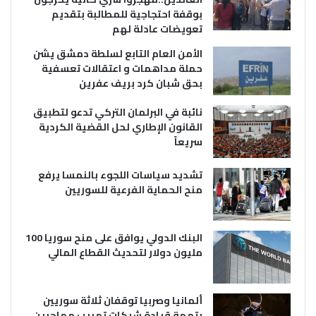
بوقفة احتجاجية للمطالبة بتقديم
تعويضات عادلة لهم
الأمن العام التابع لسلطة دمشق يشن
حملة مداهمات و اعتقالات تعسفية
بحق شبان كرد بريف عفرين
نائبة في البرلمان التركي تدعو لتطبيق
القانون الإطاري لحل القضية الكردية
سريعاً
تشديد سياسات اللجوء بالنمسا يرفع
منح الحماية الفرعية للسوريين
البنك الدولي يوافق على منح سوريا 100
مليون دولار لتحديث القطاع المالي
ألمانيا وصربيا توقفان ثلاثة سوريين
بتهمة قيادة شبكات تهريب مهاجرين