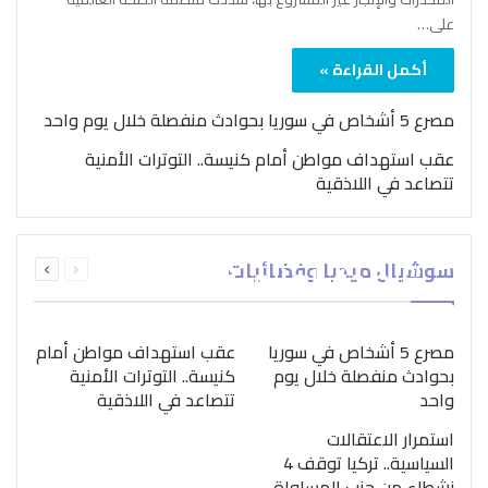
على…
أكمل القراءة »
مصرع 5 أشخاص في سوريا بحوادث منفصلة خلال يوم واحد
عقب استهداف مواطن أمام كنيسة.. التوترات الأمنية
تتصاعد في اللاذقية
بمناسبة اليوم الدولي..
السابقة
التالية
سوشيال ميديا وفضائيات
“الصحة العالمية” تؤكد
الصفحة
الصفحة
ضرورة اتباع نهج متكامل
لمواجهة إدمان المخدرات
مصرع 5 أشخاص في سوريا
عقب استهداف مواطن أمام
بحوادث منفصلة خلال يوم
كنيسة.. التوترات الأمنية
واحد
تتصاعد في اللاذقية
استمرار الاعتقالات
السياسية.. تركيا توقف 4
نشطاء من حزب المساواة