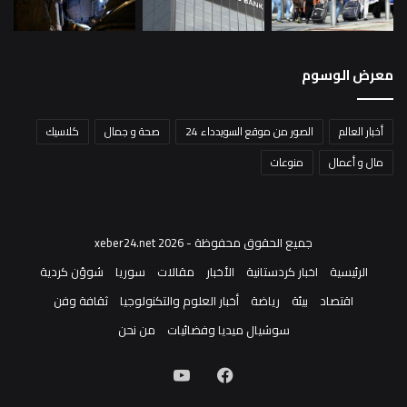
معرض الوسوم
أخبار العالم
الصور من موقع السويدداء 24
صحة و جمال
كلاسيك
مال و أعمال
منوعات
جميع الحقوق محفوظة - xeber24.net 2026
الرئيسية
اخبار كردستانية
الأخبار
مقالات
سوريا
شوؤن كردية
اقتصاد
بيئة
رياضة
أخبار العلوم والتكنولوجيا
ثقافة وفن
سوشيال ميديا وفضائيات
من نحن
فيسبوك
‫YouTube