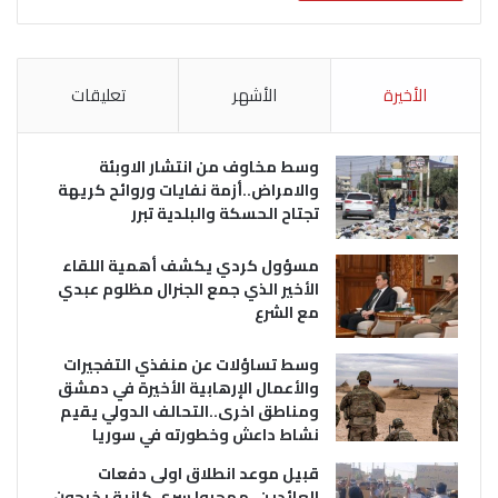
الأخيرة
الأشهر
تعليقات
وسط مخاوف من انتشار الاوبئة
والامراض..أزمة نفايات وروائح كريهة
تجتاح الحسكة والبلدية تبرر
مسؤول كردي يكشف أهمية اللقاء
الأخير الذي جمع الجنرال مظلوم عبدي
مع الشرع
وسط تساؤلات عن منفذي التفجيرات
والأعمال الإرهابية الأخيرة في دمشق
ومناطق اخرى..التحالف الدولي يقيم
نشاط داعش وخطورته في سوريا
قبيل موعد انطلاق اولى دفعات
العائدين..مهجروا سري كانية يخرجون