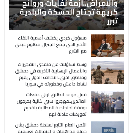
والامراض..أزمة نفايات وروائح
كريهة تجتاح الحسكة والبلدية
تبرر
مسؤول كردي يكشف أهمية اللقاء
الأخير الذي جمع الجنرال مظلوم عبدي
مع الشرع
وسط تساؤلات عن منفذي التفجيرات
والأعمال الإرهابية الأخيرة في دمشق
ومناطق اخرى..التحالف الدولي يقيم
نشاط داعش وخطورته في سوريا
قبيل موعد انطلاق اولى دفعات
العائدين..مهجروا سري كانية يخرجون
بوقفة احتجاجية للمطالبة بتقديم
تعويضات عادلة لهم
الأمن العام التابع لسلطة دمشق يشن
حملة مداهمات و اعتقالات تعسفية