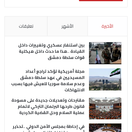
الأخيرة
الأشهر
تعليقات
بين استنفار عسكري وتغييرات داخل
القيادة ..هذا ما حدث داخل هيكلية
قوات سلطة دمشق
مجلة أمريكية تؤكد تراجع أعداد
المسيحيين في عهد سلطة دمشق
وعدم سلامة سوريا للعيش فيها بسبب
الانتهاكات
مقترحات وتعديلات جديدة على مسودة
قانون طرحها البرلمان التركي لاتمام
عملية السلام وحل القضية الكردية
في إحاطة بمجلس الأمن الدولي ..تحذير