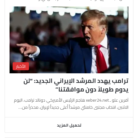
الأخبار
ترامب يهدد المرشد الإيراني الجديد: “لن
يدوم طويلاً دون موافقتنا”
آفرين علو ـ xeber24.net هاجم الرئيس الأميركي دونالد ترامب، اليوم
الاثنين، انتخاب مجتبى خامنئي مرشداً أعلى جديداً لإيران، محذراً من…
تحميل المزيد