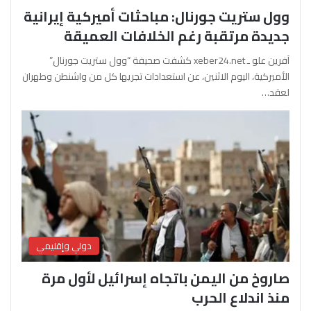
وول ستريت جورنال: مباحثات أميركية إيرانية
جديدة مرتقبة رغم الخلافات العميقة
آفرين علو ـ xeber24.net كشفت صحيفة “وول ستريت جورنال”
الأميركية، اليوم الاثنين، عن استعدادات تجريها كل من واشنطن وطهران
لعقد…
دولي وإقليمي
صاروخ من اليمن باتجاه إسرائيل لأول مرة
منذ اندلاع الحرب