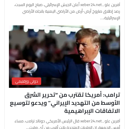
آفرين علو ـ xeber24.net أعلن الجيش الإسرائيلي، صباح اليوم السبت،
رصد إطلاق صاروخ أرض-أرض من الأراضي اليمنية باتجاه الأراضي
الإسرائيلية،…
دولي وإقليمي
ترامب: أمريكا تقترب من “تحرير الشرق
الأوسط من التهديد الإيراني” ويدعو لتوسيع
الاتفاقات الإبراهيمية
آفرين علو ـ xeber24.net قال الرئيس الأمريكي دونالد ترامب، مساء
أمس الجمعة، إن الولايات المتحدة باتت أقرب من أي وقت…