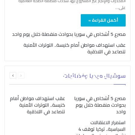
المخدرات والإتجار غير المشروع بها، شدّدت منظمة الصحة العالمية
على…
أكمل القراءة »
مصرع 5 أشخاص في سوريا بحوادث منفصلة خلال يوم واحد
عقب استهداف مواطن أمام كنيسة.. التوترات الأمنية
تتصاعد في اللاذقية
بمناسبة اليوم الدولي..
السابقة
التالية
سوشيال ميديا وفضائيات
“الصحة العالمية” تؤكد
الصفحة
الصفحة
ضرورة اتباع نهج متكامل
لمواجهة إدمان المخدرات
مصرع 5 أشخاص في سوريا
عقب استهداف مواطن أمام
بحوادث منفصلة خلال يوم
كنيسة.. التوترات الأمنية
واحد
تتصاعد في اللاذقية
استمرار الاعتقالات
السياسية.. تركيا توقف 4