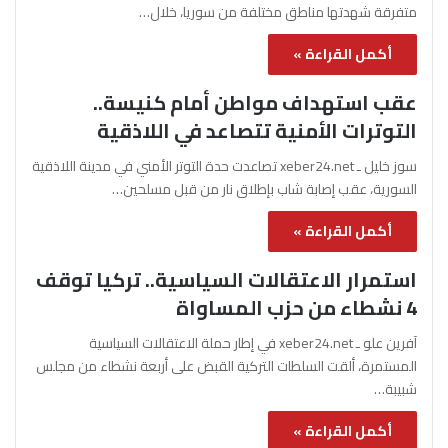
متفرقة شهدتها مناطق مختلفة من سوريا، خلال…
أكمل القراءة »
عقب استهداف مواطن أمام كنيسة..
التوترات الأمنية تتصاعد في اللاذقية
سوز خليل ـ xeber24.net تصاعدت حدة التوتر الأمني في مدينة اللاذقية
السورية، عقب إصابة شاب بإطلاق نار من قبل مسلحين…
أكمل القراءة »
استمرار الاعتقالات السياسية.. تركيا توقف
4 نشطاء من حزب المساواة
آفرين علو ـ xeber24.net في إطار حملة الاعتقالات السياسية
المستمرة، ألقت السلطات التركية القبض على أربعة نشطاء من مجلس
شبيبة…
أكمل القراءة »