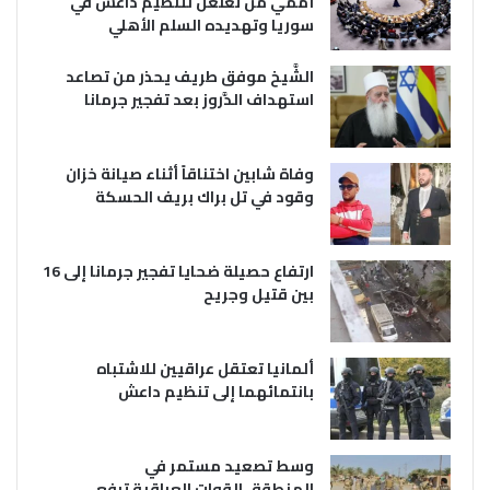
أممي من تغلغل لتنظيم داعش في
سوريا وتهديده السلم الأهلي
الشَّيخ موفق طريف يحذر من تصاعد
استهداف الدَّروز بعد تفجير جرمانا
وفاة شابين اختناقاً أثناء صيانة خزان
وقود في تل براك بريف الحسكة
ارتفاع حصيلة ضحايا تفجير جرمانا إلى 16
بين قتيل وجريح
ألمانيا تعتقل عراقيين للاشتباه
بانتمائهما إلى تنظيم داعش
وسط تصعيد مستمر في
المنطقة..القوات العراقية ترفع