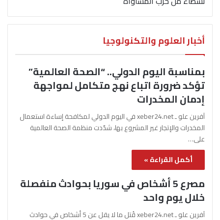
نشطاء من حزب المساواة
أخبار العلوم والتكنولوجيا
بمناسبة اليوم الدولي.. “الصحة العالمية”
تؤكد ضرورة اتباع نهج متكامل لمواجهة
إدمان المخدرات
آفرين علو ـ xeber24.net في اليوم الدولي لمكافحة إساءة استعمال
المخدرات والإتجار غير المشروع بها، شدّدت منظمة الصحة العالمية
على…
أكمل القراءة »
مصرع 5 أشخاص في سوريا بحوادث منفصلة
خلال يوم واحد
آفرين علو ـ xeber24.net قُتل ما لا يقل عن 5 أشخاص في حوادث