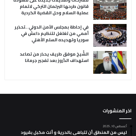
مقترحات وتعديلات جديدة على مسودة
قانون طرحها البرلمان التركي لاتمام
عملية السلام وحل القضية الكردية
في إحاطة بمجلس الأمن الدولي ..تحذير
أممي من تغلغل لتنظيم داعش في
سوريا وتهديده السلم الأهلي
الشَّيخ موفق طريف يحذر من تصاعد
استهداف الدَّروز بعد تفجير جرمانا
اخر المنشورات
أغسطس 10, 2025
ليس من المنطق أن تتباهى بالحرية و أنت مكبل بقيود