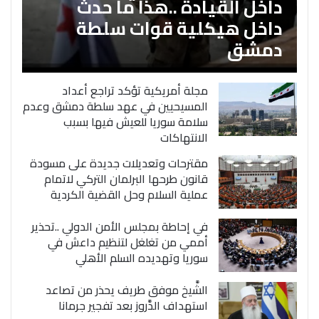
داخل القيادة ..هذا ما حدث
داخل هيكلية قوات سلطة
دمشق
مجلة أمريكية تؤكد تراجع أعداد
المسيحيين في عهد سلطة دمشق وعدم
سلامة سوريا للعيش فيها بسبب
الانتهاكات
مقترحات وتعديلات جديدة على مسودة
قانون طرحها البرلمان التركي لاتمام
عملية السلام وحل القضية الكردية
في إحاطة بمجلس الأمن الدولي ..تحذير
أممي من تغلغل لتنظيم داعش في
سوريا وتهديده السلم الأهلي
الشَّيخ موفق طريف يحذر من تصاعد
استهداف الدَّروز بعد تفجير جرمانا