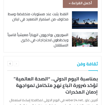
أكمل القراءة »
النفط يثبت عند مستويات منخفضة وسط
مخاوف من استمرار التصعيد في لبنان
السوريون يواجهون انهياراً معيشياً قاسياً
ويخططون لاحتجاجات في ذكرى
الاستقلال
السابقة
التالية
ثقافة وفن
الصفحة
الصفحة
بمناسبة اليوم الدولي.. “الصحة العالمية”
تؤكد ضرورة اتباع نهج متكامل لمواجهة
إدمان المخدرات
آفرين علو ـ xeber24.net في اليوم الدولي لمكافحة إساءة استعمال