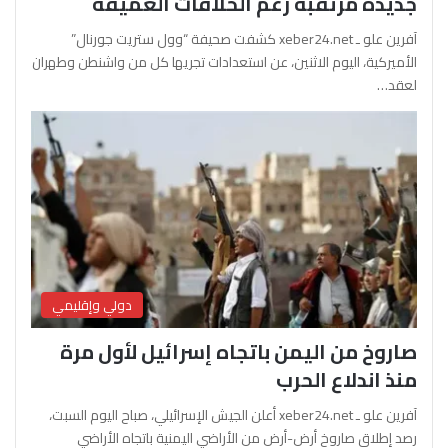
جديدة مرتقبة رغم الخلافات العميقة
آفرين علو ـ xeber24.net كشفت صحيفة “وول ستريت جورنال”
الأميركية، اليوم الاثنين، عن استعدادات تجريها كل من واشنطن وطهران
لعقد…
دولي وإقليمي
صاروخ من اليمن باتجاه إسرائيل لأول مرة
منذ اندلاع الحرب
آفرين علو ـ xeber24.net أعلن الجيش الإسرائيلي، صباح اليوم السبت،
رصد إطلاق صاروخ أرض-أرض من الأراضي اليمنية باتجاه الأراضي