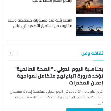
ارتفاع أسعار النفط عالمياً
النفط يثبت عند مستويات منخفضة وسط
مخاوف من استمرار التصعيد في لبنان
السابقة
التالية
ثقافة وفن
الصفحة
الصفحة
بمناسبة اليوم الدولي.. “الصحة العالمية”
تؤكد ضرورة اتباع نهج متكامل لمواجهة
إدمان المخدرات
آفرين علو ـ xeber24.net في اليوم الدولي لمكافحة إساءة استعمال
المخدرات والإتجار غير المشروع بها، شدّدت منظمة الصحة العالمية
على…