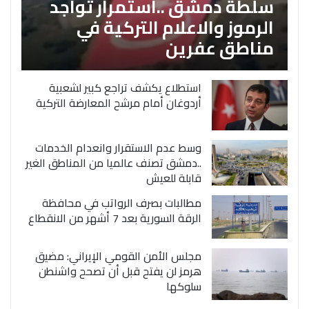
سلطة دمشق ..استمرار تواجد
الرموز والاعلام التركية في
مناطق عفرين
استطلاع يكشف تراجع كبير لشعبية
أردوغان أمام مرشح المعارضة التركية
وسط عدم الاستقرار وانعدام الخدمات
..دمشق تصنف عالميا من المناطق الغير
قابلة للعيش
مطالبات بصرف الرواتب في محافظة
الرقة السورية بعد 7 أشهر من الانقطاع
مجلس الأمن القومي الإيراني: مضيق
هرمز لن يفتح قبل أن تصحح واشنطن
سلوكها