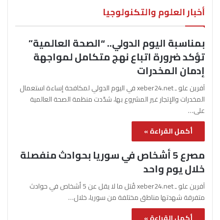
أخبار العلوم والتكنولوجيا
بمناسبة اليوم الدولي.. “الصحة العالمية”
تؤكد ضرورة اتباع نهج متكامل لمواجهة
إدمان المخدرات
آفرين علو ـ xeber24.net في اليوم الدولي لمكافحة إساءة استعمال
المخدرات والإتجار غير المشروع بها، شدّدت منظمة الصحة العالمية
على…
أكمل القراءة »
مصرع 5 أشخاص في سوريا بحوادث منفصلة
خلال يوم واحد
آفرين علو ـ xeber24.net قُتل ما لا يقل عن 5 أشخاص في حوادث
متفرقة شهدتها مناطق مختلفة من سوريا، خلال…
أكمل القراءة »