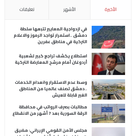
الأخيرة
الأشهر
تعليقات
في ازدواجية المعايير تتبعها سلطة
دمشق ..استمرار تواجد الرموز والاعلام
التركية في مناطق عفرين
استطلاع يكشف تراجع كبير لشعبية
أردوغان أمام مرشح المعارضة التركية
وسط عدم الاستقرار وانعدام الخدمات
..دمشق تصنف عالميا من المناطق
الغير قابلة للعيش
مطالبات بصرف الرواتب في محافظة
الرقة السورية بعد 7 أشهر من الانقطاع
مجلس الأمن القومي الإيراني: مضيق