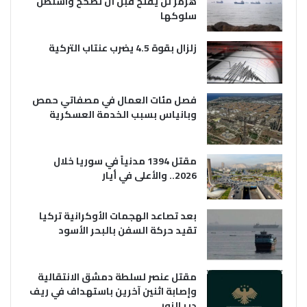
هرمز لن يفتح قبل أن تصحح واشنطن
سلوكها
زلزال بقوة 4.5 يضرب عنتاب التركية
فصل مئات العمال في مصفاتي حمص
وبانياس بسبب الخدمة العسكرية
مقتل 1394 مدنياً في سوريا خلال
2026.. والأعلى في أيار
بعد تصاعد الهجمات الأوكرانية تركيا
تقيد حركة السفن بالبحر الأسود
مقتل عنصر لسلطة دمشق الانتقالية
وإصابة اثنين آخرين باستهداف في ريف
دير الزور