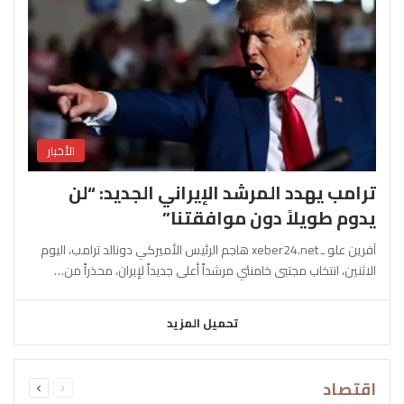
الأخبار
ترامب يهدد المرشد الإيراني الجديد: “لن
يدوم طويلاً دون موافقتنا”
آفرين علو ـ xeber24.net هاجم الرئيس الأميركي دونالد ترامب، اليوم
الاثنين، انتخاب مجتبى خامنئي مرشداً أعلى جديداً لإيران، محذراً من…
تحميل المزيد
السابقة
التالية
اقتصاد
الصفحة
الصفحة