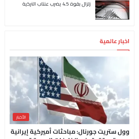
زلزال بقوة 4.5 يضرب عنتاب التركية
اخبار عالمية
الأخبار
وول ستريت جورنال: مباحثات أميركية إيرانية