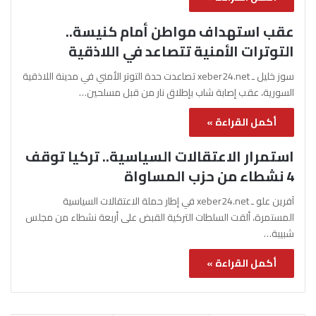
عقب استهداف مواطن أمام كنيسة..
التوترات الأمنية تتصاعد في اللاذقية
سوز خليل ـ xeber24.net تصاعدت حدة التوتر الأمني في مدينة اللاذقية
السورية، عقب إصابة شاب بإطلاق نار من قبل مسلحين…
أكمل القراءة »
استمرار الاعتقالات السياسية.. تركيا توقف
4 نشطاء من حزب المساواة
آفرين علو ـ xeber24.net في إطار حملة الاعتقالات السياسية
المستمرة، ألقت السلطات التركية القبض على أربعة نشطاء من مجلس
شبيبة…
أكمل القراءة »