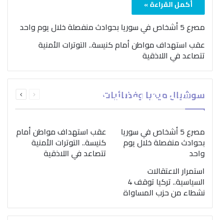
أكمل القراءة »
مصرع 5 أشخاص في سوريا بحوادث منفصلة خلال يوم واحد
عقب استهداف مواطن أمام كنيسة.. التوترات الأمنية
تتصاعد في اللاذقية
بمناسبة اليوم الدولي..
السابقة
التالية
سوشيال ميديا وفضائيات
“الصحة العالمية” تؤكد
الصفحة
الصفحة
ضرورة اتباع نهج متكامل
لمواجهة إدمان المخدرات
مصرع 5 أشخاص في سوريا
عقب استهداف مواطن أمام
بحوادث منفصلة خلال يوم
كنيسة.. التوترات الأمنية
واحد
تتصاعد في اللاذقية
استمرار الاعتقالات
السياسية.. تركيا توقف 4
نشطاء من حزب المساواة