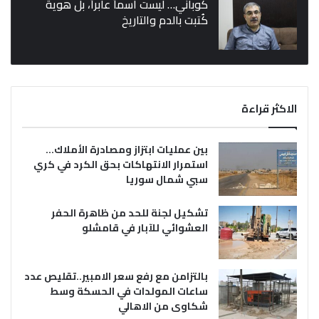
كوباني… ليست اسماً عابراً، بل هوية
كُتبت بالدم والتاريخ
الاكثر قراءة
بين عمليات ابتزاز ومصادرة الأملاك…
استمرار الانتهاكات بحق الكرد في كري
سبي شمال سوريا
تشكيل لجنة للحد من ظاهرة الحفر
العشوائي للآبار في قامشلو
بالتزامن مع رفع سعر الامبير..تقليص عدد
ساعات المولدات في الحسكة وسط
شكاوى من الاهالي