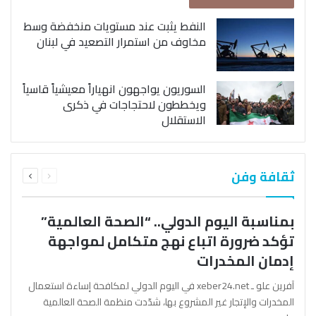
النفط يثبت عند مستويات منخفضة وسط
مخاوف من استمرار التصعيد في لبنان
السوريون يواجهون انهياراً معيشياً قاسياً
ويخططون لاحتجاجات في ذكرى
الاستقلال
السابقة
التالية
ثقافة وفن
الصفحة
الصفحة
بمناسبة اليوم الدولي.. “الصحة العالمية”
تؤكد ضرورة اتباع نهج متكامل لمواجهة
إدمان المخدرات
آفرين علو ـ xeber24.net في اليوم الدولي لمكافحة إساءة استعمال
المخدرات والإتجار غير المشروع بها، شدّدت منظمة الصحة العالمية