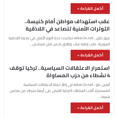
أكمل القراءة »
عقب استهداف مواطن أمام كنيسة..
التوترات الأمنية تتصاعد في اللاذقية
سوز خليل ـ xeber24.net تصاعدت حدة التوتر الأمني في مدينة اللاذقية
السورية، عقب إصابة شاب بإطلاق نار من قبل مسلحين…
أكمل القراءة »
استمرار الاعتقالات السياسية.. تركيا توقف
4 نشطاء من حزب المساواة
آفرين علو ـ xeber24.net في إطار حملة الاعتقالات السياسية
المستمرة، ألقت السلطات التركية القبض على أربعة نشطاء من مجلس
شبيبة…
أكمل القراءة »