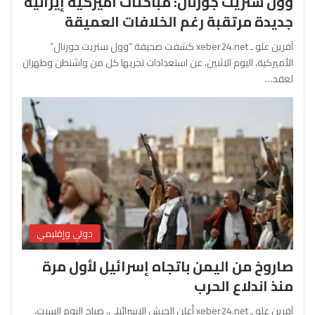
وول ستريت جورنال: مباحثات أميركية إيرانية
جديدة مرتقبة رغم الخلافات العميقة
آفرين علو ـ xeber24.net كشفت صحيفة “وول ستريت جورنال”
الأميركية، اليوم الاثنين، عن استعدادات تجريها كل من واشنطن وطهران
لعقد…
دولي وإقليمي
صاروخ من اليمن باتجاه إسرائيل لأول مرة
منذ اندلاع الحرب
آفرين علو ـ xeber24.net أعلن الجيش الإسرائيلي، صباح اليوم السبت،