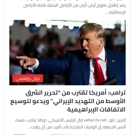
رصد إطلاق صاروخ أرض-أرض من الأراضي اليمنية باتجاه الأراضي
الإسرائيلية،…
دولي وإقليمي
ترامب: أمريكا تقترب من “تحرير الشرق
الأوسط من التهديد الإيراني” ويدعو لتوسيع
الاتفاقات الإبراهيمية
آفرين علو ـ xeber24.net قال الرئيس الأمريكي دونالد ترامب، مساء
أمس الجمعة، إن الولايات المتحدة باتت أقرب من أي وقت…