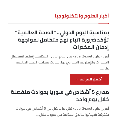
أخبار العلوم والتكنولوجيا
بمناسبة اليوم الدولي.. “الصحة العالمية”
تؤكد ضرورة اتباع نهج متكامل لمواجهة
إدمان المخدرات
آفرين علو ـ xeber24.net في اليوم الدولي لمكافحة إساءة استعمال
المخدرات والإتجار غير المشروع بها، شدّدت منظمة الصحة العالمية
على…
أكمل القراءة »
مصرع 5 أشخاص في سوريا بحوادث منفصلة
خلال يوم واحد
آفرين علو ـ xeber24.net قُتل ما لا يقل عن 5 أشخاص في حوادث
متفرقة شهدتها مناطق مختلفة من سوريا، خلال…