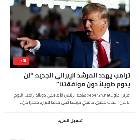
الأخبار
ترامب يهدد المرشد الإيراني الجديد: “لن
يدوم طويلاً دون موافقتنا”
آفرين علو ـ xeber24.net هاجم الرئيس الأميركي دونالد ترامب، اليوم
الاثنين، انتخاب مجتبى خامنئي مرشداً أعلى جديداً لإيران، محذراً من…
تحميل المزيد
السابقة
التالية