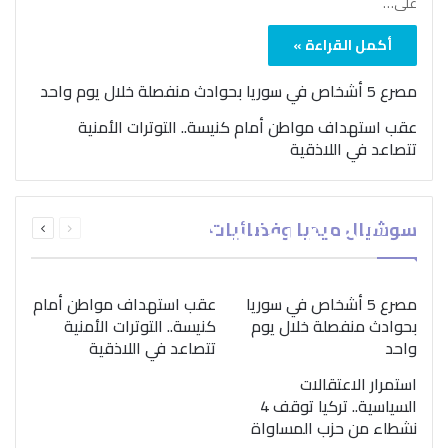
على…
أكمل القراءة »
مصرع 5 أشخاص في سوريا بحوادث منفصلة خلال يوم واحد
عقب استهداف مواطن أمام كنيسة.. التوترات الأمنية
تتصاعد في اللاذقية
بمناسبة اليوم الدولي..
السابقة
التالية
سوشيال ميديا وفضائيات
“الصحة العالمية” تؤكد
الصفحة
الصفحة
ضرورة اتباع نهج متكامل
لمواجهة إدمان المخدرات
مصرع 5 أشخاص في سوريا
عقب استهداف مواطن أمام
بحوادث منفصلة خلال يوم
كنيسة.. التوترات الأمنية
واحد
تتصاعد في اللاذقية
استمرار الاعتقالات
السياسية.. تركيا توقف 4
نشطاء من حزب المساواة