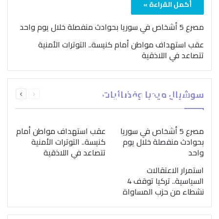
أكمل القراءة »
مصرع 5 أشخاص في سوريا بحوادث منفصلة خلال يوم واحد
عقب استهداف مواطن أمام كنيسة.. التوترات الأمنية
تتصاعد في اللاذقية
بمناسبة اليوم الدولي..
السابقة
التالية
سوشيال ميديا وفضائيات
“الصحة العالمية” تؤكد
الصفحة
الصفحة
ضرورة اتباع نهج متكامل
لمواجهة إدمان المخدرات
مصرع 5 أشخاص في سوريا
عقب استهداف مواطن أمام
بحوادث منفصلة خلال يوم
كنيسة.. التوترات الأمنية
واحد
تتصاعد في اللاذقية
استمرار الاعتقالات
السياسية.. تركيا توقف 4
نشطاء من حزب المساواة