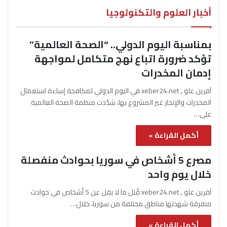
أخبار العلوم والتكنولوجيا
بمناسبة اليوم الدولي.. “الصحة العالمية”
تؤكد ضرورة اتباع نهج متكامل لمواجهة
إدمان المخدرات
آفرين علو ـ xeber24.net في اليوم الدولي لمكافحة إساءة استعمال
المخدرات والإتجار غير المشروع بها، شدّدت منظمة الصحة العالمية
على…
أكمل القراءة »
مصرع 5 أشخاص في سوريا بحوادث منفصلة
خلال يوم واحد
آفرين علو ـ xeber24.net قُتل ما لا يقل عن 5 أشخاص في حوادث
متفرقة شهدتها مناطق مختلفة من سوريا، خلال…
أكمل القراءة »