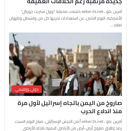
جديدة مرتقبة رغم الخلافات العميقة
آفرين علو ـ xeber24.net كشفت صحيفة “وول ستريت جورنال”
الأميركية، اليوم الاثنين، عن استعدادات تجريها كل من واشنطن وطهران
لعقد…
دولي وإقليمي
صاروخ من اليمن باتجاه إسرائيل لأول مرة
منذ اندلاع الحرب
آفرين علو ـ xeber24.net أعلن الجيش الإسرائيلي، صباح اليوم السبت،
رصد إطلاق صاروخ أرض-أرض من الأراضي اليمنية باتجاه الأراضي