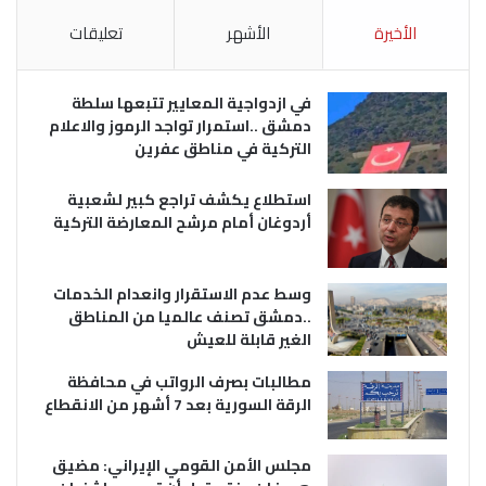
الأخيرة
الأشهر
تعليقات
في ازدواجية المعايير تتبعها سلطة
دمشق ..استمرار تواجد الرموز والاعلام
التركية في مناطق عفرين
استطلاع يكشف تراجع كبير لشعبية
أردوغان أمام مرشح المعارضة التركية
وسط عدم الاستقرار وانعدام الخدمات
..دمشق تصنف عالميا من المناطق
الغير قابلة للعيش
مطالبات بصرف الرواتب في محافظة
الرقة السورية بعد 7 أشهر من الانقطاع
مجلس الأمن القومي الإيراني: مضيق