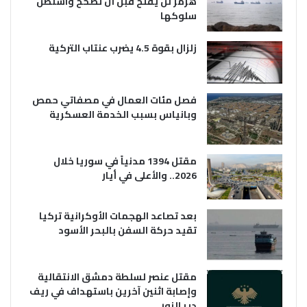
هرمز لن يفتح قبل أن تصحح واشنطن
سلوكها
زلزال بقوة 4.5 يضرب عنتاب التركية
فصل مئات العمال في مصفاتي حمص
وبانياس بسبب الخدمة العسكرية
مقتل 1394 مدنياً في سوريا خلال
2026.. والأعلى في أيار
بعد تصاعد الهجمات الأوكرانية تركيا
تقيد حركة السفن بالبحر الأسود
مقتل عنصر لسلطة دمشق الانتقالية
وإصابة اثنين آخرين باستهداف في ريف
دير الزور