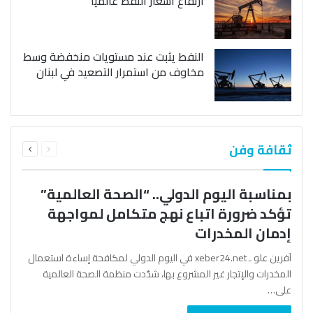
ارتفاع أسعار النفط عالمياً
النفط يثبت عند مستويات منخفضة وسط
مخاوف من استمرار التصعيد في لبنان
السابقة
التالية
ثقافة وفن
الصفحة
الصفحة
بمناسبة اليوم الدولي.. “الصحة العالمية”
تؤكد ضرورة اتباع نهج متكامل لمواجهة
إدمان المخدرات
آفرين علو ـ xeber24.net في اليوم الدولي لمكافحة إساءة استعمال
المخدرات والإتجار غير المشروع بها، شدّدت منظمة الصحة العالمية
على…