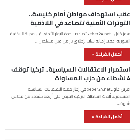
عقب استهداف مواطن أمام كنيسة..
التوترات الأمنية تتصاعد في اللاذقية
سوز خليل ـ xeber24.net تصاعدت حدة التوتر الأمني في مدينة اللاذقية
السورية، عقب إصابة شاب بإطلاق نار من قبل مسلحين…
أكمل القراءة »
استمرار الاعتقالات السياسية.. تركيا توقف
4 نشطاء من حزب المساواة
آفرين علو ـ xeber24.net في إطار حملة الاعتقالات السياسية
المستمرة، ألقت السلطات التركية القبض على أربعة نشطاء من مجلس
شبيبة…
أكمل القراءة »