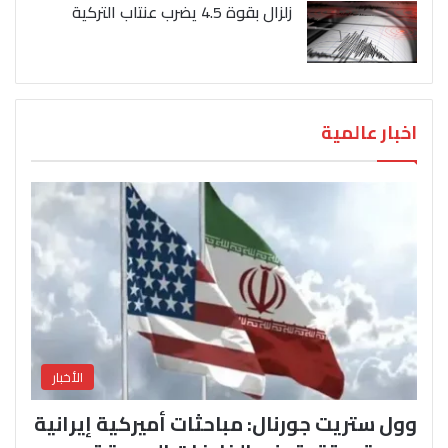
زلزال بقوة 4.5 يضرب عنتاب التركية
اخبار عالمية
الأخبار
وول ستريت جورنال: مباحثات أميركية إيرانية