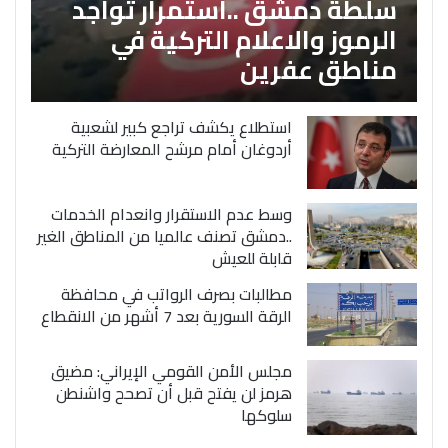
سلطة دمشق ..استمرار تواجد
الرموز والاعلام التركية في
مناطق عفرين
استطلاع يكشف تراجع كبير لشعبية
أردوغان أمام مرشح المعارضة التركية
وسط عدم الاستقرار وانعدام الخدمات
..دمشق تصنف عالميا من المناطق الغير
قابلة للعيش
مطالبات بصرف الرواتب في محافظة
الرقة السورية بعد 7 أشهر من الانقطاع
مجلس الأمن القومي الإيراني: مضيق
هرمز لن يفتح قبل أن تصحح واشنطن
سلوكها