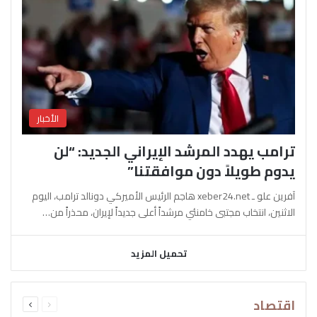
الأخبار
ترامب يهدد المرشد الإيراني الجديد: “لن
يدوم طويلاً دون موافقتنا”
آفرين علو ـ xeber24.net هاجم الرئيس الأميركي دونالد ترامب، اليوم
الاثنين، انتخاب مجتبى خامنئي مرشداً أعلى جديداً لإيران، محذراً من…
تحميل المزيد
السابقة
التالية
اقتصاد
الصفحة
الصفحة