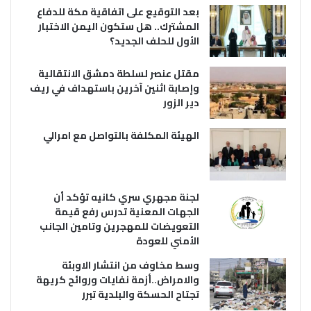
بعد التوقيع على اتفاقية مكة للدفاع
المشترك.. هل ستكون اليمن الاختبار
الأول للحلف الجديد؟
مقتل عنصر لسلطة دمشق الانتقالية
وإصابة اثنين آخرين باستهداف في ريف
دير الزور
الهيئة المكلفة بالتواصل مع امرالي
لجنة مجهري سري كانيه تؤكد أن
الجهات المعنية تدرس رفع قيمة
التعويضات للمهجرين وتامين الجانب
الأمني للعودة
وسط مخاوف من انتشار الاوبئة
والامراض..أزمة نفايات وروائح كريهة
تجتاح الحسكة والبلدية تبرر