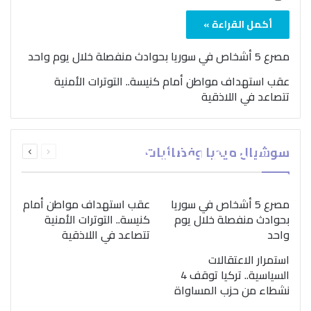
أكمل القراءة »
مصرع 5 أشخاص في سوريا بحوادث منفصلة خلال يوم واحد
عقب استهداف مواطن أمام كنيسة.. التوترات الأمنية
تتصاعد في اللاذقية
بمناسبة اليوم الدولي..
السابقة
التالية
سوشيال ميديا وفضائيات
“الصحة العالمية” تؤكد
الصفحة
الصفحة
ضرورة اتباع نهج متكامل
لمواجهة إدمان المخدرات
مصرع 5 أشخاص في سوريا
عقب استهداف مواطن أمام
بحوادث منفصلة خلال يوم
كنيسة.. التوترات الأمنية
واحد
تتصاعد في اللاذقية
استمرار الاعتقالات
السياسية.. تركيا توقف 4
نشطاء من حزب المساواة