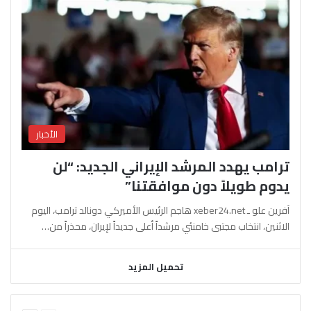
الأخبار
ترامب يهدد المرشد الإيراني الجديد: “لن
يدوم طويلاً دون موافقتنا”
آفرين علو ـ xeber24.net هاجم الرئيس الأميركي دونالد ترامب، اليوم
الاثنين، انتخاب مجتبى خامنئي مرشداً أعلى جديداً لإيران، محذراً من…
تحميل المزيد
السابقة
التالية