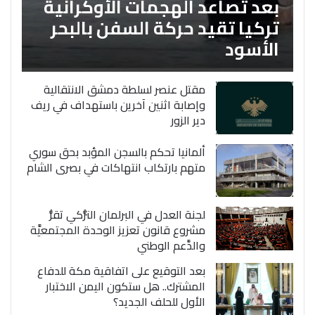
بعد تصاعد الهجمات الأوكرانية
تركيا تقيد حركة السفن بالبحر
الأسود
مقتل عنصر لسلطة دمشق الانتقالية
وإصابة اثنين آخرين باستهداف في ريف
دير الزور
ألمانيا تحكم بالسجن المؤبد بحق سوري
متهم بارتكاب انتهاكات في بصرى الشام
لجنة العدل في البرلمان التُّركي تقرُّ
مشروع قانون تعزيز الوحدة المجتمعيَّة
والدَّعم الوطني
بعد التوقيع على اتفاقية مكة للدفاع
المشترك.. هل ستكون اليمن الاختبار
الأول للحلف الجديد؟