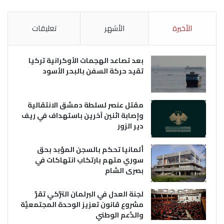
الأخيرة
الأشهر
تعليقات
بعد تصاعد الهجمات الأوكرانية تركيا
تقيد حركة السفن بالبحر الأسود
مقتل عنصر لسلطة دمشق الانتقالية
وإصابة اثنين آخرين باستهداف في ريف
دير الزور
ألمانيا تحكم بالسجن المؤبد بحق
سوري متهم بارتكاب انتهاكات في
بصرى الشام
لجنة العدل في البرلمان التُّركي تقرُّ
مشروع قانون تعزيز الوحدة المجتمعيَّة
والدَّعم الوطني