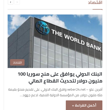
اقتصاد
الصفحة
الصفحة
اقتصاد
البنك الدولي يوافق على منح سوريا 100
مليون دولار لتحديث القطاع المالي
آفرين علو – xeber24.net وافق البنك الدولي، على تقديم منحةٍ بقيمة
مئة مليون دولار، من المؤسسة الدولية للتنمية، لدعم جهود…
أكمل القراءة »