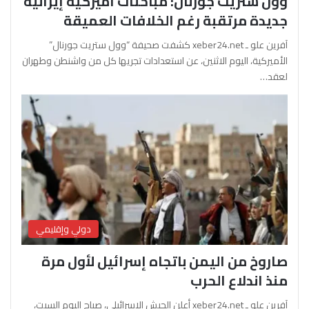
وول ستريت جورنال: مباحثات أميركية إيرانية
جديدة مرتقبة رغم الخلافات العميقة
آفرين علو ـ xeber24.net كشفت صحيفة “وول ستريت جورنال”
الأميركية، اليوم الاثنين، عن استعدادات تجريها كل من واشنطن وطهران
لعقد…
دولي وإقليمي
صاروخ من اليمن باتجاه إسرائيل لأول مرة
منذ اندلاع الحرب
آفرين علو ـ xeber24.net أعلن الجيش الإسرائيلي، صباح اليوم السبت،