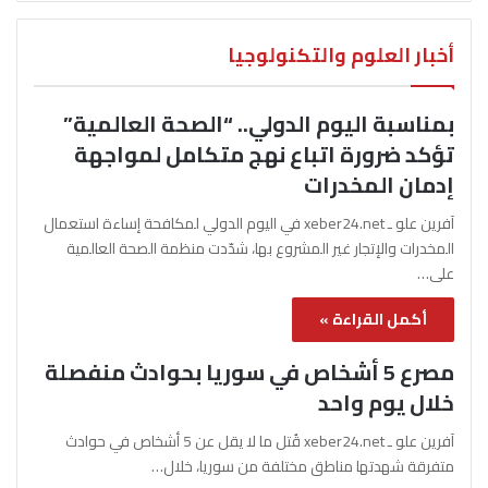
أخبار العلوم والتكنولوجيا
بمناسبة اليوم الدولي.. “الصحة العالمية”
تؤكد ضرورة اتباع نهج متكامل لمواجهة
إدمان المخدرات
آفرين علو ـ xeber24.net في اليوم الدولي لمكافحة إساءة استعمال
المخدرات والإتجار غير المشروع بها، شدّدت منظمة الصحة العالمية
على…
أكمل القراءة »
مصرع 5 أشخاص في سوريا بحوادث منفصلة
خلال يوم واحد
آفرين علو ـ xeber24.net قُتل ما لا يقل عن 5 أشخاص في حوادث
متفرقة شهدتها مناطق مختلفة من سوريا، خلال…