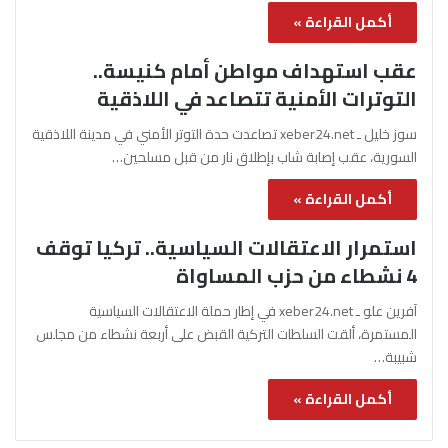
أكمل القراءة »
عقب استهداف مواطن أمام كنيسة..
التوترات الأمنية تتصاعد في اللاذقية
سوز خليل ـ xeber24.net تصاعدت حدة التوتر الأمني في مدينة اللاذقية
السورية، عقب إصابة شاب بإطلاق نار من قبل مسلحين…
أكمل القراءة »
استمرار الاعتقالات السياسية.. تركيا توقف
4 نشطاء من حزب المساواة
آفرين علو ـ xeber24.net في إطار حملة الاعتقالات السياسية
المستمرة، ألقت السلطات التركية القبض على أربعة نشطاء من مجلس
شبيبة…
أكمل القراءة »