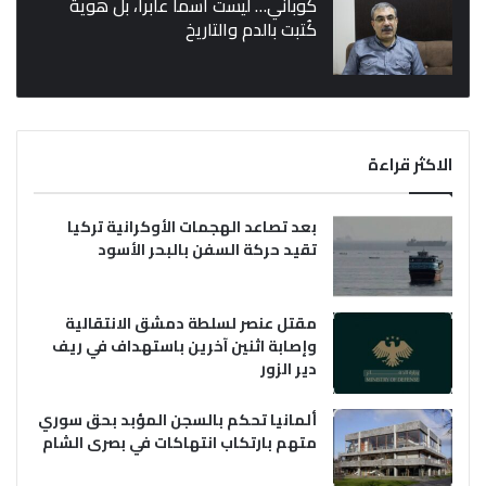
كوباني… ليست اسماً عابراً، بل هوية
كُتبت بالدم والتاريخ
الاكثر قراءة
بعد تصاعد الهجمات الأوكرانية تركيا
تقيد حركة السفن بالبحر الأسود
مقتل عنصر لسلطة دمشق الانتقالية
وإصابة اثنين آخرين باستهداف في ريف
دير الزور
ألمانيا تحكم بالسجن المؤبد بحق سوري
متهم بارتكاب انتهاكات في بصرى الشام