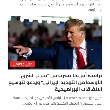
رصد إطلاق صاروخ أرض-أرض من الأراضي اليمنية باتجاه الأراضي
الإسرائيلية،…
دولي وإقليمي
ترامب: أمريكا تقترب من “تحرير الشرق
الأوسط من التهديد الإيراني” ويدعو لتوسيع
الاتفاقات الإبراهيمية
آفرين علو ـ xeber24.net قال الرئيس الأمريكي دونالد ترامب، مساء
أمس الجمعة، إن الولايات المتحدة باتت أقرب من أي وقت…