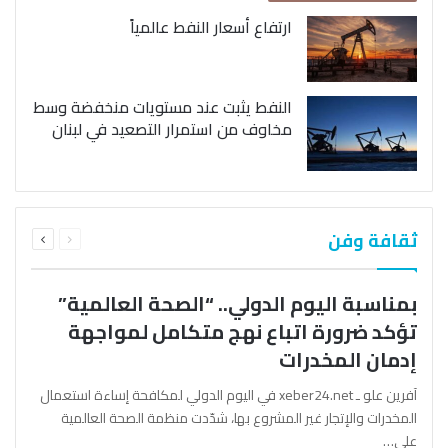
ارتفاع أسعار النفط عالمياً
النفط يثبت عند مستويات منخفضة وسط
مخاوف من استمرار التصعيد في لبنان
السابقة
التالية
ثقافة وفن
الصفحة
الصفحة
بمناسبة اليوم الدولي.. “الصحة العالمية”
تؤكد ضرورة اتباع نهج متكامل لمواجهة
إدمان المخدرات
آفرين علو ـ xeber24.net في اليوم الدولي لمكافحة إساءة استعمال
المخدرات والإتجار غير المشروع بها، شدّدت منظمة الصحة العالمية
على…