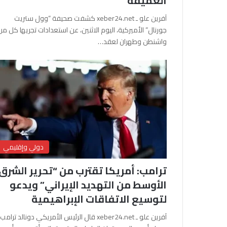
العميقة
آفرين علو ـ xeber24.net كشفت صحيفة “وول ستريت
جورنال” الأميركية، اليوم الاثنين، عن استعدادات تجريها كل من
واشنطن وطهران لعقد…
دولي وإقليمي
ترامب: أمريكا تقترب من “تحرير الشرق
الأوسط من التهديد الإيراني” ويدعو
لتوسيع الاتفاقات الإبراهيمية
آفرين علو ـ xeber24.net قال الرئيس الأمريكي دونالد ترامب،