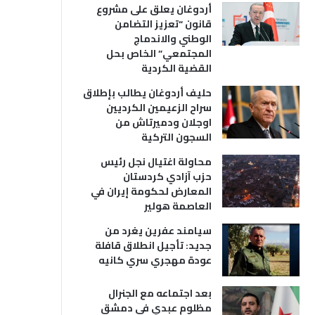
أردوغان يعلق على مشروع
قانون “تعزيز التضامن
الوطني والاندماج
المجتمعي” الخاص بحل
القضية الكردية
حليف أردوغان يطالب بإطلاق
سراح الزعيمين الكرديين
اوجلان ودميرتاش من
السجون التركية
محاولة اغتيال نجل رئيس
حزب آزادي كردستان
المعارض لحكومة إيران في
العاصمة هولير
سيامند عفرين يغرد من
جديد: تأجيل انطلاق قافلة
عودة مهجري سري كانيه
بعد اجتماعه مع الجنرال
مظلوم عبدي في دمشق