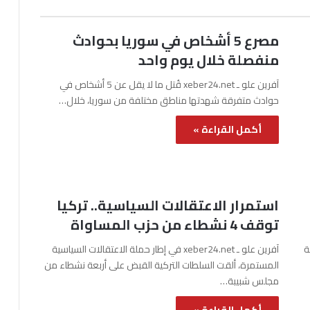
مصرع 5 أشخاص في سوريا بحوادث
منفصلة خلال يوم واحد
آفرين علو ـ xeber24.net قُتل ما لا يقل عن 5 أشخاص في
حوادث متفرقة شهدتها مناطق مختلفة من سوريا، خلال…
أكمل القراءة »
استمرار الاعتقالات السياسية.. تركيا
توقف 4 نشطاء من حزب المساواة
نة
آفرين علو ـ xeber24.net في إطار حملة الاعتقالات السياسية
المستمرة، ألقت السلطات التركية القبض على أربعة نشطاء من
مجلس شبيبة…
أكمل القراءة »