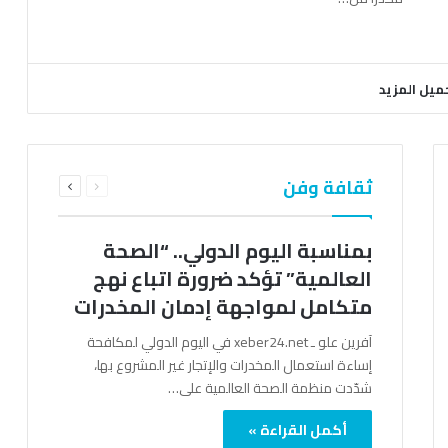
ميل المزيد
السابقة
التالية
ثقافة وفن
الصفحة
الصفحة
بمناسبة اليوم الدولي.. “الصحة
العالمية” تؤكد ضرورة اتباع نهج
متكامل لمواجهة إدمان المخدرات
آفرين علو ـ xeber24.net في اليوم الدولي لمكافحة
إساءة استعمال المخدرات والإتجار غير المشروع بها،
شدّدت منظمة الصحة العالمية على…
أكمل القراءة »