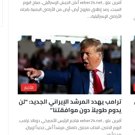
آفرين علو ـ xeber24.net أعلن الجيش الإسرائيلي، صباح اليوم
السبت، رصد إطلاق صاروخ أرض-أرض من الأراضي اليمنية باتجاه
الأراضي الإسرائيلية،…
الأخبار
ترامب يهدد المرشد الإيراني الجديد: “لن
يدوم طويلاً دون موافقتنا”
آفرين علو ـ xeber24.net هاجم الرئيس الأميركي دونالد ترامب،
اليوم الاثنين، انتخاب مجتبى خامنئي مرشداً أعلى جديداً لإيران،
محذراً من…