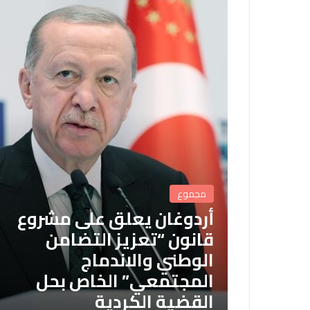
مجموع
أردوغان يعلق على مشروع
قانون “تعزيز التضامن
الوطني والاندماج
المجتمعي” الخاص بحل
القضية الكردية