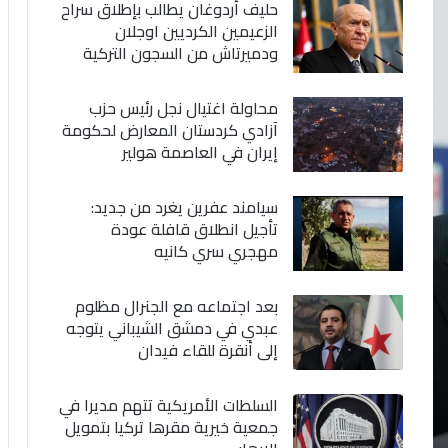
حليف أردوغان يطالب بإطلاق سراح
الزعيمين الكرديين اوجلان
ودميرتاش من السجون التركية
محاولة اغتيال نجل رئيس حزب
آزادي كردستان المعارض لحكومة
إيران في العاصمة هولير
سيامند عفرين يغرد من جديد:
تأجيل انطلاق قافلة عودة
مهجري سري كانيه
بعد اجتماعه مع الجنرال مظلوم
عبدي في دمشق الشيباني يتوجه
إلى أنقرة للقاء فيدان
السلطات الأمريكية تتهم مديرا في
جمعية خيرية مقرها تركيا بتمويل