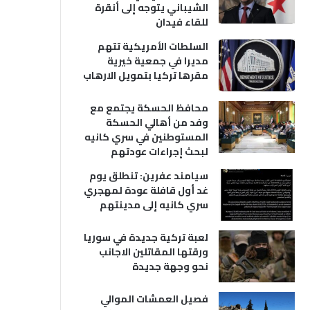
الشيباني يتوجه إلى أنقرة
للقاء فيدان
السلطات الأمريكية تتهم
مديرا في جمعية خيرية
مقرها تركيا بتمويل الارهاب
محافظ الحسكة يجتمع مع
وفد من أهالي الحسكة
المستوطنين في سري كانيه
لبحث إجراءات عودتهم
سيامند عفرين: تنطلق يوم
غد أول قافلة عودة لمهجري
سري كانيه إلى مدينتهم
لعبة تركية جديدة في سوريا
ورقتها المقاتلين الاجانب
نحو وجهة جديدة
فصيل العمشات الموالي