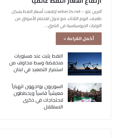
ارتفاع أسعار النفط عالمياً
آفرين علو – xeber24.net ارتفعت أسعار النفط بشكل
طفيف، اليوم الثلاثاء، مع تحول اهتمام الأسواق من
التوترات الجيوسياسية في الشرق…
أكمل القراءة »
النفط يثبت عند مستويات
منخفضة وسط مخاوف من
استمرار التصعيد في لبنان
السوريون يواجهون انهياراً
معيشياً قاسياً ويخططون
لاحتجاجات في ذكرى
الاستقلال