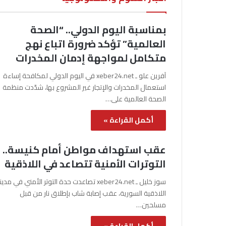
بمناسبة اليوم الدولي.. “الصحة
العالمية” تؤكد ضرورة اتباع نهج
متكامل لمواجهة إدمان المخدرات
آفرين علو ـ xeber24.net في اليوم الدولي لمكافحة إساءة
استعمال المخدرات والإتجار غير المشروع بها، شدّدت منظمة
الصحة العالمية على…
أكمل القراءة »
عقب استهداف مواطن أمام كنيسة..
التوترات الأمنية تتصاعد في اللاذقية
سوز خليل ـ xeber24.net تصاعدت حدة التوتر الأمني في مدي
اللاذقية السورية، عقب إصابة شاب بإطلاق نار من قبل
مسلحين…
أكمل القراءة »