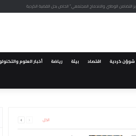
يمين الكرديين اوجلان ودميرتاش من السجون التركية
شوؤن كردية
اقتصاد
بيئة
رياضة
أخبار العلوم والتكنولو
 وفد من أهالي الحسكة المستوط
ركيا يخلي نقاط عسكرية تابعة له
ا ورقتها المقاتلين الاجانب نحو 
مديرا في جمعية خيرية مقرها تركي
م غد أول قافلة عودة لمهجري سري
السابقة
التالية
الكل
الصفحة
الصفحة