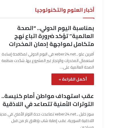
أخبار العلوم والتكنولوجيا
بمناسبة اليوم الدولي.. “الصحة
العالمية” تؤكد ضرورة اتباع نهج
متكامل لمواجهة إدمان المخدرات
آفرين علو ـ xeber24.net في اليوم الدولي لمكافحة إساءة
استعمال المخدرات والإتجار غير المشروع بها، شدّدت منظمة
الصحة العالمية على…
أكمل القراءة »
عقب استهداف مواطن أمام كنيسة..
التوترات الأمنية تتصاعد في اللاذقية
سوز خليل ـ xeber24.net تصاعدت حدة التوتر الأمني في مدي
اللاذقية السورية، عقب إصابة شاب بإطلاق نار من قبل
مسلحين…