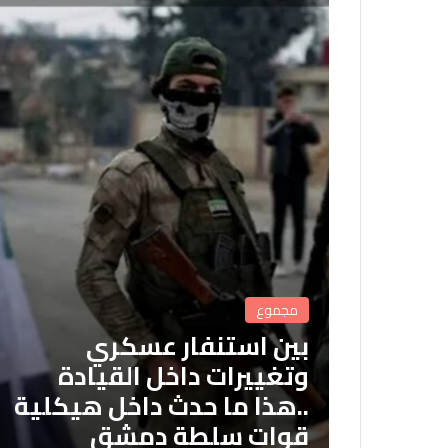
مجموع
بين استنفار عسكري
وتغييرات داخل القيادة
..هذا ما حدث داخل هيكلية
قوات سلطة دمشق