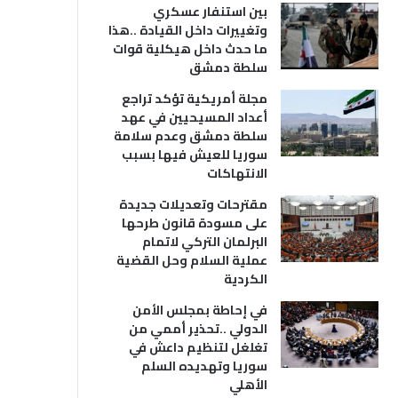
بين استنفار عسكري
وتغييرات داخل القيادة ..هذا
ما حدث داخل هيكلية قوات
سلطة دمشق
مجلة أمريكية تؤكد تراجع
أعداد المسيحيين في عهد
سلطة دمشق وعدم سلامة
سوريا للعيش فيها بسبب
الانتهاكات
مقترحات وتعديلات جديدة
على مسودة قانون طرحها
البرلمان التركي لاتمام
عملية السلام وحل القضية
الكردية
في إحاطة بمجلس الأمن
الدولي ..تحذير أممي من
تغلغل لتنظيم داعش في
سوريا وتهديده السلم
الأهلي