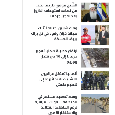
الشَّيخ موفق طريف يحذر
من تصاعد استهداف الدَّروز
بعد تفجير جرمانا
وفاة شابين اختناقاً أثناء
صيانة خزان وقود في تل براك
بريف الحسكة
ارتفاع حصيلة ضحايا تفجير
جرمانا إلى 16 بين قتيل
وجريح
ألمانيا تعتقل عراقيين
للاشتباه بانتمائهما إلى
تنظيم داعش
وسط تصعيد مستمر في
المنطقة..القوات العراقية
ترفع الجاهلية القتالية
والاستنفار الأمني