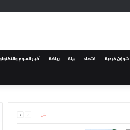
يحيين في عهد سلطة دمشق وعدم سلامة سوريا للعيش فيها بسبب الانتهاكات
شوؤن كردية
اقتصاد
بيئة
رياضة
أخبار العلوم والتكنولو
طقة..القوات العراقية ترفع الجا
لعودة ..مهجروا سري كانية ينظمو
16 بين قتيل وجريح
لمقدمة لأهالي عفرين
اشتباه بانتمائهما إلى تنظيم داعش
ء صيانة خزان وقود في تل براك بري
السابقة
التالية
الكل
الصفحة
الصفحة