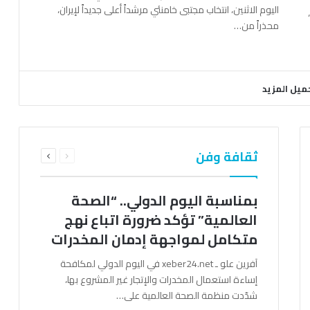
اليوم الاثنين، انتخاب مجتبى خامنئي مرشداً أعلى جديداً لإيران،
محذراً من…
ميل المزيد
السابقة
التالية
ثقافة وفن
الصفحة
الصفحة
بمناسبة اليوم الدولي.. “الصحة
العالمية” تؤكد ضرورة اتباع نهج
متكامل لمواجهة إدمان المخدرات
آفرين علو ـ xeber24.net في اليوم الدولي لمكافحة
إساءة استعمال المخدرات والإتجار غير المشروع بها،
شدّدت منظمة الصحة العالمية على…