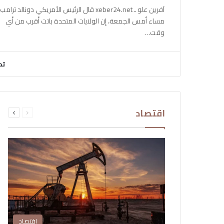
آفرين علو ـ xeber24.net قال الرئيس الأمريكي دونالد ترامب،
مساء أمس الجمعة، إن الولايات المتحدة باتت أقرب من أي
وقت…
تح
السابقة
التالية
اقتصاد
الصفحة
الصفحة
اقتصاد