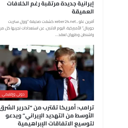
إيرانية جديدة مرتقبة رغم الخلافات
العميقة
آفرين علو ـ xeber24.net كشفت صحيفة “وول ستريت
جورنال” الأميركية، اليوم الاثنين، عن استعدادات تجريها كل من
واشنطن وطهران لعقد…
دولي وإقليمي
ترامب: أمريكا تقترب من “تحرير الشرق
الأوسط من التهديد الإيراني” ويدعو
لتوسيع الاتفاقات الإبراهيمية