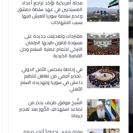
مجلة أمريكية تؤكد تراجع أعداد
المسيحيين في عهد سلطة دمشق
وعدم سلامة سوريا للعيش فيها
بسبب الانتهاكات
مقترحات وتعديلات جديدة على
مسودة قانون طرحها البرلمان
التركي لاتمام عملية السلام وحل
القضية الكردية
في إحاطة بمجلس الأمن الدولي
..تحذير أممي من تغلغل لتنظيم
داعش في سوريا وتهديده السلم
الأهلي
الشَّيخ موفق طريف يحذر من
تصاعد استهداف الدَّروز بعد تفجير
جرمانا
وفاة شابين اختناقاً أثناء صيانة