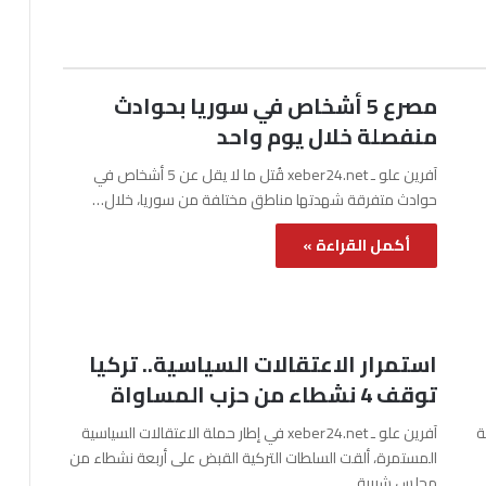
مصرع 5 أشخاص في سوريا بحوادث
منفصلة خلال يوم واحد
آفرين علو ـ xeber24.net قُتل ما لا يقل عن 5 أشخاص في
حوادث متفرقة شهدتها مناطق مختلفة من سوريا، خلال…
أكمل القراءة »
استمرار الاعتقالات السياسية.. تركيا
توقف 4 نشطاء من حزب المساواة
نة
آفرين علو ـ xeber24.net في إطار حملة الاعتقالات السياسية
المستمرة، ألقت السلطات التركية القبض على أربعة نشطاء من
مجلس شبيبة…