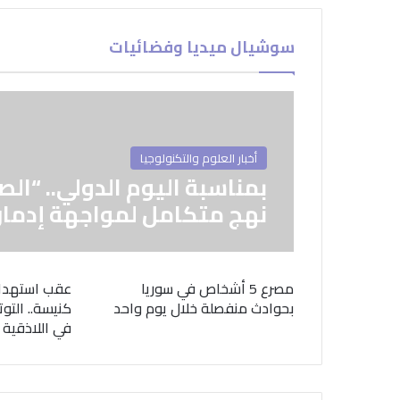
سوشيال ميديا وفضائيات
أخبار العلوم والتكنولوجيا
بمناسبة اليوم الدولي.. “الص
نهج متكامل لمواجهة إدمان
مصرع 5 أشخاص في سوريا
عقب استهدا
بحوادث منفصلة خلال يوم واحد
كنيسة.. التوت
في اللاذقية