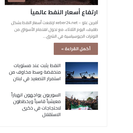
ارتفاع أسعار النفط عالمياً
آفرين علو – xeber24.net ارتفعت أسعار النفط بشكل
طفيف، اليوم الثلاثاء، مع تحول اهتمام الأسواق من
التوترات الجيوسياسية في الشرق…
أكمل القراءة »
النفط يثبت عند مستويات
منخفضة وسط مخاوف من
استمرار التصعيد في لبنان
السوريون يواجهون انهياراً
معيشياً قاسياً ويخططون
لاحتجاجات في ذكرى
الاستقلال