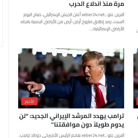
مرة منذ اندلاع الحرب
آفرين علو ـ xeber24.net أعلن الجيش الإسرائيلي، صباح اليوم
السبت، رصد إطلاق صاروخ أرض-أرض من الأراضي اليمنية باتجاه
الأراضي الإسرائيلية،…
الأخبار
ترامب يهدد المرشد الإيراني الجديد: “لن
يدوم طويلاً دون موافقتنا”
آفرين علو ـ xeber24.net هاجم الرئيس الأميركي دونالد ترامب،