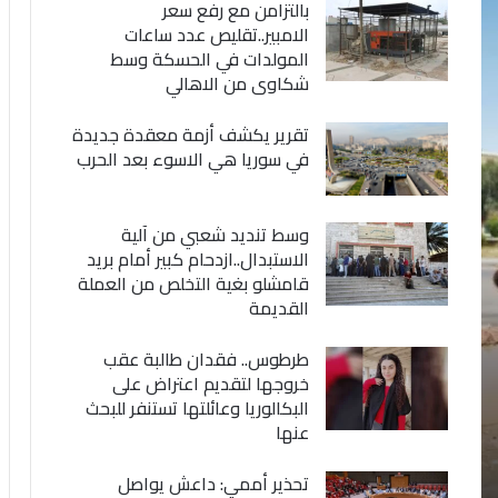
بالتزامن مع رفع سعر
الامبير..تقليص عدد ساعات
المولدات في الحسكة وسط
شكاوى من الاهالي
تقرير يكشف أزمة معقدة جديدة
في سوريا هي الاسوء بعد الحرب
وسط تنديد شعبي من آلية
الاستبدال..ازدحام كبير أمام بريد
قامشلو بغية التخلص من العملة
القديمة
طرطوس.. فقدان طالبة عقب
خروجها لتقديم اعتراض على
البكالوريا وعائلتها تستنفر للبحث
عنها
تحذير أممي: داعش يواصل