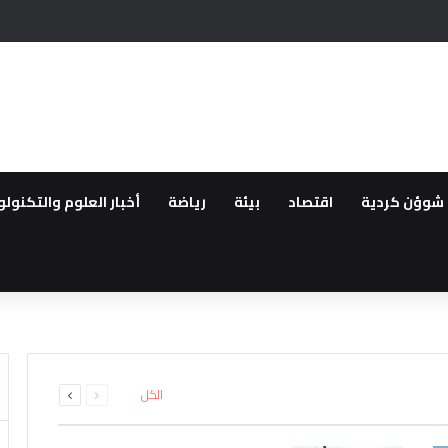
ص عدد ساعات المولدات في الحسكة وسط شكاوى من الاهالي
شوؤن كردية
اقتصاد
بيئة
رياضة
أخبار العلوم والتكنولو
قانون “تعزيز التضامن الوطني وا
اق سراح الزعيمين الكرديين اوجل
ة
ى من مهجري سري كانيه إلى الاثني
التكيف في سوريا رغم تراجع قدرا
ئل المدعومة من تركيا لتقليص دو
السابقة
التالية
الكل
الصفحة
الصفحة