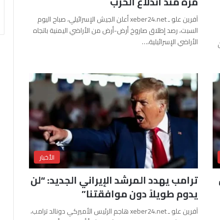
مرة منذ اندلاع الحرب
آفرين علو ـ xeber24.net أعلن الجيش الإسرائيلي، صباح اليوم
السبت، رصد إطلاق صاروخ أرض-أرض من الأراضي اليمنية باتجاه
الأراضي الإسرائيلية،…
الأخبار
ترامب يهدد المرشد الإيراني الجديد: “لن
يدوم طويلاً دون موافقتنا”
آفرين علو ـ xeber24.net هاجم الرئيس الأميركي دونالد ترامب،