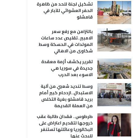
تشكيل لجنة للحد من ظاهرة
الحفر العشوائي للآبار في
قامشلو
بالتزامن مع رفع سعر
الامبير..تقليص عدد ساعات
المولدات في الحسكة وسط
شكاوى من الاهالي
تقرير يكشف أزمة معقدة
جديدة في سوريا هي
الاسوء بعد الحرب
وسط تنديد شعبي من آلية
الاستبدال..ازدحام كبير أمام
بريد قامشلو بغية التخلص
من العملة القديمة
طرطوس.. فقدان طالبة عقب
خروجها لتقديم اعتراض على
البكالوريا وعائلتها تستنفر
للبحث عنها