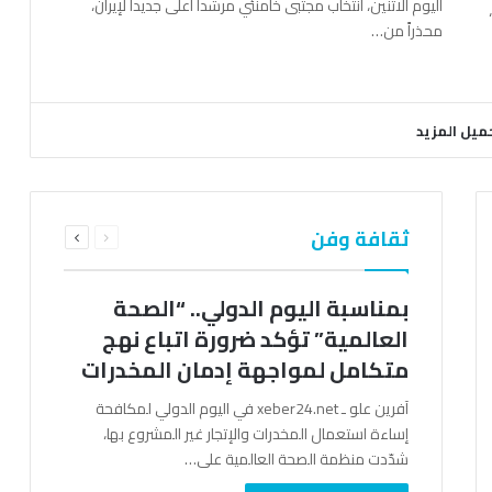
اليوم الاثنين، انتخاب مجتبى خامنئي مرشداً أعلى جديداً لإيران،
محذراً من…
ميل المزيد
السابقة
التالية
ثقافة وفن
الصفحة
الصفحة
بمناسبة اليوم الدولي.. “الصحة
العالمية” تؤكد ضرورة اتباع نهج
متكامل لمواجهة إدمان المخدرات
آفرين علو ـ xeber24.net في اليوم الدولي لمكافحة
إساءة استعمال المخدرات والإتجار غير المشروع بها،
شدّدت منظمة الصحة العالمية على…