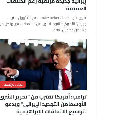
إيرانية جديدة مرتقبة رغم الخلافات
العميقة
آفرين علو ـ xeber24.net كشفت صحيفة “وول ستريت
جورنال” الأميركية، اليوم الاثنين، عن استعدادات تجريها كل من
واشنطن وطهران لعقد…
دولي وإقليمي
ترامب: أمريكا تقترب من “تحرير الشرق
الأوسط من التهديد الإيراني” ويدعو
لتوسيع الاتفاقات الإبراهيمية