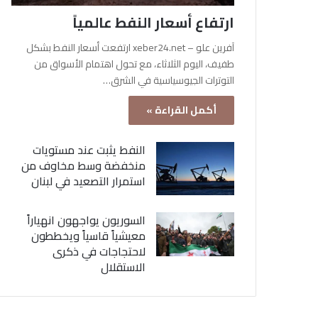
ارتفاع أسعار النفط عالمياً
آفرين علو – xeber24.net ارتفعت أسعار النفط بشكل
طفيف، اليوم الثلاثاء، مع تحول اهتمام الأسواق من
التوترات الجيوسياسية في الشرق…
أكمل القراءة »
النفط يثبت عند مستويات
منخفضة وسط مخاوف من
استمرار التصعيد في لبنان
السوريون يواجهون انهياراً
معيشياً قاسياً ويخططون
لاحتجاجات في ذكرى
الاستقلال