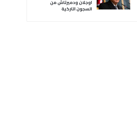
اوجلان ودميرتاش من
السجون التركية