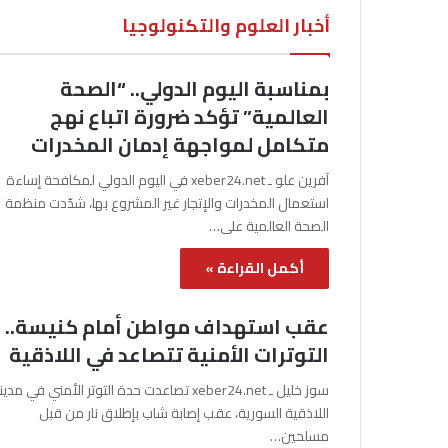
أخبار العلوم والتكنولوجيا
بمناسبة اليوم الدولي.. “الصحة
العالمية” تؤكد ضرورة اتباع نهج
متكامل لمواجهة إدمان المخدرات
آفرين علو ـ xeber24.net في اليوم الدولي لمكافحة إساءة
استعمال المخدرات والإتجار غير المشروع بها، شدّدت منظمة
الصحة العالمية على…
أكمل القراءة »
عقب استهداف مواطن أمام كنيسة..
التوترات الأمنية تتصاعد في اللاذقية
سوز خليل ـ xeber24.net تصاعدت حدة التوتر الأمني في مدي
اللاذقية السورية، عقب إصابة شاب بإطلاق نار من قبل
مسلحين…