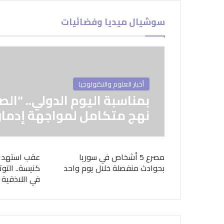
سوشيال ميديا وفضائيات
أخبار العلوم والتكنولوجيا
بمناسبة اليوم الدولي.. “الص
نهج متكامل لمواجهة إدمان
مصرع 5 أشخاص في سوريا
عقب استهدا
بحوادث منفصلة خلال يوم واحد
كنيسة.. التوت
في اللاذقية