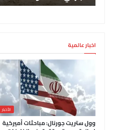
اخبار عالمية
الأخبار
وول ستريت جورنال: مباحثات أميركية