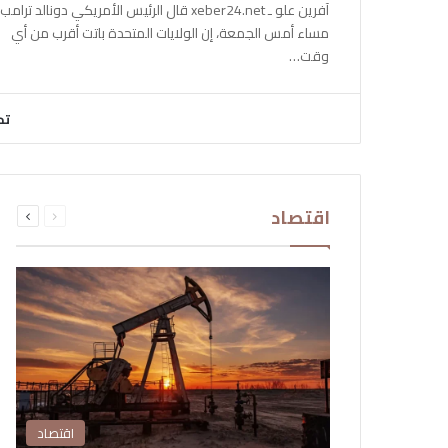
آفرين علو ـ xeber24.net قال الرئيس الأمريكي دونالد ترامب،
مساء أمس الجمعة، إن الولايات المتحدة باتت أقرب من أي
وقت…
تح
السابقة
التالية
اقتصاد
الصفحة
الصفحة
اقتصاد