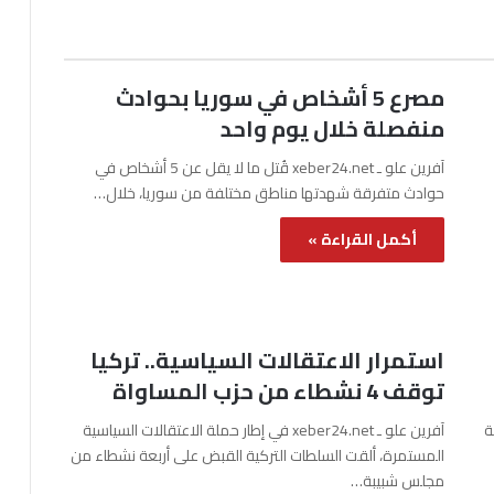
مصرع 5 أشخاص في سوريا بحوادث
منفصلة خلال يوم واحد
آفرين علو ـ xeber24.net قُتل ما لا يقل عن 5 أشخاص في
حوادث متفرقة شهدتها مناطق مختلفة من سوريا، خلال…
أكمل القراءة »
استمرار الاعتقالات السياسية.. تركيا
توقف 4 نشطاء من حزب المساواة
نة
آفرين علو ـ xeber24.net في إطار حملة الاعتقالات السياسية
المستمرة، ألقت السلطات التركية القبض على أربعة نشطاء من
مجلس شبيبة…