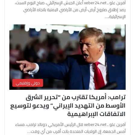
آفرين علو ـ xeber24.net أعلن الجيش الإسرائيلي، صباح اليوم السبت،
رصد إطلاق صاروخ أرض-أرض من الأراضي اليمنية باتجاه الأراضي
الإسرائيلية،…
دولي وإقليمي
ترامب: أمريكا تقترب من “تحرير الشرق
الأوسط من التهديد الإيراني” ويدعو لتوسيع
الاتفاقات الإبراهيمية
آفرين علو ـ xeber24.net قال الرئيس الأمريكي دونالد ترامب، مساء
أمس الجمعة، إن الولايات المتحدة باتت أقرب من أي وقت…