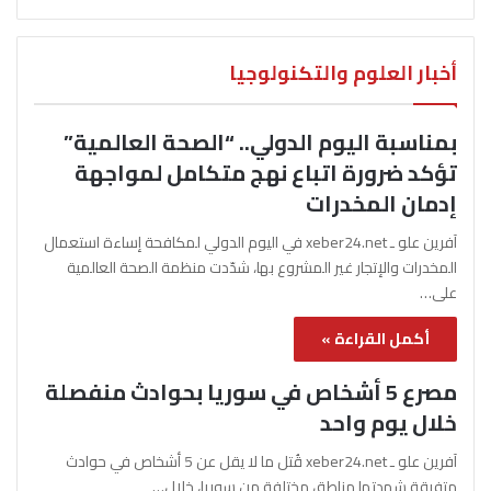
أخبار العلوم والتكنولوجيا
بمناسبة اليوم الدولي.. “الصحة العالمية”
تؤكد ضرورة اتباع نهج متكامل لمواجهة
إدمان المخدرات
آفرين علو ـ xeber24.net في اليوم الدولي لمكافحة إساءة استعمال
المخدرات والإتجار غير المشروع بها، شدّدت منظمة الصحة العالمية
على…
أكمل القراءة »
مصرع 5 أشخاص في سوريا بحوادث منفصلة
خلال يوم واحد
آفرين علو ـ xeber24.net قُتل ما لا يقل عن 5 أشخاص في حوادث
متفرقة شهدتها مناطق مختلفة من سوريا، خلال…