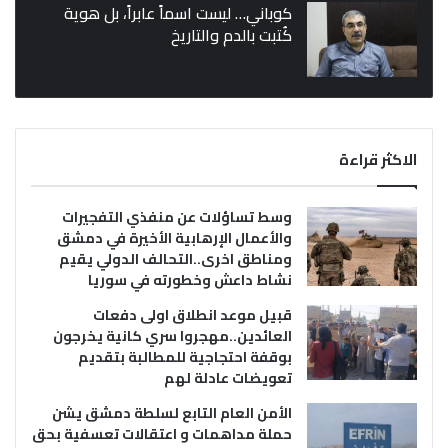
كوباني… ليست اسماً عابراً، بل هوية
كُتبت بالدم والتاريخ
الاكثر قراءة
وسط تساؤلات عن منفذي التفجيرات
والأعمال الإرهابية الأخيرة في دمشق
ومناطق اخرى..التحالف الدولي يقيم
نشاط داعش وخطورته في سوريا
قبيل موعد انطلاق اولى دفعات
العائدين..مهجروا سري كانية يخرجون
بوقفة احتجاجية للمطالبة بتقديم
تعويضات عادلة لهم
الأمن العام التابع لسلطة دمشق يشن
حملة مداهمات و اعتقالات تعسفية بحق