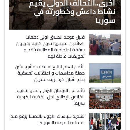
اخرى..التحالف الدولي يقيم
نشاط داعش وخطورته في
سوريا
قبيل موعد انطلاق اولى دفعات
العائدين..مهجروا سري كانية يخرجون
بوقفة احتجاجية للمطالبة بتقديم
تعويضات عادلة لهم
الأمن العام التابع لسلطة دمشق يشن
حملة مداهمات و اعتقالات تعسفية
بحق شبان كرد بريف عفرين
نائبة في البرلمان التركي تدعو لتطبيق
القانون الإطاري لحل القضية الكردية
سريعاً
تشديد سياسات اللجوء بالنمسا يرفع منح
الحماية الفرعية للسوريين