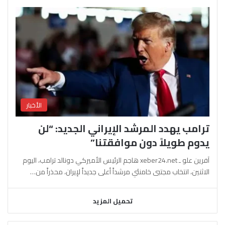
الأخبار
ترامب يهدد المرشد الإيراني الجديد: “لن
يدوم طويلاً دون موافقتنا”
آفرين علو ـ xeber24.net هاجم الرئيس الأميركي دونالد ترامب، اليوم
الاثنين، انتخاب مجتبى خامنئي مرشداً أعلى جديداً لإيران، محذراً من…
تحميل المزيد