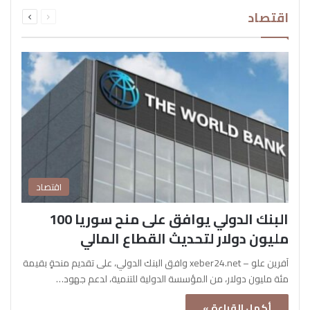
السابقة
التالية
اقتصاد
الصفحة
الصفحة
اقتصاد
البنك الدولي يوافق على منح سوريا 100
مليون دولار لتحديث القطاع المالي
آفرين علو – xeber24.net وافق البنك الدولي، على تقديم منحةٍ بقيمة
مئة مليون دولار، من المؤسسة الدولية للتنمية، لدعم جهود…
أكمل القراءة »