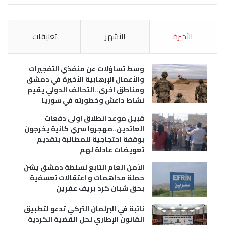
الأخيرة
الأشهر
تعليقات
وسط تساؤلات عن منفذي التفجيرات
والأعمال الإرهابية الأخيرة في دمشق
ومناطق اخرى..التحالف الدولي يقيم
نشاط داعش وخطورته في سوريا
قبيل موعد انطلاق اولى دفعات
العائدين..مهجروا سري كانية يخرجون
بوقفة احتجاجية للمطالبة بتقديم
تعويضات عادلة لهم
الأمن العام التابع لسلطة دمشق يشن
حملة مداهمات و اعتقالات تعسفية
بحق شبان كرد بريف عفرين
نائبة في البرلمان التركي تدعو لتطبيق
القانون الإطاري لحل القضية الكردية