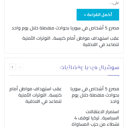
على…
أكمل القراءة »
مصرع 5 أشخاص في سوريا بحوادث منفصلة خلال يوم واحد
عقب استهداف مواطن أمام كنيسة.. التوترات الأمنية
تتصاعد في اللاذقية
بمناسبة اليوم الدولي..
السابقة
التالية
سوشيال ميديا وفضائيات
“الصحة العالمية” تؤكد
الصفحة
الصفحة
ضرورة اتباع نهج متكامل
لمواجهة إدمان المخدرات
مصرع 5 أشخاص في سوريا
عقب استهداف مواطن أمام
بحوادث منفصلة خلال يوم
كنيسة.. التوترات الأمنية
واحد
تتصاعد في اللاذقية
استمرار الاعتقالات
السياسية.. تركيا توقف 4
نشطاء من حزب المساواة