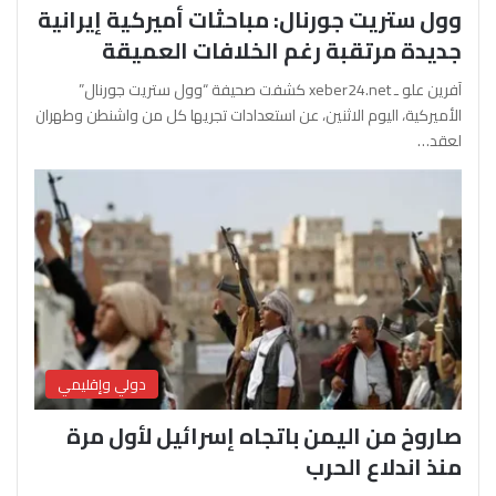
وول ستريت جورنال: مباحثات أميركية إيرانية
جديدة مرتقبة رغم الخلافات العميقة
آفرين علو ـ xeber24.net كشفت صحيفة “وول ستريت جورنال”
الأميركية، اليوم الاثنين، عن استعدادات تجريها كل من واشنطن وطهران
لعقد…
دولي وإقليمي
صاروخ من اليمن باتجاه إسرائيل لأول مرة
منذ اندلاع الحرب