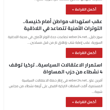
أكمل القراءة »
عقب استهداف مواطن أمام كنيسة..
التوترات الأمنية تتصاعد في اللاذقية
سوز خليل ـ xeber24.net تصاعدت حدة التوتر الأمني في مدينة اللاذقية
السورية، عقب إصابة شاب بإطلاق نار من قبل مسلحين…
أكمل القراءة »
استمرار الاعتقالات السياسية.. تركيا توقف
4 نشطاء من حزب المساواة
آفرين علو ـ xeber24.net في إطار حملة الاعتقالات السياسية
المستمرة، ألقت السلطات التركية القبض على أربعة نشطاء من مجلس
شبيبة…
أكمل القراءة »