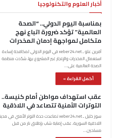
أخبار العلوم والتكنولوجيا
بمناسبة اليوم الدولي.. “الصحة
العالمية” تؤكد ضرورة اتباع نهج
متكامل لمواجهة إدمان المخدرات
آفرين علو ـ xeber24.net في اليوم الدولي لمكافحة إساءة
استعمال المخدرات والإتجار غير المشروع بها، شدّدت منظمة
الصحة العالمية على…
أكمل القراءة »
عقب استهداف مواطن أمام كنيسة..
التوترات الأمنية تتصاعد في اللاذقية
سوز خليل ـ xeber24.net تصاعدت حدة التوتر الأمني في مدي
اللاذقية السورية، عقب إصابة شاب بإطلاق نار من قبل
مسلحين…