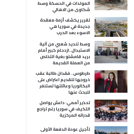
المولدات في الحسكة وسط
شكاوى من الاهالي
تقرير يكشف أزمة معقدة
جديدة في سوريا هي
الاسوء بعد الحرب
وسط تنديد شعبي من آلية
الاستبدال..ازدحام كبير أمام
بريد قامشلو بغية التخلص
من العملة القديمة
طرطوس.. فقدان طالبة عقب
خروجها لتقديم اعتراض على
البكالوريا وعائلتها تستنفر
للبحث عنها
تحذير أممي: داعش يواصل
التكيف في سوريا رغم تراجع
قدراته المركزية
تأجيل عودة الدفعة الأولى