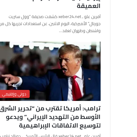
العميقة
آفرين علو ـ xeber24.net كشفت صحيفة “وول ستريت
جورنال” الأميركية، اليوم الاثنين، عن استعدادات تجريها كل من
واشنطن وطهران لعقد…
دولي وإقليمي
ترامب: أمريكا تقترب من “تحرير الشرق
الأوسط من التهديد الإيراني” ويدعو
لتوسيع الاتفاقات الإبراهيمية
آفرين علو ـ xeber24.net قال الرئيس الأمريكي دونالد ترامب،