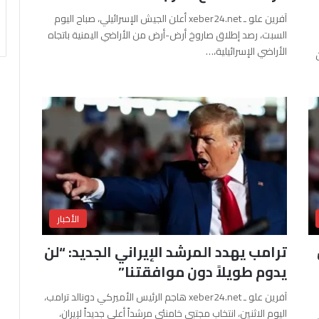
آفرين علو ـ xeber24.net أعلن الجيش الإسرائيلي، صباح اليوم
السبت، رصد إطلاق صاروخ أرض-أرض من الأراضي اليمنية باتجاه
الأراضي الإسرائيلية،…
الأخبار
ترامب يهدد المرشد الإيراني الجديد: “لن
يدوم طويلاً دون موافقتنا”
آفرين علو ـ xeber24.net هاجم الرئيس الأميركي دونالد ترامب،
اليوم الاثنين، انتخاب مجتبى خامنئي مرشداً أعلى جديداً لإيران،