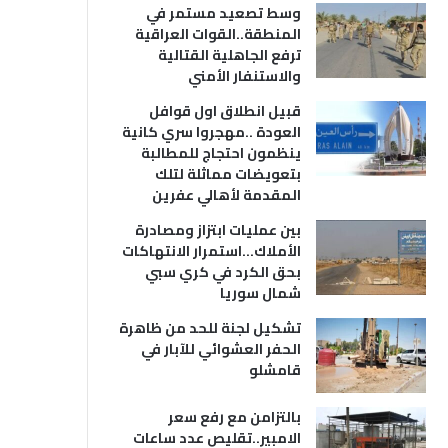
وسط تصعيد مستمر في
المنطقة..القوات العراقية
ترفع الجاهلية القتالية
والاستنفار الأمني
قبيل انطلاق اول قوافل
العودة ..مهجروا سري كانية
ينظمون احتجاج للمطالبة
بتعويضات مماثلة لتلك
المقدمة لأهالي عفرين
بين عمليات ابتزاز ومصادرة
الأملاك…استمرار الانتهاكات
بحق الكرد في كري سبي
شمال سوريا
تشكيل لجنة للحد من ظاهرة
الحفر العشوائي للآبار في
قامشلو
بالتزامن مع رفع سعر
الامبير..تقليص عدد ساعات