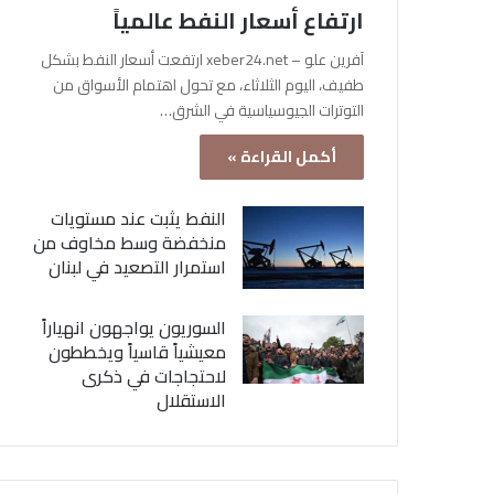
ارتفاع أسعار النفط عالمياً
آفرين علو – xeber24.net ارتفعت أسعار النفط بشكل
طفيف، اليوم الثلاثاء، مع تحول اهتمام الأسواق من
التوترات الجيوسياسية في الشرق…
أكمل القراءة »
النفط يثبت عند مستويات
منخفضة وسط مخاوف من
استمرار التصعيد في لبنان
السوريون يواجهون انهياراً
معيشياً قاسياً ويخططون
لاحتجاجات في ذكرى
الاستقلال