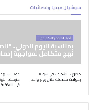
سوشيال ميديا وفضائيات
أخبار العلوم والتكنولوجيا
بمناسبة اليوم الدولي.. “الص
نهج متكامل لمواجهة إدمان
مصرع 5 أشخاص في سوريا
عقب استهدا
بحوادث منفصلة خلال يوم واحد
كنيسة.. التوت
في اللاذقية