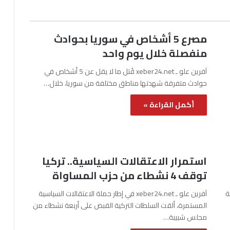
مصرع 5 أشخاص في سوريا بحوادث
منفصلة خلال يوم واحد
آفرين علو ـ xeber24.net قُتل ما لا يقل عن 5 أشخاص في
حوادث متفرقة شهدتها مناطق مختلفة من سوريا، خلال…
أكمل القراءة »
استمرار الاعتقالات السياسية.. تركيا
توقف 4 نشطاء من حزب المساواة
نة
آفرين علو ـ xeber24.net في إطار حملة الاعتقالات السياسية
المستمرة، ألقت السلطات التركية القبض على أربعة نشطاء من
مجلس شبيبة…