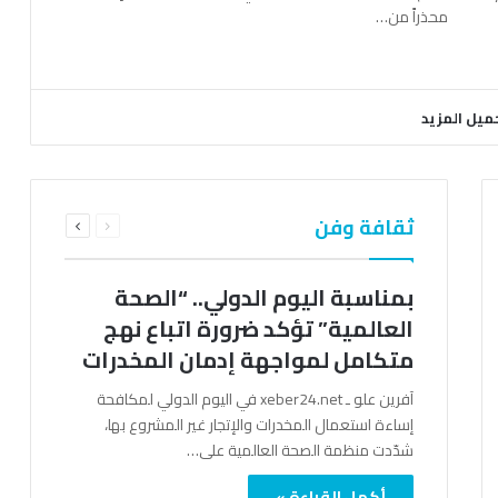
محذراً من…
ميل المزيد
السابقة
التالية
ثقافة وفن
الصفحة
الصفحة
بمناسبة اليوم الدولي.. “الصحة
العالمية” تؤكد ضرورة اتباع نهج
متكامل لمواجهة إدمان المخدرات
آفرين علو ـ xeber24.net في اليوم الدولي لمكافحة
إساءة استعمال المخدرات والإتجار غير المشروع بها،
شدّدت منظمة الصحة العالمية على…
أكمل القراءة »