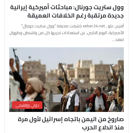
وول ستريت جورنال: مباحثات أميركية إيرانية
جديدة مرتقبة رغم الخلافات العميقة
آفرين علو ـ xeber24.net كشفت صحيفة “وول ستريت جورنال”
الأميركية، اليوم الاثنين، عن استعدادات تجريها كل من واشنطن وطهران
لعقد…
دولي وإقليمي
صاروخ من اليمن باتجاه إسرائيل لأول مرة
منذ اندلاع الحرب