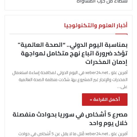
نشطاء من حزب المساواة
أخبار العلوم والتكنولوجيا
بمناسبة اليوم الدولي.. “الصحة العالمية”
تؤكد ضرورة اتباع نهج متكامل لمواجهة
إدمان المخدرات
آفرين علو ـ xeber24.net في اليوم الدولي لمكافحة إساءة استعمال
المخدرات والإتجار غير المشروع بها، شدّدت منظمة الصحة العالمية
على…
أكمل القراءة »
مصرع 5 أشخاص في سوريا بحوادث منفصلة
خلال يوم واحد
آفرين علو ـ xeber24.net قُتل ما لا يقل عن 5 أشخاص في حوادث