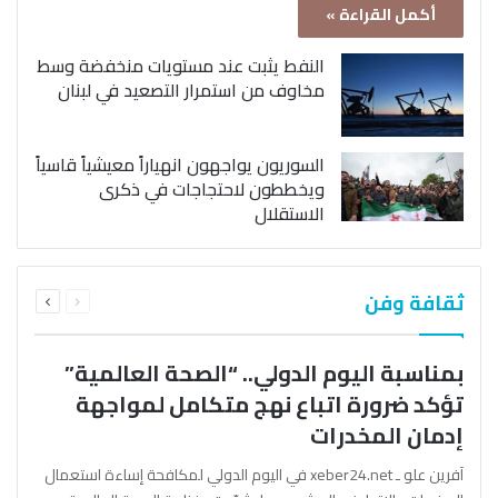
أكمل القراءة »
النفط يثبت عند مستويات منخفضة وسط
مخاوف من استمرار التصعيد في لبنان
السوريون يواجهون انهياراً معيشياً قاسياً
ويخططون لاحتجاجات في ذكرى
الاستقلال
السابقة
التالية
ثقافة وفن
الصفحة
الصفحة
بمناسبة اليوم الدولي.. “الصحة العالمية”
تؤكد ضرورة اتباع نهج متكامل لمواجهة
إدمان المخدرات
آفرين علو ـ xeber24.net في اليوم الدولي لمكافحة إساءة استعمال