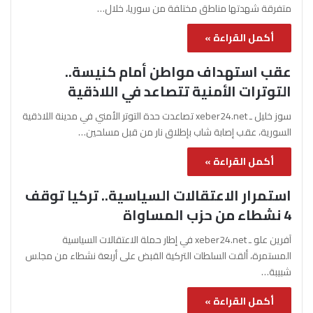
متفرقة شهدتها مناطق مختلفة من سوريا، خلال…
أكمل القراءة »
عقب استهداف مواطن أمام كنيسة..
التوترات الأمنية تتصاعد في اللاذقية
سوز خليل ـ xeber24.net تصاعدت حدة التوتر الأمني في مدينة اللاذقية
السورية، عقب إصابة شاب بإطلاق نار من قبل مسلحين…
أكمل القراءة »
استمرار الاعتقالات السياسية.. تركيا توقف
4 نشطاء من حزب المساواة
آفرين علو ـ xeber24.net في إطار حملة الاعتقالات السياسية
المستمرة، ألقت السلطات التركية القبض على أربعة نشطاء من مجلس
شبيبة…
أكمل القراءة »