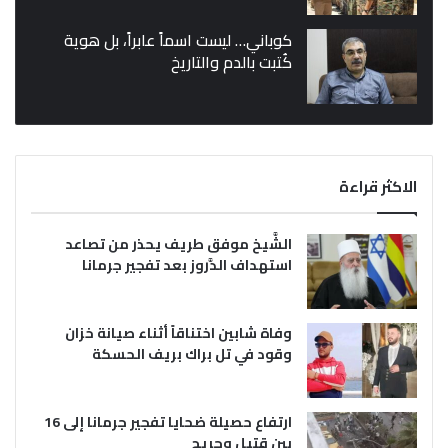
كوباني… ليست اسماً عابراً، بل هوية
كُتبت بالدم والتاريخ
الاكثر قراءة
الشَّيخ موفق طريف يحذر من تصاعد
استهداف الدَّروز بعد تفجير جرمانا
وفاة شابين اختناقاً أثناء صيانة خزان
وقود في تل براك بريف الحسكة
ارتفاع حصيلة ضحايا تفجير جرمانا إلى 16
بين قتيل وجريح