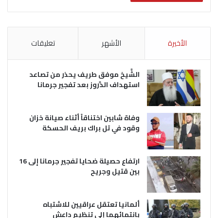
الأخيرة
الأشهر
تعليقات
الشَّيخ موفق طريف يحذر من تصاعد
استهداف الدَّروز بعد تفجير جرمانا
وفاة شابين اختناقاً أثناء صيانة خزان
وقود في تل براك بريف الحسكة
ارتفاع حصيلة ضحايا تفجير جرمانا إلى 16
بين قتيل وجريح
ألمانيا تعتقل عراقيين للاشتباه
بانتمائهما إلى تنظيم داعش