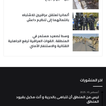
ألمانيا تعتقل عراقيين للاشتباه
بانتمائهما إلى تنظيم داعش
وسط تصعيد مستمر في
المنطقة..القوات العراقية ترفع الجاهلية
القتالية والاستنفار الأمني
اخر المنشورات
أغسطس 10, 2025
ليس من المنطق أن تتباهى بالحرية و أنت مكبل بقيود
المنطق