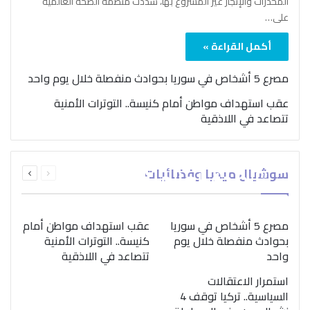
المخدرات والإتجار غير المشروع بها، شدّدت منظمة الصحة العالمية
على…
أكمل القراءة »
مصرع 5 أشخاص في سوريا بحوادث منفصلة خلال يوم واحد
عقب استهداف مواطن أمام كنيسة.. التوترات الأمنية
تتصاعد في اللاذقية
بمناسبة اليوم الدولي..
السابقة
التالية
سوشيال ميديا وفضائيات
“الصحة العالمية” تؤكد
الصفحة
الصفحة
ضرورة اتباع نهج متكامل
لمواجهة إدمان المخدرات
مصرع 5 أشخاص في سوريا
عقب استهداف مواطن أمام
بحوادث منفصلة خلال يوم
كنيسة.. التوترات الأمنية
واحد
تتصاعد في اللاذقية
استمرار الاعتقالات
السياسية.. تركيا توقف 4