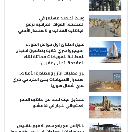
وسط تصعيد مستمر في
المنطقة..القوات العراقية ترفع
الجاهلية القتالية والاستنفار الأمني
قبيل انطلاق اول قوافل العودة
..مهجروا سري كانية ينظمون احتجاج
للمطالبة بتعويضات مماثلة لتلك
المقدمة لأهالي عفرين
بين عمليات ابتزاز ومصادرة الأملاك…
استمرار الانتهاكات بحق الكرد في كري
سبي شمال سوريا
تشكيل لجنة للحد من ظاهرة الحفر
العشوائي للآبار في قامشلو
بالتزامن مع رفع سعر الامبير..تقليص
عدد ساعات المولدات في الحسكة وسط