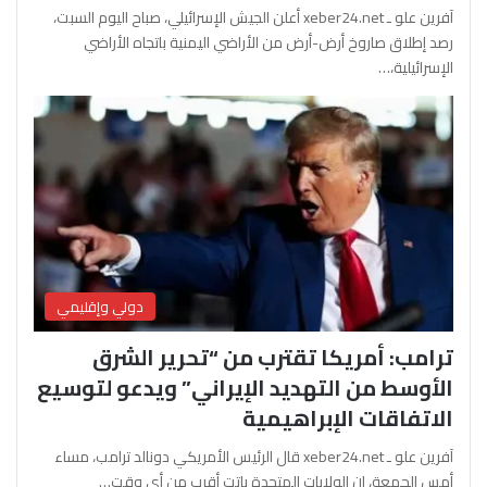
آفرين علو ـ xeber24.net أعلن الجيش الإسرائيلي، صباح اليوم السبت،
رصد إطلاق صاروخ أرض-أرض من الأراضي اليمنية باتجاه الأراضي
الإسرائيلية،…
دولي وإقليمي
ترامب: أمريكا تقترب من “تحرير الشرق
الأوسط من التهديد الإيراني” ويدعو لتوسيع
الاتفاقات الإبراهيمية
آفرين علو ـ xeber24.net قال الرئيس الأمريكي دونالد ترامب، مساء
أمس الجمعة، إن الولايات المتحدة باتت أقرب من أي وقت…