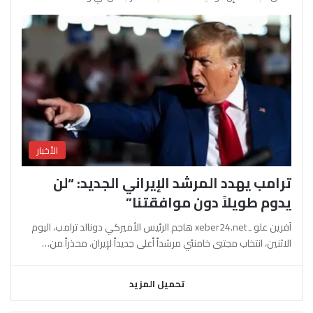
الأخبار
ترامب يهدد المرشد الإيراني الجديد: “لن
يدوم طويلاً دون موافقتنا”
آفرين علو ـ xeber24.net هاجم الرئيس الأميركي دونالد ترامب، اليوم
الاثنين، انتخاب مجتبى خامنئي مرشداً أعلى جديداً لإيران، محذراً من…
تحميل المزيد