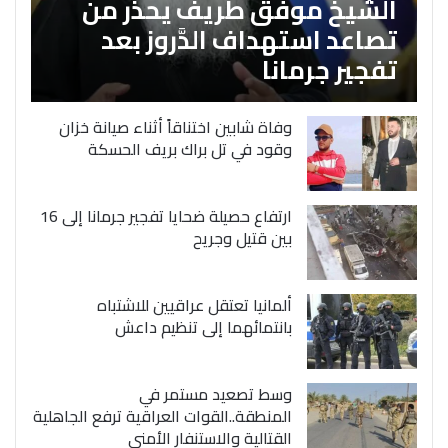
الشَّيخ موفق طريف يحذر من
تصاعد استهداف الدَّروز بعد
تفجير جرمانا
وفاة شابين اختناقاً أثناء صيانة خزان
وقود في تل براك بريف الحسكة
ارتفاع حصيلة ضحايا تفجير جرمانا إلى 16
بين قتيل وجريح
ألمانيا تعتقل عراقيين للاشتباه
بانتمائهما إلى تنظيم داعش
وسط تصعيد مستمر في
المنطقة..القوات العراقية ترفع الجاهلية
القتالية والاستنفار الأمني