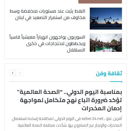
النفط يثبت عند مستويات منخفضة وسط
مخاوف من استمرار التصعيد في لبنان
السوريون يواجهون انهياراً معيشياً قاسياً
ويخططون لاحتجاجات في ذكرى
الاستقلال
السابقة
التالية
ثقافة وفن
الصفحة
الصفحة
بمناسبة اليوم الدولي.. “الصحة العالمية”
تؤكد ضرورة اتباع نهج متكامل لمواجهة
إدمان المخدرات
آفرين علو ـ xeber24.net في اليوم الدولي لمكافحة إساءة استعمال
المخدرات والإتجار غير المشروع بها، شدّدت منظمة الصحة العالمية