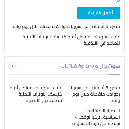
على…
أكمل القراءة »
مصرع 5 أشخاص في سوريا بحوادث منفصلة خلال يوم واحد
عقب استهداف مواطن أمام كنيسة.. التوترات الأمنية
تتصاعد في اللاذقية
بمناسبة اليوم الدولي..
السابقة
التالية
سوشيال ميديا وفضائيات
“الصحة العالمية” تؤكد
الصفحة
الصفحة
ضرورة اتباع نهج متكامل
لمواجهة إدمان المخدرات
مصرع 5 أشخاص في سوريا
عقب استهداف مواطن أمام
بحوادث منفصلة خلال يوم
كنيسة.. التوترات الأمنية
واحد
تتصاعد في اللاذقية
استمرار الاعتقالات
السياسية.. تركيا توقف 4
نشطاء من حزب المساواة