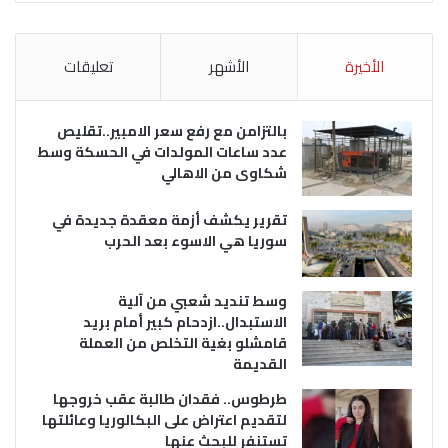
الأخيرة
الأشهر
تعليقات
بالتزامن مع رفع سعر الامبير..تقليص
عدد ساعات المولدات في الحسكة وسط
شكاوى من الاهالي
تقرير يكشف أزمة معقدة جديدة في
سوريا هي الاسوء بعد الحرب
وسط تنديد شعبي من آلية
الاستبدال..ازدحام كبير أمام بريد
قامشلو بغية التخلص من العملة
القديمة
طرطوس.. فقدان طالبة عقب خروجها
لتقديم اعتراض على البكالوريا وعائلتها
تستنفر للبحث عنها