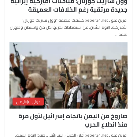
وول ستريت جورنال: مباحثات أميركية إيرانية
جديدة مرتقبة رغم الخلافات العميقة
آفرين علو ـ xeber24.net كشفت صحيفة “وول ستريت جورنال”
الأميركية، اليوم الاثنين، عن استعدادات تجريها كل من واشنطن وطهران
لعقد…
دولي وإقليمي
صاروخ من اليمن باتجاه إسرائيل لأول مرة
منذ اندلاع الحرب
آفرين علو ـ xeber24.net أعلن الجيش الإسرائيلي، صباح اليوم السبت،