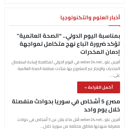
أخبار العلوم والتكنولوجيا
بمناسبة اليوم الدولي.. “الصحة العالمية”
تؤكد ضرورة اتباع نهج متكامل لمواجهة
إدمان المخدرات
آفرين علو ـ xeber24.net في اليوم الدولي لمكافحة إساءة استعمال
المخدرات والإتجار غير المشروع بها، شدّدت منظمة الصحة العالمية
على…
أكمل القراءة »
مصرع 5 أشخاص في سوريا بحوادث منفصلة
خلال يوم واحد
آفرين علو ـ xeber24.net قُتل ما لا يقل عن 5 أشخاص في حوادث
متفرقة شهدتها مناطق مختلفة من سوريا، خلال…