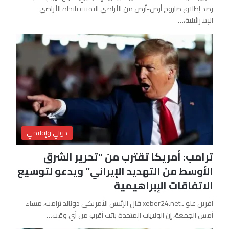
رصد إطلاق صاروخ أرض-أرض من الأراضي اليمنية باتجاه الأراضي
الإسرائيلية،…
دولي وإقليمي
ترامب: أمريكا تقترب من “تحرير الشرق
الأوسط من التهديد الإيراني” ويدعو لتوسيع
الاتفاقات الإبراهيمية
آفرين علو ـ xeber24.net قال الرئيس الأمريكي دونالد ترامب، مساء
أمس الجمعة، إن الولايات المتحدة باتت أقرب من أي وقت…