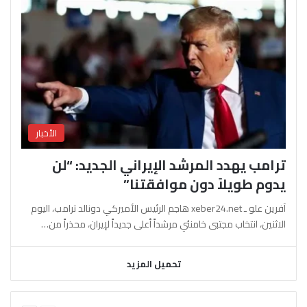
الأخبار
ترامب يهدد المرشد الإيراني الجديد: “لن
يدوم طويلاً دون موافقتنا”
آفرين علو ـ xeber24.net هاجم الرئيس الأميركي دونالد ترامب، اليوم
الاثنين، انتخاب مجتبى خامنئي مرشداً أعلى جديداً لإيران، محذراً من…
تحميل المزيد
السابقة
التالية