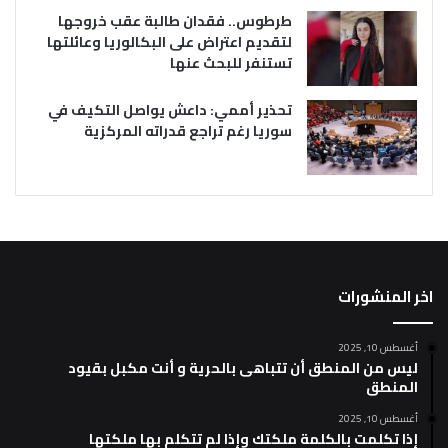
طرطوس.. فقدان طالبة عقب خروجها
لتقديم اعتراض على البكالوريا وعائلتها
تستنفر للبحث عنها
تحذير أممي: داعش يواصل التكيف في
سوريا رغم تراجع قدراته المركزية
اخر المنشورات
أغسطس 10, 2025
ليس من المنطق أن تتباهى بالحرية و أنت مكبل بقيود
المنطق
أغسطس 10, 2025
إذا تكلمت بالكلمة ملكتك وإذا لم تتكلم بها ملكتها