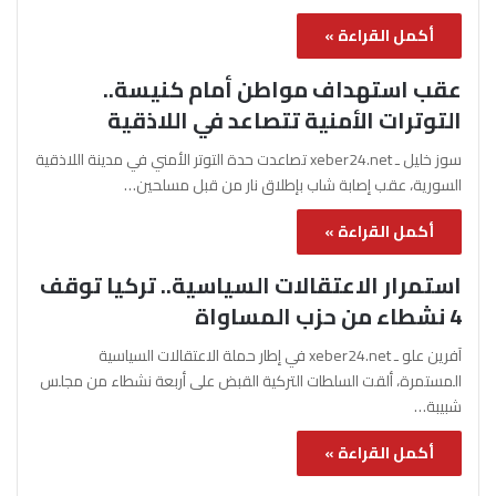
أكمل القراءة »
عقب استهداف مواطن أمام كنيسة..
التوترات الأمنية تتصاعد في اللاذقية
سوز خليل ـ xeber24.net تصاعدت حدة التوتر الأمني في مدينة اللاذقية
السورية، عقب إصابة شاب بإطلاق نار من قبل مسلحين…
أكمل القراءة »
استمرار الاعتقالات السياسية.. تركيا توقف
4 نشطاء من حزب المساواة
آفرين علو ـ xeber24.net في إطار حملة الاعتقالات السياسية
المستمرة، ألقت السلطات التركية القبض على أربعة نشطاء من مجلس
شبيبة…
أكمل القراءة »