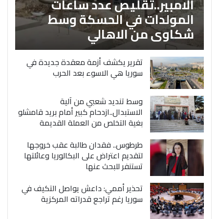
الامبير..تقليص عدد ساعات
المولدات في الحسكة وسط
شكاوى من الاهالي
تقرير يكشف أزمة معقدة جديدة في
سوريا هي الاسوء بعد الحرب
وسط تنديد شعبي من آلية
الاستبدال..ازدحام كبير أمام بريد قامشلو
بغية التخلص من العملة القديمة
طرطوس.. فقدان طالبة عقب خروجها
لتقديم اعتراض على البكالوريا وعائلتها
تستنفر للبحث عنها
تحذير أممي: داعش يواصل التكيف في
سوريا رغم تراجع قدراته المركزية