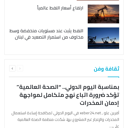
ارتفاع أسعار النفط عالمياً
النفط يثبت عند مستويات منخفضة وسط
مخاوف من استمرار التصعيد في لبنان
السابقة
التالية
ثقافة وفن
الصفحة
الصفحة
بمناسبة اليوم الدولي.. “الصحة العالمية”
تؤكد ضرورة اتباع نهج متكامل لمواجهة
إدمان المخدرات
آفرين علو ـ xeber24.net في اليوم الدولي لمكافحة إساءة استعمال
المخدرات والإتجار غير المشروع بها، شدّدت منظمة الصحة العالمية
على…