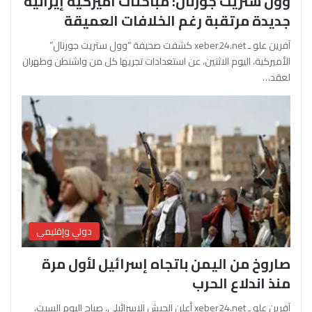
وول ستريت جورنال: مباحثات أميركية إيرانية
جديدة مرتقبة رغم الخلافات العميقة
آفرين علو ـ xeber24.net كشفت صحيفة “وول ستريت جورنال”
الأميركية، اليوم الاثنين، عن استعدادات تجريها كل من واشنطن وطهران
لعقد…
دولي وإقليمي
صاروخ من اليمن باتجاه إسرائيل لأول مرة
منذ اندلاع الحرب
آفرين علو ـ xeber24.net أعلن الجيش الإسرائيلي، صباح اليوم السبت،