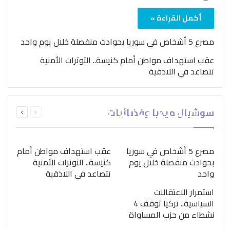
أكمل القراءة »
مصرع 5 أشخاص في سوريا بحوادث منفصلة خلال يوم واحد
عقب استهداف مواطن أمام كنيسة.. التوترات الأمنية
تتصاعد في اللاذقية
بمناسبة اليوم الدولي..
السابقة
التالية
سوشيال ميديا وفضائيات
“الصحة العالمية” تؤكد
الصفحة
الصفحة
ضرورة اتباع نهج متكامل
لمواجهة إدمان المخدرات
مصرع 5 أشخاص في سوريا
عقب استهداف مواطن أمام
بحوادث منفصلة خلال يوم
كنيسة.. التوترات الأمنية
واحد
تتصاعد في اللاذقية
استمرار الاعتقالات
السياسية.. تركيا توقف 4
نشطاء من حزب المساواة