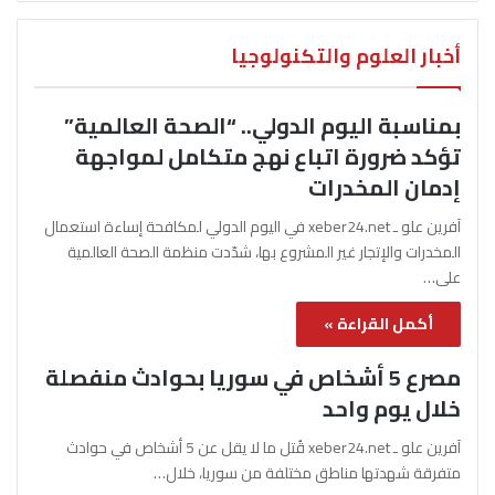
أخبار العلوم والتكنولوجيا
بمناسبة اليوم الدولي.. “الصحة العالمية”
تؤكد ضرورة اتباع نهج متكامل لمواجهة
إدمان المخدرات
آفرين علو ـ xeber24.net في اليوم الدولي لمكافحة إساءة استعمال
المخدرات والإتجار غير المشروع بها، شدّدت منظمة الصحة العالمية
على…
أكمل القراءة »
مصرع 5 أشخاص في سوريا بحوادث منفصلة
خلال يوم واحد
آفرين علو ـ xeber24.net قُتل ما لا يقل عن 5 أشخاص في حوادث
متفرقة شهدتها مناطق مختلفة من سوريا، خلال…