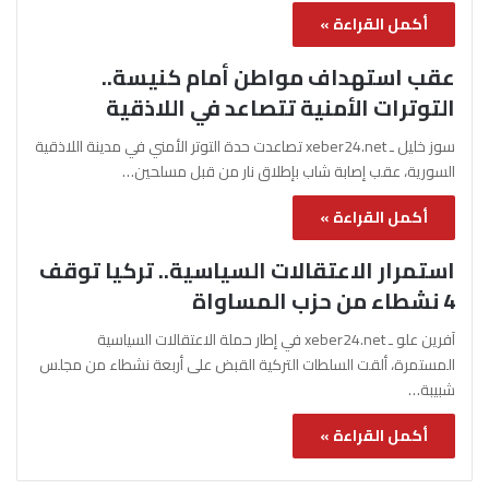
أكمل القراءة »
عقب استهداف مواطن أمام كنيسة..
التوترات الأمنية تتصاعد في اللاذقية
سوز خليل ـ xeber24.net تصاعدت حدة التوتر الأمني في مدينة اللاذقية
السورية، عقب إصابة شاب بإطلاق نار من قبل مسلحين…
أكمل القراءة »
استمرار الاعتقالات السياسية.. تركيا توقف
4 نشطاء من حزب المساواة
آفرين علو ـ xeber24.net في إطار حملة الاعتقالات السياسية
المستمرة، ألقت السلطات التركية القبض على أربعة نشطاء من مجلس
شبيبة…
أكمل القراءة »