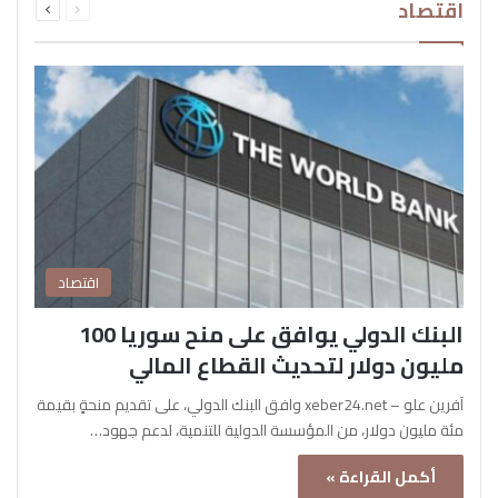
اقتصاد
الصفحة
الصفحة
اقتصاد
البنك الدولي يوافق على منح سوريا 100
مليون دولار لتحديث القطاع المالي
آفرين علو – xeber24.net وافق البنك الدولي، على تقديم منحةٍ بقيمة
مئة مليون دولار، من المؤسسة الدولية للتنمية، لدعم جهود…
أكمل القراءة »