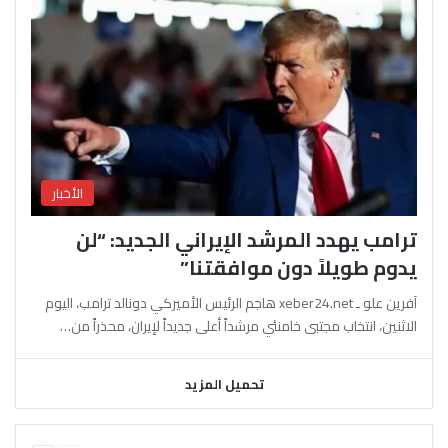
الأخبار
ترامب يهدد المرشد الإيراني الجديد: “لن
يدوم طويلاً دون موافقتنا”
آفرين علو ـ xeber24.net هاجم الرئيس الأميركي دونالد ترامب، اليوم
الاثنين، انتخاب مجتبى خامنئي مرشداً أعلى جديداً لإيران، محذراً من…
تحميل المزيد
السابقة
التالية