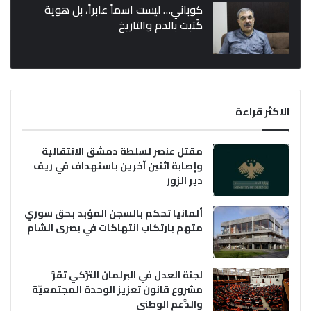
كوباني… ليست اسماً عابراً، بل هوية
كُتبت بالدم والتاريخ
الاكثر قراءة
مقتل عنصر لسلطة دمشق الانتقالية
وإصابة اثنين آخرين باستهداف في ريف
دير الزور
ألمانيا تحكم بالسجن المؤبد بحق سوري
متهم بارتكاب انتهاكات في بصرى الشام
لجنة العدل في البرلمان التُّركي تقرُّ
مشروع قانون تعزيز الوحدة المجتمعيَّة
والدَّعم الوطني