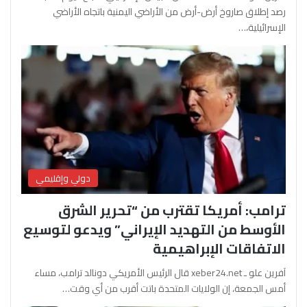
رصد إطلاق صاروخ أرض-أرض من الأراضي اليمنية باتجاه الأراضي
الإسرائيلية،…
دولي وإقليمي
ترامب: أمريكا تقترب من “تحرير الشرق
الأوسط من التهديد الإيراني” ويدعو لتوسيع
الاتفاقات الإبراهيمية
آفرين علو ـ xeber24.net قال الرئيس الأمريكي دونالد ترامب، مساء
أمس الجمعة، إن الولايات المتحدة باتت أقرب من أي وقت…