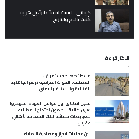
كوباني… ليست اسماً عابراً، بل هوية
كُتبت بالدم والتاريخ
الاكثر قراءة
وسط تصعيد مستمر في
المنطقة..القوات العراقية ترفع الجاهلية
القتالية والاستنفار الأمني
قبيل انطلاق اول قوافل العودة ..مهجروا
سري كانية ينظمون احتجاج للمطالبة
بتعويضات مماثلة لتلك المقدمة لأهالي
عفرين
بين عمليات ابتزاز ومصادرة الأملاك…