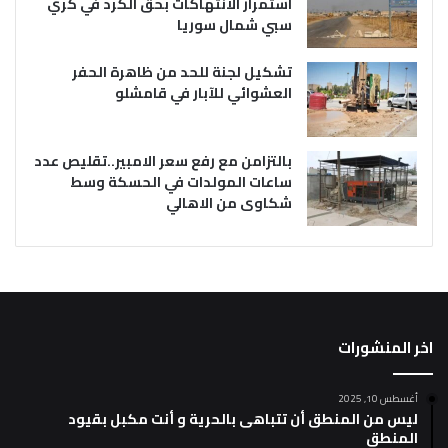
استمرار الانتهاكات بحق الكرد في كري
سبي شمال سوريا
تشكيل لجنة للحد من ظاهرة الحفر
العشوائي للآبار في قامشلو
بالتزامن مع رفع سعر الامبير..تقليص عدد
ساعات المولدات في الحسكة وسط
شكاوى من الاهالي
اخر المنشورات
أغسطس 10, 2025
ليس من المنطق أن تتباهى بالحرية و أنت مكبل بقيود
المنطق