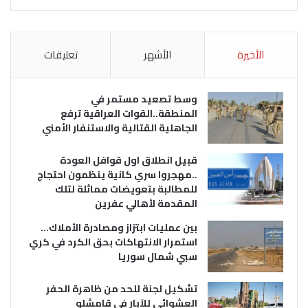
الأخيرة
الأشهر
تعليقات
وسط تصعيد مستمر في
المنطقة..القوات العراقية ترفع
الجاهلية القتالية والاستنفار الأمني
قبيل انطلاق اول قوافل العودة
..مهجروا سري كانية ينظمون احتجاج
للمطالبة بتعويضات مماثلة لتلك
المقدمة لأهالي عفرين
بين عمليات ابتزاز ومصادرة الأملاك…
استمرار الانتهاكات بحق الكرد في كري
سبي شمال سوريا
تشكيل لجنة للحد من ظاهرة الحفر
العشوائي للآبار في قامشلو