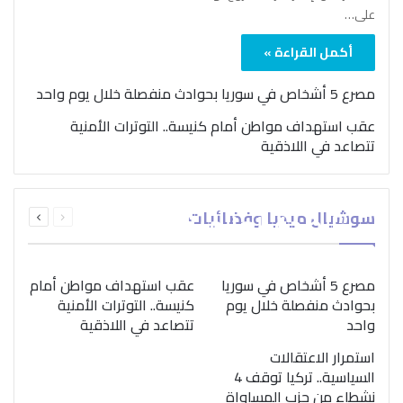
على…
أكمل القراءة »
مصرع 5 أشخاص في سوريا بحوادث منفصلة خلال يوم واحد
عقب استهداف مواطن أمام كنيسة.. التوترات الأمنية
تتصاعد في اللاذقية
بمناسبة اليوم الدولي..
السابقة
التالية
سوشيال ميديا وفضائيات
“الصحة العالمية” تؤكد
الصفحة
الصفحة
ضرورة اتباع نهج متكامل
لمواجهة إدمان المخدرات
مصرع 5 أشخاص في سوريا
عقب استهداف مواطن أمام
بحوادث منفصلة خلال يوم
كنيسة.. التوترات الأمنية
واحد
تتصاعد في اللاذقية
استمرار الاعتقالات
السياسية.. تركيا توقف 4
نشطاء من حزب المساواة