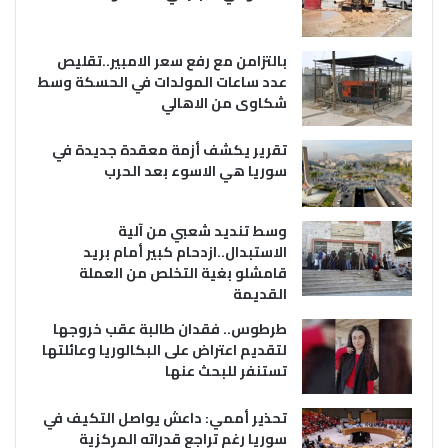
بالتزامن مع رفع سعر الامبير..تقليص
عدد ساعات المولدات في الحسكة وسط
شكاوى من الاهالي
تقرير يكشف أزمة معقدة جديدة في
سوريا هي الاسوء بعد الحرب
وسط تنديد شعبي من آلية
الاستبدال..ازدحام كبير أمام بريد
قامشلو بغية التخلص من العملة
القديمة
طرطوس.. فقدان طالبة عقب خروجها
لتقديم اعتراض على البكالوريا وعائلتها
تستنفر للبحث عنها
تحذير أممي: داعش يواصل التكيف في
سوريا رغم تراجع قدراته المركزية