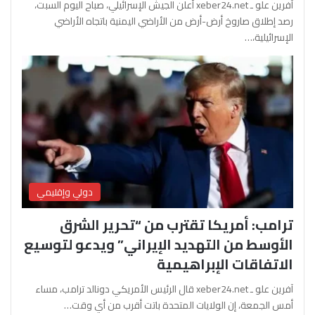
آفرين علو ـ xeber24.net أعلن الجيش الإسرائيلي، صباح اليوم السبت،
رصد إطلاق صاروخ أرض-أرض من الأراضي اليمنية باتجاه الأراضي
الإسرائيلية،…
دولي وإقليمي
ترامب: أمريكا تقترب من “تحرير الشرق
الأوسط من التهديد الإيراني” ويدعو لتوسيع
الاتفاقات الإبراهيمية
آفرين علو ـ xeber24.net قال الرئيس الأمريكي دونالد ترامب، مساء
أمس الجمعة، إن الولايات المتحدة باتت أقرب من أي وقت…