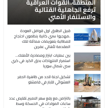
المنطقة..القوات العراقية
ترفع الجاهلية القتالية
والاستنفار الأمني
قبيل انطلاق اول قوافل العودة
..مهجروا سري كانية ينظمون احتجاج
للمطالبة بتعويضات مماثلة لتلك
المقدمة لأهالي عفرين
بين عمليات ابتزاز ومصادرة الأملاك…
استمرار الانتهاكات بحق الكرد في كري
سبي شمال سوريا
تشكيل لجنة للحد من ظاهرة الحفر
العشوائي للآبار في قامشلو
بالتزامن مع رفع سعر الامبير..تقليص عدد
ساعات المولدات في الحسكة وسط