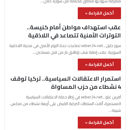
متفرقة شهدتها مناطق مختلفة من سوريا، خلال…
أكمل القراءة »
عقب استهداف مواطن أمام كنيسة..
التوترات الأمنية تتصاعد في اللاذقية
سوز خليل ـ xeber24.net تصاعدت حدة التوتر الأمني في مدينة اللاذقية
السورية، عقب إصابة شاب بإطلاق نار من قبل مسلحين…
أكمل القراءة »
استمرار الاعتقالات السياسية.. تركيا توقف
4 نشطاء من حزب المساواة
آفرين علو ـ xeber24.net في إطار حملة الاعتقالات السياسية
المستمرة، ألقت السلطات التركية القبض على أربعة نشطاء من مجلس
شبيبة…
أكمل القراءة »