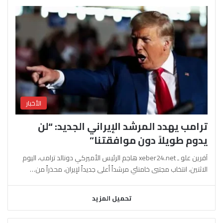
الأخبار
ترامب يهدد المرشد الإيراني الجديد: “لن
يدوم طويلاً دون موافقتنا”
آفرين علو ـ xeber24.net هاجم الرئيس الأميركي دونالد ترامب، اليوم
الاثنين، انتخاب مجتبى خامنئي مرشداً أعلى جديداً لإيران، محذراً من…
تحميل المزيد