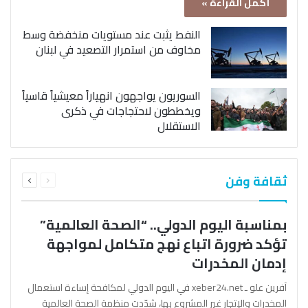
أكمل القراءة »
النفط يثبت عند مستويات منخفضة وسط
مخاوف من استمرار التصعيد في لبنان
السوريون يواجهون انهياراً معيشياً قاسياً
ويخططون لاحتجاجات في ذكرى
الاستقلال
السابقة
التالية
ثقافة وفن
الصفحة
الصفحة
بمناسبة اليوم الدولي.. “الصحة العالمية”
تؤكد ضرورة اتباع نهج متكامل لمواجهة
إدمان المخدرات
آفرين علو ـ xeber24.net في اليوم الدولي لمكافحة إساءة استعمال
المخدرات والإتجار غير المشروع بها، شدّدت منظمة الصحة العالمية