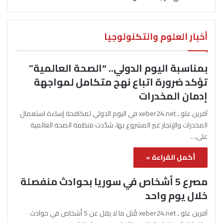
أخبار العلوم والتكنولوجيا
بمناسبة اليوم الدولي.. “الصحة العالمية”
تؤكد ضرورة اتباع نهج متكامل لمواجهة
إدمان المخدرات
آفرين علو ـ xeber24.net في اليوم الدولي لمكافحة إساءة استعمال
المخدرات والإتجار غير المشروع بها، شدّدت منظمة الصحة العالمية
على…
أكمل القراءة »
مصرع 5 أشخاص في سوريا بحوادث منفصلة
خلال يوم واحد
آفرين علو ـ xeber24.net قُتل ما لا يقل عن 5 أشخاص في حوادث