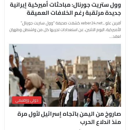
وول ستريت جورنال: مباحثات أميركية إيرانية
جديدة مرتقبة رغم الخلافات العميقة
آفرين علو ـ xeber24.net كشفت صحيفة “وول ستريت جورنال”
الأميركية، اليوم الاثنين، عن استعدادات تجريها كل من واشنطن وطهران
لعقد…
دولي وإقليمي
صاروخ من اليمن باتجاه إسرائيل لأول مرة
منذ اندلاع الحرب