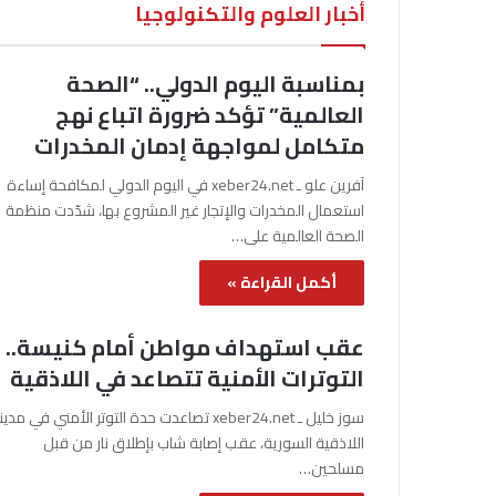
أخبار العلوم والتكنولوجيا
بمناسبة اليوم الدولي.. “الصحة
العالمية” تؤكد ضرورة اتباع نهج
متكامل لمواجهة إدمان المخدرات
آفرين علو ـ xeber24.net في اليوم الدولي لمكافحة إساءة
استعمال المخدرات والإتجار غير المشروع بها، شدّدت منظمة
الصحة العالمية على…
أكمل القراءة »
عقب استهداف مواطن أمام كنيسة..
التوترات الأمنية تتصاعد في اللاذقية
سوز خليل ـ xeber24.net تصاعدت حدة التوتر الأمني في مدي
اللاذقية السورية، عقب إصابة شاب بإطلاق نار من قبل
مسلحين…