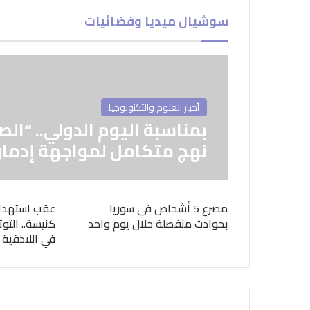
سوشيال ميديا وفضائيات
أخبار العلوم والتكنولوجيا
بمناسبة اليوم الدولي.. “الص
نهج متكامل لمواجهة إدمان
مصرع 5 أشخاص في سوريا
عقب استهدا
بحوادث منفصلة خلال يوم واحد
كنيسة.. التوت
في اللاذقية