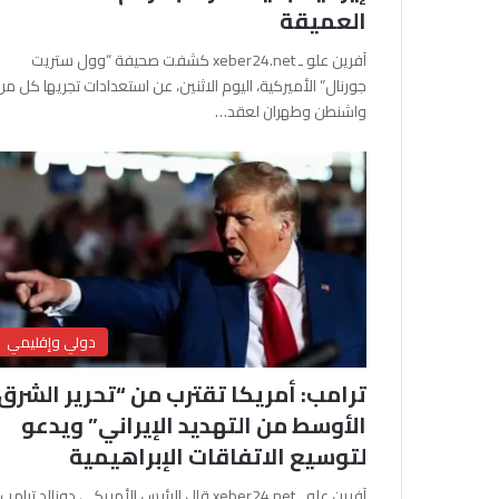
العميقة
آفرين علو ـ xeber24.net كشفت صحيفة “وول ستريت
جورنال” الأميركية، اليوم الاثنين، عن استعدادات تجريها كل من
واشنطن وطهران لعقد…
دولي وإقليمي
ترامب: أمريكا تقترب من “تحرير الشرق
الأوسط من التهديد الإيراني” ويدعو
لتوسيع الاتفاقات الإبراهيمية
آفرين علو ـ xeber24.net قال الرئيس الأمريكي دونالد ترامب،