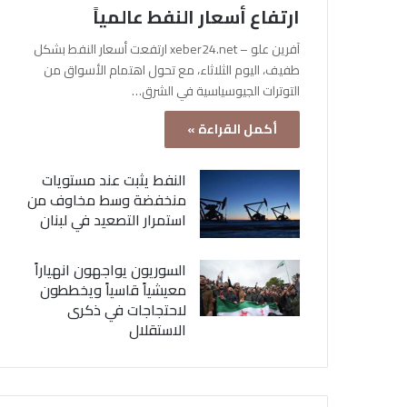
ارتفاع أسعار النفط عالمياً
آفرين علو – xeber24.net ارتفعت أسعار النفط بشكل
طفيف، اليوم الثلاثاء، مع تحول اهتمام الأسواق من
التوترات الجيوسياسية في الشرق…
أكمل القراءة »
النفط يثبت عند مستويات
منخفضة وسط مخاوف من
استمرار التصعيد في لبنان
السوريون يواجهون انهياراً
معيشياً قاسياً ويخططون
لاحتجاجات في ذكرى
الاستقلال