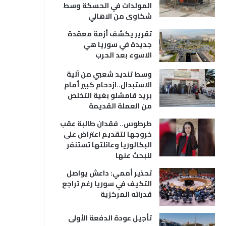
المولدات في الحسكة وسط
شكاوى من الاهالي
تقرير يكشف أزمة معقدة
جديدة في سوريا هي
الاسوء بعد الحرب
وسط تنديد شعبي من آلية
الاستبدال..ازدحام كبير أمام
بريد قامشلو بغية التخلص
من العملة القديمة
طرطوس.. فقدان طالبة عقب
خروجها لتقديم اعتراض على
البكالوريا وعائلتها تستنفر
للبحث عنها
تحذير أممي: داعش يواصل
التكيف في سوريا رغم تراجع
قدراته المركزية
تأجيل عودة الدفعة الأولى