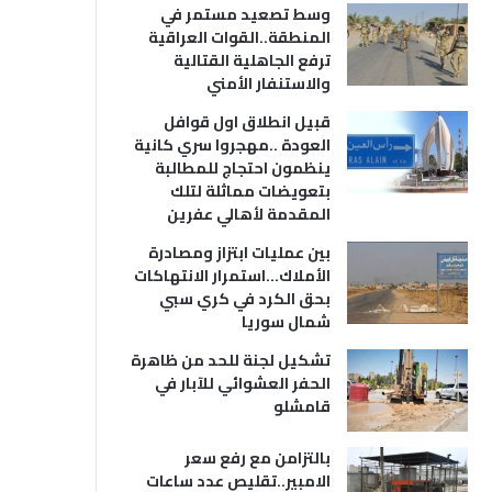
وسط تصعيد مستمر في
المنطقة..القوات العراقية
ترفع الجاهلية القتالية
والاستنفار الأمني
قبيل انطلاق اول قوافل
العودة ..مهجروا سري كانية
ينظمون احتجاج للمطالبة
بتعويضات مماثلة لتلك
المقدمة لأهالي عفرين
بين عمليات ابتزاز ومصادرة
الأملاك…استمرار الانتهاكات
بحق الكرد في كري سبي
شمال سوريا
تشكيل لجنة للحد من ظاهرة
الحفر العشوائي للآبار في
قامشلو
بالتزامن مع رفع سعر
الامبير..تقليص عدد ساعات