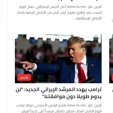
آفرين علو ـ xeber24.net أعلن الجيش الإسرائيلي، صباح اليوم
السبت، رصد إطلاق صاروخ أرض-أرض من الأراضي اليمنية باتجاه
الأراضي الإسرائيلية،…
الأخبار
ترامب يهدد المرشد الإيراني الجديد: “لن
يدوم طويلاً دون موافقتنا”
آفرين علو ـ xeber24.net هاجم الرئيس الأميركي دونالد ترامب،
اليوم الاثنين، انتخاب مجتبى خامنئي مرشداً أعلى جديداً لإيران،