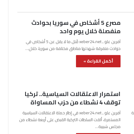
مصرع 5 أشخاص في سوريا بحوادث
منفصلة خلال يوم واحد
آفرين علو ـ xeber24.net قُتل ما لا يقل عن 5 أشخاص في
حوادث متفرقة شهدتها مناطق مختلفة من سوريا، خلال…
أكمل القراءة »
استمرار الاعتقالات السياسية.. تركيا
توقف 4 نشطاء من حزب المساواة
نة
آفرين علو ـ xeber24.net في إطار حملة الاعتقالات السياسية
المستمرة، ألقت السلطات التركية القبض على أربعة نشطاء من
مجلس شبيبة…