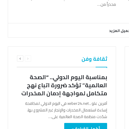
محذراً من…
ميل المزيد
السابقة
التالية
ثقافة وفن
الصفحة
الصفحة
بمناسبة اليوم الدولي.. “الصحة
العالمية” تؤكد ضرورة اتباع نهج
متكامل لمواجهة إدمان المخدرات
آفرين علو ـ xeber24.net في اليوم الدولي لمكافحة
إساءة استعمال المخدرات والإتجار غير المشروع بها،
شدّدت منظمة الصحة العالمية على…
أكمل القراءة »