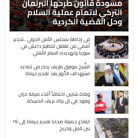
مسودة قانون طرحها البرلمان
التركي لاتمام عملية السلام
وحل القضية الكردية
في إحاطة بمجلس الأمن الدولي ..تحذير
أممي من تغلغل لتنظيم داعش في
سوريا وتهديده السلم الأهلي
الشَّيخ موفق طريف يحذر من تصاعد
استهداف الدَّروز بعد تفجير جرمانا
وفاة شابين اختناقاً أثناء صيانة خزان
وقود في تل براك بريف الحسكة
ارتفاع حصيلة ضحايا تفجير جرمانا إلى 16
بين قتيل وجريح