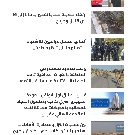
ارتفاع حصيلة ضحايا تفجير جرمانا إلى 16
بين قتيل وجريح
ألمانيا تعتقل عراقيين للاشتباه
بانتمائهما إلى تنظيم داعش
وسط تصعيد مستمر في
المنطقة..القوات العراقية ترفع
الجاهلية القتالية والاستنفار الأمني
قبيل انطلاق اول قوافل العودة
..مهجروا سري كانية ينظمون احتجاج
للمطالبة بتعويضات مماثلة لتلك
المقدمة لأهالي عفرين
بين عمليات ابتزاز ومصادرة الأملاك…
استمرار الانتهاكات بحق الكرد في كري