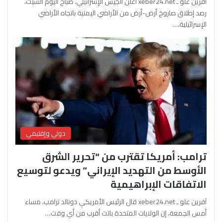
آفرين علو ـ xeber24.net أعلن الجيش الإسرائيلي، صباح اليوم السبت،
رصد إطلاق صاروخ أرض-أرض من الأراضي اليمنية باتجاه الأراضي
الإسرائيلية،…
دولي وإقليمي
ترامب: أمريكا تقترب من “تحرير الشرق
الأوسط من التهديد الإيراني” ويدعو لتوسيع
الاتفاقات الإبراهيمية
آفرين علو ـ xeber24.net قال الرئيس الأمريكي دونالد ترامب، مساء
أمس الجمعة، إن الولايات المتحدة باتت أقرب من أي وقت…