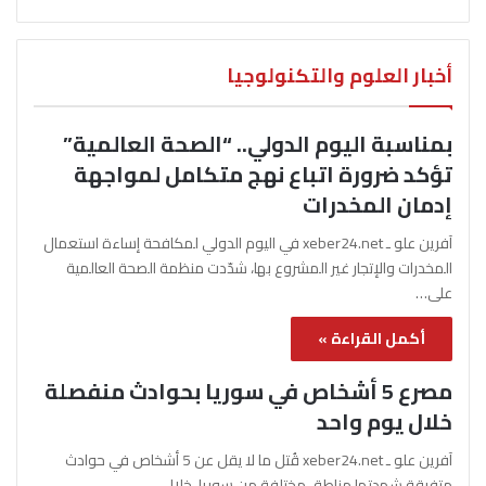
أخبار العلوم والتكنولوجيا
بمناسبة اليوم الدولي.. “الصحة العالمية”
تؤكد ضرورة اتباع نهج متكامل لمواجهة
إدمان المخدرات
آفرين علو ـ xeber24.net في اليوم الدولي لمكافحة إساءة استعمال
المخدرات والإتجار غير المشروع بها، شدّدت منظمة الصحة العالمية
على…
أكمل القراءة »
مصرع 5 أشخاص في سوريا بحوادث منفصلة
خلال يوم واحد
آفرين علو ـ xeber24.net قُتل ما لا يقل عن 5 أشخاص في حوادث
متفرقة شهدتها مناطق مختلفة من سوريا، خلال…