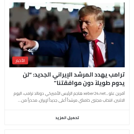
الأخبار
ترامب يهدد المرشد الإيراني الجديد: “لن
يدوم طويلاً دون موافقتنا”
آفرين علو ـ xeber24.net هاجم الرئيس الأميركي دونالد ترامب، اليوم
الاثنين، انتخاب مجتبى خامنئي مرشداً أعلى جديداً لإيران، محذراً من…
تحميل المزيد
السابقة
التالية