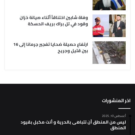
وفاة شابين اختناقاً أثناء صيانة خزان
وقود في تل براك بريف الحسكة
ارتفاع حصيلة ضحايا تفجير جرمانا إلى 16
بين قتيل وجريح
اخر المنشورات
أغسطس 10, 2025
ليس من المنطق أن تتباهى بالحرية و أنت مكبل بقيود
المنطق