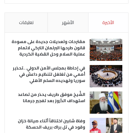
الأخيرة
الأشهر
تعليقات
مقترحات وتعديلات جديدة على مسودة
قانون طرحها البرلمان التركي لاتمام
عملية السلام وحل القضية الكردية
في إحاطة بمجلس الأمن الدولي ..تحذير
أممي من تغلغل لتنظيم داعش في
سوريا وتهديده السلم الأهلي
الشَّيخ موفق طريف يحذر من تصاعد
استهداف الدَّروز بعد تفجير جرمانا
وفاة شابين اختناقاً أثناء صيانة خزان
وقود في تل براك بريف الحسكة