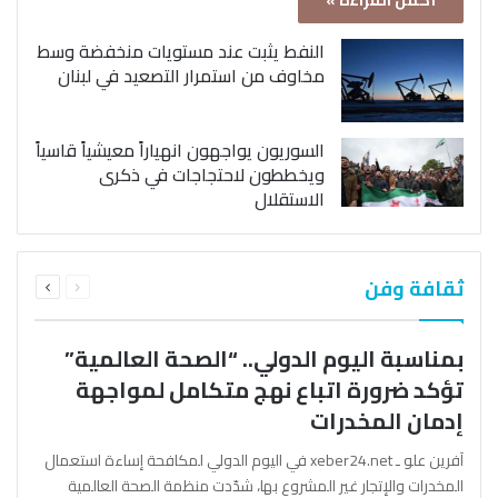
أكمل القراءة »
النفط يثبت عند مستويات منخفضة وسط
مخاوف من استمرار التصعيد في لبنان
السوريون يواجهون انهياراً معيشياً قاسياً
ويخططون لاحتجاجات في ذكرى
الاستقلال
السابقة
التالية
ثقافة وفن
الصفحة
الصفحة
بمناسبة اليوم الدولي.. “الصحة العالمية”
تؤكد ضرورة اتباع نهج متكامل لمواجهة
إدمان المخدرات
آفرين علو ـ xeber24.net في اليوم الدولي لمكافحة إساءة استعمال
المخدرات والإتجار غير المشروع بها، شدّدت منظمة الصحة العالمية