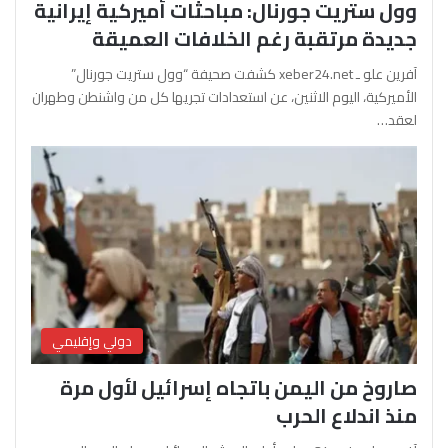
وول ستريت جورنال: مباحثات أميركية إيرانية
جديدة مرتقبة رغم الخلافات العميقة
آفرين علو ـ xeber24.net كشفت صحيفة “وول ستريت جورنال”
الأميركية، اليوم الاثنين، عن استعدادات تجريها كل من واشنطن وطهران
لعقد…
دولي وإقليمي
صاروخ من اليمن باتجاه إسرائيل لأول مرة
منذ اندلاع الحرب