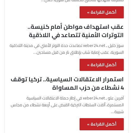
أكمل القراءة »
عقب استهداف مواطن أمام كنيسة..
التوترات الأمنية تتصاعد في اللاذقية
سوز خليل ـ xeber24.net تصاعدت حدة التوتر الأمني في مدينة اللاذقية
السورية، عقب إصابة شاب بإطلاق نار من قبل مسلحين…
أكمل القراءة »
استمرار الاعتقالات السياسية.. تركيا توقف
4 نشطاء من حزب المساواة
آفرين علو ـ xeber24.net في إطار حملة الاعتقالات السياسية
المستمرة، ألقت السلطات التركية القبض على أربعة نشطاء من مجلس
شبيبة…
أكمل القراءة »