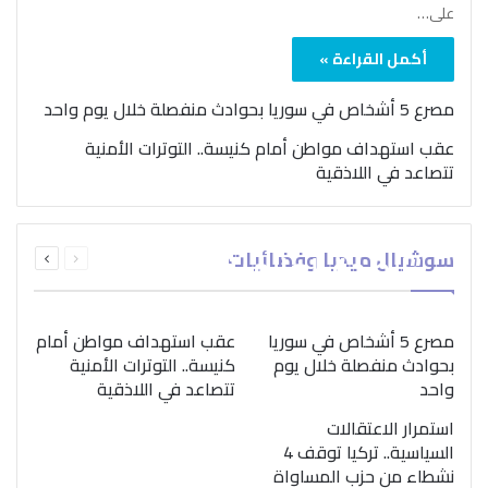
على…
أكمل القراءة »
مصرع 5 أشخاص في سوريا بحوادث منفصلة خلال يوم واحد
عقب استهداف مواطن أمام كنيسة.. التوترات الأمنية
تتصاعد في اللاذقية
بمناسبة اليوم الدولي..
السابقة
التالية
سوشيال ميديا وفضائيات
“الصحة العالمية” تؤكد
الصفحة
الصفحة
ضرورة اتباع نهج متكامل
لمواجهة إدمان المخدرات
مصرع 5 أشخاص في سوريا
عقب استهداف مواطن أمام
بحوادث منفصلة خلال يوم
كنيسة.. التوترات الأمنية
واحد
تتصاعد في اللاذقية
استمرار الاعتقالات
السياسية.. تركيا توقف 4
نشطاء من حزب المساواة