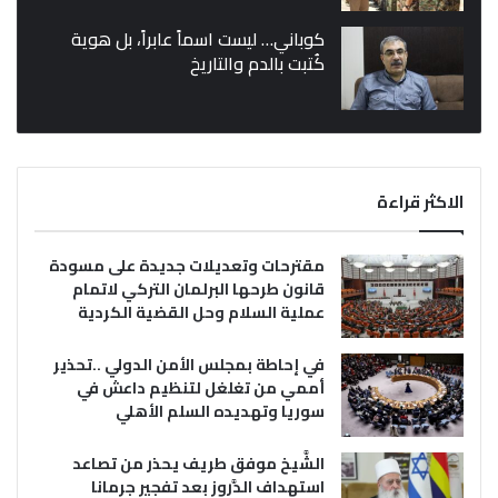
كوباني… ليست اسماً عابراً، بل هوية
كُتبت بالدم والتاريخ
الاكثر قراءة
مقترحات وتعديلات جديدة على مسودة
قانون طرحها البرلمان التركي لاتمام
عملية السلام وحل القضية الكردية
في إحاطة بمجلس الأمن الدولي ..تحذير
أممي من تغلغل لتنظيم داعش في
سوريا وتهديده السلم الأهلي
الشَّيخ موفق طريف يحذر من تصاعد
استهداف الدَّروز بعد تفجير جرمانا