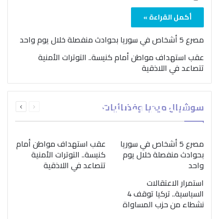
أكمل القراءة »
مصرع 5 أشخاص في سوريا بحوادث منفصلة خلال يوم واحد
عقب استهداف مواطن أمام كنيسة.. التوترات الأمنية
تتصاعد في اللاذقية
بمناسبة اليوم الدولي..
السابقة
التالية
سوشيال ميديا وفضائيات
“الصحة العالمية” تؤكد
الصفحة
الصفحة
ضرورة اتباع نهج متكامل
لمواجهة إدمان المخدرات
مصرع 5 أشخاص في سوريا
عقب استهداف مواطن أمام
بحوادث منفصلة خلال يوم
كنيسة.. التوترات الأمنية
واحد
تتصاعد في اللاذقية
استمرار الاعتقالات
السياسية.. تركيا توقف 4
نشطاء من حزب المساواة