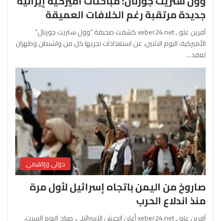
وول ستريت جورنال: مباحثات أميركية إيرانية
جديدة مرتقبة رغم الخلافات العميقة
آفرين علو ـ xeber24.net كشفت صحيفة “وول ستريت جورنال”
الأميركية، اليوم الاثنين، عن استعدادات تجريها كل من واشنطن وطهران
لعقد…
دولي وإقليمي
صاروخ من اليمن باتجاه إسرائيل لأول مرة
منذ اندلاع الحرب
آفرين علو ـ xeber24.net أعلن الجيش الإسرائيلي، صباح اليوم السبت،