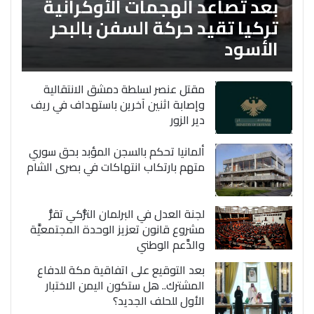
بعد تصاعد الهجمات الأوكرانية
تركيا تقيد حركة السفن بالبحر
الأسود
مقتل عنصر لسلطة دمشق الانتقالية
وإصابة اثنين آخرين باستهداف في ريف
دير الزور
ألمانيا تحكم بالسجن المؤبد بحق سوري
متهم بارتكاب انتهاكات في بصرى الشام
لجنة العدل في البرلمان التُّركي تقرُّ
مشروع قانون تعزيز الوحدة المجتمعيَّة
والدَّعم الوطني
بعد التوقيع على اتفاقية مكة للدفاع
المشترك.. هل ستكون اليمن الاختبار
الأول للحلف الجديد؟