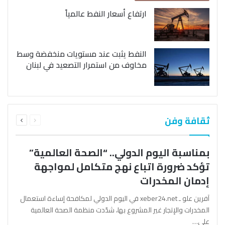
ارتفاع أسعار النفط عالمياً
النفط يثبت عند مستويات منخفضة وسط
مخاوف من استمرار التصعيد في لبنان
السابقة
التالية
ثقافة وفن
الصفحة
الصفحة
بمناسبة اليوم الدولي.. “الصحة العالمية”
تؤكد ضرورة اتباع نهج متكامل لمواجهة
إدمان المخدرات
آفرين علو ـ xeber24.net في اليوم الدولي لمكافحة إساءة استعمال
المخدرات والإتجار غير المشروع بها، شدّدت منظمة الصحة العالمية
على…