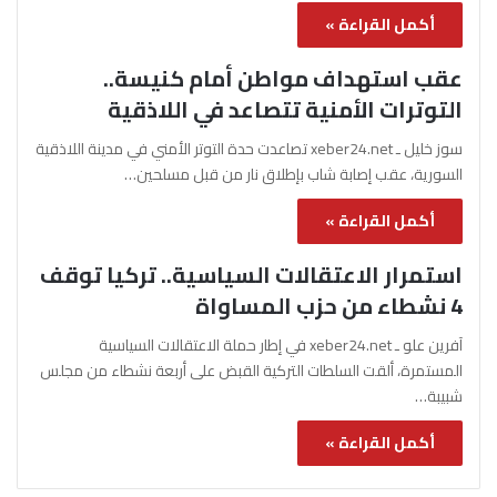
أكمل القراءة »
عقب استهداف مواطن أمام كنيسة..
التوترات الأمنية تتصاعد في اللاذقية
سوز خليل ـ xeber24.net تصاعدت حدة التوتر الأمني في مدينة اللاذقية
السورية، عقب إصابة شاب بإطلاق نار من قبل مسلحين…
أكمل القراءة »
استمرار الاعتقالات السياسية.. تركيا توقف
4 نشطاء من حزب المساواة
آفرين علو ـ xeber24.net في إطار حملة الاعتقالات السياسية
المستمرة، ألقت السلطات التركية القبض على أربعة نشطاء من مجلس
شبيبة…
أكمل القراءة »