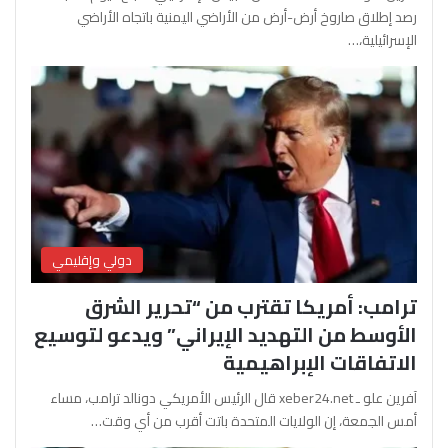
رصد إطلاق صاروخ أرض-أرض من الأراضي اليمنية باتجاه الأراضي
الإسرائيلية،…
دولي وإقليمي
ترامب: أمريكا تقترب من “تحرير الشرق
الأوسط من التهديد الإيراني” ويدعو لتوسيع
الاتفاقات الإبراهيمية
آفرين علو ـ xeber24.net قال الرئيس الأمريكي دونالد ترامب، مساء
أمس الجمعة، إن الولايات المتحدة باتت أقرب من أي وقت…