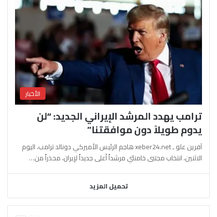
الأخبار
ترامب يهدد المرشد الإيراني الجديد: “لن
يدوم طويلاً دون موافقتنا”
آفرين علو ـ xeber24.net هاجم الرئيس الأميركي دونالد ترامب، اليوم
الاثنين، انتخاب مجتبى خامنئي مرشداً أعلى جديداً لإيران، محذراً من…
تحميل المزيد
السابقة
التالية