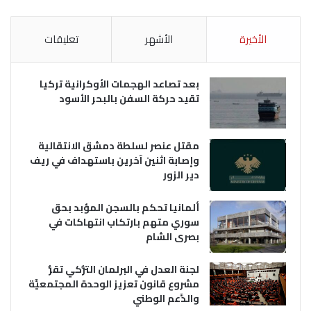
الأخيرة
الأشهر
تعليقات
بعد تصاعد الهجمات الأوكرانية تركيا
تقيد حركة السفن بالبحر الأسود
مقتل عنصر لسلطة دمشق الانتقالية
وإصابة اثنين آخرين باستهداف في ريف
دير الزور
ألمانيا تحكم بالسجن المؤبد بحق
سوري متهم بارتكاب انتهاكات في
بصرى الشام
لجنة العدل في البرلمان التُّركي تقرُّ
مشروع قانون تعزيز الوحدة المجتمعيَّة
والدَّعم الوطني