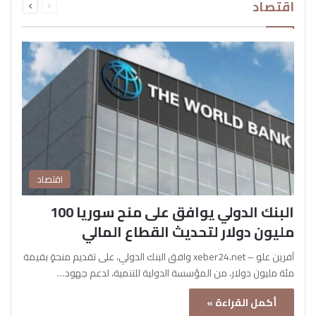
اقتصاد
الصفحة
الصفحة
اقتصاد
البنك الدولي يوافق على منح سوريا 100
مليون دولار لتحديث القطاع المالي
آفرين علو – xeber24.net وافق البنك الدولي، على تقديم منحةٍ بقيمة
مئة مليون دولار، من المؤسسة الدولية للتنمية، لدعم جهود…
أكمل القراءة »