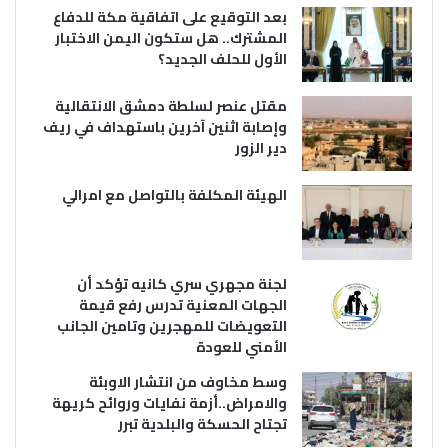
بعد التوقيع على اتفاقية مكة للدفاع
المشترك.. هل ستكون اليمن الاختبار
الأول للحلف الجديد؟
مقتل عنصر لسلطة دمشق الانتقالية
وإصابة اثنين آخرين باستهداف في ريف
دير الزور
الهيئة المكلفة بالتواصل مع امرالي
لجنة مجهري سري كانيه تؤكد أن
الجهات المعنية تدرس رفع قيمة
التعويضات للمهجرين وتامين الجانب
الأمني للعودة
وسط مخاوف من انتشار الاوبئة
والامراض..أزمة نفايات وروائح كريهة
تجتاح الحسكة والبلدية تبرر