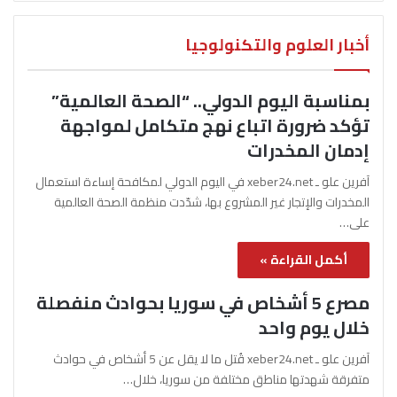
أخبار العلوم والتكنولوجيا
بمناسبة اليوم الدولي.. “الصحة العالمية”
تؤكد ضرورة اتباع نهج متكامل لمواجهة
إدمان المخدرات
آفرين علو ـ xeber24.net في اليوم الدولي لمكافحة إساءة استعمال
المخدرات والإتجار غير المشروع بها، شدّدت منظمة الصحة العالمية
على…
أكمل القراءة »
مصرع 5 أشخاص في سوريا بحوادث منفصلة
خلال يوم واحد
آفرين علو ـ xeber24.net قُتل ما لا يقل عن 5 أشخاص في حوادث
متفرقة شهدتها مناطق مختلفة من سوريا، خلال…