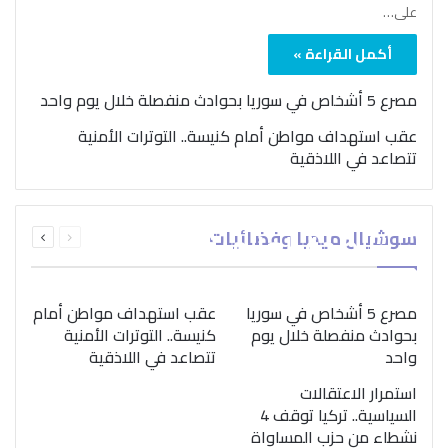
على…
أكمل القراءة »
مصرع 5 أشخاص في سوريا بحوادث منفصلة خلال يوم واحد
عقب استهداف مواطن أمام كنيسة.. التوترات الأمنية
تتصاعد في اللاذقية
بمناسبة اليوم الدولي..
السابقة
التالية
سوشيال ميديا وفضائيات
“الصحة العالمية” تؤكد
الصفحة
الصفحة
ضرورة اتباع نهج متكامل
لمواجهة إدمان المخدرات
مصرع 5 أشخاص في سوريا
عقب استهداف مواطن أمام
بحوادث منفصلة خلال يوم
كنيسة.. التوترات الأمنية
واحد
تتصاعد في اللاذقية
استمرار الاعتقالات
السياسية.. تركيا توقف 4
نشطاء من حزب المساواة