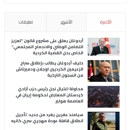
الأخيرة
الأشهر
تعليقات
أردوغان يعلق على مشروع قانون “تعزيز
التضامن الوطني والاندماج المجتمعي”
الخاص بحل القضية الكردية
حليف أردوغان يطالب بإطلاق سراح
الزعيمين الكرديين اوجلان ودميرتاش
من السجون التركية
محاولة اغتيال نجل رئيس حزب آزادي
كردستان المعارض لحكومة إيران في
العاصمة هولير
سيامند عفرين يغرد من جديد: تأجيل
انطلاق قافلة عودة مهجري سري كانيه