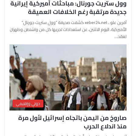
وول ستريت جورنال: مباحثات أميركية إيرانية
جديدة مرتقبة رغم الخلافات العميقة
آفرين علو ـ xeber24.net كشفت صحيفة “وول ستريت جورنال”
الأميركية، اليوم الاثنين، عن استعدادات تجريها كل من واشنطن وطهران
لعقد…
دولي وإقليمي
صاروخ من اليمن باتجاه إسرائيل لأول مرة
منذ اندلاع الحرب