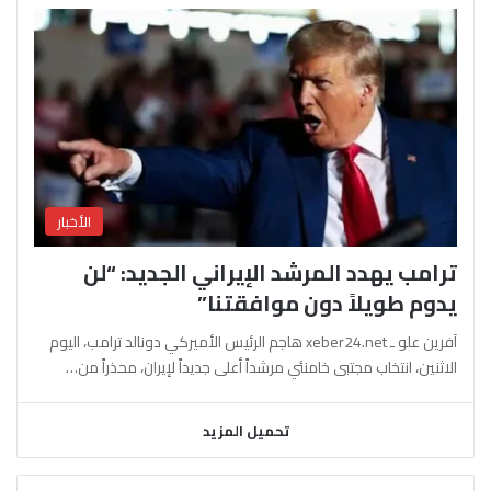
الأخبار
ترامب يهدد المرشد الإيراني الجديد: “لن
يدوم طويلاً دون موافقتنا”
آفرين علو ـ xeber24.net هاجم الرئيس الأميركي دونالد ترامب، اليوم
الاثنين، انتخاب مجتبى خامنئي مرشداً أعلى جديداً لإيران، محذراً من…
تحميل المزيد
السابقة
التالية