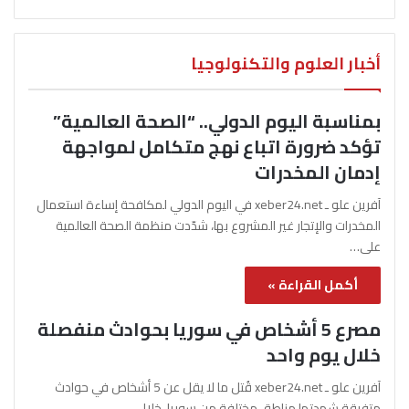
أخبار العلوم والتكنولوجيا
بمناسبة اليوم الدولي.. “الصحة العالمية”
تؤكد ضرورة اتباع نهج متكامل لمواجهة
إدمان المخدرات
آفرين علو ـ xeber24.net في اليوم الدولي لمكافحة إساءة استعمال
المخدرات والإتجار غير المشروع بها، شدّدت منظمة الصحة العالمية
على…
أكمل القراءة »
مصرع 5 أشخاص في سوريا بحوادث منفصلة
خلال يوم واحد
آفرين علو ـ xeber24.net قُتل ما لا يقل عن 5 أشخاص في حوادث
متفرقة شهدتها مناطق مختلفة من سوريا، خلال…