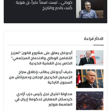
كوباني… ليست اسماً عابراً، بل هوية
كُتبت بالدم والتاريخ
الاكثر قراءة
أردوغان يعلق على مشروع قانون “تعزيز
التضامن الوطني والاندماج المجتمعي”
الخاص بحل القضية الكردية
حليف أردوغان يطالب بإطلاق سراح
الزعيمين الكرديين اوجلان ودميرتاش من
السجون التركية
محاولة اغتيال نجل رئيس حزب آزادي
كردستان المعارض لحكومة إيران في
العاصمة هولير