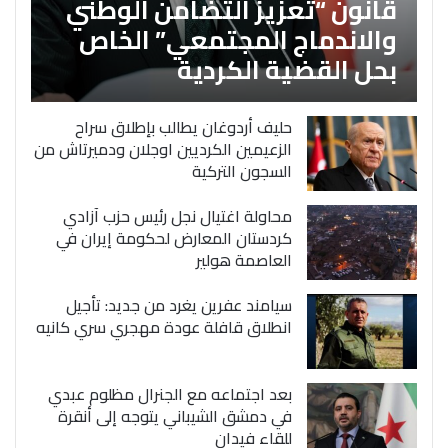
قانون “تعزيز التضامن الوطني
والاندماج المجتمعي” الخاص
بحل القضية الكردية
حليف أردوغان يطالب بإطلاق سراح
الزعيمين الكرديين اوجلان ودميرتاش من
السجون التركية
محاولة اغتيال نجل رئيس حزب آزادي
كردستان المعارض لحكومة إيران في
العاصمة هولير
سيامند عفرين يغرد من جديد: تأجيل
انطلاق قافلة عودة مهجري سري كانيه
بعد اجتماعه مع الجنرال مظلوم عبدي
في دمشق الشيباني يتوجه إلى أنقرة
للقاء فيدان