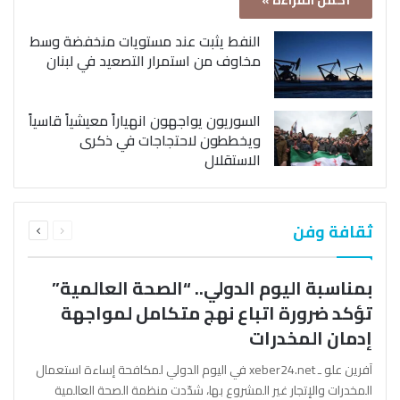
أكمل القراءة »
النفط يثبت عند مستويات منخفضة وسط
مخاوف من استمرار التصعيد في لبنان
السوريون يواجهون انهياراً معيشياً قاسياً
ويخططون لاحتجاجات في ذكرى
الاستقلال
السابقة
التالية
ثقافة وفن
الصفحة
الصفحة
بمناسبة اليوم الدولي.. “الصحة العالمية”
تؤكد ضرورة اتباع نهج متكامل لمواجهة
إدمان المخدرات
آفرين علو ـ xeber24.net في اليوم الدولي لمكافحة إساءة استعمال
المخدرات والإتجار غير المشروع بها، شدّدت منظمة الصحة العالمية