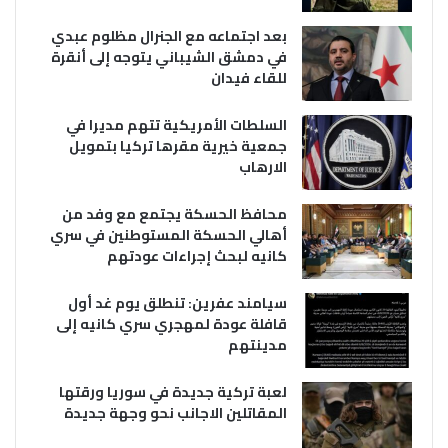
بعد اجتماعه مع الجنرال مظلوم عبدي
في دمشق الشيباني يتوجه إلى أنقرة
للقاء فيدان
السلطات الأمريكية تتهم مديرا في
جمعية خيرية مقرها تركيا بتمويل
الارهاب
محافظ الحسكة يجتمع مع وفد من
أهالي الحسكة المستوطنين في سري
كانيه لبحث إجراءات عودتهم
سيامند عفرين: تنطلق يوم غد أول
قافلة عودة لمهجري سري كانيه إلى
مدينتهم
لعبة تركية جديدة في سوريا ورقتها
المقاتلين الاجانب نحو وجهة جديدة