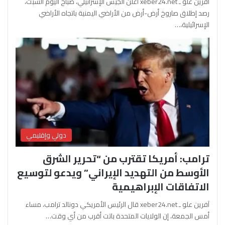
آفرين علو ـ xeber24.net أعلن الجيش الإسرائيلي، صباح اليوم السبت،
رصد إطلاق صاروخ أرض-أرض من الأراضي اليمنية باتجاه الأراضي
الإسرائيلية،…
دولي وإقليمي
ترامب: أمريكا تقترب من “تحرير الشرق
الأوسط من التهديد الإيراني” ويدعو لتوسيع
الاتفاقات الإبراهيمية
آفرين علو ـ xeber24.net قال الرئيس الأمريكي دونالد ترامب، مساء
أمس الجمعة، إن الولايات المتحدة باتت أقرب من أي وقت…