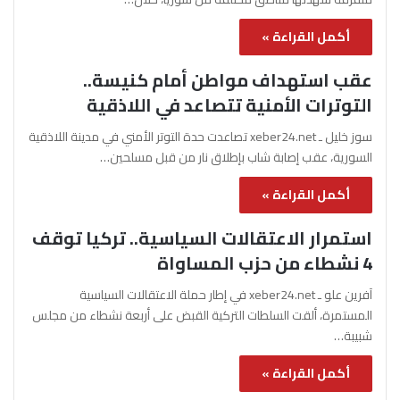
أكمل القراءة »
عقب استهداف مواطن أمام كنيسة..
التوترات الأمنية تتصاعد في اللاذقية
سوز خليل ـ xeber24.net تصاعدت حدة التوتر الأمني في مدينة اللاذقية
السورية، عقب إصابة شاب بإطلاق نار من قبل مسلحين…
أكمل القراءة »
استمرار الاعتقالات السياسية.. تركيا توقف
4 نشطاء من حزب المساواة
آفرين علو ـ xeber24.net في إطار حملة الاعتقالات السياسية
المستمرة، ألقت السلطات التركية القبض على أربعة نشطاء من مجلس
شبيبة…
أكمل القراءة »