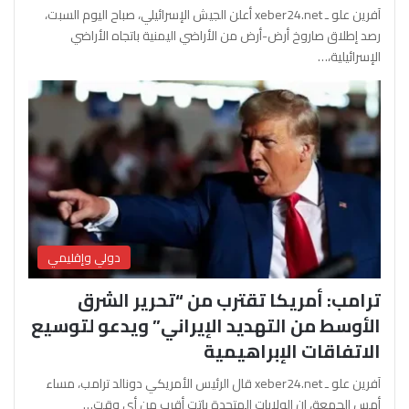
آفرين علو ـ xeber24.net أعلن الجيش الإسرائيلي، صباح اليوم السبت،
رصد إطلاق صاروخ أرض-أرض من الأراضي اليمنية باتجاه الأراضي
الإسرائيلية،…
دولي وإقليمي
ترامب: أمريكا تقترب من “تحرير الشرق
الأوسط من التهديد الإيراني” ويدعو لتوسيع
الاتفاقات الإبراهيمية
آفرين علو ـ xeber24.net قال الرئيس الأمريكي دونالد ترامب، مساء
أمس الجمعة، إن الولايات المتحدة باتت أقرب من أي وقت…