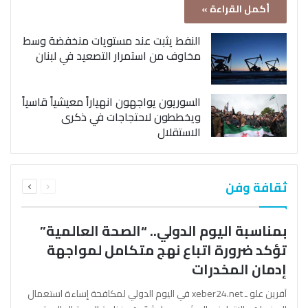
أكمل القراءة »
النفط يثبت عند مستويات منخفضة وسط
مخاوف من استمرار التصعيد في لبنان
السوريون يواجهون انهياراً معيشياً قاسياً
ويخططون لاحتجاجات في ذكرى
الاستقلال
السابقة
التالية
ثقافة وفن
الصفحة
الصفحة
بمناسبة اليوم الدولي.. “الصحة العالمية”
تؤكد ضرورة اتباع نهج متكامل لمواجهة
إدمان المخدرات
آفرين علو ـ xeber24.net في اليوم الدولي لمكافحة إساءة استعمال