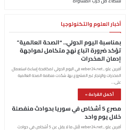
نشطاء من حزب المساواة
أخبار العلوم والتكنولوجيا
بمناسبة اليوم الدولي.. “الصحة العالمية”
تؤكد ضرورة اتباع نهج متكامل لمواجهة
إدمان المخدرات
آفرين علو ـ xeber24.net في اليوم الدولي لمكافحة إساءة استعمال
المخدرات والإتجار غير المشروع بها، شدّدت منظمة الصحة العالمية
على…
أكمل القراءة »
مصرع 5 أشخاص في سوريا بحوادث منفصلة
خلال يوم واحد
آفرين علو ـ xeber24.net قُتل ما لا يقل عن 5 أشخاص في حوادث