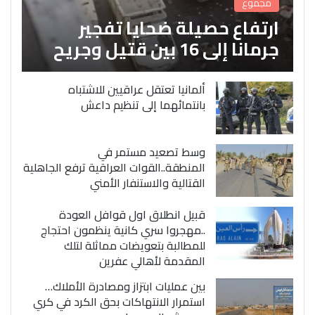
مجموع
ارتفاع حصيلة ضحايا تفجير
جرمانا إلى 16 بين قتيل وجريح
ألمانيا تعتقل عراقيين للاشتباه
بانتمائهما إلى تنظيم داعش
وسط تصعيد مستمر في
المنطقة..القوات العراقية ترفع الجاهلية
القتالية والاستنفار الأمني
قبيل انطلاق اول قوافل العودة
..مهجروا سري كانية ينظمون احتجاج
للمطالبة بتعويضات مماثلة لتلك
المقدمة لأهالي عفرين
بين عمليات ابتزاز ومصادرة الأملاك…
استمرار الانتهاكات بحق الكرد في كري