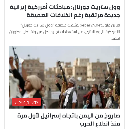
وول ستريت جورنال: مباحثات أميركية إيرانية
جديدة مرتقبة رغم الخلافات العميقة
آفرين علو ـ xeber24.net كشفت صحيفة “وول ستريت جورنال”
الأميركية، اليوم الاثنين، عن استعدادات تجريها كل من واشنطن وطهران
لعقد…
دولي وإقليمي
صاروخ من اليمن باتجاه إسرائيل لأول مرة
منذ اندلاع الحرب