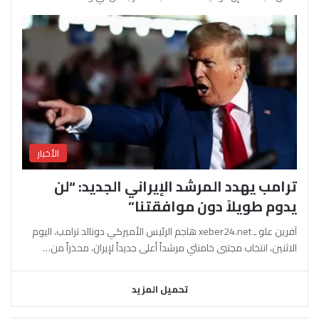
الأخبار
ترامب يهدد المرشد الإيراني الجديد: “لن
يدوم طويلاً دون موافقتنا”
آفرين علو ـ xeber24.net هاجم الرئيس الأميركي دونالد ترامب، اليوم
الاثنين، انتخاب مجتبى خامنئي مرشداً أعلى جديداً لإيران، محذراً من…
تحميل المزيد