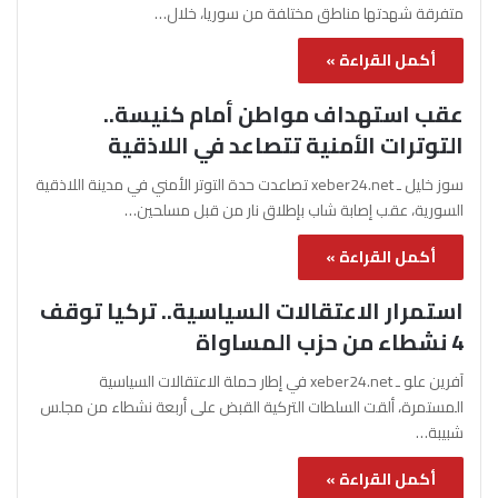
متفرقة شهدتها مناطق مختلفة من سوريا، خلال…
أكمل القراءة »
عقب استهداف مواطن أمام كنيسة..
التوترات الأمنية تتصاعد في اللاذقية
سوز خليل ـ xeber24.net تصاعدت حدة التوتر الأمني في مدينة اللاذقية
السورية، عقب إصابة شاب بإطلاق نار من قبل مسلحين…
أكمل القراءة »
استمرار الاعتقالات السياسية.. تركيا توقف
4 نشطاء من حزب المساواة
آفرين علو ـ xeber24.net في إطار حملة الاعتقالات السياسية
المستمرة، ألقت السلطات التركية القبض على أربعة نشطاء من مجلس
شبيبة…
أكمل القراءة »