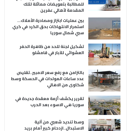
للمطالبة بتعويضات مماثلة لتلك
المقدمة لأهالي عفرين
بين عمليات ابتزاز ومصادرة الأملاك…
استمرار الانتهاكات بحق الكرد في كري
سبي شمال سوريا
تشكيل لجنة للحد من ظاهرة الحفر
العشوائي للآبار في قامشلو
بالتزامن مع رفع سعر الامبير..تقليص
عدد ساعات المولدات في الحسكة وسط
شكاوى من الاهالي
تقرير يكشف أزمة معقدة جديدة في
سوريا هي الاسوء بعد الحرب
وسط تنديد شعبي من آلية
الاستبدال..ازدحام كبير أمام بريد