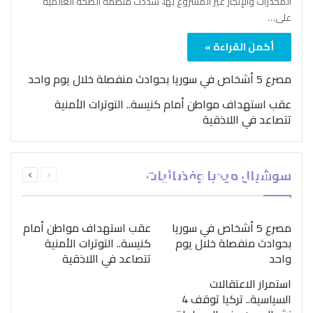
المخدرات والإتجار غير المشروع بها، شدّدت منظمة الصحة العالمية
على…
أكمل القراءة »
مصرع 5 أشخاص في سوريا بحوادث منفصلة خلال يوم واحد
عقب استهداف مواطن أمام كنيسة.. التوترات الأمنية
تتصاعد في اللاذقية
بمناسبة اليوم الدولي..
السابقة
التالية
سوشيال ميديا وفضائيات
“الصحة العالمية” تؤكد
الصفحة
الصفحة
ضرورة اتباع نهج متكامل
لمواجهة إدمان المخدرات
مصرع 5 أشخاص في سوريا
عقب استهداف مواطن أمام
بحوادث منفصلة خلال يوم
كنيسة.. التوترات الأمنية
واحد
تتصاعد في اللاذقية
استمرار الاعتقالات
السياسية.. تركيا توقف 4