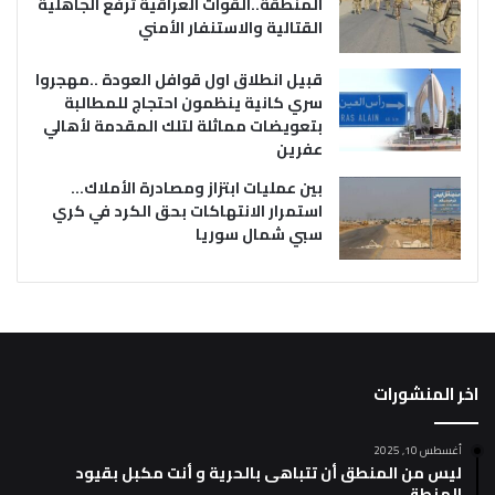
المنطقة..القوات العراقية ترفع الجاهلية
القتالية والاستنفار الأمني
قبيل انطلاق اول قوافل العودة ..مهجروا
سري كانية ينظمون احتجاج للمطالبة
بتعويضات مماثلة لتلك المقدمة لأهالي
عفرين
بين عمليات ابتزاز ومصادرة الأملاك…
استمرار الانتهاكات بحق الكرد في كري
سبي شمال سوريا
اخر المنشورات
أغسطس 10, 2025
ليس من المنطق أن تتباهى بالحرية و أنت مكبل بقيود
المنطق