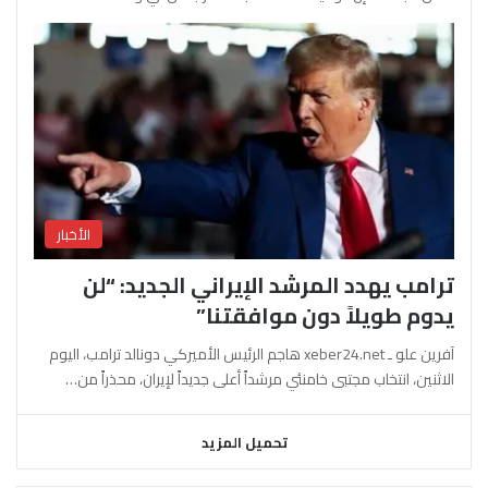
الأخبار
ترامب يهدد المرشد الإيراني الجديد: “لن
يدوم طويلاً دون موافقتنا”
آفرين علو ـ xeber24.net هاجم الرئيس الأميركي دونالد ترامب، اليوم
الاثنين، انتخاب مجتبى خامنئي مرشداً أعلى جديداً لإيران، محذراً من…
تحميل المزيد