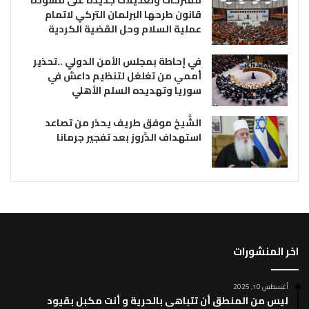
مقترحات وتعديلات جديدة على مسودة
قانون طرحها البرلمان التركي لاتمام
عملية السلام وحل القضية الكردية
في إحاطة بمجلس الأمن الدولي ..تحذير
أممي من تغلغل لتنظيم داعش في
سوريا وتهديده السلم الأهلي
الشَّيخ موفق طريف يحذر من تصاعد
استهداف الدَّروز بعد تفجير جرمانا
اخر المنشورات
أغسطس 10, 2025
ليس من المنطق أن تتباهى بالحرية و أنت مكبل بقيود