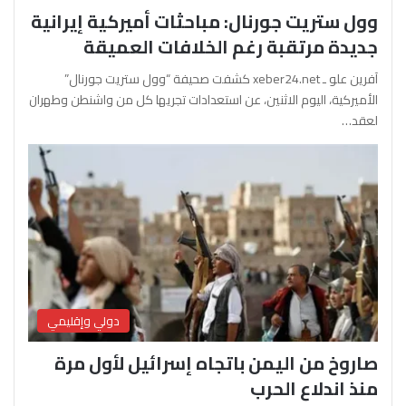
وول ستريت جورنال: مباحثات أميركية إيرانية
جديدة مرتقبة رغم الخلافات العميقة
آفرين علو ـ xeber24.net كشفت صحيفة “وول ستريت جورنال”
الأميركية، اليوم الاثنين، عن استعدادات تجريها كل من واشنطن وطهران
لعقد…
دولي وإقليمي
صاروخ من اليمن باتجاه إسرائيل لأول مرة
منذ اندلاع الحرب