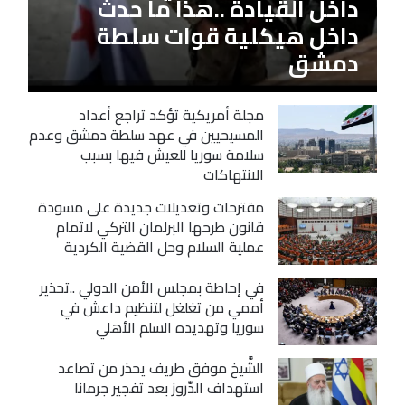
داخل القيادة ..هذا ما حدث
داخل هيكلية قوات سلطة
دمشق
مجلة أمريكية تؤكد تراجع أعداد
المسيحيين في عهد سلطة دمشق وعدم
سلامة سوريا للعيش فيها بسبب
الانتهاكات
مقترحات وتعديلات جديدة على مسودة
قانون طرحها البرلمان التركي لاتمام
عملية السلام وحل القضية الكردية
في إحاطة بمجلس الأمن الدولي ..تحذير
أممي من تغلغل لتنظيم داعش في
سوريا وتهديده السلم الأهلي
الشَّيخ موفق طريف يحذر من تصاعد
استهداف الدَّروز بعد تفجير جرمانا