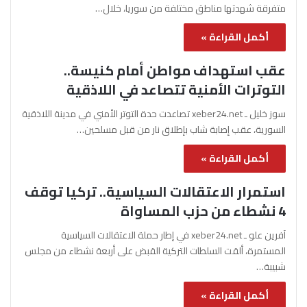
متفرقة شهدتها مناطق مختلفة من سوريا، خلال…
أكمل القراءة »
عقب استهداف مواطن أمام كنيسة..
التوترات الأمنية تتصاعد في اللاذقية
سوز خليل ـ xeber24.net تصاعدت حدة التوتر الأمني في مدينة اللاذقية
السورية، عقب إصابة شاب بإطلاق نار من قبل مسلحين…
أكمل القراءة »
استمرار الاعتقالات السياسية.. تركيا توقف
4 نشطاء من حزب المساواة
آفرين علو ـ xeber24.net في إطار حملة الاعتقالات السياسية
المستمرة، ألقت السلطات التركية القبض على أربعة نشطاء من مجلس
شبيبة…
أكمل القراءة »