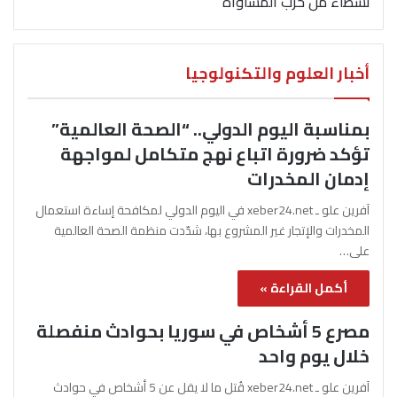
نشطاء من حزب المساواة
أخبار العلوم والتكنولوجيا
بمناسبة اليوم الدولي.. “الصحة العالمية”
تؤكد ضرورة اتباع نهج متكامل لمواجهة
إدمان المخدرات
آفرين علو ـ xeber24.net في اليوم الدولي لمكافحة إساءة استعمال
المخدرات والإتجار غير المشروع بها، شدّدت منظمة الصحة العالمية
على…
أكمل القراءة »
مصرع 5 أشخاص في سوريا بحوادث منفصلة
خلال يوم واحد
آفرين علو ـ xeber24.net قُتل ما لا يقل عن 5 أشخاص في حوادث