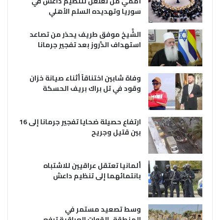
أممي من تغلغل لتنظيم داعش في
سوريا وتهديده السلم الأهلي
الشَّيخ موفق طريف يحذر من تصاعد
استهداف الدَّروز بعد تفجير جرمانا
وفاة شابين اختناقاً أثناء صيانة خزان
وقود في تل براك بريف الحسكة
ارتفاع حصيلة ضحايا تفجير جرمانا إلى 16
بين قتيل وجريح
ألمانيا تعتقل عراقيين للاشتباه
بانتمائهما إلى تنظيم داعش
وسط تصعيد مستمر في
المنطقة..القوات العراقية ترفع