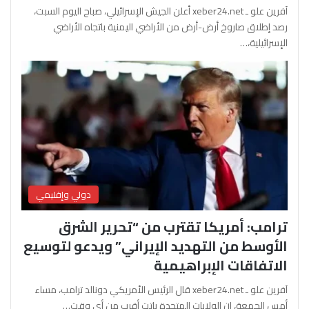
آفرين علو ـ xeber24.net أعلن الجيش الإسرائيلي، صباح اليوم السبت،
رصد إطلاق صاروخ أرض-أرض من الأراضي اليمنية باتجاه الأراضي
الإسرائيلية،…
دولي وإقليمي
ترامب: أمريكا تقترب من “تحرير الشرق
الأوسط من التهديد الإيراني” ويدعو لتوسيع
الاتفاقات الإبراهيمية
آفرين علو ـ xeber24.net قال الرئيس الأمريكي دونالد ترامب، مساء
أمس الجمعة، إن الولايات المتحدة باتت أقرب من أي وقت…