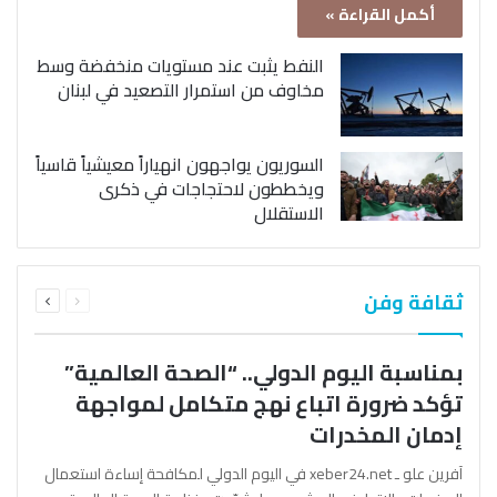
أكمل القراءة »
النفط يثبت عند مستويات منخفضة وسط
مخاوف من استمرار التصعيد في لبنان
السوريون يواجهون انهياراً معيشياً قاسياً
ويخططون لاحتجاجات في ذكرى
الاستقلال
السابقة
التالية
ثقافة وفن
الصفحة
الصفحة
بمناسبة اليوم الدولي.. “الصحة العالمية”
تؤكد ضرورة اتباع نهج متكامل لمواجهة
إدمان المخدرات
آفرين علو ـ xeber24.net في اليوم الدولي لمكافحة إساءة استعمال