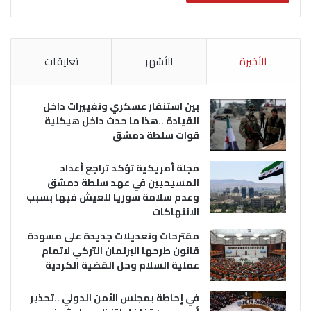
الأخيرة
الأشهر
تعليقات
بين استنفار عسكري وتغييرات داخل
القيادة ..هذا ما حدث داخل هيكلية
قوات سلطة دمشق
مجلة أمريكية تؤكد تراجع أعداد
المسيحيين في عهد سلطة دمشق
وعدم سلامة سوريا للعيش فيها بسبب
الانتهاكات
مقترحات وتعديلات جديدة على مسودة
قانون طرحها البرلمان التركي لاتمام
عملية السلام وحل القضية الكردية
في إحاطة بمجلس الأمن الدولي ..تحذير