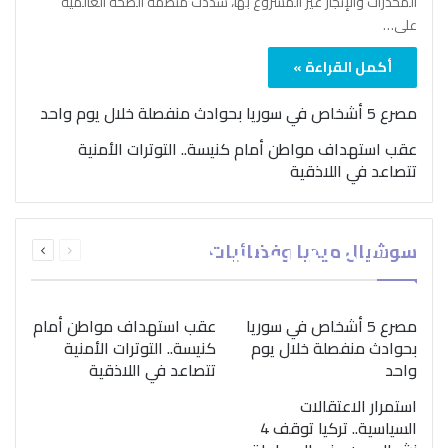
المخدرات والإتجار غير المشروع بها، شدّدت منظمة الصحة العالمية
على…
أكمل القراءة »
مصرع 5 أشخاص في سوريا بحوادث منفصلة خلال يوم واحد
عقب استهداف مواطن أمام كنيسة.. التوترات الأمنية
تتصاعد في اللاذقية
بمناسبة اليوم الدولي..
السابقة
التالية
سوشيال ميديا وفضائيات
“الصحة العالمية” تؤكد
الصفحة
الصفحة
ضرورة اتباع نهج متكامل
لمواجهة إدمان المخدرات
مصرع 5 أشخاص في سوريا
عقب استهداف مواطن أمام
بحوادث منفصلة خلال يوم
كنيسة.. التوترات الأمنية
واحد
تتصاعد في اللاذقية
استمرار الاعتقالات
السياسية.. تركيا توقف 4