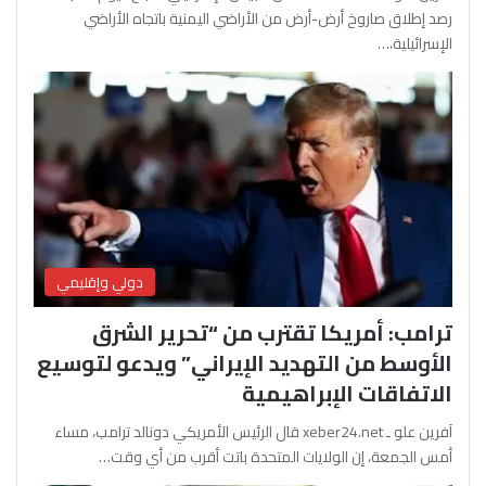
رصد إطلاق صاروخ أرض-أرض من الأراضي اليمنية باتجاه الأراضي
الإسرائيلية،…
دولي وإقليمي
ترامب: أمريكا تقترب من “تحرير الشرق
الأوسط من التهديد الإيراني” ويدعو لتوسيع
الاتفاقات الإبراهيمية
آفرين علو ـ xeber24.net قال الرئيس الأمريكي دونالد ترامب، مساء
أمس الجمعة، إن الولايات المتحدة باتت أقرب من أي وقت…