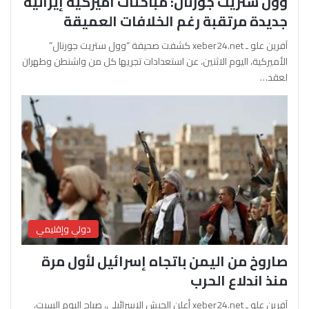
وول ستريت جورنال: مباحثات أميركية إيرانية
جديدة مرتقبة رغم الخلافات العميقة
آفرين علو ـ xeber24.net كشفت صحيفة “وول ستريت جورنال”
الأميركية، اليوم الاثنين، عن استعدادات تجريها كل من واشنطن وطهران
لعقد…
دولي وإقليمي
صاروخ من اليمن باتجاه إسرائيل لأول مرة
منذ اندلاع الحرب
آفرين علو ـ xeber24.net أعلن الجيش الإسرائيلي، صباح اليوم السبت،