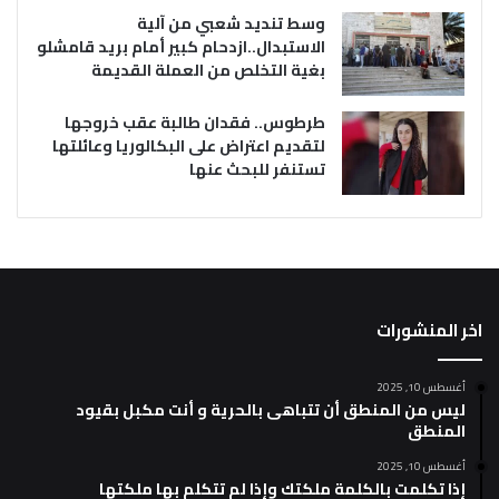
وسط تنديد شعبي من آلية
الاستبدال..ازدحام كبير أمام بريد قامشلو
بغية التخلص من العملة القديمة
طرطوس.. فقدان طالبة عقب خروجها
لتقديم اعتراض على البكالوريا وعائلتها
تستنفر للبحث عنها
اخر المنشورات
أغسطس 10, 2025
ليس من المنطق أن تتباهى بالحرية و أنت مكبل بقيود
المنطق
أغسطس 10, 2025
إذا تكلمت بالكلمة ملكتك وإذا لم تتكلم بها ملكتها