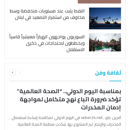
النفط يثبت عند مستويات منخفضة وسط
مخاوف من استمرار التصعيد في لبنان
السوريون يواجهون انهياراً معيشياً قاسياً
ويخططون لاحتجاجات في ذكرى
الاستقلال
السابقة
التالية
ثقافة وفن
الصفحة
الصفحة
بمناسبة اليوم الدولي.. “الصحة العالمية”
تؤكد ضرورة اتباع نهج متكامل لمواجهة
إدمان المخدرات
آفرين علو ـ xeber24.net في اليوم الدولي لمكافحة إساءة استعمال
المخدرات والإتجار غير المشروع بها، شدّدت منظمة الصحة العالمية