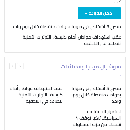
على…
أكمل القراءة »
مصرع 5 أشخاص في سوريا بحوادث منفصلة خلال يوم واحد
عقب استهداف مواطن أمام كنيسة.. التوترات الأمنية
تتصاعد في اللاذقية
بمناسبة اليوم الدولي..
السابقة
التالية
سوشيال ميديا وفضائيات
“الصحة العالمية” تؤكد
الصفحة
الصفحة
ضرورة اتباع نهج متكامل
لمواجهة إدمان المخدرات
مصرع 5 أشخاص في سوريا
عقب استهداف مواطن أمام
بحوادث منفصلة خلال يوم
كنيسة.. التوترات الأمنية
واحد
تتصاعد في اللاذقية
استمرار الاعتقالات
السياسية.. تركيا توقف 4
نشطاء من حزب المساواة