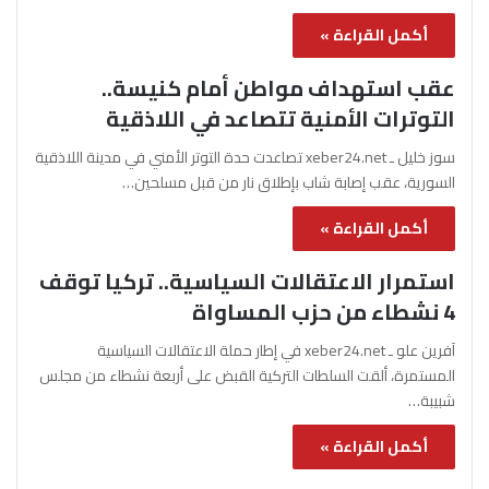
أكمل القراءة »
عقب استهداف مواطن أمام كنيسة..
التوترات الأمنية تتصاعد في اللاذقية
سوز خليل ـ xeber24.net تصاعدت حدة التوتر الأمني في مدينة اللاذقية
السورية، عقب إصابة شاب بإطلاق نار من قبل مسلحين…
أكمل القراءة »
استمرار الاعتقالات السياسية.. تركيا توقف
4 نشطاء من حزب المساواة
آفرين علو ـ xeber24.net في إطار حملة الاعتقالات السياسية
المستمرة، ألقت السلطات التركية القبض على أربعة نشطاء من مجلس
شبيبة…
أكمل القراءة »