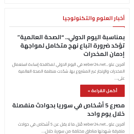
أخبار العلوم والتكنولوجيا
بمناسبة اليوم الدولي.. “الصحة العالمية”
تؤكد ضرورة اتباع نهج متكامل لمواجهة
إدمان المخدرات
آفرين علو ـ xeber24.net في اليوم الدولي لمكافحة إساءة استعمال
المخدرات والإتجار غير المشروع بها، شدّدت منظمة الصحة العالمية
على…
أكمل القراءة »
مصرع 5 أشخاص في سوريا بحوادث منفصلة
خلال يوم واحد
آفرين علو ـ xeber24.net قُتل ما لا يقل عن 5 أشخاص في حوادث
متفرقة شهدتها مناطق مختلفة من سوريا، خلال…