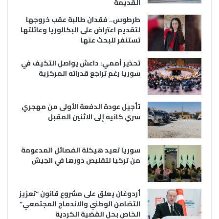
القديمة
طرطوس.. فقدان طالبة عقب خروجها
لتقديم اعتراض على البكالوريا وعائلتها
تستنفر للبحث عنها
تحذير أممي: داعش يواصل التكيف في
سوريا رغم تراجع قدراته المركزية
تأجيل عودة الدفعة الأولى من مهجري
سري كانيه إلى الاثنين المقبل
سوريا تعيد هيكلة الفصائل المدعومة
من تركيا لتقليص دورها في الجيش
أردوغان يعلق على مشروع قانون “تعزيز
التضامن الوطني والاندماج المجتمعي”
الخاص بحل القضية الكردية