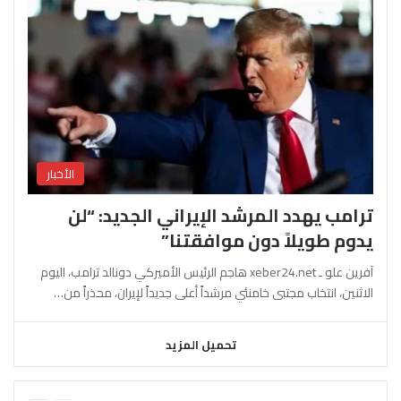
الأخبار
ترامب يهدد المرشد الإيراني الجديد: “لن
يدوم طويلاً دون موافقتنا”
آفرين علو ـ xeber24.net هاجم الرئيس الأميركي دونالد ترامب، اليوم
الاثنين، انتخاب مجتبى خامنئي مرشداً أعلى جديداً لإيران، محذراً من…
تحميل المزيد
السابقة
التالية