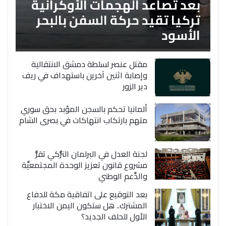
بعد تصاعد الهجمات الأوكرانية
تركيا تقيد حركة السفن بالبحر
الأسود
مقتل عنصر لسلطة دمشق الانتقالية
وإصابة اثنين آخرين باستهداف في ريف
دير الزور
ألمانيا تحكم بالسجن المؤبد بحق سوري
متهم بارتكاب انتهاكات في بصرى الشام
لجنة العدل في البرلمان التُّركي تقرُّ
مشروع قانون تعزيز الوحدة المجتمعيَّة
والدَّعم الوطني
بعد التوقيع على اتفاقية مكة للدفاع
المشترك.. هل ستكون اليمن الاختبار
الأول للحلف الجديد؟