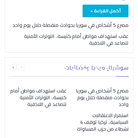
أكمل القراءة »
مصرع 5 أشخاص في سوريا بحوادث منفصلة خلال يوم واحد
عقب استهداف مواطن أمام كنيسة.. التوترات الأمنية
تتصاعد في اللاذقية
بمناسبة اليوم الدولي..
السابقة
التالية
سوشيال ميديا وفضائيات
“الصحة العالمية” تؤكد
الصفحة
الصفحة
ضرورة اتباع نهج متكامل
لمواجهة إدمان المخدرات
مصرع 5 أشخاص في سوريا
عقب استهداف مواطن أمام
بحوادث منفصلة خلال يوم
كنيسة.. التوترات الأمنية
واحد
تتصاعد في اللاذقية
استمرار الاعتقالات
السياسية.. تركيا توقف 4
نشطاء من حزب المساواة