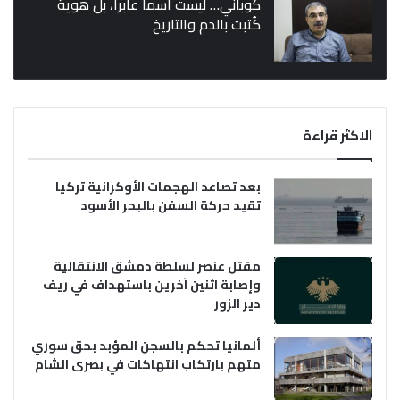
كوباني… ليست اسماً عابراً، بل هوية
كُتبت بالدم والتاريخ
الاكثر قراءة
بعد تصاعد الهجمات الأوكرانية تركيا
تقيد حركة السفن بالبحر الأسود
مقتل عنصر لسلطة دمشق الانتقالية
وإصابة اثنين آخرين باستهداف في ريف
دير الزور
ألمانيا تحكم بالسجن المؤبد بحق سوري
متهم بارتكاب انتهاكات في بصرى الشام