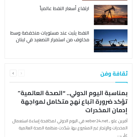
ارتفاع أسعار النفط عالمياً
النفط يثبت عند مستويات منخفضة وسط
مخاوف من استمرار التصعيد في لبنان
السابقة
التالية
ثقافة وفن
الصفحة
الصفحة
بمناسبة اليوم الدولي.. “الصحة العالمية”
تؤكد ضرورة اتباع نهج متكامل لمواجهة
إدمان المخدرات
آفرين علو ـ xeber24.net في اليوم الدولي لمكافحة إساءة استعمال
المخدرات والإتجار غير المشروع بها، شدّدت منظمة الصحة العالمية
على…