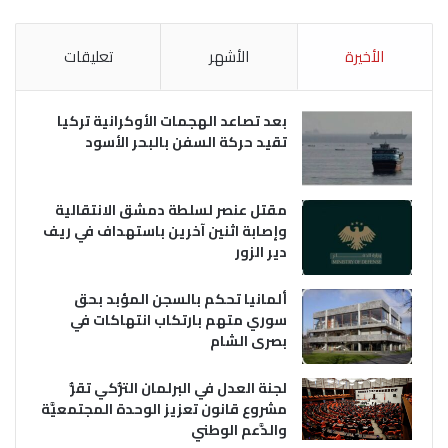
الأخيرة
الأشهر
تعليقات
بعد تصاعد الهجمات الأوكرانية تركيا
تقيد حركة السفن بالبحر الأسود
مقتل عنصر لسلطة دمشق الانتقالية
وإصابة اثنين آخرين باستهداف في ريف
دير الزور
ألمانيا تحكم بالسجن المؤبد بحق
سوري متهم بارتكاب انتهاكات في
بصرى الشام
لجنة العدل في البرلمان التُّركي تقرُّ
مشروع قانون تعزيز الوحدة المجتمعيَّة
والدَّعم الوطني