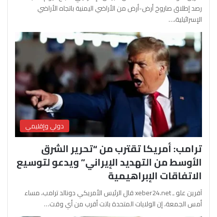
رصد إطلاق صاروخ أرض-أرض من الأراضي اليمنية باتجاه الأراضي
الإسرائيلية،…
دولي وإقليمي
ترامب: أمريكا تقترب من “تحرير الشرق
الأوسط من التهديد الإيراني” ويدعو لتوسيع
الاتفاقات الإبراهيمية
آفرين علو ـ xeber24.net قال الرئيس الأمريكي دونالد ترامب، مساء
أمس الجمعة، إن الولايات المتحدة باتت أقرب من أي وقت…