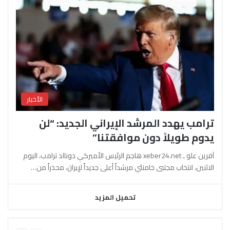
الأخبار
ترامب يهدد المرشد الإيراني الجديد: “لن
يدوم طويلاً دون موافقتنا”
آفرين علو ـ xeber24.net هاجم الرئيس الأميركي دونالد ترامب، اليوم
الاثنين، انتخاب مجتبى خامنئي مرشداً أعلى جديداً لإيران، محذراً من…
تحميل المزيد
السابقة
التالية