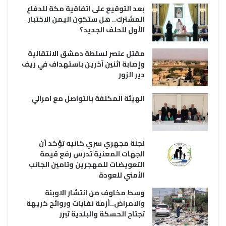
بعد التوقيع على اتفاقية مكة للدفاع
المشترك.. هل ستكون اليمن الاختبار
الأول للحلف الجديد؟
مقتل عنصر لسلطة دمشق الانتقالية
وإصابة اثنين آخرين باستهداف في ريف
دير الزور
الهيئة المكلفة بالتواصل مع امرالي
لجنة مجهري سري كانيه تؤكد أن
الجهات المعنية تدرس رفع قيمة
التعويضات للمهجرين وتامين الجانب
الأمني للعودة
وسط مخاوف من انتشار الاوبئة
والامراض..أزمة نفايات وروائح كريهة
تجتاح الحسكة والبلدية تبرر