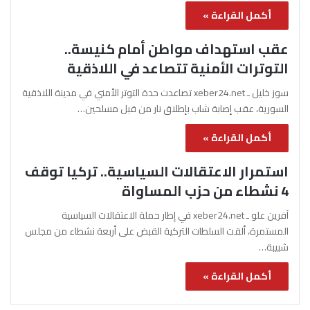
أكمل القراءة »
عقب استهداف مواطن أمام كنيسة..
التوترات الأمنية تتصاعد في اللاذقية
سوز خليل ـ xeber24.net تصاعدت حدة التوتر الأمني في مدينة اللاذقية
السورية، عقب إصابة شاب بإطلاق نار من قبل مسلحين…
أكمل القراءة »
استمرار الاعتقالات السياسية.. تركيا توقف
4 نشطاء من حزب المساواة
آفرين علو ـ xeber24.net في إطار حملة الاعتقالات السياسية
المستمرة، ألقت السلطات التركية القبض على أربعة نشطاء من مجلس
شبيبة…
أكمل القراءة »