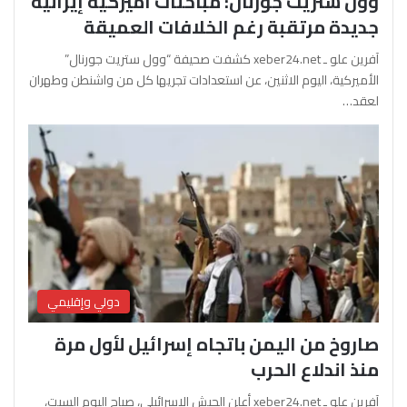
وول ستريت جورنال: مباحثات أميركية إيرانية
جديدة مرتقبة رغم الخلافات العميقة
آفرين علو ـ xeber24.net كشفت صحيفة “وول ستريت جورنال”
الأميركية، اليوم الاثنين، عن استعدادات تجريها كل من واشنطن وطهران
لعقد…
دولي وإقليمي
صاروخ من اليمن باتجاه إسرائيل لأول مرة
منذ اندلاع الحرب
آفرين علو ـ xeber24.net أعلن الجيش الإسرائيلي، صباح اليوم السبت،