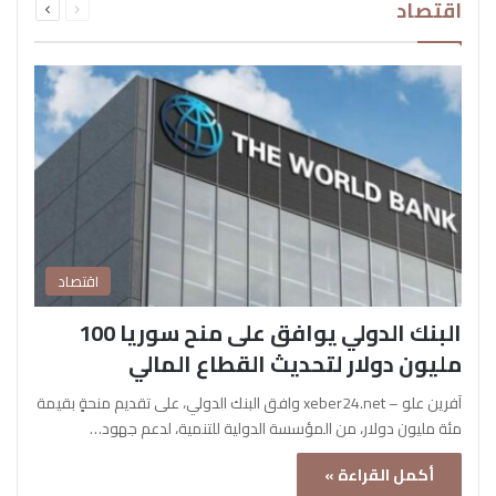
اقتصاد
الصفحة
الصفحة
اقتصاد
البنك الدولي يوافق على منح سوريا 100
مليون دولار لتحديث القطاع المالي
آفرين علو – xeber24.net وافق البنك الدولي، على تقديم منحةٍ بقيمة
مئة مليون دولار، من المؤسسة الدولية للتنمية، لدعم جهود…
أكمل القراءة »