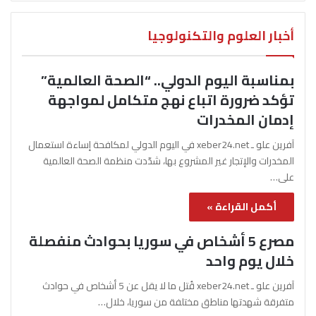
أخبار العلوم والتكنولوجيا
بمناسبة اليوم الدولي.. “الصحة العالمية”
تؤكد ضرورة اتباع نهج متكامل لمواجهة
إدمان المخدرات
آفرين علو ـ xeber24.net في اليوم الدولي لمكافحة إساءة استعمال
المخدرات والإتجار غير المشروع بها، شدّدت منظمة الصحة العالمية
على…
أكمل القراءة »
مصرع 5 أشخاص في سوريا بحوادث منفصلة
خلال يوم واحد
آفرين علو ـ xeber24.net قُتل ما لا يقل عن 5 أشخاص في حوادث
متفرقة شهدتها مناطق مختلفة من سوريا، خلال…