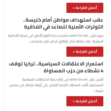
أكمل القراءة »
عقب استهداف مواطن أمام كنيسة..
التوترات الأمنية تتصاعد في اللاذقية
سوز خليل ـ xeber24.net تصاعدت حدة التوتر الأمني في مدينة اللاذقية
السورية، عقب إصابة شاب بإطلاق نار من قبل مسلحين…
أكمل القراءة »
استمرار الاعتقالات السياسية.. تركيا توقف
4 نشطاء من حزب المساواة
آفرين علو ـ xeber24.net في إطار حملة الاعتقالات السياسية
المستمرة، ألقت السلطات التركية القبض على أربعة نشطاء من مجلس
شبيبة…
أكمل القراءة »