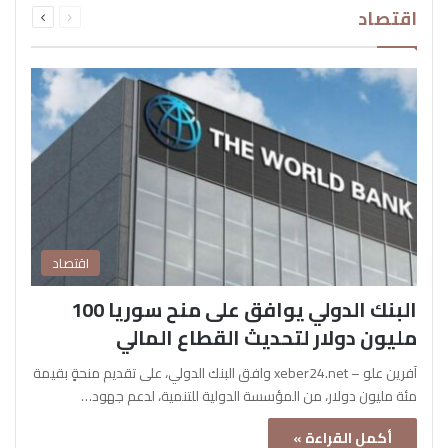
اقتصاد
الصفحة
الصفحة
اقتصاد
البنك الدولي يوافق على منح سوريا 100
مليون دولار لتحديث القطاع المالي
آفرين علو – xeber24.net وافق البنك الدولي، على تقديم منحةٍ بقيمة
مئة مليون دولار، من المؤسسة الدولية للتنمية، لدعم جهود…
أكمل القراءة »