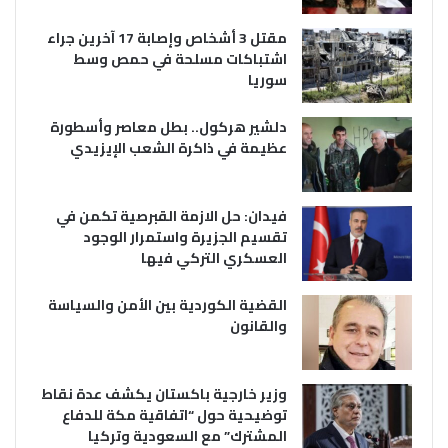
مقتل 3 أشخاص وإصابة 17 آخرين جراء
اشتباكات مسلحة في حمص وسط
سوريا
دلشير هركول.. بطل معاصر وأسطورة
عظيمة في ذاكرة الشعب الإيزيدي
فيدان: حل الازمة القبرصية تكمن في
تقسيم الجزيرة واستمرار الوجود
العسكري التركي فيها
القضية الكوردية بين الأمن والسياسة
والقانون
وزير خارجية باكستان يكشف عدة نقاط
توضيحية حول “اتفاقية مكة للدفاع
المشترك” مع السعودية وتركيا