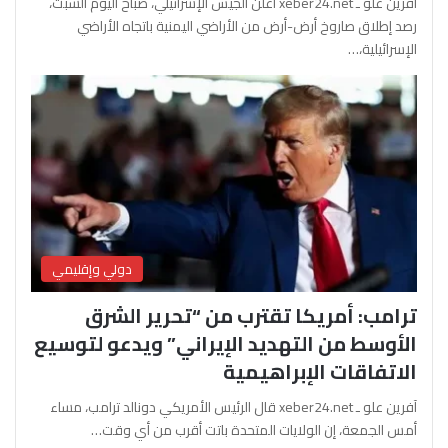
آفرين علو ـ xeber24.net أعلن الجيش الإسرائيلي، صباح اليوم السبت،
رصد إطلاق صاروخ أرض-أرض من الأراضي اليمنية باتجاه الأراضي
الإسرائيلية،…
دولي وإقليمي
ترامب: أمريكا تقترب من “تحرير الشرق
الأوسط من التهديد الإيراني” ويدعو لتوسيع
الاتفاقات الإبراهيمية
آفرين علو ـ xeber24.net قال الرئيس الأمريكي دونالد ترامب، مساء
أمس الجمعة، إن الولايات المتحدة باتت أقرب من أي وقت…