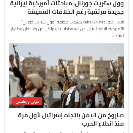
وول ستريت جورنال: مباحثات أميركية إيرانية
جديدة مرتقبة رغم الخلافات العميقة
آفرين علو ـ xeber24.net كشفت صحيفة “وول ستريت جورنال”
الأميركية، اليوم الاثنين، عن استعدادات تجريها كل من واشنطن وطهران
لعقد…
دولي وإقليمي
صاروخ من اليمن باتجاه إسرائيل لأول مرة
منذ اندلاع الحرب