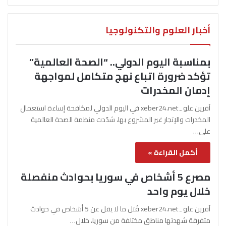
أخبار العلوم والتكنولوجيا
بمناسبة اليوم الدولي.. “الصحة العالمية”
تؤكد ضرورة اتباع نهج متكامل لمواجهة
إدمان المخدرات
آفرين علو ـ xeber24.net في اليوم الدولي لمكافحة إساءة استعمال
المخدرات والإتجار غير المشروع بها، شدّدت منظمة الصحة العالمية
على…
أكمل القراءة »
مصرع 5 أشخاص في سوريا بحوادث منفصلة
خلال يوم واحد
آفرين علو ـ xeber24.net قُتل ما لا يقل عن 5 أشخاص في حوادث
متفرقة شهدتها مناطق مختلفة من سوريا، خلال…