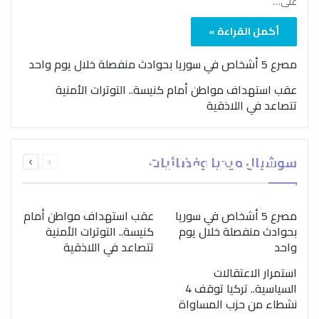
على…
أكمل القراءة »
مصرع 5 أشخاص في سوريا بحوادث منفصلة خلال يوم واحد
عقب استهداف مواطن أمام كنيسة.. التوترات الأمنية
تتصاعد في اللاذقية
بمناسبة اليوم الدولي..
السابقة
التالية
سوشيال ميديا وفضائيات
“الصحة العالمية” تؤكد
الصفحة
الصفحة
ضرورة اتباع نهج متكامل
لمواجهة إدمان المخدرات
مصرع 5 أشخاص في سوريا
عقب استهداف مواطن أمام
بحوادث منفصلة خلال يوم
كنيسة.. التوترات الأمنية
واحد
تتصاعد في اللاذقية
استمرار الاعتقالات
السياسية.. تركيا توقف 4
نشطاء من حزب المساواة