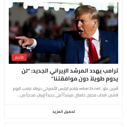
الأخبار
ترامب يهدد المرشد الإيراني الجديد: “لن
يدوم طويلاً دون موافقتنا”
آفرين علو ـ xeber24.net هاجم الرئيس الأميركي دونالد ترامب، اليوم
الاثنين، انتخاب مجتبى خامنئي مرشداً أعلى جديداً لإيران، محذراً من…
تحميل المزيد
السابقة
التالية