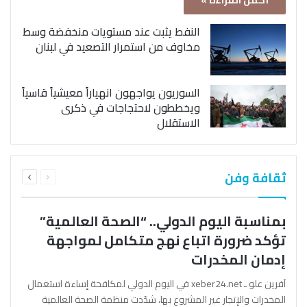
أكمل القراءة »
النفط يثبت عند مستويات منخفضة وسط
مخاوف من استمرار التصعيد في لبنان
السوريون يواجهون انهياراً معيشياً قاسياً
ويخططون لاحتجاجات في ذكرى
الاستقلال
السابقة
التالية
ثقافة وفن
الصفحة
الصفحة
بمناسبة اليوم الدولي.. “الصحة العالمية”
تؤكد ضرورة اتباع نهج متكامل لمواجهة
إدمان المخدرات
آفرين علو ـ xeber24.net في اليوم الدولي لمكافحة إساءة استعمال
المخدرات والإتجار غير المشروع بها، شدّدت منظمة الصحة العالمية