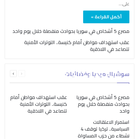
على…
أكمل القراءة »
مصرع 5 أشخاص في سوريا بحوادث منفصلة خلال يوم واحد
عقب استهداف مواطن أمام كنيسة.. التوترات الأمنية
تتصاعد في اللاذقية
بمناسبة اليوم الدولي..
السابقة
التالية
سوشيال ميديا وفضائيات
“الصحة العالمية” تؤكد
الصفحة
الصفحة
ضرورة اتباع نهج متكامل
لمواجهة إدمان المخدرات
مصرع 5 أشخاص في سوريا
عقب استهداف مواطن أمام
بحوادث منفصلة خلال يوم
كنيسة.. التوترات الأمنية
واحد
تتصاعد في اللاذقية
استمرار الاعتقالات
السياسية.. تركيا توقف 4
نشطاء من حزب المساواة