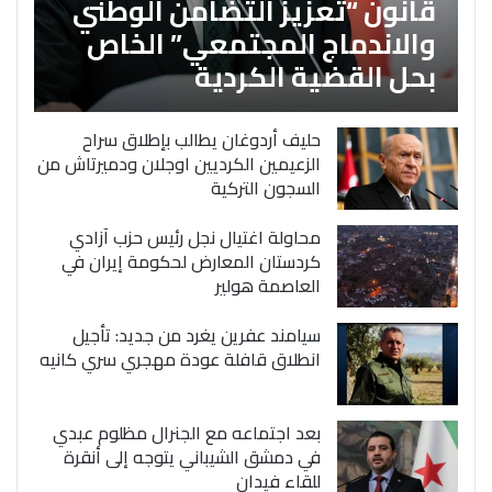
قانون “تعزيز التضامن الوطني
والاندماج المجتمعي” الخاص
بحل القضية الكردية
حليف أردوغان يطالب بإطلاق سراح
الزعيمين الكرديين اوجلان ودميرتاش من
السجون التركية
محاولة اغتيال نجل رئيس حزب آزادي
كردستان المعارض لحكومة إيران في
العاصمة هولير
سيامند عفرين يغرد من جديد: تأجيل
انطلاق قافلة عودة مهجري سري كانيه
بعد اجتماعه مع الجنرال مظلوم عبدي
في دمشق الشيباني يتوجه إلى أنقرة
للقاء فيدان