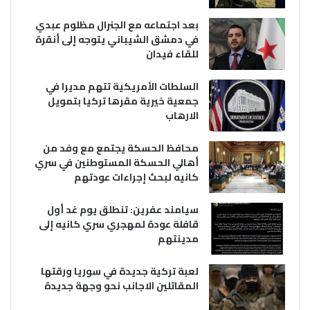
بعد اجتماعه مع الجنرال مظلوم عبدي
في دمشق الشيباني يتوجه إلى أنقرة
للقاء فيدان
السلطات الأمريكية تتهم مديرا في
جمعية خيرية مقرها تركيا بتمويل
الارهاب
محافظ الحسكة يجتمع مع وفد من
أهالي الحسكة المستوطنين في سري
كانيه لبحث إجراءات عودتهم
سيامند عفرين: تنطلق يوم غد أول
قافلة عودة لمهجري سري كانيه إلى
مدينتهم
لعبة تركية جديدة في سوريا ورقتها
المقاتلين الاجانب نحو وجهة جديدة