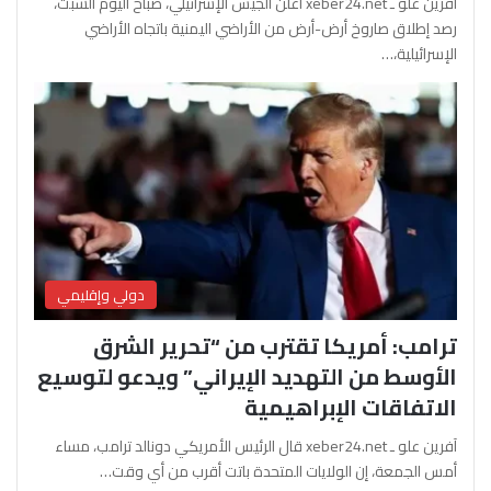
آفرين علو ـ xeber24.net أعلن الجيش الإسرائيلي، صباح اليوم السبت،
رصد إطلاق صاروخ أرض-أرض من الأراضي اليمنية باتجاه الأراضي
الإسرائيلية،…
دولي وإقليمي
ترامب: أمريكا تقترب من “تحرير الشرق
الأوسط من التهديد الإيراني” ويدعو لتوسيع
الاتفاقات الإبراهيمية
آفرين علو ـ xeber24.net قال الرئيس الأمريكي دونالد ترامب، مساء
أمس الجمعة، إن الولايات المتحدة باتت أقرب من أي وقت…