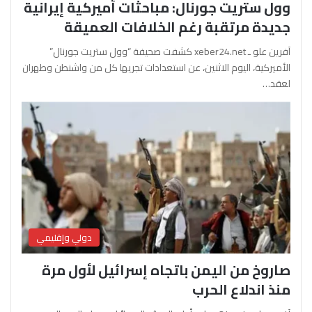
وول ستريت جورنال: مباحثات أميركية إيرانية
جديدة مرتقبة رغم الخلافات العميقة
آفرين علو ـ xeber24.net كشفت صحيفة “وول ستريت جورنال”
الأميركية، اليوم الاثنين، عن استعدادات تجريها كل من واشنطن وطهران
لعقد…
دولي وإقليمي
صاروخ من اليمن باتجاه إسرائيل لأول مرة
منذ اندلاع الحرب