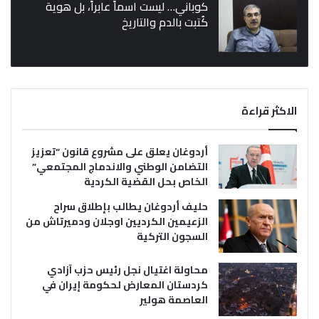
كوباني… ليست اسماً عابراً، بل هوية
كُتبت بالدم والتاريخ
الاكثر قراءة
أردوغان يعلق على مشروع قانون “تعزيز
التضامن الوطني والاندماج المجتمعي”
الخاص بحل القضية الكردية
حليف أردوغان يطالب بإطلاق سراح
الزعيمين الكرديين اوجلان ودميرتاش من
السجون التركية
محاولة اغتيال نجل رئيس حزب آزادي
كردستان المعارض لحكومة إيران في
العاصمة هولير