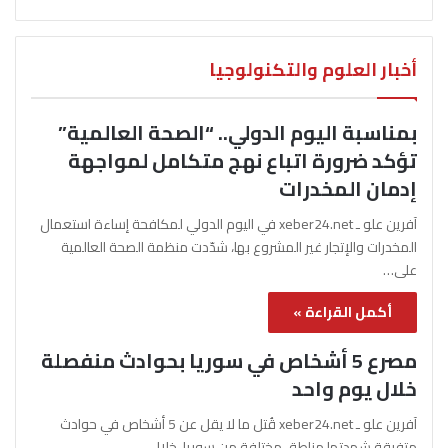
أخبار العلوم والتكنولوجيا
بمناسبة اليوم الدولي.. “الصحة العالمية”
تؤكد ضرورة اتباع نهج متكامل لمواجهة
إدمان المخدرات
آفرين علو ـ xeber24.net في اليوم الدولي لمكافحة إساءة استعمال
المخدرات والإتجار غير المشروع بها، شدّدت منظمة الصحة العالمية
على…
أكمل القراءة »
مصرع 5 أشخاص في سوريا بحوادث منفصلة
خلال يوم واحد
آفرين علو ـ xeber24.net قُتل ما لا يقل عن 5 أشخاص في حوادث
متفرقة شهدتها مناطق مختلفة من سوريا، خلال…