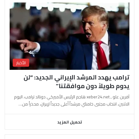
الأخبار
ترامب يهدد المرشد الإيراني الجديد: “لن
يدوم طويلاً دون موافقتنا”
آفرين علو ـ xeber24.net هاجم الرئيس الأميركي دونالد ترامب، اليوم
الاثنين، انتخاب مجتبى خامنئي مرشداً أعلى جديداً لإيران، محذراً من…
تحميل المزيد
السابقة
التالية