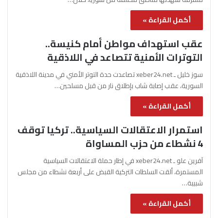
أكمل القراءة »
عقب استهداف مواطن أمام كنيسة..
التوترات الأمنية تتصاعد في اللاذقية
سوز خليل ـ xeber24.net تصاعدت حدة التوتر الأمني في مدينة اللاذقية
السورية، عقب إصابة شاب بإطلاق نار من قبل مسلحين…
أكمل القراءة »
استمرار الاعتقالات السياسية.. تركيا توقف
4 نشطاء من حزب المساواة
آفرين علو ـ xeber24.net في إطار حملة الاعتقالات السياسية
المستمرة، ألقت السلطات التركية القبض على أربعة نشطاء من مجلس
شبيبة…
أكمل القراءة »