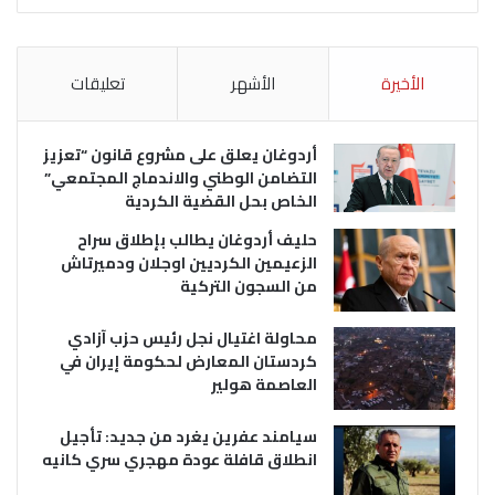
الأخيرة
الأشهر
تعليقات
أردوغان يعلق على مشروع قانون “تعزيز
التضامن الوطني والاندماج المجتمعي”
الخاص بحل القضية الكردية
حليف أردوغان يطالب بإطلاق سراح
الزعيمين الكرديين اوجلان ودميرتاش
من السجون التركية
محاولة اغتيال نجل رئيس حزب آزادي
كردستان المعارض لحكومة إيران في
العاصمة هولير
سيامند عفرين يغرد من جديد: تأجيل
انطلاق قافلة عودة مهجري سري كانيه