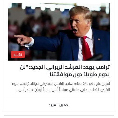
الأخبار
ترامب يهدد المرشد الإيراني الجديد: “لن
يدوم طويلاً دون موافقتنا”
آفرين علو ـ xeber24.net هاجم الرئيس الأميركي دونالد ترامب، اليوم
الاثنين، انتخاب مجتبى خامنئي مرشداً أعلى جديداً لإيران، محذراً من…
تحميل المزيد