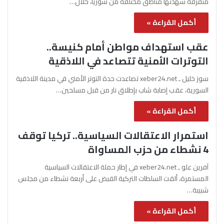
متفرقة شهدتها مناطق مختلفة من سوريا، خلال…
أكمل القراءة »
عقب استهداف مواطن أمام كنيسة..
التوترات الأمنية تتصاعد في اللاذقية
سوز خليل ـ xeber24.net تصاعدت حدة التوتر الأمني في مدينة اللاذقية
السورية، عقب إصابة شاب بإطلاق نار من قبل مسلحين…
أكمل القراءة »
استمرار الاعتقالات السياسية.. تركيا توقف
4 نشطاء من حزب المساواة
آفرين علو ـ xeber24.net في إطار حملة الاعتقالات السياسية
المستمرة، ألقت السلطات التركية القبض على أربعة نشطاء من مجلس
شبيبة…
أكمل القراءة »