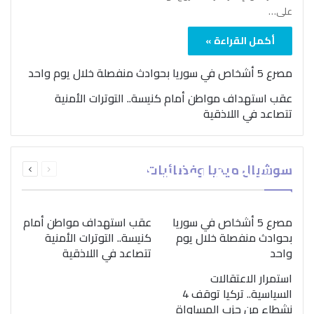
على…
أكمل القراءة »
مصرع 5 أشخاص في سوريا بحوادث منفصلة خلال يوم واحد
عقب استهداف مواطن أمام كنيسة.. التوترات الأمنية
تتصاعد في اللاذقية
بمناسبة اليوم الدولي..
السابقة
التالية
سوشيال ميديا وفضائيات
“الصحة العالمية” تؤكد
الصفحة
الصفحة
ضرورة اتباع نهج متكامل
لمواجهة إدمان المخدرات
مصرع 5 أشخاص في سوريا
عقب استهداف مواطن أمام
بحوادث منفصلة خلال يوم
كنيسة.. التوترات الأمنية
واحد
تتصاعد في اللاذقية
استمرار الاعتقالات
السياسية.. تركيا توقف 4
نشطاء من حزب المساواة