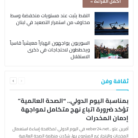
أكمل القراءة »
النفط يثبت عند مستويات منخفضة وسط
مخاوف من استمرار التصعيد في لبنان
السوريون يواجهون انهياراً معيشياً قاسياً
ويخططون لاحتجاجات في ذكرى
الاستقلال
السابقة
التالية
ثقافة وفن
الصفحة
الصفحة
بمناسبة اليوم الدولي.. “الصحة العالمية”
تؤكد ضرورة اتباع نهج متكامل لمواجهة
إدمان المخدرات
آفرين علو ـ xeber24.net في اليوم الدولي لمكافحة إساءة استعمال
المخدرات والإتجار غير المشروع بها، شدّدت منظمة الصحة العالمية