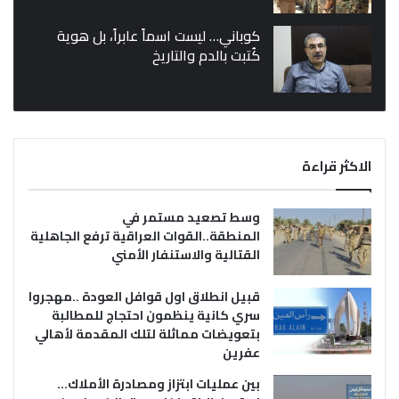
كوباني… ليست اسماً عابراً، بل هوية
كُتبت بالدم والتاريخ
الاكثر قراءة
وسط تصعيد مستمر في
المنطقة..القوات العراقية ترفع الجاهلية
القتالية والاستنفار الأمني
قبيل انطلاق اول قوافل العودة ..مهجروا
سري كانية ينظمون احتجاج للمطالبة
بتعويضات مماثلة لتلك المقدمة لأهالي
عفرين
بين عمليات ابتزاز ومصادرة الأملاك…