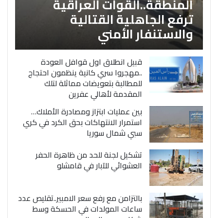
المنطقة..القوات العراقية
ترفع الجاهلية القتالية
والاستنفار الأمني
قبيل انطلاق اول قوافل العودة
..مهجروا سري كانية ينظمون احتجاج
للمطالبة بتعويضات مماثلة لتلك
المقدمة لأهالي عفرين
بين عمليات ابتزاز ومصادرة الأملاك…
استمرار الانتهاكات بحق الكرد في كري
سبي شمال سوريا
تشكيل لجنة للحد من ظاهرة الحفر
العشوائي للآبار في قامشلو
بالتزامن مع رفع سعر الامبير..تقليص عدد
ساعات المولدات في الحسكة وسط