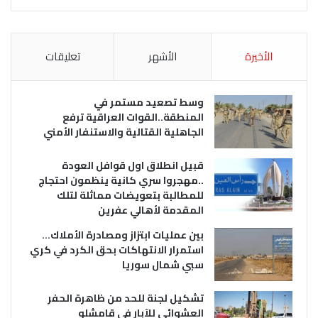
الأخيرة
الأشهر
تعليقات
وسط تصعيد مستمر في
المنطقة..القوات العراقية ترفع
الجاهلية القتالية والاستنفار الأمني
قبيل انطلاق اول قوافل العودة
..مهجروا سري كانية ينظمون احتجاج
للمطالبة بتعويضات مماثلة لتلك
المقدمة لأهالي عفرين
بين عمليات ابتزاز ومصادرة الأملاك…
استمرار الانتهاكات بحق الكرد في كري
سبي شمال سوريا
تشكيل لجنة للحد من ظاهرة الحفر
العشوائي للآبار في قامشلو