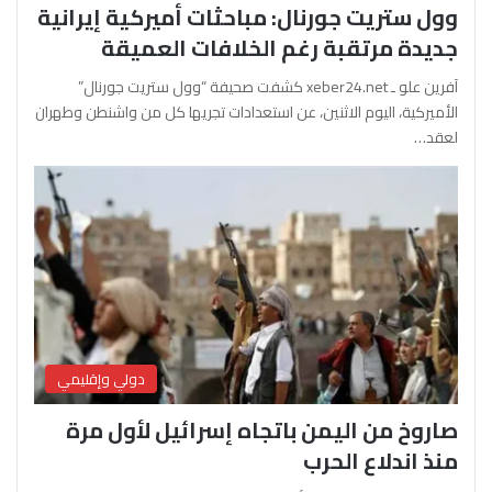
وول ستريت جورنال: مباحثات أميركية إيرانية
جديدة مرتقبة رغم الخلافات العميقة
آفرين علو ـ xeber24.net كشفت صحيفة “وول ستريت جورنال”
الأميركية، اليوم الاثنين، عن استعدادات تجريها كل من واشنطن وطهران
لعقد…
دولي وإقليمي
صاروخ من اليمن باتجاه إسرائيل لأول مرة
منذ اندلاع الحرب