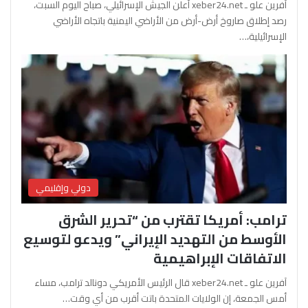
آفرين علو ـ xeber24.net أعلن الجيش الإسرائيلي، صباح اليوم السبت،
رصد إطلاق صاروخ أرض-أرض من الأراضي اليمنية باتجاه الأراضي
الإسرائيلية،…
دولي وإقليمي
ترامب: أمريكا تقترب من “تحرير الشرق
الأوسط من التهديد الإيراني” ويدعو لتوسيع
الاتفاقات الإبراهيمية
آفرين علو ـ xeber24.net قال الرئيس الأمريكي دونالد ترامب، مساء
أمس الجمعة، إن الولايات المتحدة باتت أقرب من أي وقت…