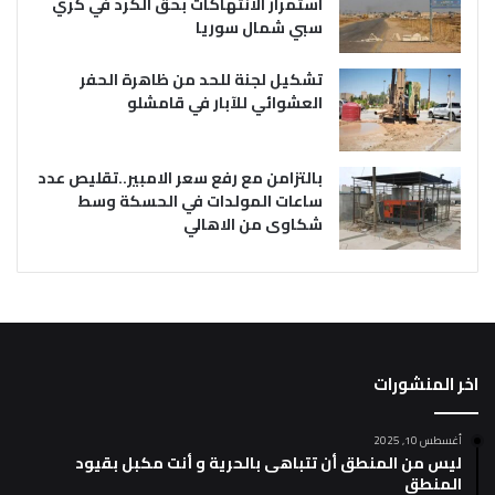
استمرار الانتهاكات بحق الكرد في كري
سبي شمال سوريا
تشكيل لجنة للحد من ظاهرة الحفر
العشوائي للآبار في قامشلو
بالتزامن مع رفع سعر الامبير..تقليص عدد
ساعات المولدات في الحسكة وسط
شكاوى من الاهالي
اخر المنشورات
أغسطس 10, 2025
ليس من المنطق أن تتباهى بالحرية و أنت مكبل بقيود
المنطق