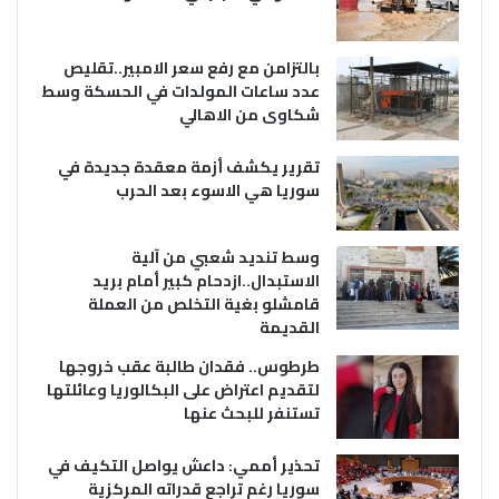
بالتزامن مع رفع سعر الامبير..تقليص
عدد ساعات المولدات في الحسكة وسط
شكاوى من الاهالي
تقرير يكشف أزمة معقدة جديدة في
سوريا هي الاسوء بعد الحرب
وسط تنديد شعبي من آلية
الاستبدال..ازدحام كبير أمام بريد
قامشلو بغية التخلص من العملة
القديمة
طرطوس.. فقدان طالبة عقب خروجها
لتقديم اعتراض على البكالوريا وعائلتها
تستنفر للبحث عنها
تحذير أممي: داعش يواصل التكيف في
سوريا رغم تراجع قدراته المركزية