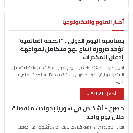
أخبار العلوم والتكنولوجيا
بمناسبة اليوم الدولي.. “الصحة العالمية”
تؤكد ضرورة اتباع نهج متكامل لمواجهة
إدمان المخدرات
آفرين علو ـ xeber24.net في اليوم الدولي لمكافحة إساءة استعمال
المخدرات والإتجار غير المشروع بها، شدّدت منظمة الصحة العالمية
على…
أكمل القراءة »
مصرع 5 أشخاص في سوريا بحوادث منفصلة
خلال يوم واحد
آفرين علو ـ xeber24.net قُتل ما لا يقل عن 5 أشخاص في حوادث