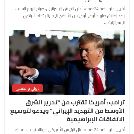
آفرين علو ـ xeber24.net أعلن الجيش الإسرائيلي، صباح اليوم السبت،
رصد إطلاق صاروخ أرض-أرض من الأراضي اليمنية باتجاه الأراضي
الإسرائيلية،…
دولي وإقليمي
ترامب: أمريكا تقترب من “تحرير الشرق
الأوسط من التهديد الإيراني” ويدعو لتوسيع
الاتفاقات الإبراهيمية
آفرين علو ـ xeber24.net قال الرئيس الأمريكي دونالد ترامب، مساء