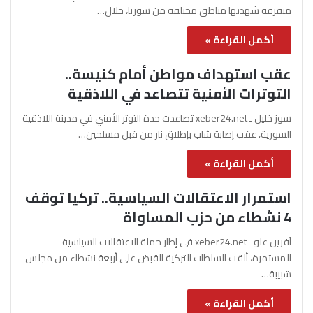
متفرقة شهدتها مناطق مختلفة من سوريا، خلال…
أكمل القراءة »
عقب استهداف مواطن أمام كنيسة..
التوترات الأمنية تتصاعد في اللاذقية
سوز خليل ـ xeber24.net تصاعدت حدة التوتر الأمني في مدينة اللاذقية
السورية، عقب إصابة شاب بإطلاق نار من قبل مسلحين…
أكمل القراءة »
استمرار الاعتقالات السياسية.. تركيا توقف
4 نشطاء من حزب المساواة
آفرين علو ـ xeber24.net في إطار حملة الاعتقالات السياسية
المستمرة، ألقت السلطات التركية القبض على أربعة نشطاء من مجلس
شبيبة…
أكمل القراءة »