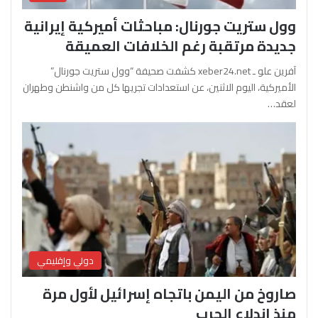
وول ستريت جورنال: مباحثات أميركية إيرانية
جديدة مرتقبة رغم الخلافات العميقة
آفرين علو ـ xeber24.net كشفت صحيفة “وول ستريت جورنال”
الأميركية، اليوم الاثنين، عن استعدادات تجريها كل من واشنطن وطهران
لعقد…
دولي وإقليمي
صاروخ من اليمن باتجاه إسرائيل لأول مرة
منذ اندلاع الحرب