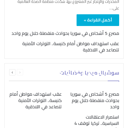
المخدرات والإتجار غير المشروع بها، شدّدت منظمة الصحة العالمية
على…
أكمل القراءة »
مصرع 5 أشخاص في سوريا بحوادث منفصلة خلال يوم واحد
عقب استهداف مواطن أمام كنيسة.. التوترات الأمنية
تتصاعد في اللاذقية
بمناسبة اليوم الدولي..
السابقة
التالية
سوشيال ميديا وفضائيات
“الصحة العالمية” تؤكد
الصفحة
الصفحة
ضرورة اتباع نهج متكامل
لمواجهة إدمان المخدرات
مصرع 5 أشخاص في سوريا
عقب استهداف مواطن أمام
بحوادث منفصلة خلال يوم
كنيسة.. التوترات الأمنية
واحد
تتصاعد في اللاذقية
استمرار الاعتقالات
السياسية.. تركيا توقف 4