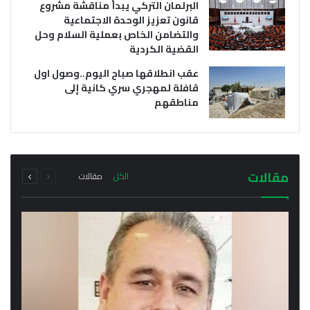
البرلمان التركي يبدأ مناقشة مشروع
قانون تعزيز الوحدة الاجتماعية
والتضامن الخاص بعملية السلام وحل
القضية الكردية
عقب انطلاقها صباح اليوم..وصول اول
قافلة لمهجري سري كانية إلى
مناطقهم
أغسطس 10, 2026
أغسطس 10, 2026
سيامند عفرين يؤكد اعتقال عدد من المعتدين على
احتجاجات عمالية في العاصمة التركية والسلطات
العائلات الكردية العائدة إلى سري كانيه وتعليق
عمليات العودة مؤقتا
الامنية تعتقل العشرات من المحتجين
السابقة
التالية
مجموع
مجموع
مقالات
الكل
مقالات
الصفحة
الصفحة