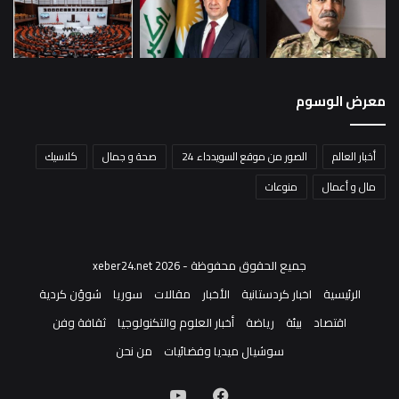
معرض الوسوم
أخبار العالم
الصور من موقع السويدداء 24
صحة و جمال
كلاسيك
مال و أعمال
منوعات
جميع الحقوق محفوظة - xeber24.net 2026
الرئيسية
اخبار كردستانية
الأخبار
مقالات
سوريا
شوؤن كردية
اقتصاد
بيئة
رياضة
أخبار العلوم والتكنولوجيا
ثقافة وفن
سوشيال ميديا وفضائيات
من نحن
فيسبوك
‫YouTube