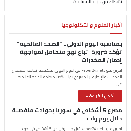
نشطاء من حزب المساواة
أخبار العلوم والتكنولوجيا
بمناسبة اليوم الدولي.. “الصحة العالمية”
تؤكد ضرورة اتباع نهج متكامل لمواجهة
إدمان المخدرات
آفرين علو ـ xeber24.net في اليوم الدولي لمكافحة إساءة استعمال
المخدرات والإتجار غير المشروع بها، شدّدت منظمة الصحة العالمية
على…
أكمل القراءة »
مصرع 5 أشخاص في سوريا بحوادث منفصلة
خلال يوم واحد
آفرين علو ـ xeber24.net قُتل ما لا يقل عن 5 أشخاص في حوادث