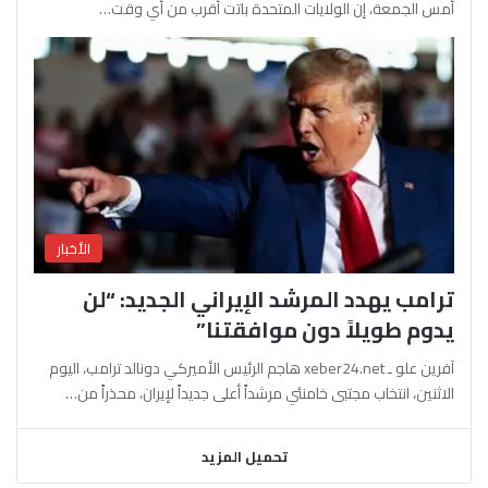
أمس الجمعة، إن الولايات المتحدة باتت أقرب من أي وقت…
الأخبار
ترامب يهدد المرشد الإيراني الجديد: “لن
يدوم طويلاً دون موافقتنا”
آفرين علو ـ xeber24.net هاجم الرئيس الأميركي دونالد ترامب، اليوم
الاثنين، انتخاب مجتبى خامنئي مرشداً أعلى جديداً لإيران، محذراً من…
تحميل المزيد