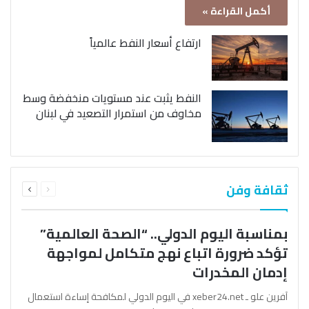
أكمل القراءة »
ارتفاع أسعار النفط عالمياً
النفط يثبت عند مستويات منخفضة وسط
مخاوف من استمرار التصعيد في لبنان
السابقة
التالية
ثقافة وفن
الصفحة
الصفحة
بمناسبة اليوم الدولي.. “الصحة العالمية”
تؤكد ضرورة اتباع نهج متكامل لمواجهة
إدمان المخدرات
آفرين علو ـ xeber24.net في اليوم الدولي لمكافحة إساءة استعمال